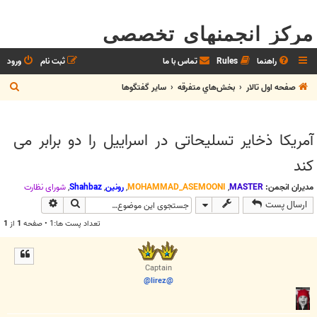
مرکز انجمنهای تخصصی
راهنما
Rules
تماس با ما
ثبت نام
ورود
ج
صفحه اول تالار
بخش‌‌هاي متفرقه
ساير گفتگوها
س
ت
آمریکا ذخایر تسلیحاتی در اسراییل را دو برابر می
ج
کند
و
مدیران انجمن:
MASTER
,
MOHAMMAD_ASEMOONI
,
رونین
,
Shahbaz
,
شوراي نظارت
جستجو
جستجوی پیش
ارسال پست
تعداد پست ها:1 • صفحه
1
از
1
Captain
@lirez@