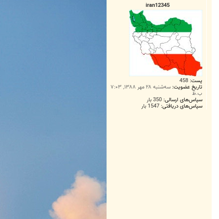
ت
iran12345
پست:
458
تاریخ عضویت:
سه‌شنبه ۲۸ مهر ۱۳۸۸, ۷:۰۳
ب.ظ
سپاس‌های ارسالی:
350 بار
سپاس‌های دریافتی:
1547 بار