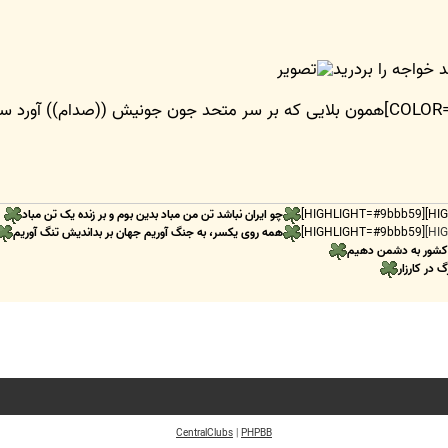
خواجه را بردريد
[COLOR=#a0a0a0] [COLOR=#000000]همون بلایی که بر سر متحد جون جونیش ((
چو ایران نباشد تن من مباد بدین بوم و بر زنده یک تن مباد
[HIGHLIGHT=#9bbb59]
همه روی یکسر، به جنگ آوریم جهان بر بداندیش تنگ آوریم
 کشور به دشمن دهیم
گ در کارزار
CentralClubs
|
PHPBB