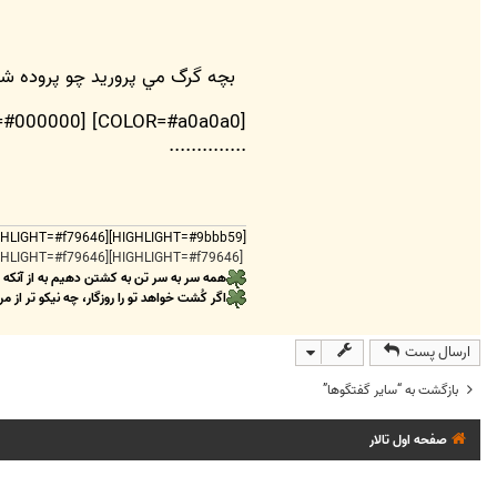
بچه گرگ مي پروريد چو پروده شد 
..............
[HIGHLIGHT=#9bbb59][HIGHLIGHT=#f79646][HIGHLIGHT=#9bbb59]
[HIGHLIGHT=#f79646][HIGHLIGHT=#f79646]
همه سر به سر تن به کشتن دهیم به از آنکه
اگر کُشت خواهد تو را روزگار، چه نیکو تر از مر
ارسال پست
بازگشت به “ساير گفتگوها”
صفحه اول تالار