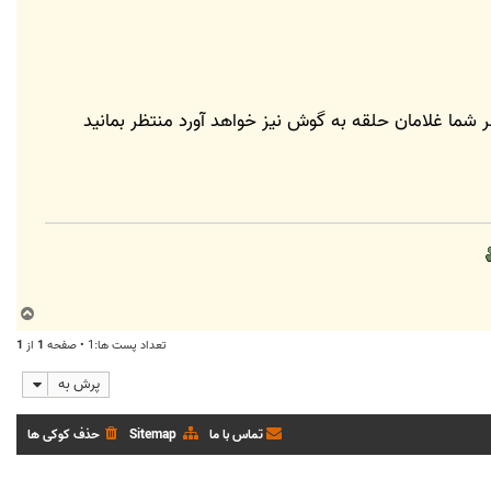
صدام)) آورد سر شما غلامان حلقه به گوش نیز خواهد آورد منتظر بمانید
ب
ا
تعداد پست ها:1 • صفحه
1
از
1
ل
ا
پرش به
تماس با ما
Sitemap
حذف کوکی ها