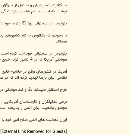
به گزاترش عصر ایران و به نقل از خبرگزاری 
نوشت که این سیستم ها برای بازدارندگی و
پترائوس در سخنرانی روز 22 ژانویه خود در موسسه مطالعات جنگ در واشنگتن با اعلام این مطلب اشاره ای به کشورهای پذیرنده این سیستم دفاع موشکی نکرده است .
با وجودی که پترائوس به نام کشورهای پدیر
هستند .
پترائوس در سخنرانی خود ادعا کرده است :
موشکی آمریکا که در 4 کشور کرانه خلیج فارس مستقر خواهد شد
آمریکا در کشورهای واقع در حاشیه خلیج
نظامی ایران بارها تهدید کرده اند که در 
طرح استقرار سیستم دفاع ضد موشکی در ک
برخی تحلیلگران و کارشناسان آمریکایی ، 
موضوع واقعیت ایران اتمی را پذیرفته است
ایران فعالیت های اتمی صلح آمیز خود را
[External Link Removed for Guests]