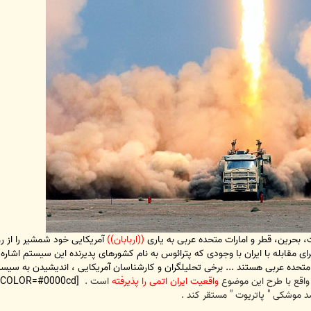
 بحرین، قطر و امارات متحده عربی به یاری
((اربابان))
آمریکایی خود شمشیر را از رو
با وجودی که پترائوس به نام کشورهای پدیرنده این سیستم اشاره ای
متحده عربی هستند ... برخی تحلیلگران و کارشناسان آمریکایی ، اندیشیدن به سیس
واقع با طرح این موضوع
واقعیت ایران اتمی را پذیرفته
است .
[COLOR=#0000cd][COLOR=#000000]عصر ایران –
موشکی " پاتریوت " مستقر کند .