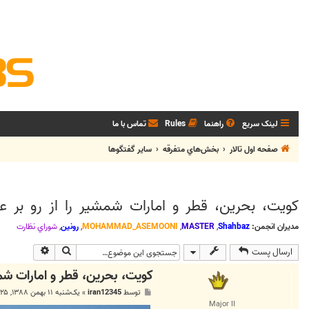
لینک سریع
راهنما
Rules
تماس با ما
صفحه اول تالار
بخش‌‌هاي متفرقه
ساير گفتگوها
کویت، بحرین، قطر و امارات شمشیر را از رو بر عل
مدیران انجمن:
Shahbaz
,
MASTER
,
MOHAMMAD_ASEMOONI
,
رونین
,
شوراي نظارت
جستجو
جستجوی پی
ارسال پست
کویت، بحرین، قطر و امارات شمشی
پ
توسط
iran12345
»
یک‌شنبه ۱۱ بهمن ۱۳۸۸, ۲:۲۵ ب.ظ
س
Major II