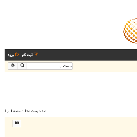
ثبت نام
ورود
جستجو
جستجو
تعداد پست ها:1 • صفحه
1
از
1