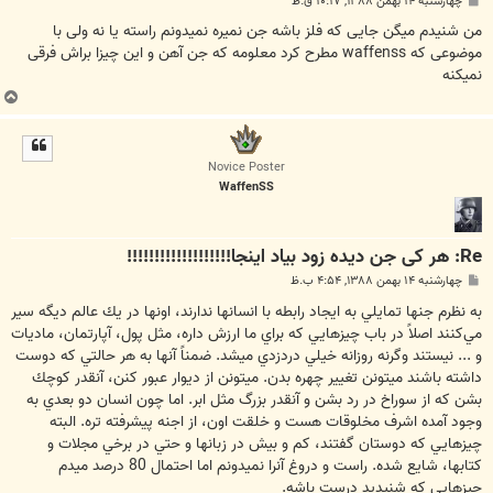
چهارشنبه ۱۴ بهمن ۱۳۸۸, ۱۰:۱۷ ق.ظ
س
ت
من شنیدم میگن جایی که فلز باشه جن نمیره نمیدونم راسته یا نه ولی با
موضوعی که waffenss مطرح کرد معلومه که جن آهن و این چیزا براش فرقی
نمیکنه
ب
ا
ل
ا
Novice Poster
WaffenSS
Re: هر کی جن دیده زود بیاد اینجا!!!!!!!!!!!!!!!!!!!
پ
چهارشنبه ۱۴ بهمن ۱۳۸۸, ۴:۵۴ ب.ظ
س
ت
به نظرم جنها تمايلي به ايجاد رابطه با انسانها ندارند، اونها در يك عالم ديگه سير
مي‌كنند اصلاً در باب چيزهايي كه براي ما ارزش داره، مثل پول، آپارتمان، ماديات
و ... نيستند وگرنه روزانه خيلي دردزدي ميشد. ضمناً آنها به هر حالتي كه دوست
داشته باشند ميتونن تغيير چهره بدن. ميتونن از ديوار عبور كنن، آنقدر كوچك
بشن كه از سوراخ در رد بشن و آنقدر بزرگ مثل ابر. اما چون انسان دو بعدي به
وجود آمده اشرف مخلوقات هست و خلقت اون، از اجنه پيشرفته تره. البته
چيزهايي كه دوستان گفتند، كم و بيش در زبانها و حتي در برخي مجلات و
كتابها، شايع شده. راست و دروغ آنرا نميدونم اما احتمال 80 درصد ميدم
چيزهايي كه شنيديد درست باشه.