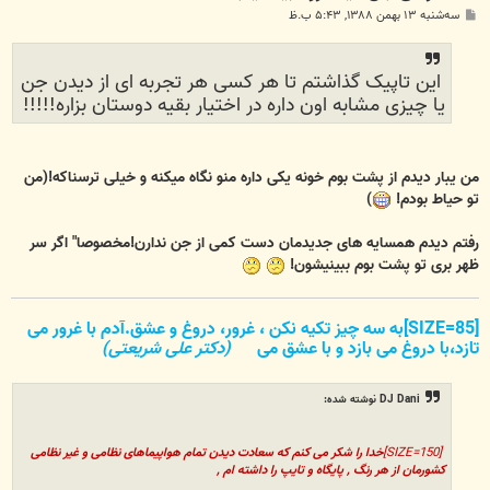
پ
سه‌شنبه ۱۳ بهمن ۱۳۸۸, ۵:۴۳ ب.ظ
س
ت
این تاپیک گذاشتم تا هر کسی هر تجربه ای از دیدن جن
یا چیزی مشابه اون داره در اختیار بقیه دوستان بزاره!!!!!
من یبار دیدم از پشت بوم خونه یکی داره منو نگاه میکنه و خیلی ترسناکه!(من
تو حیاط بودم!
)
رفتم دیدم همسایه های جدیدمان دست کمی از جن ندارن!مخصوصا" اگر سر
ظهر بری تو پشت بوم ببینیشون!
[SIZE=85]به سه چیز تکیه نکن ، غرور، دروغ و عشق.آدم با غرور می
تازد،با دروغ می بازد و با عشق می
(دکتر علی شریعتی)
DJ Dani نوشته شده:
[SIZE=150]
خدا را شکر می کنم که سعادت دیدن تمام هواپیماهای نظامی و غیر نظامی
کشورمان از هر رنگ , پایگاه و تایپ را داشته ام ,