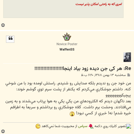
امری که به راحتی امکان پذیر نیست
ب
ا
ل
ا
Novice Poster
WaffenSS
Re: هر کی جن دیده زود بیاد اینجا!!!!!!!!!!!!!!!!!!!
پ
سه‌شنبه ۱۳ بهمن ۱۳۸۸, ۶:۲۰ ب.ظ
س
ت
من خود جن رو نديدم بلكه صدايش رو شنيدم. راستش اومده بود با من شوخي
كنه. داشتم جوشكاري مي‌كردم كه يكنفر از پشت سرم توي گوشم خوند:
پيچيكووووووووو
بعد ناگهان ديدم كه الكترودهاي من يكي يكي به هوا پرتاب مي‌شدند و به زمين
مي‌افتادند. وحشت برم داشت. كلاه جوشكاري رو برداشتم و سريعاً به اطرافم
خيره شدم! نه! خبري از كسي نبود!
كليك روي دكمه
سپاس
از محبوبيت شما نمي‌كاهد
ب