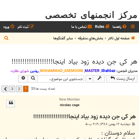
مرکز انجمنهای تخصصی
راهنما
Rules
تماس با ما
ثبت نام
ورود
ج
صفحه اول تالار
بخش‌‌هاي متفرقه
ساير گفتگوها
س
ت
هر کی جن دیده زود بیاد اینجا!!!!!!!!!!!!!!!!!!!
ج
و
مدیران انجمن:
Shahbaz
,
MASTER
,
MOHAMMAD_ASEMOONI
,
رونین
,
شوراي نظارت
جستجو
جستجوی پیشر
ارسال پست
1
تعداد پست ها:33
3
2
بعدی
New Member
nicolas cage
هر کی جن دیده زود بیاد اینجا!!!!!!!!!!!!!!!!!!!
پ
دوشنبه ۱۲ بهمن ۱۳۸۸, ۹:۱۹ ب.ظ
س
سلام دوستان :
ت