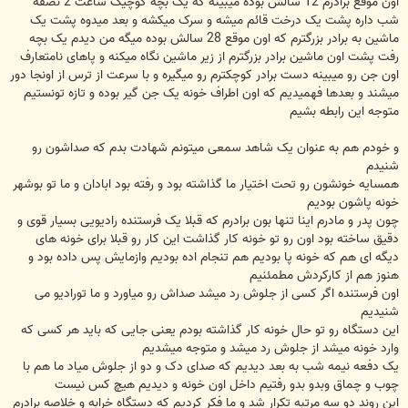
اون موقع برادرم 12 سالش بوده میبینه که یک بچه کوچیک ساعت 2 نصفه
شب داره پشت یک درخت قائم میشه و سرک میکشه و بعد میدوه پشت یک
ماشین به برادر بزرگترم که اون موقع 28 سالش بوده میگه من دیدم یک بچه
رفت پشت اون ماشین برادر بزرگترم از زیر ماشین نگاه میکنه و پاهای نامتعارف
اون جن رو میبینه دست برادر کوچکترم رو میگیره و با سرعت از ترس از اونجا دور
میشند و بعدها فهمیدیم که اون اطراف خونه یک جن گیر بوده و تازه تونستیم
متوجه این رابطه بشیم
و خودم هم به عنوان یک شاهد سمعی میتونم شهادت بدم که صداشون رو
شنیدم
همسایه خونشون رو تحت اختیار ما گذاشته بود و رفته بود ابادان و ما تو بوشهر
خونه پاشون بودیم
چون پدر و مادرم اینا تنها بون برادرم که قبلا یک فرستنده رادیویی بسیار قوی و
دقیق ساخته بود اون رو تو خونه کار گذاشت این کار رو قبلا برای خونه های
دیگه ای هم که خونه پا بودیم هم تنجام اده بودیم وازمایش پس داده بود و
هنوز هم از کارکردش مطمئنیم
اون فرستنده اگر کسی از جلوش رد میشد صداش رو میاورد و ما تورادیو می
شنیدیم
این دستگاه رو تو حال خونه کار گذاشته بودم یعنی جایی که باید هر کسی که
وارد خونه میشد از جلوش رد میشد و متوجه میشدیم
یک دفعه نیمه شب به بعد دیدیم که صدای دک و دو از جلوش میاد ما هم با
چوب و چماق وبدو بدو رفتیم داخل اون خونه و دیدیم هیچ کس نیست
این روند دو سه مرتبه تکرار شد و ما فکر کردیم که دستگاه خرابه و خلاصه برادرم