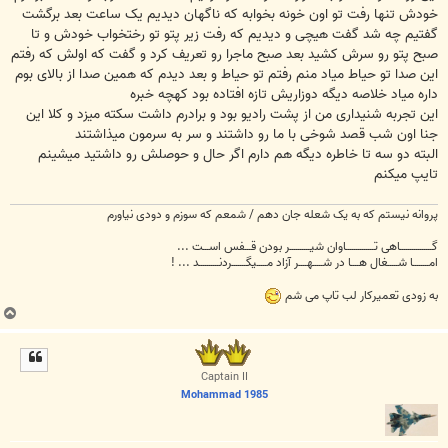
خودش تنها رفت تو اون خونه بخوابه که ناگهان دیدیم یک ساعت بعد برگشت
گفتیم چه شد گفت هیچی و دیدیم که رفت زیر پتو تو رختخواب خودش و تا
صبح پتو رو سرش کشید بعد صبح ماجرا رو تعریف کرد و گفت که اولش که رفتم
این صدا تو حیاط میاد منم رفتم تو حیاط و بعد دیدم که همین صدا از بالای بوم
داره میاد خلاصه دیگه دوزاریش تازه افتاده بود کهچه خبره
این تجربه شنیداری من از پشت رادیو بود و برادرم داشت سکته میزد و کلا این
جنا اون شب قصد شوخی با ما رو داشتند و سر به سرمون میذاشتند
البته دو سه تا خاطره دیگه هم دارم اگر حال و حوصلش رو داشتید میشینم
تایپ میکنم
پروانه نیستم که به یک شعله جان دهم / شمعم که سوزم و دودی نیاورم
گــــــــــــــــاهی تــــــــــــــاوان شیــــــــــر بودن قـــفس اســـت ...
امــــــــا شـــــغال هــــا در شـــــهــــر آزاد مـــــیگـــــــردنــــــــــد ... !
به زودی تعمیرکار لب تاپ می شم
ب
ا
ل
ا
Captain II
Mohammad 1985