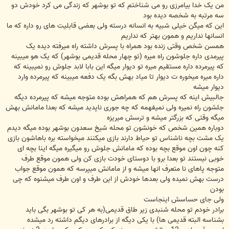
ت
من یک خدا بیامرزی رو می شناختم که تو بوشهر که زندگی می کرد خودش دو
سه مرتبه به شخصه دیده بود
این که میگن خیلی شبیه به انسانه درسته ولی بعضی قابلیت های رو داره که ما
انسانها نداریم و همون بهتر که نداریم
همسن شخص وقتی زنده بود همراه با پسرش داشته راه میرفته دیده یک
پیرمدی داره جلوشون راه میره (تو چهار محله قدیمی بوشهر) که یک هو میبینه
که پیرمرده داره مستقیم میره تو دیوار میگه این بابا لابد جلوش رو نمیبینه که
داره میره میخوره ت دیوار تا میاد بهش بگه یک دفعه میبینه که پیرمرده وارد
دیوار میشه
جالبیش اینه که پسرش هم که همراهش بوده متوجه میشه که پیرمرده دیگه
جلشون راه نمیره ولی نمیفهمه که چه جوری ناپدید میشه که بعدا مامانش بهش
میگه وقتی که بزرگتر میشه و ترسش میریزه
دوباره همین شخص که خونشون تو محله شیخ سعدون بوشهر بوده میگه دیدم
یک مشت بچه ناشناس تو حیاط دارند بازی میکنند میخواسته بره باهاشون بازی
کنه چون اون موقع بچه بوده که مامانش جلوش رو میگیره میگه اینا بچه ای
خوبی نیستند تو بعدا برو با دوستای خودت بازی کن ولی همون موقع طرف
متوجه پاهای نا متعرف انها میشه و از مامانش میپرسه که همون موقع جواب
درست بهش نمیده ولی بعدها خودش از این طرف و اون طرف میشنوه که چی
بودن
ولی جای حساسش اینجاست
برادر خودم تو محله شنبدی زیر طاق قدیمی(به هر کی تو بوشهر بگی باید
بشناسه البته قدیمی ها) با یکی دیگه از برادرهای دیگم داشته رد میشده