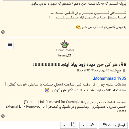
پروانه نیستم که به یک شعله جان دهم / شمعم که سوزم و دودی نیاورم
گــــــــــــــــاهی تــــــــــــــاوان شیــــــــــر بودن قـــفس اســـت ...
امــــــــا شـــــغال هــــا در شـــــهــــر آزاد مـــــیگـــــــردنــــــــــد ... !
به زودی تعمیرکار لب تاپ می شم
ب
ا
ل
ا
Junior Poster
hasan_21
Re: هر کی جن دیده زود بیاد اینجا!!!!!!!!!!!!!!!!!!!
پ
پنج‌شنبه ۱۵ بهمن ۱۳۸۸, ۴:۴۲ ب.ظ
س
ت
,
Mohammad 1985
ساعتت عقبه چون اگه دقت کنی ساعت ارسال پستت با ساعتی خودت گفتی 1
ساعت اختلاف داره . شاید جنا دستکاریش کردن .
همراه با اعتقادات ، در عصر ارتباطات
[External Link Removed for Guests]
جنبش مبارزه با صهیونیزم ، اومانیسم و فراماسونری (مصاف)
[External Link Removed for
Guests]
ب
ا
ارسال پست
ل