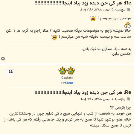
Re: هر کی جن دیده زود بیاد اینجا!!!!!!!!!!!!!!!!!!!
پ
پنج‌شنبه ۱۵ بهمن ۱۳۸۸, ۳:۱۸ ق.ظ
س
ت
مرتضی من میترسم !
حالا نمیشه راجع به موضوعات دیگه صحبت کنیم ؟ مثلا راجع به گربه ها ؟ الان
ساعت سه و بیست دقیقه شبه من میترسم !
به همه سياستمداران مشکوک باش.
جکسون براون
ب
ا
ل
ا
Captain
Present
Re: هر کی جن دیده زود بیاد اینجا!!!!!!!!!!!!!!!!!!!
پ
پنج‌شنبه ۱۵ بهمن ۱۳۸۸, ۹:۴۰ ق.ظ
س
ت
چرا بترسی ؟؟
من خودم به شخصه از شب و تنهایی هیچ باکی ندارم چون در وحشتناکترین
خانه های بوشهر تنها تا صبح به سر کردم و یک جاهایی رفتم که هر کی باشه از
ترس تا صبح سکته میکنه