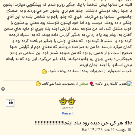
البته من سالها پيش شخصاً با يك جنگير روبرو شدم كه پيشگويي ميكرد. ايشون
با جنها رابطه دوستي داشتند، جنها هم براي ايشون خبر مي‌اوردند و به اصطلاح
جاسوسي انسانها رو مي‌كردند. خبري كه جنها راجع به شخص بنده به اين آقاي
جنگير داده بودند، درست بود اما خود ايشون نتونسته بود معني پيامشون را
خوب منتقل كنه، اما من متوجه شدم گزارش اجنه يك چيزي تو مايه هاي سخن
گفتن به ايهام بود يا با زباني به جنگير گزارش داده بودند كه به اشتباه ترجمه
كرده بود يا استنباط كرده بود. كه معناي اولش را جنگير دريافت كرده بود و
گمان ميكرد درسته اما من به صراحت دريافتم كه معناي دوم از گزارش جنها
صحيح است، و از همين رو بود كه من متوجه شدم خود اين شخص در واقع
هيچكارس؛ يعني چيزي رو جادو نميكنه، بلكه خبر مي‌گيره. اين بود كه به رابطه
برخي انسانها با اجنه ايمان آوردم.
خب... اميدوارم از تجربيات بنده استفاده برده باشيد.
كليك روي دكمه
سپاس
از محبوبيت شما نمي‌كاهد
ب
ا
ل
ا
Captain
Present
Re: هر کی جن دیده زود بیاد اینجا!!!!!!!!!!!!!!!!!!!
پ
پنج‌شنبه ۱۵ بهمن ۱۳۸۸, ۱:۲۴ ق.ظ
س