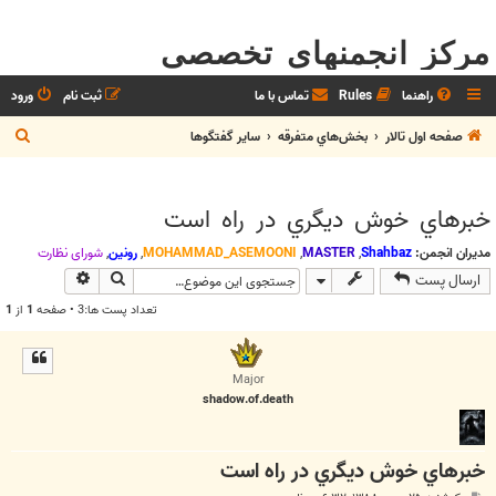
مرکز انجمنهای تخصصی
راهنما
Rules
تماس با ما
ثبت نام
ورود
ج
صفحه اول تالار
بخش‌‌هاي متفرقه
ساير گفتگوها
س
ت
خبرهاي خوش ديگري در راه است
ج
و
مدیران انجمن:
Shahbaz
,
MASTER
,
MOHAMMAD_ASEMOONI
,
رونین
,
شوراي نظارت
جستجو
جستجوی پیش
ارسال پست
تعداد پست ها:3 • صفحه
1
از
1
Major
shadow.of.death
خبرهاي خوش ديگري در راه است