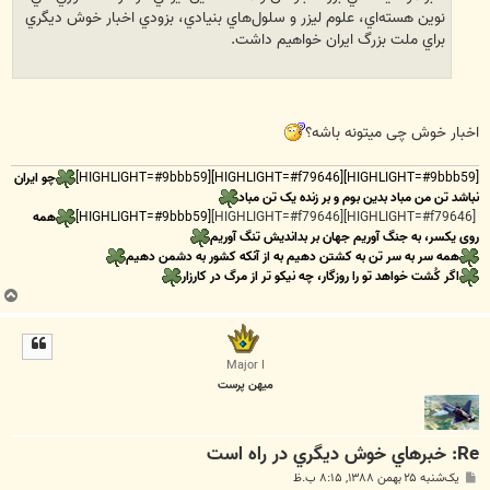
نوين هسته‌اي، علوم ليزر و سلول‌هاي بنيادي، بزودي اخبار خوش ديگري
براي ملت بزرگ ايران خواهيم داشت.
اخبار خوش چی میتونه باشه؟
[HIGHLIGHT=#9bbb59][HIGHLIGHT=#f79646][HIGHLIGHT=#9bbb59]
چو ایران
نباشد تن من مباد بدین بوم و بر زنده یک تن مباد
[HIGHLIGHT=#f79646][HIGHLIGHT=#f79646]
[HIGHLIGHT=#9bbb59]
همه
روی یکسر، به جنگ آوریم جهان بر بداندیش تنگ آوریم
همه سر به سر تن به کشتن دهیم به از آنکه کشور به دشمن دهیم
اگر کُشت خواهد تو را روزگار، چه نیکو تر از مرگ در کارزار
ب
ا
ل
ا
Major I
میهن پرست
Re: خبرهاي خوش ديگري در راه است
پ
یک‌شنبه ۲۵ بهمن ۱۳۸۸, ۸:۱۵ ب.ظ