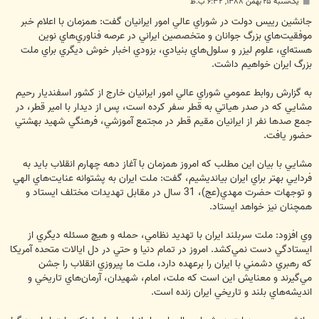
پ
یک‌شنبه ۲۵ بهمن ۱۳۸۸, ۶:۳۲ ب.ظ
س
ت
جانشين رييس دولت در شوراي عالي امور ايرانيان گفت: همزمان با اعلام خبر
موفقيت‌هاي بزرگ جوانان و متخصصين ايراني در عرصه فناوري‌هاي نوين
هسته‌اي، علوم ليزر و سلول‌هاي بنيادي، بزودي اخبار خوش ديگري براي ملت
بزرگ ايران خواهيم داشت.
به گزارش روابط عمومي شوراي عالي امور ايرانيان خارج از کشور اسفنديار رحيم
مشايي که در صدر هياتي به قطر سفر کرده است، پس از ديدار با امير قطر، در
جمع صدها نفر از ايرانيان مقيم قطر در مجتمع آموزشي، فرهنگي شهيد بهشتي
حضور يافت.
مشايي با بيان اين مطلب كه امروز همزمان با آغاز دهه چهارم انقلاب بايد به
فردايي بهتر براي ايران بيانديشيم، گفت: ملت ايران به پشتوانه عنايت‌هاي الهي
و توجهات حضرت مهدي(عج)، 31 سال در مقابل تهديدات مختلف ايستاد و
همچنان نيز خواهد ايستاد.
وي افزود: ملت سربلند ايران با تهديد نظامي، حمله و هيچ مسئله ديگري از
ايستادگي دست نمي‌کشد. امروز در تمام دنيا و حتي در دل ايالات متحده آمريکا
که رهبري دشمني با ايران را برعهده دارد، ملت ما پيروزي انقلاب را جشن
مي‌گيرند و معنايش اين است که ملت، امام، ‌شهيدان، آرمان‌هاي تاريخي و
انديشه‌هاي بلند و تاريخي ايران زنده است.