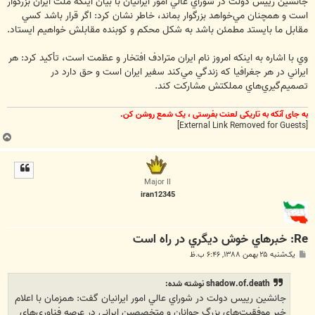
جانشين رييس دولت در شوراي عالي امور ايرانيان با بيان اينکه ملت ايران بزرگوار
است و همچنان مي‌خواهد بزرگوار بماند، خاطر نشان کرد: اگر قرار باشد کسي
مقابل ما بايستد مطمئن باشد به شکل محکم و کوبنده مقابلش خواهيم ايستاد.
وي با اشاره به اينکه امروز نام ايران مترادف افتخار و عظمت است، تأکيد کرد: هر
ايراني در هر جغرافيا که زندگي مي‌کند سفير ايران است و حق دارد در
تصميم‌گيري‌هاي مملکتش مشارکت کند.
به جای آنکه به تاریکی لعنت بفرستی ، یک شمع روشن کن.
[External Link Removed for Guests]
ب
ا
ل
ا
Major II
iran12345
Re: خبرهاي خوش ديگري در راه است
پ
یک‌شنبه ۲۵ بهمن ۱۳۸۸, ۶:۴۶ ب.ظ
س
ت
shadow.of.death نوشته شده:
جانشين رييس دولت در شوراي عالي امور ايرانيان گفت: همزمان با اعلام
خبر موفقيت‌هاي بزرگ جوانان و متخصصين ايراني در عرصه فناوري‌هاي