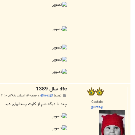
r
e
z
@
Re: سال 1389
پ
توسط
@lirez@
»
جمعه ۱۴ اسفند ۱۳۸۸, ۱۱:۱۰ ب.ظ
س
Captain
ت
چند تا دیگه هم از کارت پستالهای عید
@lirez@