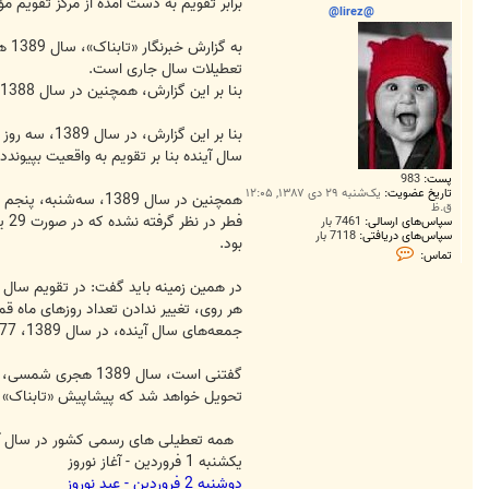
ت
برابر تقویم به دست آمده از مرکز تقویم مؤسسه ژئوفیزیک دانشگاه تهران، سال 1389 که از بیس
@lirez@
به 
تعطیلات سال جاری است.
بنا بر این گزارش، همچنین در سال 1388، 52 روز جمعه داشتیم که دقیقا همین تعداد جمعه در سال 1389 نیز هست.
بنا بر این 
سال آینده بنا بر تقویم به واقعیت بپیوندد.
پست:
983
تاریخ عضویت:
یک‌شنبه ۲۹ دی ۱۳۸۷, ۱۲:۰۵
ق.ظ
سپاس‌های ارسالی:
7461 بار
سپاس‌های دریافتی:
7118 بار
بود.
ت
تماس:
م
ا
در همین زمینه باید گفت: در تقویم سال آی
س
@
l
جمعه‌های سال آینده، در سال 1389، 77 روز تعطیل خواهد بود.
i
r
e
z
@
تحویل خواهد شد که پیشاپیش «تابناک» برا
همه تعطیلی های رسمی کشور در سال آی
یکشنبه 1 فروردین - آغاز نوروز
دوشنبه 2 فروردین - عید نوروز