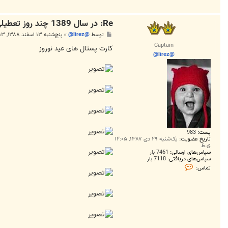
Re: در سال 1389 چند روز تعطیلی داریم؟
پ
توسط
@lirez@
»
پنج‌شنبه ۱۳ اسفند ۱۳۸۸, ۴:۱۳ ب.ظ
س
Captain
ت
کارت پستال های عید نوروز
@lirez@
پست:
983
تاریخ عضویت:
یک‌شنبه ۲۹ دی ۱۳۸۷, ۱۲:۰۵
ق.ظ
سپاس‌های ارسالی:
7461 بار
سپاس‌های دریافتی:
7118 بار
ت
تماس:
م
ا
س
@
l
i
r
e
z