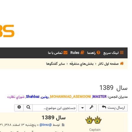
لینک سریع
راهنما
Rules
تماس با ما
صفحه اول تالار
بخش‌‌هاي متفرقه
ساير گفتگوها
سال 1389
مدیران انجمن:
MASTER
,
MOHAMMAD_ASEMOONI
,
رونین
,
Shahbaz
,
شوراي نظارت
جستجو
جستجوی پی
ارسال پست
سال 1389
پ
توسط
@lirez@
»
پنج‌شنبه ۱۳ اسفند ۱۳۸۸, ۱۲:۳۱ ب.ظ
س
Captain