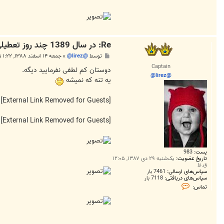
@
Re: در سال 1389 چند روز تعطیلی داریم؟
پ
توسط
@lirez@
»
جمعه ۱۴ اسفند ۱۳۸۸, ۱:۲۲ ق.ظ
س
Captain
ت
دوستان کم لطفی نفرمایید دیگه.
@lirez@
یه تنه که نمیشه
[External Link Removed for Guests]
[External Link Removed for Guests]
پست:
983
تاریخ عضویت:
یک‌شنبه ۲۹ دی ۱۳۸۷, ۱۲:۰۵
ق.ظ
سپاس‌های ارسالی:
7461 بار
سپاس‌های دریافتی:
7118 بار
ت
تماس:
م
ا
س
@
l
i