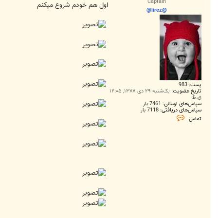
Captain
ت
اول هم خودم شروع میکنم
z
@lirez@
@
پست:
983
تاریخ عضویت:
یک‌شنبه ۲۹ دی ۱۳۸۷, ۱۲:۰۵
ق.ظ
سپاس‌های ارسالی:
7461 بار
سپاس‌های دریافتی:
7118 بار
ت
تماس:
م
ا
س
@
l
i
r
e
z
@