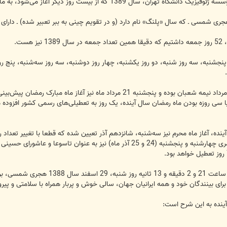
ت روز دیگر آغاز می‌شود، به مانند سال 1388 دارای تعداد تعطیلی رسمی یکسانی است.
گزارش خبرنگار «تابناک»، سال 1389 هجری شمسی ـ که سال «پلنگ» نام دارد (و در تقویم چینی به ببر ت
گزارش، در سال 1389، سه روز پنجشنبه، سه روز شنبه، دو روز یکشنبه، چهار روز دوشنبه، سه روز س
همچنین در سال 1389، سه‌شنبه، پنجم مرداد نیمه شعبان بوده و پنجشنبه 1
نده، آغاز ماه محرم نیز سه‌شنبه، شانزدهم آذر تعیین شده که قطعا با تغییر تعداد 
هر روی، تغییر ندادن تعداد روزهای ماه قمری چهارشنبه و پنجشنبه (24 و 25 آذ
ی بینندگان خود و همه ایرانیان جهان، سالی خوش و پربار همراه با سلامتی و پیروز
نده به این شرح است: