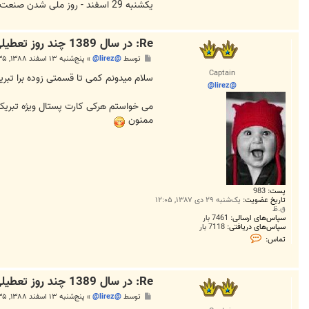
یکشنبه 29 اسفند - روز ملی شدن صنعت نفت ایران ( 1329 ه ش)
Re: در سال 1389 چند روز تعطیلی داریم؟
پ
توسط
@lirez@
»
پنج‌شنبه ۱۳ اسفند ۱۳۸۸, ۱۲:۳۵ ب.ظ
س
Captain
ت
سلام میدونم کمی تا قسمتی زوده برا تبر
@lirez@
می خواستم هرکی کارت پستال ویژه تبریک سا
ممنون
پست:
983
تاریخ عضویت:
یک‌شنبه ۲۹ دی ۱۳۸۷, ۱۲:۰۵
ق.ظ
سپاس‌های ارسالی:
7461 بار
سپاس‌های دریافتی:
7118 بار
ت
تماس:
م
ا
س
@
Re: در سال 1389 چند روز تعطیلی داریم؟
l
i
پ
توسط
@lirez@
»
پنج‌شنبه ۱۳ اسفند ۱۳۸۸, ۱۲:۳۵ ب.ظ
r
س
e