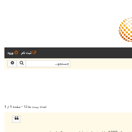
ثبت نام
ورود
جستجو
جستجو
تعداد پست ها:12 • صفحه
1
از
1