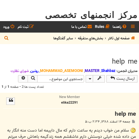
مرکز انجمنهای تخصصی
راهنما
Rules
تماس با ما
ثبت نام
ورود
ج
صفحه اول تالار
بخش‌‌هاي متفرقه
ساير گفتگوها
س
ت
help me
ج
و
مدیران انجمن:
Shahbaz
,
MASTER
,
MOHAMMAD_ASEMOONI
,
رونین
,
شوراي نظارت
جستجو
جستجوی پیش
ارسال پست
تعداد پست ها:2 • صفحه
1
از
1
New Member
elika22291
help me
پ
جمعه ۱۴ اسفند ۱۳۸۸, ۲:۳۴ ب.ظ
س
ت
سلام من خواب دیدم یه ساعت دارم که مال داییمه اما دست منه انگار به
من داده شده خیلی دوستش دارم عاشقشم همه زندگیمه باهاش حرف میزنم