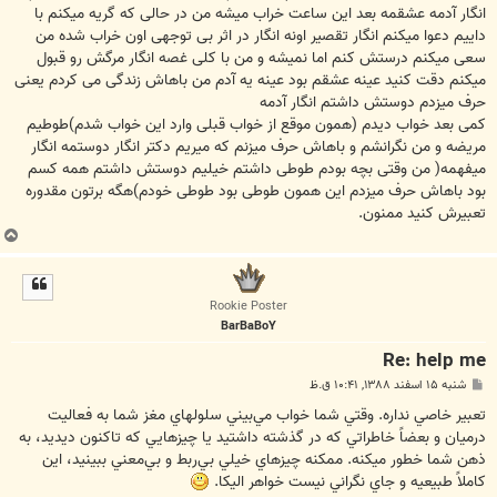
انگار آدمه عشقمه بعد این ساعت خراب میشه من در حالی که گریه میکنم با
داییم دعوا میکنم انگار تقصیر اونه انگار در اثر بی توجهی اون خراب شده من
سعی میکنم درستش کنم اما نمیشه و من با کلی غصه انگار مرگش رو قبول
میکنم دقت کنید عینه عشقم بود عینه یه آدم من باهاش زندگی می کردم یعنی
حرف میزدم دوستش داشتم انگار آدمه
کمی بعد خواب دیدم (همون موقع از خواب قبلی وارد این خواب شدم)طوطیم
مریضه و من نگرانشم و باهاش حرف میزنم که میریم دکتر انگار دوستمه انگار
میفهمه( من وقتی بچه بودم طوطی داشتم خیلیم دوستش داشتم همه کسم
بود باهاش حرف میزدم این همون طوطی بود طوطی خودم)هگه برتون مقدوره
تعبیرش کنید ممنون.
ب
ا
ل
ا
Rookie Poster
BarBaBoY
Re: help me
پ
شنبه ۱۵ اسفند ۱۳۸۸, ۱۰:۴۱ ق.ظ
س
ت
تعبير خاصي نداره. وقتي شما خواب مي‌بيني سلولهاي مغز شما به فعاليت
درميان و بعضاً خاطراتي كه در گذشته داشتيد يا چيزهايي كه تاكنون ديديد، به
ذهن شما خطور ميكنه. ممكنه چيزهاي خيلي بي‌ربط و بي‌معني ببينيد، اين
كاملاً طبيعيه و جاي نگراني نيست خواهر اليكا.