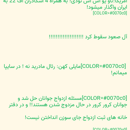
آمریکا:ناو یو اس اس تودی! به همراه 4 اسکادران اف 22 به
ایران واگذار میشود!
[COLOR=#0070c0]
آل صعود سقوط کرد !!!!!!!!!!!!!!!!!!!!
[COLOR=#0070c0]مايلی کهن: رئال مادريد نه ! در سايپا
ميمانم!
[COLOR=#0070c0]مسئله ازدواج جوانان حل شد و
جوانان کرور کرور در حال مزدوج شدن هستند!! و در دفتر
خانه های ثبت ازدواج جای سوزن انداختن نیست!