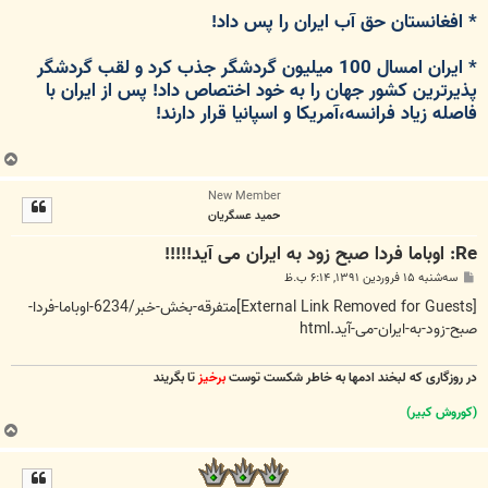
* افغانستان حق آب ایران را پس داد!
* ایران امسال 100 میلیون گردشگر جذب کرد و لقب گردشگر
پذیرترین کشور جهان را به خود اختصاص داد! پس از ایران با
فاصله زیاد فرانسه،آمریکا و اسپانیا قرار دارند!
ب
ا
New Member
ل
حمید عسگریان
ا
Re: اوباما فردا صبح زود به ایران می آید!!!!!
پ
سه‌شنبه ۱۵ فروردین ۱۳۹۱, ۶:۱۴ ب.ظ
س
ت
[External Link Removed for Guests]
متفرقه-بخش-خبر/6234-اوباما-فردا-
صبح-زود-به-ایران-می-آید.html
در روزگاری که لبخند ادمها به خاطر شکست توست
برخیز
تا بگریند
(کوروش کبیر)
ب
ا
ل