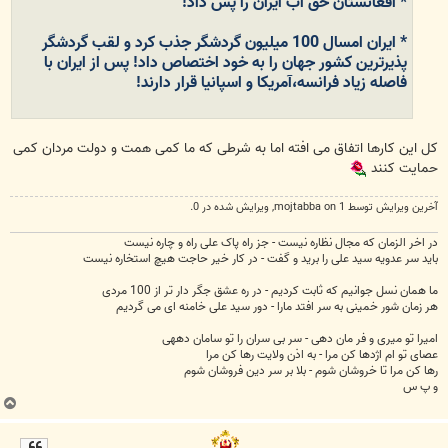
* افغانستان حق آب ایران را پس داد!
* ایران امسال 100 میلیون گردشگر جذب کرد و لقب گردشگر
پذیرترین کشور جهان را به خود اختصاص داد! پس از ایران با
فاصله زیاد فرانسه،آمریکا و اسپانیا قرار دارند!
کل این کارها اتفاق می افته اما به شرطی که ما کمی همت و دولت مردان کمی
حمایت کنند
آخرین ويرايش توسط 1 on
mojtabba
, ويرايش شده در 0.
در اخر الزمان که مجال نظاره نیست - جز راه پاک علی راه و چاره نیست
باید سر عدویه سید علی را برید و گفت - در کار خیر حاجت هیچ استخاره نیست
ما همان نسل جوانیم که ثابت کردیم - در ره عشق جگر دار تر از 100 مردی
هر زمان شور خمینی به سر افتد مارا - دور سید علی خامنه ای می گردیم
امیرا تو میری و فر مان دهی - سر بی سران را تو سامان دههی
عصای تو ام اژدها کن مرا - به اذن ولایت رها کن مرا
رها کن مرا تا خروشان شوم - بلا بر سر دین فروشان شوم
و پ س
ب
ا
ل