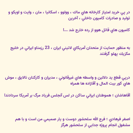
در پي خريد امتياز كارخانه هاي ماك ، وولوو ، اسكانيا ، مان ، وايت و اويكو و
توليد و صادرات كاميون داخلي ، آخرين
كاميون هاي قاتل هوو از رده
خارج شد ...!
به منظور حمايت از متحدان آمريكاي لاتيني ايران ،
23 رزمناو ايراني
در خليج
مكزيك پهلو گرفتند
درپي قطع يد دلالين و واسطه هاي غيرقانوني ،‌ مديران و كاركنان نالايق ، موش
هاي كور بيت المال و آقازاده ها همراه
آقاهاشان ؛ هموطنان ايراني
ساكن در لس آنجلس فرياد مرگ بر آمريكا سردادند!
اصغر فرهادي ؛ فرج الله سلحشور دوست و يار صميمي من است و با هم
مشغول انجام پروژه جدايي از سلحشور هرگز