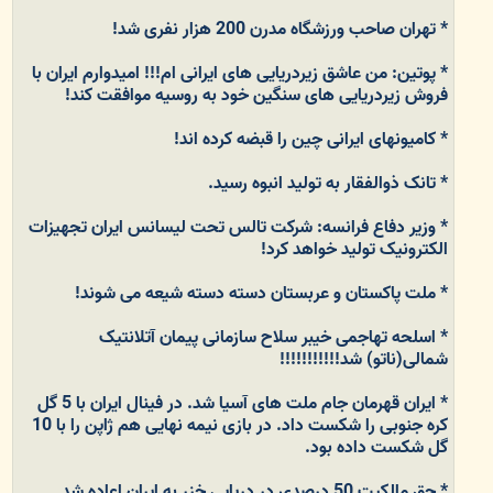
* تهران صاحب ورزشگاه مدرن 200 هزار نفری شد!
* پوتین: من عاشق زیردریایی های ایرانی ام!!! امیدوارم ایران با
فروش زیردریایی های سنگین خود به روسیه موافقت کند!
* کامیونهای ایرانی چین را قبضه کرده اند!
* تانک ذوالفقار به تولید انبوه رسید.
* وزیر دفاع فرانسه: شرکت تالس تحت لیسانس ایران تجهیزات
الکترونیک تولید خواهد کرد!
* ملت پاکستان و عربستان دسته دسته شیعه می شوند!
* اسلحه تهاجمی خیبر سلاح سازمانی پیمان آتلانتیک
شمالی(ناتو) شد!!!!!!!!!!!
* ایران قهرمان جام ملت های آسیا شد. در فینال ایران با 5 گل
کره جنوبی را شکست داد. در بازی نیمه نهایی هم ژاپن را با 10
گل شکست داده بود.
* حق مالکیت 50 درصدی در دریایی خزر به ایران اعاده شد.