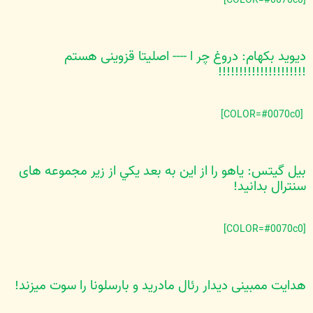
[COLOR=#0070c0]
دیوید بکهام: دروغ چر ا ---- اصلیتا قزوینی هستم
!!!!!!!!!!!!!!!!!!!!!
[COLOR=#0070c0]
بيل گيتس: ياهو را از اين به بعد يکي از زير مجموعه های
سنترال بدانيد!
[COLOR=#0070c0]
هدايت ممبينی ديدار رئال مادريد و بارسلونا را سوت ميزند!