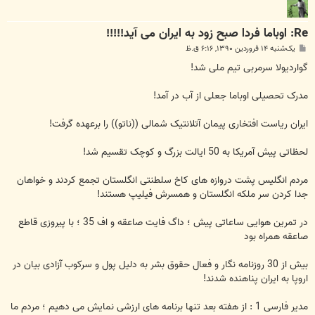
Re: اوباما فردا صبح زود به ایران می آید!!!!!
پ
یک‌شنبه ۱۴ فروردین ۱۳۹۰, ۶:۱۶ ق.ظ
س
ت
گواردیولا سرمربی تیم ملی شد!
مدرک تحصیلی اوباما جعلی از آب در آمد!
ایران ریاست افتخاری پیمان آتلانتیک شمالی ((ناتو)) را برعهده گرفت!
لحظاتی پیش آمریکا به 50 ایالت بزرگ و کوچک تقسیم شد!
مردم انگلیس پشت دروازه های کاخ سلطنتی انگلستان تجمع کردند و خواهان
جدا کردن سر ملکه انگلستان و همسرش فیلیپ هستند!
در تمرین هوایی ساعاتی پیش ؛ داگ فایت صاعقه و اف 35 ؛ با پیروزی قاطع
صاعقه همراه بود
بیش از 30 روزنامه نگار و فعال حقوق بشر به دلیل پول و سرکوب آزادی بیان در
اروپا به ایران پناهنده شدند!
مدیر فارسی 1 : از هفته بعد تنها برنامه های ارزشی نمایش می دهیم ؛ مردم ما