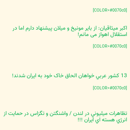
[COLOR=#0070c0]
اکبر میثاقیان: از بایر مونیخ و میلان پیشنهاد دارم اما در
استقلال اهواز می مانم!
[COLOR=#0070c0]
13 کشور عربي خواهان الحاق خاک خود به ايران شدند!
[COLOR=#0070c0]
تظاهرات ميليوني در لندن / واشنگتن و تگزاس در حمايت از
انرژي هسته اي ايران !!!