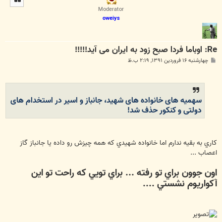
ا
Moderator
oweiys
Re: اوباما فردا صبح زود به ایران می آید!!!!!
پ
چهارشنبه ۱۶ فروردین ۱۳۹۱, ۲:۱۹ ب.ظ
س
ت
سهمیه های خانواده های شهید، جانباز و اسیر در استخدام های
دولتی و کنکور حذف شد!
كاري به بقيه ندارم اما خانواده شهيدي كه همه چيزش رو داده يا جانباز گاز
اعصاب ...
اون جوون براي تو رفته ... براي تويي كه راحت تو اين
آكواريوم نشستي ....