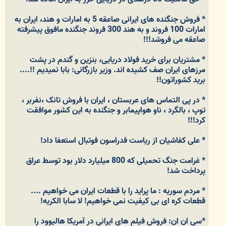
* فروش جنگنده های ایرانی صاعقه 5 به امارات و هند، ایران به
امارات 100 فروند و به هند 300 فروند جنگنده مافوق پیشرفته
صاعقه می فروشد!!!
* مشتریان برای خرید فولاد دریایی، بنزین و گندم در پشت
مرزهای ایران صف کشیده اند. وزیر بازرگانی: بابا نمیدیم !!....
برید کشوراتون!!
* در پی التماس های عربستان ، ایران با فروش تانک ،نفربر ،
توپ ، بالگرد ، ناو هواپیمابر و جنگنده به این کشور موافقت
کرد!!!
* علی کفاشیان از ریاست فدراسون فوتبال استعفا داد!
* غرامت جنگ تحمیلی که 800 میلیارد دلار بود توسط عراق
پرداخت شد!
* مردم سوریه : ما پراید را با قطعات ایران می خواهیم ....
قطعات کره ای بی کیفیت نمی خواهیم! لا سابا الکریه!
*سی ان ان: فروش فیلم های ایرانی در آمریکا هالیوود را