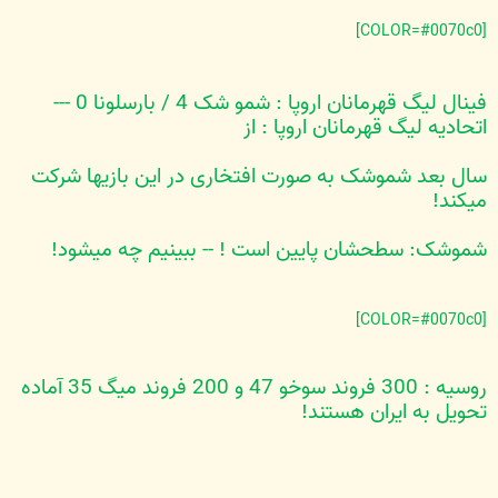
[COLOR=#0070c0]
فينال ليگ قهرمانان اروپا : شمو شک 4 / بارسلونا 0 ---
اتحاديه ليگ قهرمانان اروپا : از
سال بعد شموشک به صورت افتخاری در اين بازيها شرکت
ميکند!
شموشک: سطحشان پايين است ! -- ببينيم چه ميشود!
[COLOR=#0070c0]
روسيه : 300 فروند سوخو 47 و 200 فروند ميگ 35 آماده
تحويل به ايران هستند!