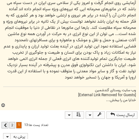
آزمایشی روی انجام گرفت و امروز یکی از سلاحی سری ایران در دست سپاه می
باشد که در مانورهای محرمانه ایی که نیروهای ویژه سپاه انجام داده اند آماده
انجام دادن آن را آینده در برابر هر نیروی و ارتشی خواهد بود و هر کشوری که به
فکر حمله به ایران باشد نخواهد توانست بیش از یک ثانیه در برابر نیروهای ویژه و
محرمانه سپاه مقاومت کند. بارها این مانورها در نقاطی از دنیا با موفقیت انجام
شده است... می توان از این نوع انرژی در به حرکت در آوردن همه نوع ماشین
آلات صنعتی و حمل و نقل و موشک و ماهواره و برای مسافرتهای نامحدود
فضایی استفاده نمود این تولید انرژی در آینده بعلت تولید ارزان و پایداری و عدم
نیاز به امکانات زیاد و پاک بودن برای انسان و طبیعت و جلوگیری از تخریب
طبیعت جایگزین تمام تولیدکننده های انرژی فعلی از جمله انرژی اتمی خواهد
شود. ایران با داشتن این تکنولوژی فوق مدرن و پیشرفته در آینده بسیار نزدیک
تولید نفت و گاز و سایر مواد معدنی را متوقف نموده و با استفاده از این قدرت
اروپا و آمریکا و جهان را تسخیر خواهد نمود
وب سایت روستای گندشمین
[External Link Removed for Guests]
خدایا من را ببخش...
ب
ا
ارسال پست
ل
ا
1
تعداد پست ها:13
2
بعدی
پرش به