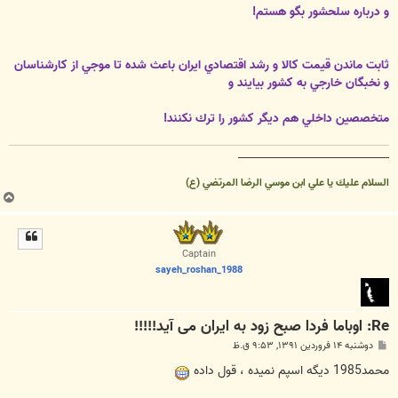
و درباره
سلحشور بگو هستم!
ثابت ماندن قيمت كالا و رشد اقتصادي ايران باعث شده تا موجي از كارشناسان
و نخبگان خارجي به كشور بيايند و
متخصصين داخلي هم
ديگر كشور را ترك نكنند!
__________________________________
السلام عليك يا علي ابن موسي الرضا المرتضي (ع)
ب
ا
ل
ا
Captain
sayeh_roshan_1988
Re: اوباما فردا صبح زود به ایران می آید!!!!!
پ
دوشنبه ۱۴ فروردین ۱۳۹۱, ۹:۵۳ ق.ظ
س
ت
محمد1985 دیگه اسپم نمیده ، قول داده