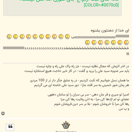
[COLOR=#0070c0]
ای خدا از دهنتون بشنوه
اااااااااااااااییییییییییییییییییییییییییییی
خخخخخخخخخخخخخخخخخخخخخخخخدددددددددددددددددددداااااااااااااااااااااااا
ااا
در اخر الزمان که مجال نظاره نیست - جز راه پاک علی راه و چاره نیست
باید سر عدویه سید علی را برید و گفت - در کار خیر حاجت هیچ استخاره نیست
ما همان نسل جوانیم که ثابت کردیم - در ره عشق جگر دار تر از 100 مردی
هر زمان شور خمینی به سر افتد مارا - دور سید علی خامنه ای می گردیم
امیرا تو میری و فر مان دهی - سر بی سران را تو سامان دههی
عصای تو ام اژدها کن مرا - به اذن ولایت رها کن مرا
رها کن مرا تا خروشان شوم - بلا بر سر دین فروشان شوم
و پ س
ب
ا
ل
ا