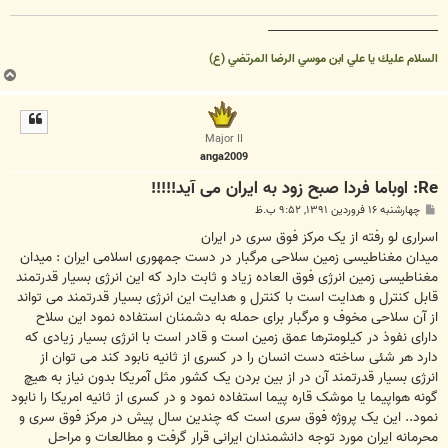
__________________________________
السلام عليك يا علي ابن موسي الرضا المرتضي (ع)
ب
ا
ل
ا
Major II
anga2009
Re: اوباما فردا صبح زود به ایران می آید!!!!!
پ
چهارشنبه ۱۶ فروردین ۱۳۹۱, ۹:۵۲ ب.ظ
س
ت
اسراری لو رفته از یک مرکز فوق سری در ایران
میدان مغناطیسی زمین سلاحی مرگبار در دست جمهوری اسلامی ایران : میدان
مغناطیسی زمین انرژی فوق العاده زیاد و ثابت دارد که این انرژی بسیار قدرتمند
قابل کنترل و هدایت است با کنترل و هدایت این انرژی بسیار قدرتمند می تواند
از آن سلاحی مخوف و مرگبار برای حمله به دشمنان استفاده نمود این سلاح
دارای نفوذ در کیلومترها عمق زمین است و قادر است با انرژی بسیار زیادی که
دارد هر شئی ساخته دست انسان را در کسری از ثانیه نابود کند می توان از
انرژی بسیار قدرتمند آن در از بین بردن یک کشور مثل آمریکا بدون نیاز به هیچ
گونه هواپیما یا موشک قاره پیما استفاده نمود و در کسری از ثانیه امریکا را نابود
نمود.. این یک پروژه فوق سری است که چندین سال پیش در مرکز فوق سری و
محرمانه ایران مورد توجه دانشمندان ایرانی قرار گرفت و مطالعات و مراحل