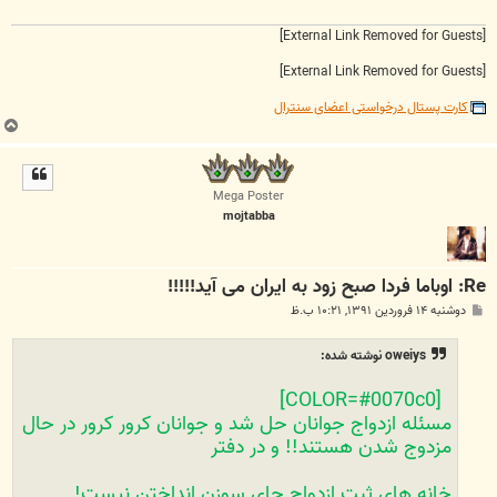
[External Link Removed for Guests]
[External Link Removed for Guests]
کارت پستال درخواستی اعضای سنترال
ب
ا
ل
ا
Mega Poster
mojtabba
Re: اوباما فردا صبح زود به ایران می آید!!!!!
پ
دوشنبه ۱۴ فروردین ۱۳۹۱, ۱۰:۲۱ ب.ظ
س
ت
oweiys نوشته شده:
[COLOR=#0070c0]
مسئله ازدواج جوانان حل شد و جوانان کرور کرور در حال
مزدوج شدن هستند!! و در دفتر
خانه های ثبت ازدواج جای سوزن انداختن نیست!