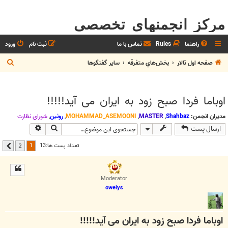
مرکز انجمنهای تخصصی
راهنما
Rules
تماس با ما
ثبت نام
ورود
ج
صفحه اول تالار
بخش‌‌هاي متفرقه
ساير گفتگوها
س
ت
اوباما فردا صبح زود به ایران می آید!!!!!
ج
و
مدیران انجمن:
Shahbaz
,
MASTER
,
MOHAMMAD_ASEMOONI
,
رونین
,
شوراي نظارت
جستجو
جستجوی پیشر
ارسال پست
1
تعداد پست ها:13
2
بعدی
Moderator
oweiys
اوباما فردا صبح زود به ایران می آید!!!!!