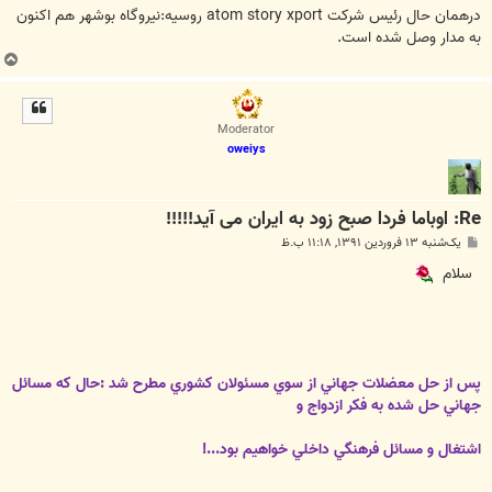
درهمان حال رئیس شرکت atom story xport روسیه:نیروگاه بوشهر هم اکنون
به مدار وصل شده است.
ب
ا
ل
ا
Moderator
oweiys
Re: اوباما فردا صبح زود به ایران می آید!!!!!
پ
یک‌شنبه ۱۳ فروردین ۱۳۹۱, ۱۱:۱۸ ب.ظ
س
ت
سلام
پس از حل معضلات جهاني از سوي مسئولان كشوري مطرح شد :حال كه مسائل
جهاني حل شده به فكر ازدواج و
اشتغال و مسائل فرهنگي
داخلي خواهيم بود...!