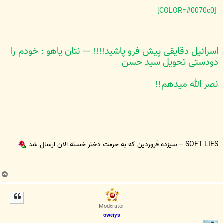
[COLOR=#0070c0]
اسرائيل دقايقی پيش فرو پاشيد!!!! --- نتان ياهو : خودم را
دودستی تحويل سيد حسن
نصر الله ميدهم!!
SOFT LIES -- سیزده فروردین که به حرمت دختر خسته الان ارسال شد
ب
ا
ل
ا
Moderator
oweiys