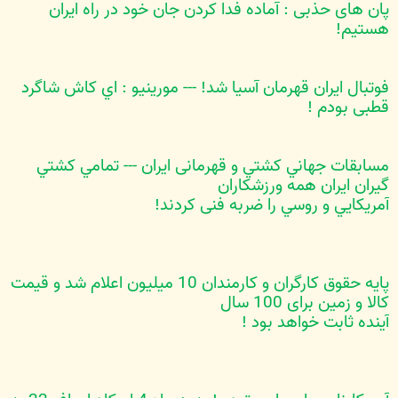
پان های حذبی : آماده فدا کردن جان خود در راه ايران
هستيم!
فوتبال ايران قهرمان آسيا شد! --- مورينيو : اي کاش شاگرد
قطبی بودم !
مسابقات جهاني کشتي و قهرمانی ايران --- تمامي کشتي
گيران ايران همه ورزشکاران
آمريکايي و روسي را ضربه فنی کردند!
پایه حقوق کارگران و کارمندان 10 میلیون اعلام شد و قیمت
کالا و زمین برای 100 سال
آینده ثابت خواهد بود !