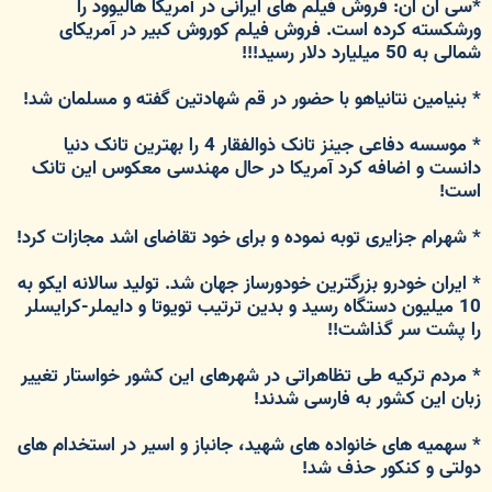
*سی ان ان: فروش فیلم های ایرانی در آمریکا هالیوود را
ورشکسته کرده است. فروش فیلم کوروش کبیر در آمریکای
شمالی به 50 میلیارد دلار رسید!!!
* بنیامین نتانیاهو با حضور در قم شهادتین گفته و مسلمان شد!
* موسسه دفاعی جینز تانک ذوالفقار 4 را بهترین تانک دنیا
دانست و اضافه کرد آمریکا در حال مهندسی معکوس این تانک
است!
* شهرام جزایری توبه نموده و برای خود تقاضای اشد مجازات کرد!
* ایران خودرو بزرگترین خودورساز جهان شد. تولید سالانه ایکو به
10 میلیون دستگاه رسید و بدین ترتیب تویوتا و دایملر-کرایسلر
را پشت سر گذاشت!!
* مردم ترکیه طی تظاهراتی در شهرهای این کشور خواستار تغییر
زبان این کشور به فارسی شدند!
* سهمیه های خانواده های شهید، جانباز و اسیر در استخدام های
دولتی و کنکور حذف شد!