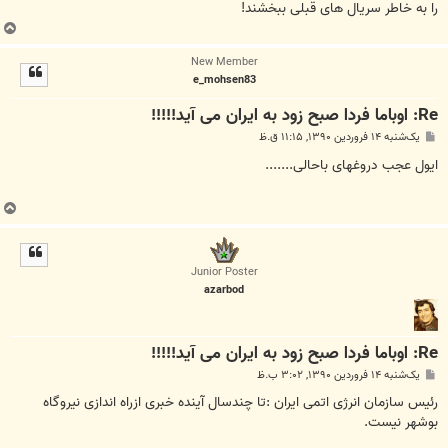
را به خاطر سریال های قبلی ببخشند!
ب
ا
New Member
ل
e_mohsen83
ا
Re: اوباما فردا صبح زود به ایران می آید!!!!!
پ
یک‌شنبه ۱۴ فروردین ۱۳۹۰, ۱۱:۱۵ ق.ظ
س
ت
ایول عجب دروغهای باحالی.......
ب
ا
ل
ا
Junior Poster
azarbod
Re: اوباما فردا صبح زود به ایران می آید!!!!!
پ
یک‌شنبه ۱۴ فروردین ۱۳۹۰, ۳:۰۲ ب.ظ
س
ت
رئیس سازمان انرژی اتمی ایران :تا چندسال آینده خبری ازراه اندازی نیروگاه
بوشهر نیست.