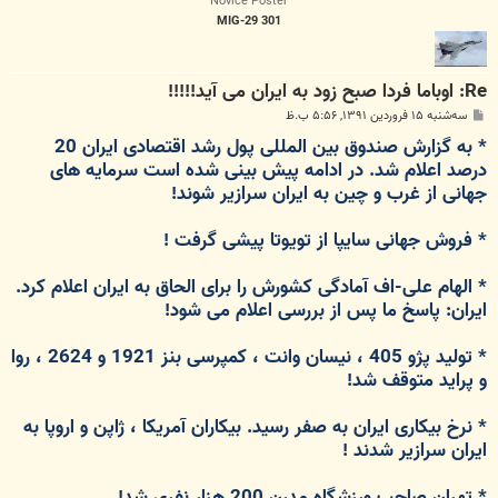
Novice Poster
MIG-29 301
Re: اوباما فردا صبح زود به ایران می آید!!!!!
پ
سه‌شنبه ۱۵ فروردین ۱۳۹۱, ۵:۵۶ ب.ظ
س
* به گزارش صندوق بین المللی پول رشد اقتصادی ایران 20
ت
درصد اعلام شد. در ادامه پیش بینی شده است سرمایه های
جهانی از غرب و چین به ایران سرازیر شوند!
* فروش جهانی سایپا از تویوتا پیشی گرفت !
* الهام علی-اف آمادگی کشورش را برای الحاق به ایران اعلام کرد.
ایران: پاسخ ما پس از بررسی اعلام می شود!
* تولید پژو 405 ، نیسان وانت ، کمپرسی بنز 1921 و 2624 ، روا
و پراید متوقف شد!
* نرخ بیکاری ایران به صفر رسید. بیکاران آمریکا ، ژاپن و اروپا به
ایران سرازیر شدند !
* تهران صاحب ورزشگاه مدرن 200 هزار نفری شد!