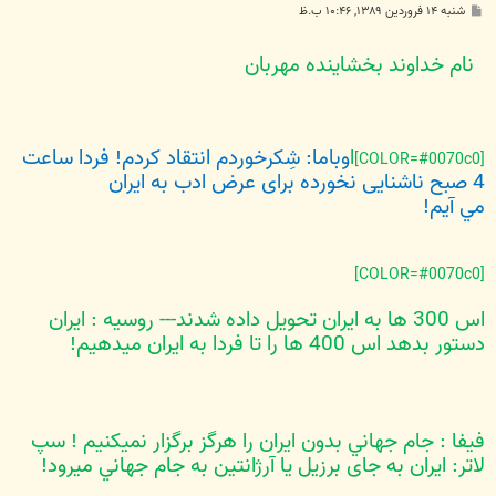
پ
شنبه ۱۴ فروردین ۱۳۸۹, ۱۰:۴۶ ب.ظ
س
ت
نام خداوند بخشاينده مهربان
ا
وباما: شِکرخوردم انتقاد کردم! فردا ساعت
[COLOR=#0070c0]
4 صبح ناشنایی نخورده برای عرض ادب به ايران
مي آيم!
[COLOR=#0070c0]
اس 300 ها به ايران تحويل داده شدند--- روسيه : ايران
دستور بدهد اس 400 ها را تا فردا به ايران ميدهيم!
فيفا : جام جهاني بدون ايران را هرگز برگزار نميکنيم ! سپ
لاتر: ايران به جای برزيل يا آرژانتين به جام جهاني ميرود!