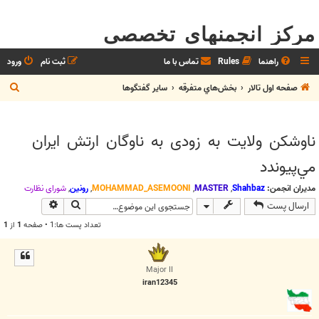
مرکز انجمنهای تخصصی
راهنما
Rules
تماس با ما
ثبت نام
ورود
ج
صفحه اول تالار
بخش‌‌هاي متفرقه
ساير گفتگوها
س
ت
ناوشكن ولايت به زودی به ناوگان ارتش ايران
ج
مي‌پيوندد
و
مدیران انجمن:
Shahbaz
,
MASTER
,
MOHAMMAD_ASEMOONI
,
رونین
,
شوراي نظارت
جستجو
جستجوی پیش
ارسال پست
تعداد پست ها:1 • صفحه
1
از
1
Major II
iran12345