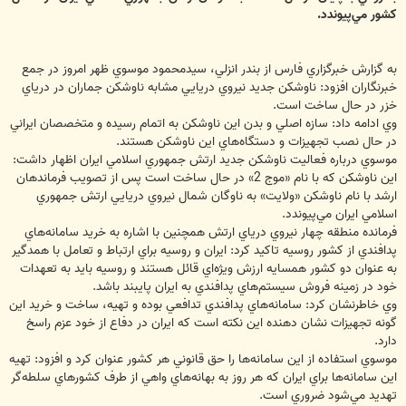
كشور مي‌پيوندد.
به گزارش خبرگزاري فارس از بندر انزلي، سيدمحمود موسوي ظهر امروز در جمع
خبرنگاران افزود: ناوشكن جديد نيروي دريايي مشابه ناوشكن جماران در درياي
خزر در حال ساخت است.
وي ادامه داد: سازه اصلي و بدن اين ناوشكن به اتمام رسيده و متخصصان ايراني
در حال نصب تجهيزات و دستگاه‌هاي اين ناوشكن هستند.
موسوي درباره فعاليت ناوشكن جديد ارتش جمهوري اسلامي ايران اظهار داشت:
اين ناوشكن كه با نام «موج 2» در حال ساخت است پس از تصويب فرماندهان
ارشد با نام ناوشكن «ولايت» به ناوگان شمال نيروي دريايي ارتش جمهوري
اسلامي ايران مي‌پيوندد.
فرمانده منطقه چهار نيروي درياي ارتش همچنين با اشاره به خريد سامانه‌هاي
پدافندي از كشور روسيه تاكيد كرد: ايران و روسيه براي ارتباط و تعامل با همدگير
به عنوان دو كشور همسايه ارزش ويژه‌اي قائل هستند و روسيه بايد به تعهدات
خود در زمينه فروش سيستم‌هاي پدافندي به ايران پايبند باشد.
وي خاطرنشان كرد: سامانه‌هاي پدافندي تدافعي بوده و تهيه، ساخت و خريد اين
گونه تجهيزات نشان دهنده اين نكته است كه ايران در دفاع از خود عزم راسخ
دارد.
موسوي استفاده از اين سامانه‌ها را حق قانوني هر كشور عنوان كرد و افزود: تهيه
اين سامانه‌ها براي ايران كه هر روز به بهانه‌هاي واهي از طرف كشورهاي سلطه‌گر
تهديد مي‌شود ضروري است.