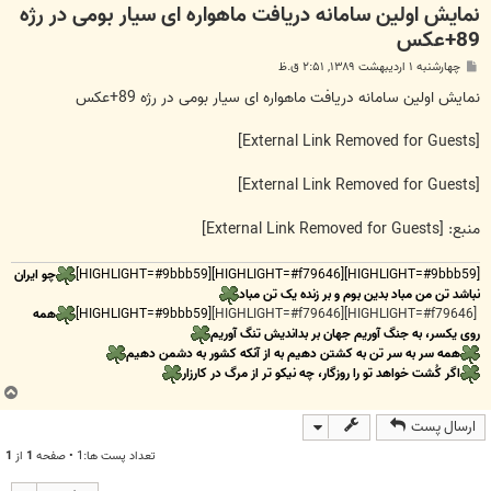
نمایش اولین سامانه دریافت ماهواره ای سیار بومی در رژه
89+عکس
پ
چهارشنبه ۱ اردیبهشت ۱۳۸۹, ۲:۵۱ ق.ظ
س
ت
نمایش اولین سامانه دریافت ماهواره ای سیار بومی در رژه 89+عکس
[External Link Removed for Guests]
[External Link Removed for Guests]
منبع:
[External Link Removed for Guests]
[HIGHLIGHT=#9bbb59][HIGHLIGHT=#f79646][HIGHLIGHT=#9bbb59]
چو ایران
نباشد تن من مباد بدین بوم و بر زنده یک تن مباد
[HIGHLIGHT=#f79646][HIGHLIGHT=#f79646]
[HIGHLIGHT=#9bbb59]
همه
روی یکسر، به جنگ آوریم جهان بر بداندیش تنگ آوریم
همه سر به سر تن به کشتن دهیم به از آنکه کشور به دشمن دهیم
اگر کُشت خواهد تو را روزگار، چه نیکو تر از مرگ در کارزار
ب
ا
ارسال پست
ل
ا
تعداد پست ها:1 • صفحه
1
از
1