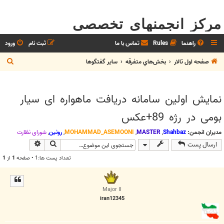
مرکز انجمنهای تخصصی
راهنما
Rules
تماس با ما
ثبت نام
ورود
ج
صفحه اول تالار
بخش‌‌هاي متفرقه
ساير گفتگوها
س
ت
نمایش اولین سامانه دریافت ماهواره ای سیار
ج
بومی در رژه 89+عکس
و
مدیران انجمن:
Shahbaz
,
MASTER
,
MOHAMMAD_ASEMOONI
,
رونین
,
شوراي نظارت
جستجو
جستجوی پیش
ارسال پست
تعداد پست ها:1 • صفحه
1
از
1
Major II
iran12345