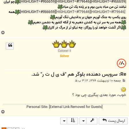
[HIGHLIGHT=#9bbb59][HIGHLIGHT=#f79646][HIGHLIGHT=#9bbb59]
چو ایران
نباشد تن من مباد بدین بوم و بر زنده یک تن مباد
[HIGHLIGHT=#f79646][HIGHLIGHT=#f79646]
[HIGHLIGHT=#9bbb59]
همه
روی یکسر، به جنگ آوریم جهان بر بداندیش تنگ آوریم
همه سر به سر تن به کشتن دهیم به از آنکه کشور به دشمن دهیم
اگر کُشت خواهد تو را روزگار، چه نیکو تر از مرگ در کارزار
ب
ا
ل
ا
Colonel II
Solver
Re: سرویس دهندهء بلوگر هم "ف ی ل ت ر" شد.
پ
جمعه ۱۰ اردیبهشت ۱۳۸۹, ۳:۱۲ ب.ظ
س
ت
خوب، مورد بعدی پیگیری چی بود ؟
Personal Site:
[External Link Removed for Guests]
ب
ا
ارسال پست
ل
ا