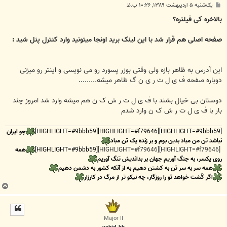
پ
یک‌شنبه ۵ اردیبهشت ۱۳۸۹, ۱۰:۲۶ ب.ظ
س
ت
بالاخره کی فیلتره؟
صفحه اصلی هم قرار شد با این لینک برید اونجا میتونید وارد کنترل پنل شید :
این آدرس به ظاهر بازه ولی وقتی بوزر پسورد رو می نویسی و اینتر رو میزنی
دوباره صفحه ف ی ل ت ر ی ن گ ظاهر میشه.........
دوستان بی خیال بشند با ف ی ل ت ر ش ک ن هم میشه وارد شد امروز چند
بار با ف ی ل ت ر ش ک ن وارد شدم
[HIGHLIGHT=#9bbb59][HIGHLIGHT=#f79646][HIGHLIGHT=#9bbb59]
چو ایران
نباشد تن من مباد بدین بوم و بر زنده یک تن مباد
[HIGHLIGHT=#f79646][HIGHLIGHT=#f79646]
[HIGHLIGHT=#9bbb59]
همه
روی یکسر، به جنگ آوریم جهان بر بداندیش تنگ آوریم
همه سر به سر تن به کشتن دهیم به از آنکه کشور به دشمن دهیم
اگر کُشت خواهد تو را روزگار، چه نیکو تر از مرگ در کارزار
ب
ا
ل
ا
Major II