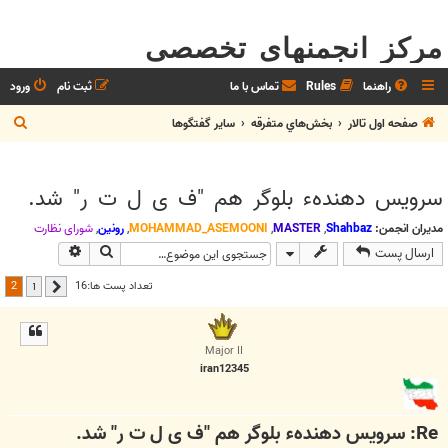
مرکز انجمنهای تخصصی
راهنما
Rules
تماس با ما
ثبت نام
ورود
ج
صفحه اول تالار
بخش‌‌هاي متفرقه
ساير گفتگوها
س
ت
سرویس دهندهء بلوگر هم "ف ی ل ت ر" شد.
ج
و
مدیران انجمن:
Shahbaz
,
MASTER
,
MOHAMMAD_ASEMOONI
,
رونین
,
شوراي نظارت
جستجو
جستجوی پیش
ارسال پست
2
تعداد پست ها:16
1
قبلی
Major II
iran12345
Re: سرویس دهندهء بلوگر هم "ف ی ل ت ر" شد.