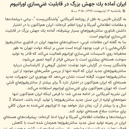
ايران آماده يك جهش بزرگ در قابليت غني‌سازي اورانيوم
پ
یک‌شنبه ۱۲ اردیبهشت ۱۳۸۹, ۳:۵۰ ب.ظ
س
ت
به گزارش فارس به نقل از روزنامه آمريكايي "واشنگتن‌پست "، برخي ديپلمات‌ها
و مقامات اطلاعاتي آمريكا و اروپا اعلام كرده‌اند: ايران هم‌اكنون با در اختيار
داشتن فناوري سانتريفيوژهاي بسيار پيشرفته، آماده يك جهش بزرگ در قابليت
غني‌سازي اورانيوم است.
بنا به گفته اين مقامات غربي، دستاوردهاي مشهود ايران در فناوري سانتريفيوژ
نگراني‌هايي را در غرب بوجود آورده است مبني بر اينكه دولت تهران به طور
مخفيانه روي تاسيسات غني‌سازي اورانيوم فعاليت مي‌كند كه قادر به توليد
سوخت هسته‌اي بيشتري است با سرعتي فراتر از آنچه تصور مي‌شود.
واشنگتن پست در گزارش خود نوشت: تحليل گروهي از كارشناسان درباره
سانتريفيوژهاي جديد ايران كه البته تنها از بررسي عكس‌هاي موجود از اين
سانتريفيوژها صورت گرفته است، نشان مي‌دهد كه بهره‌وري اين تجهيزات جديد
هسته‌اي كه ايران هم‌اكنون در اختيار دارد 5 برابر بيشتر از سانتريفيوژهاي قبلي
است كه تهران هم‌اكنون براي غني‌سازي اورانيوم استفاده مي‌كند.
اين نشريه آمريكايي در ادامه مدعي شد: با فرض اينكه ايران هم‌اكنون تنها
نمونه‌هاي اوليه از اين نسل جديد سانتريفيوژها را توليد كرده باشد، احتمالا 2
سال و يا بيشتر از آن، زمان نياز خواهد بود تا اورانيوم غني‌شده به ميزان كافي
براي ساخت سلاح هسته‌اي توليد كند.
ديپلمات‌ها و مقامات اطلاعاتي آمريكا و اروپا ادعا كرده‌اند: پيشرفت‌هاي هسته‌اي
ايران در زمينه توليد نسل جديد سانتريفيوژها همزمان شده است با كاهش
فعاليت‌ها در دو تاسيسات مشخص غني‌سازي اورانيوم اين كشور و همين امر نيز