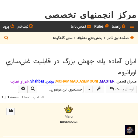
مرکز انجمنهای تخصصی
راهنما
Rules
تماس با ما
ثبت نام
ورود
ج
صفحه اول تالار
بخش‌‌هاي متفرقه
ساير گفتگوها
س
ت
ايران آماده يك جهش بزرگ در قابليت غني‌سازي
ج
اورانيوم
و
مدیران انجمن:
MASTER
,
MOHAMMAD_ASEMOONI
,
رونین
,
Shahbaz
,
شوراي نظارت
جستجو
جستجوی پیش
ارسال پست
تعداد پست ها:1 • صفحه
1
از
1
Major
misam5526