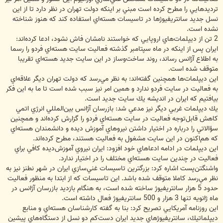
ترديدهايي را مطرح كرده است مبني بر اينكه دولت تهران در نظر دارد تا از اين
نسل جديد سانتريفيوژها در تاسيسات هسته‌اي استفاده كند كه هنوز شناخته
نشده است.
2 تن از ديپلمات‌هاي اروپايي كه خواستند نامشان فاش نشود، ادعا كرده‌اند:
ايران پس از اينكه در ماه سپتامبر گذشته فعاليت سايت هسته‌اي فردو را رسما
به اطلاع آژانس رساند، روند ساخت‌وساز در اين سايت جديد هسته‌اي تقريبا
متوقف شده است.
اين ديپلمات‌ها همچنين گفته‌اند: به نظر مي‌رسد كه دولت تهران ديگر علاقه‌اي
به فعاليت در سايت فردو ندارد و همين امر نيز سبب شده است تا ما به اين فكر
بيافتيم كه ايران در انديشه يك سايت جديد است.
يك ديپلمات غربي ديگر نيز مدعي شد: بازرسان آژانس بين‌المللي انرژي اتمي
كاهش قابل‌توجه فعاليت در سايت هسته‌اي فردو را گزارش كرده‌اند و همچنين
سؤالاتي را درباره در اختيار داشتن نيروهاي آموزش ديده و دانشمندان هسته‌اي
كه هم‌اكنون در اين سايت مشغول به فعاليت هستند، مطرح كرده‌اند.
اين ديپلمات در ادامه ادعاهاي خود افزود: ايران نيروي آموزش‌ديده كافي براي
فعاليت در چندين سايت هسته‌اي مختلف را در اختيار ندارد.
واشنگتن‌پست اشاره كرد: بزرگترين تاسيسات غني‌سازي ايران در شهر نطنز نيز به
نظر مي‌رسد كاملا متوقف شده باشد. اين تاسيسات كه از ابتدا به منظور فعاليت
حدود 5 هزار سانتريفيوژ ساخته شده است، به هنگام بازديد بازرسان آژانس در
ماه ژانويه تنها 3 هزار و 500 سانتريفيوژ فعال داشته است.
اين روزنامه آمريكايي تصريح كرد: بنا به گفته كارشناسان هسته‌اي و منابع
ديپلماتيك، سانتريفيوژهاي جديد ايران دست‌كم دو نسل از دستگاه‌هاي پيشين