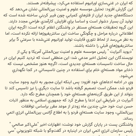
كه ايران در غني‌سازي اورانيوم استفاده مي‌كرد، پيشرفته‌تر هستند.
اين گزارش افزود: تحليل موسسه علوم و امنيت بين‌المللي نشان مي‌دهد كه
دستگاه‌هاي جديد ايران از فلزهاي كميابي چون فيبر كربني ساخته شده است كه
توليد آن بسيار دشوار است و اساسا براي افزايش كارآمدي طراحي مجدد دارند.
اين گروه تحقيقات هسته‌اي مستقر در واشنگتن اعلام كرده است: اگرچه ايران
اطلاعاتي درباره مراحل و چگونگي ساخت اين سانتريفيوژها ارائه نكرده است، اما
به نظر مي‌رسد از لحاظ تئوري قابليت توليد اورانيوم غني‌شده با سرعتي 5 برابر
سانتريفيوژهاي قبلي را داشته باشند.
"ديويد آلبرايت " رئيس موسسه علوم و امنيت بين‌المللي آمريكا و يكي از
نويسندگان اين تحليل اخير مدعي شد: اين منطقي است كه ترديد كنيم ايران در
حال ساخت تاسيسات هسته‌اي جديدي است، اگرچه هنوز مشخص نيست كه
ذخاير مواد هسته‌اي خام براي استفاده در چنين تاسيساتي در كجا نگهداري
مي‌شود.
وي در ادامه ادعاهاي خود افزود: پس اينكه ايران مجبور به تاييد وجود سايت
فردو شد، ممكن است تصميم گرفته باشد تا سايت ديگري را نيز تاسيس كند تا
بتواند از اين طريق گزينه‌هاي هسته‌اي خود را همچنان مطرح نگه دارد.
آلبرايت در شرايطي اين ادعا را مطرح كرد كه جمهوري اسلامي به منظور اثبات
حسن نيت خود حتي چندين ماه زودتر از موعد مقرر براساس توافقات
بين‌المللي، وجود سايت هسته‌اي فردو را به اطلاع آژانس بين‌المللي انرژي اتمي
رساند.
واشنگتن پست در پايان گزارش خود نوشت: اظهارات اخير "علي‌اكبر صالحي "
رئيس سازمان انرژي اتمي ايران در اينباره در گفت‌وگو با شبكه تلويزيوني "سي