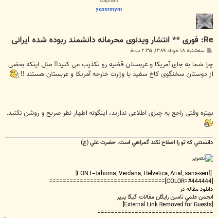
Captain
yasermym
Re: فوری ** انتشار ویدئوی محرمانه دانشمند ربوده شده ایرانی
پ
سه‌شنبه ۱۸ خرداد ۱۳۸۹, ۲:۳۵ ب.ظ
س
ت
چرا شما به جای آمریکا و عربستان قضیه رو تکذیب می کنید!! مثل اینکه بعضی
از دوستان سخنگوی کاخ سفید یا وزارت خارجه آمریکا و عربستان هستند !!
بهتره وقتی راجع به چیزی اطلاعی ندارید، اینگونه اظهار نظر صریح و روشن نکنید.
دانستني که تو را اصلاح نکند گمراهي است. حضرت علي (ع)
[FONT=tahoma, Verdana, Helvetica, Arial, sans-serif]
[COLOR=#444444]==================================
دانلود مقاله در
انجمن علمي تامين رايگان مقالات گيگا پيپر
[External Link Removed for Guests]
==================================