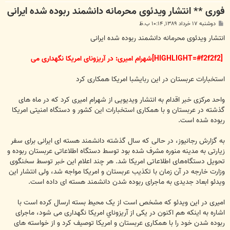
فوری ** انتشار ویدئوی محرمانه دانشمند ربوده شده ایرانی
پ
دوشنبه ۱۷ خرداد ۱۳۸۹, ۱۰:۱۴ ب.ظ
س
ت
انتشار ویدئوی محرمانه دانشمند ربوده شده ایرانی
[HIGHLIGHT=#f2f2f2]شهرام امیری: در آریزونای امریکا نگهداری می‎
استخبارات عربستان در این ربایش‎با امریکا همکاری کرد
واحد مرکزی خبر اقدام به انتشار ویدیویی از شهرام امیری کرد که در ماه های
گذشته در عربستان و با همکاری استخبارات این کشور و دستگاه امنیتی امریکا
ربوده شده است.
به گزارش رجانیوز، در حالی که سال گذشته دانشمند هسته ای ایرانی برای سفر
زیارتی به مدینه منوره مشرف شده بود توسط دستگاه اطلاعاتی عربستان ربوده و
تحویل دستگاه‌های اطلاعاتی امریکا شد. هر چند اعلام این خبر توسط سخنگوی
وزارت خارجه در آن زمان با تکذیب عربستان و امریکا مواجه شد، ولی انتشار این
ویدئو ابعاد جدیدی به ماجرای ربوده شدن دانشمند هسته ای داده است.
امیری در این ویدئو که مشخص است از یک محیط بسته ارسال کرده است با
اشاره به اینکه هم اکنون در یکی از آريزوناي امریکا نگهداری می شود، ماجرای
ربوده شدن خود را با همکاری عربستان و امریکا توصیف کرد و از خواسته های