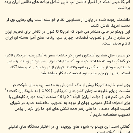
امریکا مبنی اعلام در اختیار داشتن لپ تاپی شامل برنامه های نظامی ایران پرده
برداشت.
دانشمند ربوده شده در پایان از مسئولین نظام خواسته است برای رهایی وی از
دست امریکا تلاش کنند.
این ویدئو در حالی منتشر می شود که امریکا تا کنون در تلاش برای تحریم ایران
در سازمان ملل و تصویب قطعنامه چهارم علیه برنامه صلح آمیز هسته ای ایران
ناکام مانده است.
در همین حال هیلاری کلینتون امروز در حاشیه سفر به کشورهای امریکای لاتین
در گفتگو با رسانه ها ادعا کرده بود که مقامات ایرانی همواره در زمینه‌ برنامه‌ی
هسته‌ای خود از پاسخگویی طفره رفته‌اند. تهران از در راه بودن تحریم‌ها آگاه
است، بنا بر این برای جلب توجه دست به کار خواهد شد.
وزیر امور خارجه آمریکا پیش از ترک کشورش به مقصد پرو و برای شرکت در
نشست وزرای خارجه سازمان کشورهای آمریکایی ( OAS ) به خبرنگاران گفت : "
فکر می کنم آنها ( دولت ایران) ظرف 24 یا 48 ساعت آینده دوباره کارهایی را
برای انحراف افکار عمومی جهان از توجه به تصویب قطعنامه جدید در شورای
امنیت انجام دهند ، اما علی رغم همه تلاش های آنها ما رای لازم را براص
تصویب قطعنامه داریم ".
گفتني است اين ويدئو به شيوه هاي پيچيده اي در اختيار دستگاه هاي امنيتي
ايران قرار گرفته است.