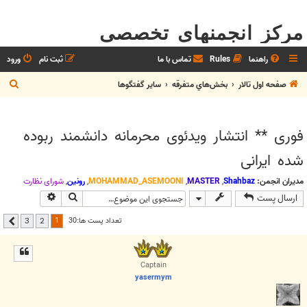
مرکز انجمنهای تخصصی
راهنما
Rules
تماس با ما
ثبت نام
ورود
ج
صفحه اول تالار
بخش‌‌هاي متفرقه
ساير گفتگوها
س
ت
فوری ** انتشار ویدئوی محرمانه دانشمند ربوده
ج
شده ایرانی
و
مدیران انجمن:
Shahbaz
,
MASTER
,
MOHAMMAD_ASEMOONI
,
رونین
,
شوراي نظارت
جستجو
جستجوی پیشر
ارسال پست
1
تعداد پست ها:30
3
2
بعدی
Captain
yasermym