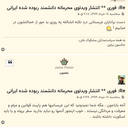
Re: فوری ** انتشار ویدئوی محرمانه دانشمند ربوده شده ایرانی
پ
سه‌شنبه ۱۸ خرداد ۱۳۸۹, ۲:۱۸ ق.ظ
س
ت
دست براداران عربستانی درد نکنه انشالله یه روزی بد جور از خجالتشون در
میاییم !
به همه سياستمداران مشکوک باش.
جکسون براون
ب
ا
ل
ا
Junior Poster
مغمون
Re: فوری ** انتشار ویدئوی محرمانه دانشمند ربوده شده ایرانی
پ
سه‌شنبه ۱۸ خرداد ۱۳۸۹, ۷:۳۸ ق.ظ
س
ت
آخه باباجون . مگه شما نمیدونید که این عربسانیها هم پایبند قوانین و مرام و
معرفت و مردانگی نیستند . خوب اینجور آدمها رو نباید بذارید سفر بروند و یا باید
اسکورت داشته باشند .
ب
ا