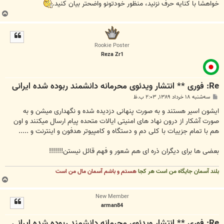
خواهشا با کنایه حرف نزنید، منظور خودتونو واضحتر بیان کنید.
ب
ا
ل
ا
Rookie Poster
Reza Zr1
Re: فوری ** انتشار ویدئوی محرمانه دانشمند ربوده شده ایرانی
پ
سه‌شنبه ۱۸ خرداد ۱۳۸۹, ۲:۰۳ ب.ظ
س
ت
ایشون اسیر هستند و به صورت پنهانی دزدیده شده و نگهداری میشن و به
صورت آشکار از درون نهاد های امنیتی ایالات متحده پیام ارسال میکنند و اون
هم با تمام جزییات با کلی دم و دستگاه و کامپیوتر هدفون و اینترنت و .....
بعضی ها برای دیگران ذره ای هم شعور و فهم قائل نیستن!!!!!!!
بلند آسمان جایگاه من است هر کجا
هستم و باشم آسمان مال من است
ب
ا
New Member
ل
arman84
ا
Re: فوری ** انتشار ویدئوی محرمانه دانشمند ربوده شده ایرانی