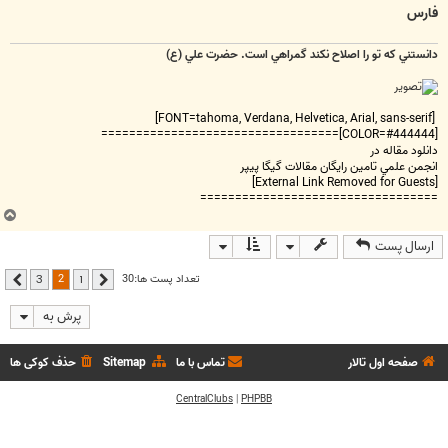
فارس
دانستني که تو را اصلاح نکند گمراهي است. حضرت علي (ع)
[FONT=tahoma, Verdana, Helvetica, Arial, sans-serif]
[COLOR=#444444]==================================
دانلود مقاله در
انجمن علمي تامين رايگان مقالات گيگا پيپر
[External Link Removed for Guests]
==================================
ب
ا
ارسال پست
ل
ا
2
تعداد پست ها:30
3
1
قبلی
بعدی
پرش به
صفحه اول تالار
تماس با ما
Sitemap
حذف کوکی ها
CentralClubs
|
PHPBB