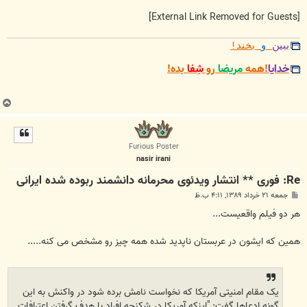
[External Link Removed for Guests]
ببین
و
بخند!
خدایا
!همه
مریضا
رو
شِفا
بده!
ب
ا
ل
ا
Furious Poster
nasir irani
Re: فوری ** انتشار ویدئوی محرمانه دانشمند ربوده شده ایرانی
پ
جمعه ۲۱ خرداد ۱۳۸۹, ۴:۱۱ ب.ظ
س
ت
هر دو فیلم واقعیست...
همین که ایشون در عربستان ناپدید شده همه چیز رو مشخص می کنه.....
یک مقام امنیتی آمریکا که نخواست نامش برده شود در واکنش به این
گونه ادعاها گفت: "اینکه آمریکا در شکنجه افراد با هدف گرفتن اعترافات