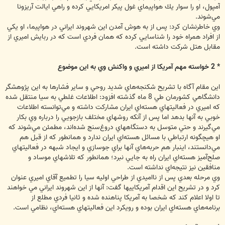
آمپول، او را سوار يك هواپيماي غول پيكر امريكايي كرده و راهي ايالت آريزونا
مي‌شوند.
وي خاطرنشان كرد: پس از به هوش آمدن اين شهروند ايراني در هواپيما، او يكي
از افراد همراه خود را شناسايي كرده كه همان فردي است كه در ربايش اميري از
مقابل هتل شركت داشته است.
* 2 خواسته مهم آمريكا از اميري و واكنش وي به اين موضوع
اين مقام آگاه با تشريح شكنجه‌هاي شديد روحي و ساير فشارها به اين پژوهشگر
دانشگاهي كشورمان طي 8 ماه گذشته افزود: اطلاعات غلطي به سيا منتقل شده
كه اميري در فعاليتهاي هسته‌اي ايران مشاركت داشته و مي‌توانسته اطلاعات
خوبي به آنها بدهد اما پس از آنكه روشهاي مختلف بازجويي را درباره وي بكار
مي‌گيرند و حتي متوسل به دستگاههاي دروغ‌سنج شده‌اند، مطمئن مي‌شوند كه
او هيچگونه ارتباطي با مسائل هسته‌اي ايران ندارد و همانطور كه از قبل هم
مي‌دانستند، اينبار هم حربه‌هاي آنها براي جوسازي و ايجاد شبهه در فعاليتهاي
صلح‌آميز هسته‌اي ايران راه به جايي نبرد؛ همانطور كه تلاشهاي موساد و
منافقين نيز نتيجه‌اي نداشته است.
وي مرحله بعدي پس از نااميدي از طراحي اوليه سيا را تطميع آقاي اميري عنوان
كرد و در تشريح اين اقدام آمريكاييها گفت: آنها از اين شهروند ايراني مي خواهند
تا اولا اعلام كند كه شخصا به آمريكا پناهنده شده و ثانيا فردي مطلع از
برنامه‌هاي هسته‌اي ايران بوده و رويكرد اين فعاليتهاي هسته‌اي، نظامي است.