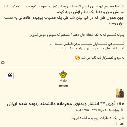
س
ت
از کجا معلوم تهیه این فیلم توسط نیروهای نفوذی خودی نبوده ولی نمیتونستند
نجاتش بدن و فقط یک فیلم ازش تهیه کردند
چون همون طور که در خبر بیان شد طی یک عملیات پیچیده اطلاعاتی به دست
ایران رسیده
پروانه نیستم که به یک شعله جان دهم / شمعم که سوزم و دودی نیاورم
گــــــــــــــــاهی تــــــــــــــاوان شیــــــــــر بودن قـــفس اســـت ...
امــــــــا شـــــغال هــــا در شـــــهــــر آزاد مـــــیگـــــــردنــــــــــد ... !
به زودی تعمیرکار لب تاپ می شم
ب
ا
ل
ا
Major
renger
Re: فوری ** انتشار ویدئوی محرمانه دانشمند ربوده شده ایرانی
پ
پنج‌شنبه ۲۰ خرداد ۱۳۸۹, ۱۲:۱۵ ق.ظ
س
ت
طی یک عملیات پیچیده اطلاعاتی...
آها!!!