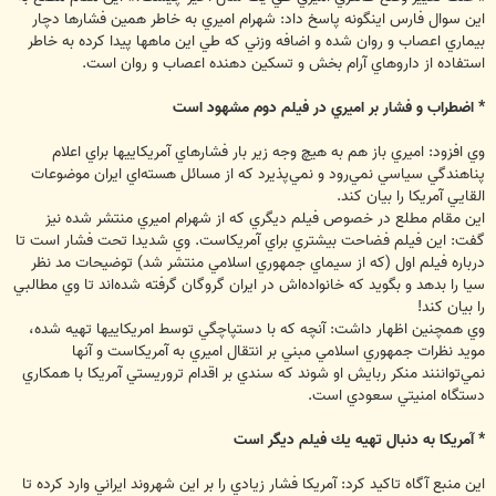
اين سوال فارس اينگونه پاسخ داد: شهرام اميري به خاطر همين فشارها دچار
بيماري اعصاب و روان شده و اضافه وزني كه طي اين ماهها پيدا كرده به خاطر
استفاده از داروهاي آرام بخش و تسكين دهنده اعصاب و روان است.
* اضطراب و فشار بر اميري در فيلم دوم مشهود است
وي افزود: اميري باز هم به هيچ وجه زير بار فشارهاي آمريكاييها براي اعلام
پناهندگي سياسي نمي‌رود و نمي‌پذيرد كه از مسائل هسته‌اي ايران موضوعات
القايي آمريكا را بيان كند.
اين مقام مطلع در خصوص فيلم ديگري كه از شهرام اميري منتشر شده نيز
گفت: اين فيلم فضاحت بيشتري براي آمريكاست. وي شديدا تحت فشار است تا
درباره فيلم اول (كه از سيماي جمهوري اسلامي منتشر شد) توضيحات مد نظر
سيا را بدهد و بگويد كه خانواده‌اش در ايران گروگان گرفته شده‌اند تا وي مطالبي
را بيان كند!
وي همچنين اظهار داشت: آنچه كه با دستپاچگي توسط امريكاييها تهيه شده،
مويد نظرات جمهوري اسلامي مبني بر انتقال اميري به آمريكاست و آنها
نمي‌تواننند منكر ربايش او شوند كه سندي بر اقدام تروريستي آمريكا با همكاري
دستگاه امنيتي سعودي است.
* آمريكا به دنبال تهيه يك فيلم ديگر است
اين منبع آگاه تاكيد كرد: آمريكا فشار زيادي را بر اين شهروند ايراني وارد كرده تا