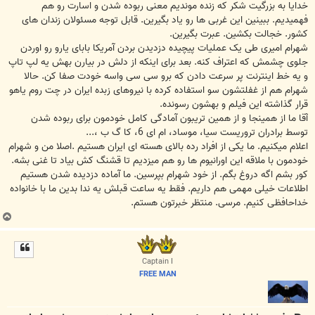
خدایا به بزرگیت شکر که زنده موندیم معنی ربوده شدن و اسارت رو هم
فهمیدیم. ببینین این غربی ها رو یاد بگیرین. قابل توجه مسئولان زندان های
کشور. خجالت بکشین. عبرت بگیرین.
شهرام امیری طی یک عملیات پیچیده دزدیدن بردن آمریکا بابای یارو رو اوردن
جلوی چشمش که اعتراف کنه. بعد برای اینکه از دلش در بیارن بهش یه لپ تاپ
و یه خط اینترنت پر سرعت دادن که برو سی سی واسه خودت صفا کن. حالا
شهرام هم از غفلتشون سو استفاده کرده با نیروهای زبده ایران در چت روم یاهو
قرار گذاشته این فیلم و بهشون رسونده.
آقا ما از همینجا و از همین تریبون آمادگی کامل خودمون برای ربوده شدن
توسط برادران تروریست سیا، موساد، ام ای 6، کا گ ب ،...
اعلام میکنیم. ما یکی از افراد رده بالای هسته ای ایران هستیم .اصلا من و شهرام
خودمون با ملاقه این اورانیوم ها رو هم میزدیم تا قشنگ کش بیاد تا غنی بشه.
کور بشم اگه دروغ بگم. از خود شهرام بپرسین. ما آماده دزدیده شدن هستیم
اطلاعات خیلی مهمی هم داریم. فقط یه ساعت قبلش یه ندا بدین ما با خانواده
خداحافظی کنیم. مرسی. منتظر خبرتون هستم.
ب
ا
ل
ا
Captain I
FREE MAN