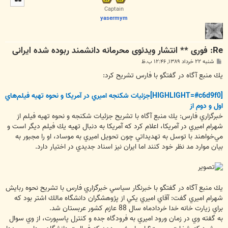
ا
Captain
yasermym
Re: فوری ** انتشار ویدئوی محرمانه دانشمند ربوده شده ایرانی
پ
شنبه ۲۲ خرداد ۱۳۸۹, ۱۲:۴۶ ب.ظ
س
ت
يك منبع آگاه در گفتگو با فارس تشريح كرد:
[HIGHLIGHT=#c6d9f0]جزئيات شكنجه اميري در آمريكا و نحوه تهيه فيلم‌هاي
اول و دوم از
خبرگزاري فارس: يك منبع آگاه با تشريح جزئيات شكنجه و نحوه تهيه فيلم از
شهرام اميري در آمريكا، اعلام كرد كه آمريكا به دنبال تهيه يك فيلم ديگر است و
مي‌خواهند با توسل به تهديداتي چون تحويل اميري به موساد، او را مجبور به
بيان موارد مد نظر خود كنند اما ايران نيز اسناد جديدي در اختيار دارد.
يك منبع آگاه در گفتگو با خبرنگار سياسي خبرگزاري فارس با تشريح نحوه ربايش
شهرام اميري گفت: آقاي اميري يكي از پژوهشگران دانشگاه مالك اشتر بود كه
براي زيارت خانه خدا خردادماه سال 88 عازم كشور عربستان شد.
به گفته وي در زمان ورود اميري به فرودگاه جده و كنترل پاسپورت، از وي سوال