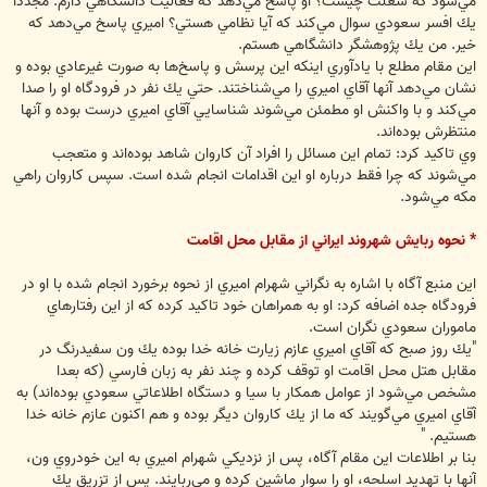
مي‌شود كه شغلت چيست؟ او پاسخ مي‌دهد كه فعاليت دانشگاهي دارم. مجددا
يك افسر سعودي سوال مي‌كند كه آيا نظامي هستي؟ اميري پاسخ مي‌دهد كه
خير. من يك پژوهشگر دانشگاهي هستم.
اين مقام مطلع با يادآوري اينكه اين پرسش و پاسخ‌ها به صورت غيرعادي بوده و
نشان مي‌دهد آنها آقاي اميري را مي‌شناختند. حتي يك نفر در فرودگاه او را صدا
مي‌كند و با واكنش او مطمئن مي‌شوند شناسايي آقاي اميري درست بوده و آنها
منتظرش بوده‌اند.
وي تاكيد كرد: تمام اين مسائل را افراد آن كاروان شاهد بوده‌اند و متعجب
مي‌شوند كه چرا فقط درباره او اين اقدامات انجام شده است. سپس كاروان راهي
مكه مي‌شود.
* نحوه ربايش شهروند ايراني از مقابل محل اقامت
اين منبع آگاه با اشاره به نگراني شهرام اميري از نحوه برخورد انجام شده با او در
فرودگاه جده اضافه كرد: او به همراهان خود تاكيد كرده كه از اين رفتارهاي
ماموران سعودي نگران است.
"يك روز صبح كه آقاي اميري عازم زيارت خانه خدا بوده يك ون سفيدرنگ در
مقابل هتل محل اقامت او توقف كرده و چند نفر به زبان فارسي (كه بعدا
مشخص مي‌شود از عوامل همكار با سيا و دستگاه اطلاعاتي سعودي بوده‌اند) به
آقاي اميري مي‌گويند كه ما از يك كاروان ديگر بوده و هم اكنون عازم خانه خدا
هستيم. "
بنا بر اطلاعات اين مقام آگاه، پس از نزديكي شهرام اميري به اين خودروي ون،
آنها با تهديد اسلحه، او را سوار ماشين كرده و مي‌ربايند. پس از تزريق يك