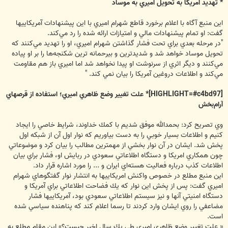
* تهديد آمريكا به تحويل اميري به موساد
اين منبع آگاه با اعلام برخورد قاطع شهرام اميري با اين پيشنهادات آمريكاييها
گفت: او تمام پيشنهادات مالي و امتيازات ارائه شده را رد مي‌كند.
"در مرحله بعدي براي تحت فشار گذاشتن شهرام اميري، او را تهديد مي‌كنند كه
تحويل موساد خواهد شد و شديدترين و بيرحمانه ترين شكنجه‌ها را بر او پياده
مي‌كنند و ديگر اثري از سرنوشت او پيدا نخواهد شد اما اميري باز هم مقاومت
مي‌كند و اطلاعات دروغين آمريكا را بيان نمي كند. "
[HIGHLIGHT=#c4bd97]* علت تغيير وضع ظاهري اميري؛ استفاده از قرصهاي
آرام‌بخش
وي تصريح كرد: بحمدالله موفق شديم با كمك خداوند، شرايط خاصي را ايجاد
كنيم و اطلاعات بسيار خوبي را به دست بياوريم كه نوار اول آن از شبكه اول
پخش شد. ايشان در آن نوار بخشي از مهمترين مطالب را بيان كرد و موضوعاتي
چون همكاري امريكا و دستگاه اطلاعاتي سعودي در ربايش او، فشار براي بيان
اطلاعات كذب درباره فعاليت هسته‌اي ايران و ... را مورد اشاره قرار داد.
اين منبع مطلع در خصوص واكنش امريكاييها به انتشار نوار گفتگوهاي شهرام
اميري گفت: پس از پخش اين نوار كه يك فضاحت اطلاعاتي براي آمريكا و
دستگاه امنيتي آنها و نيز سيستم اطلاعاتي سعودي بود، آمريكاييها فشار
مضاعفي را روي ايشان وارد كردند تا رسما اعلام كند كه پناهنده سياسي شده‌
است.
« علت تغيير وضع ظاهري اميري طي يك سال اخير چيست؟» اين مقام مطلع به