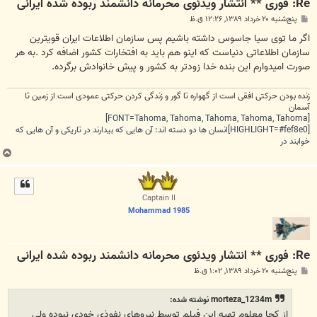
Re: فوری ** انتشار ویدئوی محرمانه دانشمند ربوده شده ایرانی
پ
پنج‌شنبه ۲۰ خرداد ۱۳۸۹, ۱۲:۲۶ ق.ظ
س
ت
اگر ما توی سیا جاسوس داشته باشیم پس سازمان اطلاعات ایران قویترین
سازمان اطلاعاتی دنیاست که اینو هم باید به افتخارات کشور اضافه کرد .به هر
صورت امیدوارم این بنده خدا زودتر به کشور و پیش خانوادش برگرده.
زنده بودن حرکتی افقی است از گهواره تا گور و زندگی کردن حرکتی عمودی است از زمین تا
آسمان
[FONT=Tahoma, Tahoma, Tahoma, Tahoma, Tahoma]
[HIGHLIGHT=#fef8e0]انسان ها دو دسته اند: آن هایی که بیدارند در تاریکی و آن هایی که
خوابند در
ب
ا
ل
ا
Captain II
Mohammad 1985
Re: فوری ** انتشار ویدئوی محرمانه دانشمند ربوده شده ایرانی
پ
پنج‌شنبه ۲۰ خرداد ۱۳۸۹, ۱:۰۲ ق.ظ
س
ت
morteza_1234m نوشته شده:
از کجا معلوم تهیه این فیلم توسط نیروهای نفوذی خودی نبوده ولی