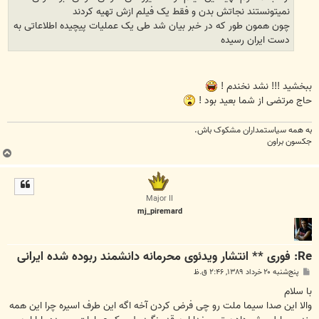
نمیتونستند نجاتش بدن و فقط یک فیلم ازش تهیه کردند
چون همون طور که در خبر بیان شد طی یک عملیات پیچیده اطلاعاتی به
دست ایران رسیده
ببخشید !!! نشد نخندم !
حاج مرتضی از شما بعید بود !
به همه سياستمداران مشکوک باش.
جکسون براون
ب
ا
ل
ا
Major II
mj_piremard
Re: فوری ** انتشار ویدئوی محرمانه دانشمند ربوده شده ایرانی
پ
پنج‌شنبه ۲۰ خرداد ۱۳۸۹, ۲:۴۶ ق.ظ
س
ت
با سلام
والا این صدا سیما ملت رو چی فرض کردن آخه اگه این طرف اسیره چرا این همه