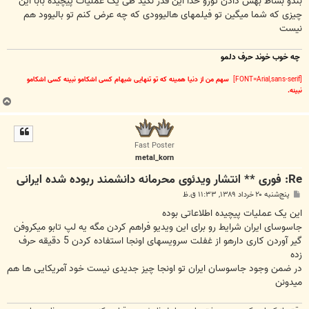
بندو بساط بهش دادن تورو خدا این قدر نگید طی یک عملیات پیچیده بابا این
چیزی که شما میگین تو فیلمهای هالیوودی که چه عرض کنم تو بالیوود هم
نیست
چه خوب خوند حرف دلمو
[FONT=Arial,sans-serif]
سهم من از دنیا همینه که تو تنهایی شبهام کسی اشکامو نبینه کسی اشکامو
نبینه.
ب
ا
ل
ا
Fast Poster
metal_korn
Re: فوری ** انتشار ویدئوی محرمانه دانشمند ربوده شده ایرانی
پ
پنج‌شنبه ۲۰ خرداد ۱۳۸۹, ۱۱:۳۳ ق.ظ
س
ت
این یک عملیات پیچیده اطلاعاتی بوده
جاسوسای ایران شرایط رو برای این ویدیو فراهم کردن مگه یه لپ تابو میکروفن
گیر آوردن کاری دارهو از غفلت سرویسهای اونجا استفاده کردن 5 دقیقه حرف
زده
در ضمن وجود جاسوسان ایران تو اونجا چیز جدیدی نیست خود آمریکایی ها هم
میدونن