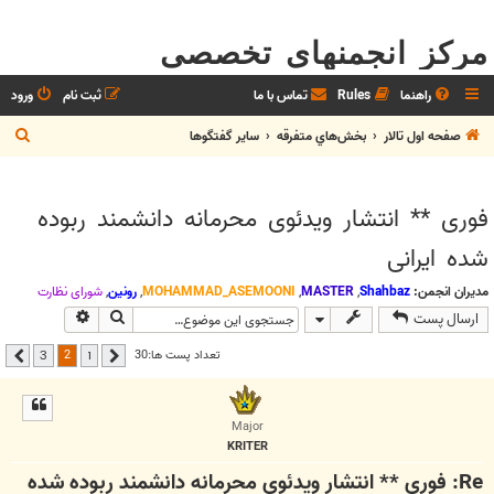
مرکز انجمنهای تخصصی
راهنما
Rules
تماس با ما
ثبت نام
ورود
ج
صفحه اول تالار
بخش‌‌هاي متفرقه
ساير گفتگوها
س
ت
فوری ** انتشار ویدئوی محرمانه دانشمند ربوده
ج
شده ایرانی
و
مدیران انجمن:
Shahbaz
,
MASTER
,
MOHAMMAD_ASEMOONI
,
رونین
,
شوراي نظارت
جستجو
جستجوی پیشر
ارسال پست
2
تعداد پست ها:30
3
1
قبلی
بعدی
Major
KRITER
Re: فوری ** انتشار ویدئوی محرمانه دانشمند ربوده شده