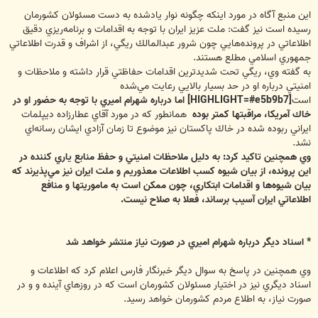
اين منبع آگاه در مورد اينكه چگونه نوار يادشده به دست مسئولان كشورمان
رسيده است نيز گفت: ملت عزيز ايران با توجه به اقدامات و برنامه‌ريزي دقيق
اطلاعاتي در پرونده‌هايي چون شرور عبدالمالك ريگي، از اشراف و قدرت اطلاعاتي
جمهوري اسلامي مطلع هستند.
به گفته وي، ريگي تحت شديدترين اقدامات حفاظتي قرار داشته و ملاحظات و
امنيتي درباره او در حد بسيار بالايي رعايت مي‌شده
است
[HIGHLIGHT=#e5b9b7] اما درباره شهرام اميري با توجه به حضور او در
خاك آمريكا، مراقبتها كمتر بوده
همانطور كه در مورد آقاي عطارزاده ديپلمات
ايراني ربوده شده در خاك پاكستان نيز موضوع تا زمان آزادي ايشان رسانه‌اي
نشد.
وي همچنين تاكيد كرد: به دليل ملاحظات امنيتي و حفظ منابع ياري كننده در
اين پرونده، از بيان شيوه كسب اطلاعات معذوريم و ملت ايران نيز مي‌پذيرند كه
بيان شيوه‌ها و اقدامات ابتكاري، چون ممكن است به ماموريتها و منافع
اطلاعاتي ايران آسيب برساند، فعلا به صلاح نيست.
* اسناد ديگر درباره شهرام اميري در صورت نياز منتشر خواهد شد
وي همچنين در پاسخ به سوال ديگر خبرنگار فارس اعلام كرد كه اطلاعات و
اسناد ديگري نيز در اختيار مسئولان كشورمان است كه در روزهاي آينده و و در
صورت نياز، به اطلاع مردم كشورمان خواهد رسيد.