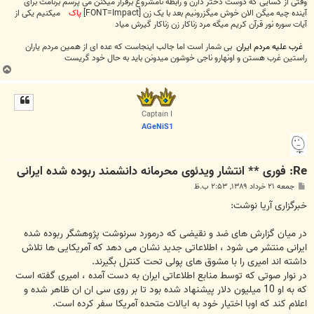
وقتی از کسایی که دوست دختر دارن و رابطه نامشروع برقرار میکنن می پرسم برنامت برای
آینده چیه میگن الان خوش میگزرونیم بعد با یک زن [FONT=Impact]
پاک
میکنیم یکی از
آیات سوره نور قرآن کریم میگه مرد زناکار زن زناکار گیرش میاد
غرب علیه مردم ایران
بی شمار است اما جالب اینجاست که عده ای از همین مردم یاران
راستین غرب هستن و اونهارو ناجی خوشون میدونن باید به حال خود گریست
ب
ا
ل
ا
Captain I
AGeNiS1
Re: فوری ** انتشار ویدئوی محرمانه دانشمند ربوده شده ایرانی
پ
جمعه ۲۱ خرداد ۱۳۸۹, ۲:۵۳ ب.ظ
س
ت
خبرگزاری آریا نوشت:
در میان گزارش های ضد و نقیضی که درمورد سرنوشت پژوهشگر ربوده شده
ایرانی منتشر می شود ، اطلاعاتی جدید نشان می دهد که آمریکایی ها تلاش
داشته اند امیری را با مشوق های پولی تحت کنترل بگیرند.
در نوار صوتی که توسط منابع اطلاعاتی ایران به دست آمده ، امیری گفته است
که به او 10 میلیون دلار پیشنهاد شده بود تا بر روی سی ان ان ظاهر شده و
اعلام کند که اوبا اختیار خود به ایالات متحده آمریکا سفر کرده است.