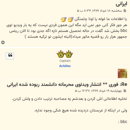
ایرانی
پ
سه‌شنبه ۱۸ خرداد ۱۳۸۹, ۸:۳۴ ب.ظ
س
ت
یا اطلاعات ما غوله یا اونا چلمنگن
هر جور فکر کنی جور نمی اید مگه این همون فردی نیست که یه بار ویدیو توی
bbc بخش شد گفت در حاله تحصیل هستم تازه اگه جدی بود تا الان ریئس
جمهور هزار بار رو قضیه مانور میداد(البته ایشون تو ترکیه هستند )
ب
ا
ل
ا
Captain
Achilles
Re: فوری ** انتشار ویدئوی محرمانه دانشمند ربوده شده ایرانی
پ
چهارشنبه ۱۹ خرداد ۱۳۸۹, ۱۲:۳۷ ب.ظ
س
ت
تخلیه اطلاعاتی اش کردن و بعدشم یه مصاحبه ترتیب دادن و ولش کردن.
ولی در اینکه از عربستان دزدیده شده هیچ شکی وجود نداره.
bbc :