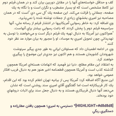
كف و حداقل خواسته‌هاي آنها را در مقابل دوربين بيان كند و در همان فيلم دوم
نيز كاملا مشخص است كه او بسيار مضطرب و نگران است و با نگاه به يك
صفحه، جملاتي را قرائت مي‌كند. اين صفحه يك "ال سي دي "است كه در همان
مصاحبه نيز اميري بخشهاي زيادي از جملات نوشته شده را نمي‌پذيرد.
وي اضافه كرد: به خاطر رسوايي آمريكاييها در انتشار فيلم از رسانه ملي، آنها
سراسيمه فيلم دوم را پخش كردند كه باعث رسوايي بيشتر براي آنهاست.
"هم‌اكنون نيز آمريكا به دنبال تهيه يك فيلم ديگر است و مي‌خواهند با توسل به
تهديداتي چون تحويل اميري به موساد، او را مجبور به بيان موارد مد نظر خود
كنند "
وي در ادامه اطمينان داد كه مسئولان ايراني به طور جدي پيگير سرنوشت
شهروندان كشورمان هستند و هم اكنون نيز جدي‌تر اين موضوع را پيگيري
خواهند كرد.
به اعتقاد اين مقام مطلع، دنيا نيز فهميد كه اتهامات هسته‌اي امريكا همچون
گذشته كذب است و آمريكا همچون قطعنامه اخير هنوز هم به دنبال فريب افكار
عمومي خواهد بود.
اين منبع آگاه اضافه كرد: آمريكا پس از بيانيه تهران اعلام كرده بود كه اين اقدام،
يك كار فريبكارانه است اما گفتگوي آقاي اميري سند روشني است كه نشان
مي‌دهد آنها دنبال فريبكاري هستند و به دنبال جعل سند براي اثبات دروغهاي
خود بوده‌اند.
[HIGHLIGHT=#d8d8d8]* دسترسي به اميري؛ همچون يافتن عطارزاده و
دستگيري ريگي