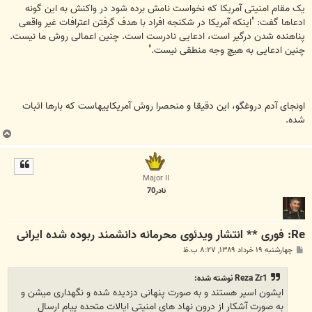
یک مقام امنیتی آمریکا که نخواست نامش برده شود در واکنش به این گونه
ادعاها گفت: "اینکه آمریکا در شکنجه افراد با هدف گرفتن اعترافات غیر واقعی
پناهنده شدن درگیر است، ادعایی نادرست است. چنین اعمالی روش ما نیست.
چنین ادعایی به هیچ وجه منطقی نیست."
اونجای آدم دروغگو، این دقیقا و منحصرا روش آمریکاییهاست که بارها اثبات
شده.
ب
ا
ل
ا
Major II
نادر70
Re: فوری ** انتشار ویدئوی محرمانه دانشمند ربوده شده ایرانی
پ
چهارشنبه ۱۹ خرداد ۱۳۸۹, ۸:۲۷ ب.ظ
س
ت
Reza Zr1 نوشته شده:
ایشون اسیر هستند و به صورت پنهانی دزدیده شده و نگهداری میشن و
به صورت آشکار از درون نهاد های امنیتی ایالات متحده پیام ارسال