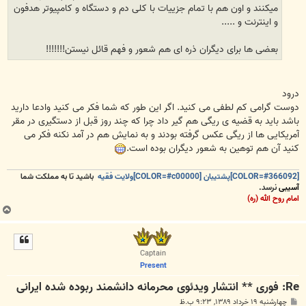
میکنند و اون هم با تمام جزییات با کلی دم و دستگاه و کامپیوتر هدفون
و اینترنت و .....
بعضی ها برای دیگران ذره ای هم شعور و فهم قائل نیستن!!!!!!!
درود
دوست گرامی کم لطفی می کنید. اگر این طور که شما فکر می کنید وادعا دارید
باشد باید به قضیه ی ریگی هم گیر داد چرا که چند روز قبل از دستگیری در مقر
آمریکایی ها از ریگی عکس گرفته بودند و به نمایش هم در آمد نکنه فکر می
کنید آن هم توهین به شعور دیگران بوده است.
[COLOR=#366092]پشتیبان [COLOR=#c00000]ولایت فقیه
باشید تا به مملکت شما
آسیبی
نرسد.
امام روح الله (ره)
ب
ا
ل
ا
Captain
Present
Re: فوری ** انتشار ویدئوی محرمانه دانشمند ربوده شده ایرانی
پ
چهارشنبه ۱۹ خرداد ۱۳۸۹, ۹:۲۳ ب.ظ