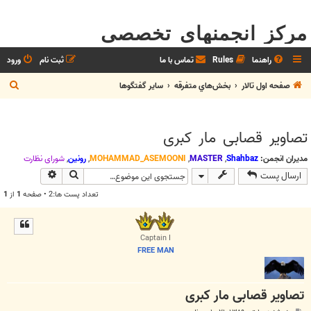
مرکز انجمنهای تخصصی
راهنما
Rules
تماس با ما
ثبت نام
ورود
ج
صفحه اول تالار
بخش‌‌هاي متفرقه
ساير گفتگوها
س
ت
تصاویر قصابی مار کبری
ج
و
مدیران انجمن:
Shahbaz
,
MASTER
,
MOHAMMAD_ASEMOONI
,
رونین
,
شوراي نظارت
جستجو
جستجوی پیش
ارسال پست
تعداد پست ها:2 • صفحه
1
از
1
Captain I
FREE MAN
تصاویر قصابی مار کبری