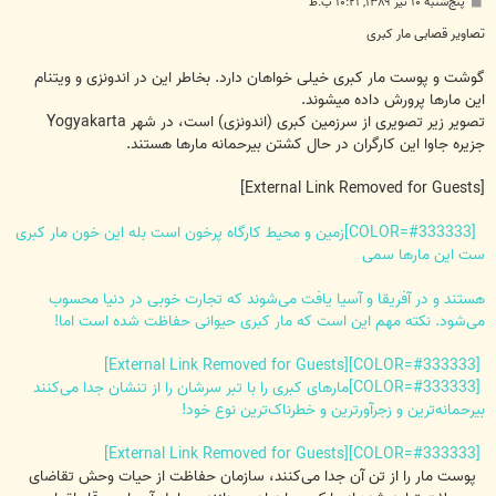
پ
پنج‌شنبه ۱۰ تیر ۱۳۸۹, ۱۰:۲۱ ب.ظ
س
ت
تصاویر قصابی مار کبری
گوشت و پوست مار کبری خیلی خواهان دارد. بخاطر این در اندونزی و ویتنام
این مارها پرورش داده میشوند.
تصویر زیر تصویری از سرزمین کبری (اندونزی) است، در شهر Yogyakarta
جزیره جاوا این کارگران در حال کشتن بیرحمانه مارها هستند.
[External Link Removed for Guests]
[COLOR=#333333]زمین و محیط کارگاه پرخون است بله این خون مار کبری
ست این مارها سمی
هستند و در آفریقا و آسیا یافت می‌شوند که تجارت خوبی در دنیا محسوب
می‌شود. نکته مهم این است که مار کبری حیوانی حفاظت شده است اما!
[External Link Removed for Guests]
[COLOR=#333333]
[COLOR=#333333]مارهای کبری را با تبر سرشان را از تنشان جدا می‌کنند
بیرحمانه‌ترین و زجرآورترین و خطرناک‌ترین نوع خود!
[External Link Removed for Guests]
[COLOR=#333333]
پوست مار را از تن آن جدا می‌کنند، سازمان حفاظت از حیات وحش تقاضای