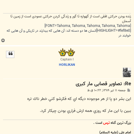
زنده بودن حرکتی افقی است از گهواره تا گور و زندگی کردن حرکتی عمودی است از زمین تا
آسمان
[FONT=Tahoma, Tahoma, Tahoma, Tahoma, Tahoma]
[HIGHLIGHT=#fef8e0]انسان ها دو دسته اند: آن هایی که بیدارند در تاریکی و آن هایی که
خوابند در
ب
ا
ل
ا
Captain I
HORLIKAN
Re: تصاویر قصابی مار کبری
پ
جمعه ۱۱ تیر ۱۳۸۹, ۱۰:۲۲ ق.ظ
س
ت
اين بشر دو پا از هر موجوده ديگه اي كه فكرشو كني خطر ناك تره
ببين با اين مار كه روزي همه ازش فراري بودن چيكار كرد.
بزرگ ترين گناه
ترس
است .
امام علي (عليه السلام)