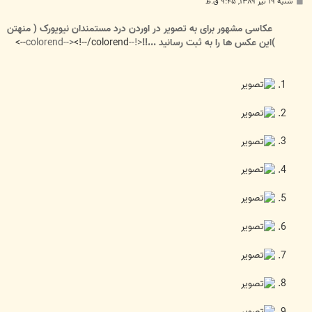
پ
شنبه ۱۹ تیر ۱۳۸۹, ۹:۴۵ ق.ظ
س
ت
عکاسی مشهور برای به تصویر در اوردن درد مستمندان نیویورک ( منهتن
)این عکس ها را به ثبت رسانید ...!!
<!--colorend-->
<!--/colorend-->