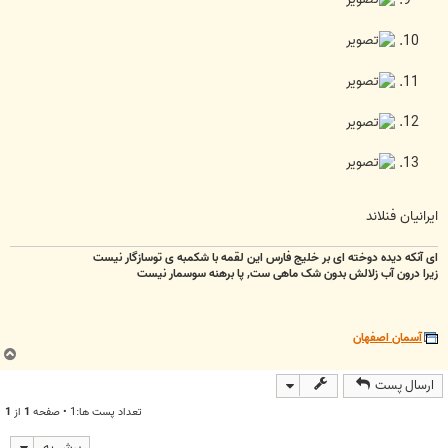
ایرانیان فنلاند
ای آنکه دیده دوخته ای بر خلیج فارس این لقمه با شکمبه ی توسازگار نیست
زیرا درون آب زلالش بدون شک ماهی ست, پا برهنه سوسمار نیست
آسمان اصفهان
ب
ا
ارسال پست
ل
ا
تعداد پست ها:1 • صفحه
1
از
1
پرش به