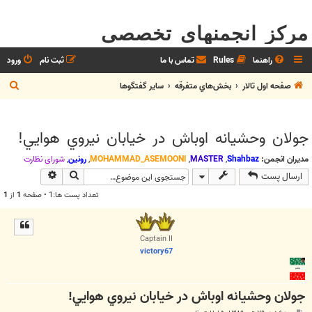
مرکز انجمنهای تخصصی
راهنما
Rules
تماس با ما
ثبت نام
ورود
ج
صفحه اول تالار
بخش‌‌هاي متفرقه
ساير گفتگوها
س
ت
جولان وحشيانه اوباش در خيابان نيروي هوايي!
ج
و
مدیران انجمن:
Shahbaz
,
MASTER
,
MOHAMMAD_ASEMOONI
,
رونین
,
شوراي نظارت
جستجو
جستجوی پیش
ارسال پست
تعداد پست ها:1 • صفحه
1
از
1
Captain II
victory67
جولان وحشيانه اوباش در خيابان نيروي هوايي!