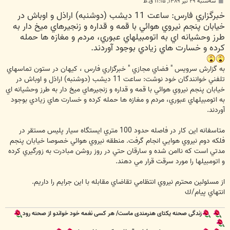
پ
سه‌شنبه ۲۹ تیر ۱۳۸۹, ۱۱:۱۵ ق.ظ
س
خبرگزاري فارس: ساعت 11 ديشب (دوشنبه) اراذل و اوباش در
ت
خيابان پنجم نيروي هوائي با قمه و قداره و زنجيرهاي ميخ دار به
طرز وحشيانه اي به اتومبيلهاي عبوري، مردم و مغازه ها حمله
كرده و خسارت هاي زيادي بوجود آوردند.
به گزارش سرويس " فضاي مجازي " خبرگزاري فارس ،‌ كيهان در ستون تماسهاي
تلفني خوانندگان خود نوشت: ساعت 11 ديشب (دوشنبه) اراذل و اوباش در
خيابان پنجم نيروي هوائي با قمه و قداره و زنجيرهاي ميخ دار به طرز وحشيانه اي
به اتومبيلهاي عبوري، مردم و مغازه ها حمله كرده و خسارت هاي زيادي بوجود
آوردند.
متاسفانه اين كار در فاصله حدود 100 متري ايستگاه سيار پليس مستقر در
فلكه دوم نيروي هوايي انجام گرفت. منطقه نيروي هوائي خصوصا خيابان پنجم
مدتي است كه ناامن شده و سارقان حتي در روز روشن مبادرت به زورگيري كرده
و اتومبيلها را مورد سرقت قرار مي دهند.
از مسئولين محترم نيروي انتظامي تقاضاي مقابله با اين جرايم را داريم.
انتهاي پيام/ك
زندگی صحنه یکتای هنرمندی ماست/ هر کسی نغمه خود خواندو از صحنه رود