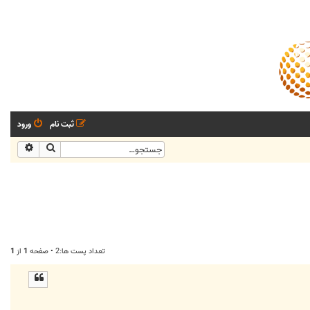
ثبت نام
ورود
جستجو
جستجو
تعداد پست ها:2 • صفحه
1
از
1