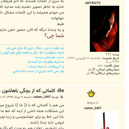
ت
یه سری از کلمات هستند که آدم هرچقدر 
ANTIDOTE
شاید به خاطر تصویر ذهنیه بلند مدتیه که
من خودم همیشه با این کلمات مشکل دا
خوانواده
ظبط
و یه چندتا دیگه که الان حضور ذهن ندارم
شما چی؟
تو حرفت را بزن …چکار داري که باران نمي بارد
اينجا سالهاست که ديگر به قصه هاي هم گوش ن
پست:
111
دست خودشان نيست
تاریخ عضویت:
یک‌شنبه ۱۸ فروردین ۱۳۸۷,
به شرط چاقو به دنيا آمده اند
۹:۲۳ ب.ظ
محل اقامت:
خانه
و تا پيراهنت را سياه نبينند…
سپاس‌های ارسالی:
22 بار
باور نمي کنند چيزي از دست داده باشي
سپاس‌های دریافتی:
98 بار
Re: کلماتی که از بچگی باهاشون مشکل داشتیم!!!؟؟
پ
توسط
salam_2407
»
شنبه ۹ مرداد ۱۳۸۹, ۱۰:۰۲ ق.ظ
س
Major II
ت
من هم با کلماتی که با (( خا )) شروع م
salam_2407
این مشکلات همه ناشی از اینه که خط ما ب
بابا این خط رو برای خوشنویسی و زیبا نو
لزومی داره چنتا باشند .
برای تشخیص لغات هم یه مدت که بگذره ه