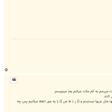
ب
ا
ل
ا
مات میرسم یه کم مکث میکنم بعد مینویسم
 کنند
یها مثل عربها نیستسم و (( ز ذ ظ ض )) را یه جور تلفظ میکنیم پس چه