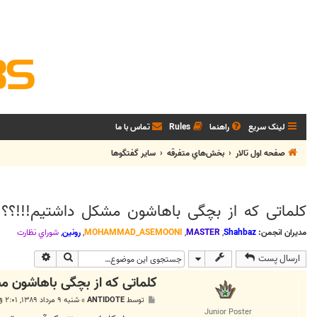
لینک سریع
راهنما
Rules
تماس با ما
صفحه اول تالار
بخش‌‌هاي متفرقه
ساير گفتگوها
کلماتی که از بچگی باهاشون مشکل داشتیم!!!؟؟
مدیران انجمن:
Shahbaz
,
MASTER
,
MOHAMMAD_ASEMOONI
,
رونین
,
شوراي نظارت
جستجو
جستجوی پی
ارسال پست
کلماتی که از بچگی باهاشون م
پ
توسط
ANTIDOTE
»
شنبه ۹ مرداد ۱۳۸۹, ۲:۰۱ ق.ظ
س
Junior Poster