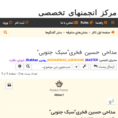
مرکز انجمنهای تخصصی
راهنما
Rules
تماس با ما
ثبت نام
ورود
ج
صفحه اول تالار
بخش‌‌هاي متفرقه
ساير گفتگوها
س
ت
مداحی حسین فخری"سبک جنوبی"
ج
و
مدیران انجمن:
MASTER
,
MOHAMMAD_ASEMOONI
,
رونین
,
Shahbaz
,
شوراي نظارت
جستجو
جستجوی پیش
ارسال پست
تعداد پست ها:2 • صفحه
1
از
1
Rookie Poster
Abbas1
مداحی حسین فخری"سبک جنوبی"