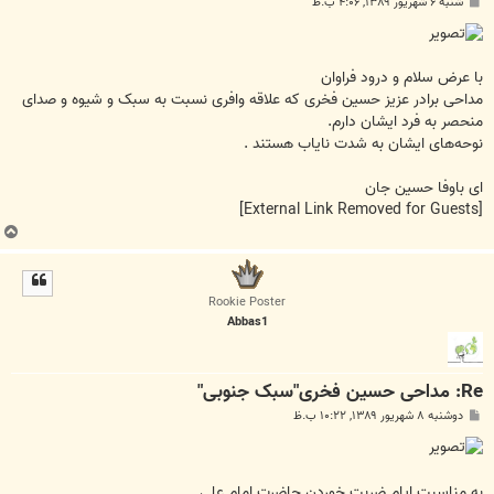
پ
شنبه ۶ شهریور ۱۳۸۹, ۴:۰۶ ب.ظ
س
ت
با عرض سلام و درود فراوان
مداحی برادر عزیز حسین فخری که علاقه وافری نسبت به سبک و شیوه و صدای
منحصر به فرد ایشان دارم.
نوحه‌های ایشان به شدت نایاب هستند .
ای باوفا حسین جان
[External Link Removed for Guests]
ب
ا
ل
ا
Rookie Poster
Abbas1
Re: مداحی حسین فخری"سبک جنوبی"
پ
دوشنبه ۸ شهریور ۱۳۸۹, ۱۰:۲۲ ب.ظ
س
ت
به مناسبت ایام ضربت خوردن حاضرت امام علی‌