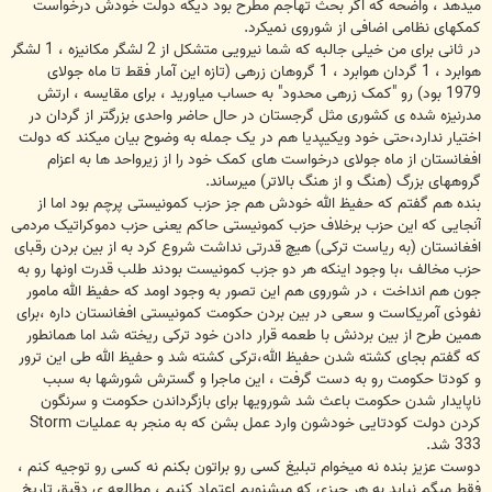
میدهد ، واضحه که اگر بحث تهاجم مطرح بود دیگه دولت خودش درخواست
کمکهای نظامی اضافی از شوروی نمیکرد.
در ثانی برای من خیلی جالبه که شما نیرویی متشکل از 2 لشگر مکانیزه ، 1 لشگر
هوابرد ، 1 گردان هوابرد ، 1 گروهان زرهی (تازه این آمار فقط تا ماه جولای
1979 بود) رو "کمک زرهی محدود" به حساب میاورید ، برای مقایسه ، ارتش
مدرنیزه شده ی کشوری مثل گرجستان در حال حاضر واحدی بزرگتر از گردان در
اختیار ندارد،حتی خود ویکیپدیا هم در یک جمله به وضوح بیان میکند که دولت
افغانستان از ماه جولای درخواست های کمک خود را از زیرواحد ها به اعزام
گروههای بزرگ (هنگ و از هنگ بالاتر) میرساند.
بنده هم گفتم که حفیظ الله خودش هم جز حزب کمونیستی پرچم بود اما از
آنجایی که این حزب برخلاف حزب کمونیستی حاکم یعنی حزب دموکراتیک مردمی
افغانستان (به ریاست ترکی) هیچ قدرتی نداشت شروع کرد به از بین بردن رقبای
حزب مخالف ،با وجود اینکه هر دو جزب کمونیست بودند طلب قدرت اونها رو به
جون هم انداخت ، در شوروی هم این تصور به وجود اومد که حفیظ الله مامور
نفوذی آمریکاست و سعی در بین بردن حکومت کمونیستی افغانستان داره ،برای
همین طرح از بین بردنش با طعمه قرار دادن خود ترکی ریخته شد اما همانطور
که گفتم بجای کشته شدن حفیظ الله،ترکی کشته شد و حفیظ الله طی این ترور
و کودتا حکومت رو به دست گرفت ، این ماجرا و گسترش شورشها به سبب
ناپایدار شدن حکومت باعث شد شورویها برای بازگرداندن حکومت و سرنگون
کردن دولت کودتایی خودشون وارد عمل بشن که به منجر به عملیات Storm
333 شد.
دوست عزیز بنده نه میخوام تبلیغ کسی رو براتون بکنم نه کسی رو توجیه کنم ،
فقط میگم نباید به هر چیزی که میشنویم اعتماد کنیم ، مطالعه ی دقیق تاریخ