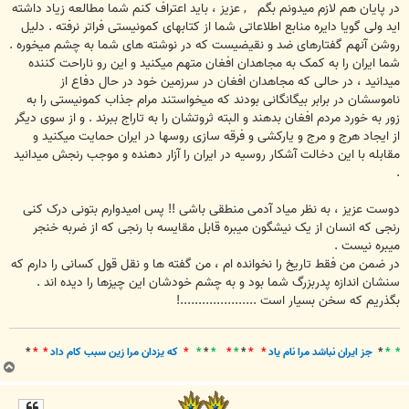
در پایان هم لازم میدونم بگم
, عزیز ، باید اعتراف کنم شما مطالعه زیاد داشته
اید ولی گویا دایره منابع اطلاعاتی شما از کتابهای کمونیستی فراتر نرفته . دلیل
روشن آنهم گفتارهای ضد و نقیضیست که در نوشته های شما به چشم میخوره .
شما ایران را به کمک به مجاهدان افغان متهم میکنید و این رو ناراحت کننده
میدانید ، در حالی که مجاهدان افغان در سرزمین خود در حال دفاع از
ناموسشان در برابر بیگانگانی بودند که میخواستند مرام جذاب کمونیستی را به
زور به خورد مردم افغان بدهند و البته ثروتشان را به تاراج ببرند . و از سوی دیگر
از ایجاد هرج و مرج و یارکشی و فرقه سازی روسها در ایران حمایت میکنید و
مقابله با این دخالت آشکار روسیه در ایران را آزار دهنده و موجب رنجش میدانید
.
دوست عزیز ، به نظر میاد آدمی منطقی باشی !! پس امیدوارم بتونی درک کنی
رنجی که انسان از یک نیشگون میبره قابل مقایسه با رنجی که از ضربه خنجر
میبره نیست .
در ضمن من فقط تاریخ را نخوانده ام ، من گفته ها و نقل قول کسانی را دارم که
سنشان اندازه پدربزرگ شما بود و به چشم خودشان این چیزها را دیده اند .
بگذریم که سخن بسیار است .....................!
* *
*
جز ايران نباشد مرا نام ياد
* *
*
*
*
*
*
*
*
که يزدان مرا زين سبب کام داد
* *
*
ب
ا
ل