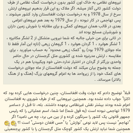
نیروهای نظامی به خاک اون کشور بدون درخواست کمک نظامی از طرف
دولت کشور ثانی آغاز میشه. اگر ملاک رو این قرار بدهیم نیروهای ارتش
سرخ از سال 1978 و به درخواست دولت افغانستان وارد کشور میشوند ،
پس تهاجمی در کار نبوده ، از سال 1979 به بعد هم نیروهای اعزامی
بعدی در قالب همان نیروهای کمکی و برای مقابله با شورش زمین داران
و شورشیان مسلح بوده اند
در ثانی برای من خیلی جالبه که شما نیرویی متشکل از 2 لشگر مکانیزه ،
1 لشگر هوابرد ، 1 گردان هوابرد ، 1 گروهان زرهی (تازه این آمار فقط تا
ماه جولای 1979 بود) رو "کمک زرهی محدود" به حساب میاورید ، برای
مقایسه ، ارتش مدرنیزه شده ی کشوری مثل گرجستان در حال حاضر
واحدی بزرگتر از گردان در اختیار ندارد،حتی خود ویکیپدیا هم در یک
جمله به وضوح بیان میکند که دولت افغانستان از ماه جولای درخواست
های کمک خود را از زیرواحد ها به اعزام گروههای بزرگ (هنگ و از هنگ
بالاتر) میرساند. .
قبلا" توضیح دادم که دولت وقت افغانستان، چنین درخواست هایی کرده بود که
اکثرا" جواب داده نشده بود. همچنین نیروهایی که از طرف شوروی به افغانستان
اعزام شده بودند بیشتر نقش غیرنظامی برعهده داشتند. بله، تا قبل از دسامبر
1979 تهاجمی نبوده است (به قول شما) اما شما، اسم عملیاتی را که رئیس
جمهور قانونی یک کشور را سرنگون کرده و از بین می برد، چه می نامید؟ اگر
"تهاجم" نیست پس لابد نوعی "نوازش" یا "حس افغان دوستی" است !؟
همچنین شما نباید ارتش یک کشور کوچک مثل گرجستان را با کشور پرجمعیتی