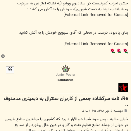
جشن احزاب کمونیست در استادیوم ورشو (به نشانه اعتراض به سرکوب
وحشیانه مجارها به دست شوروی)، خودش را به آتش می کشد :
[External Link Removed for Guests]
بنای یادبود، درست در محلی که آقای سیویج خودش را به آتش کشید
[External Link Removed for Guests]
ب
ا
ل
ا
Junior Poster
kamranrus
Re: نامه سرگشاده جمعی از کاربران سنترال به دیمیتری مدمدوف
..
پ
دوشنبه ۵ مهر ۱۳۸۹, ۱۱:۳۵ ب.ظ
س
ت
خیلی جالبه ، پس خود شما هم اقرار دارید که کشوری با بیشترین منابع طبیعی
در جهان از جمله منابع عظیم نفت و گاز و در عین حال برخوردار از صنایع
تسلیحاتی و فضایی پیشرفته و ... قطعا کشوری گرسنه نیست !!!!