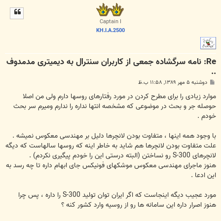
ل
ا
Captain I
KH.I.A.2500
Re: نامه سرگشاده جمعی از کاربران سنترال به دیمیتری مدمدوف
..
پ
دوشنبه ۵ مهر ۱۳۸۹, ۱۱:۵۸ ب.ظ
س
ت
موارد زیادی را برای مطرح کردن در مورد رفتارهای روسها دارم ولی من اصلا
حوصله جر و بحث در موضوعی که مشخصه انتها نداره را ندارم ومیرم سر بحث
خودم .
با وجود همه اینها ، متفاوت بودن لانچرها دلیل بر مهندسی معکوس نمیشه .
علت متفاوت بودن لانچرها هم شاید به خاطر اینه که روسها سالهاست که دیگه
لانچرهای S-300 رو نساختن (البته درستی این را خودم پیگیری نکردم) .
هنوز ماجرای مهندسی معکوس موشکهای فونیکس جای ابهام داره تا چه رسد به
این ادعا .
مورد عجیب دیگه اینجاست که اگر ایران توان تولید S-300 را داره ، پس چرا
هنوز اصرار داره این سامانه ها رو از روسیه وارد کشور کنه ؟