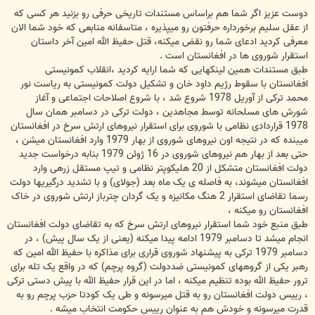
س
ت
دوست عزیز اگر شما هم براساس مستندات تاریخی حرفی رو بزنید هر کسی که
از عقل سلیم برخورداره حرفتون رو میپذیره ، متاسفانه منابعی که خود شما الان
معرفی کردید ادعای شما رو نقض میکنه، قتل حفیظ الله امین آخر داستان
استقرار شوروی ها در افغانستان است .
طبق مستندات همین لینکهایی که شما ارایه کردید ،انقلاب کمونیستی
افغانستان با سقوط رژیم داود خان و تشکیل دولت کمونیستی به ریاست نور
محمد ترکی از آوریل 1978 شروع شد ، با شروع اصلاحات اجتماعی و آغاز
شورش های مسلحانه توسط مجاهدین ، دولت ترکی در دسامبر همان سال
1978 قراردادی نظامی با شوروی برای استقرار نیروهای ارتش سرخ در افغانستان
میبنده که در نتیجه اون نیروهای شوروی از بهار 1979 وارد افغانستان میشن ،
حتی بعد از بهار هم نیروهای شوروی در 16 ژوئن 1979 بنابه درخواست جدید
دولت افغانستان متشکل از 20 هلیکوپتر نظامی و تیپ مستقل زرهی وارد
افغانستان میشوند، به فاصله ی یک ماه بعد (جولای) و با تشدید درگیریها دولت
رسما تقاضای استقرار 2 هنگ مکانیزه و یک گردان چترباز ارتش شوروی در خاک
افغانستان رو میکنه ،
طبق منبع خود شما استقرار نیروهای ارتش سرخ که به تقاضای دولت افغانستان
انجام میشد تا دسامبر 1979 ادامه پیدا میکنه (یعنی از یک سال پیش) ، در
دسامبر 1979 ترکی به پیشنهاد شوروی قراری برای مذاکره با حفیظ الله امین که
رهبر یکی از گروههای کمونیستی ضددولت (گروه پرچم) که در واقع یک تله برای
ترور حفیظ الله بوده تنظیم میکنه ، اما در این قرار حفیظ الله با پیش دستی ترکی
، رییس دولت افغانستان رو به قتل میرسونه و طی یک کودتا حزب پرچم رو به
قدرت میرسونه و خودش هم به عنوان رییس حکومت انتخاب میشه .