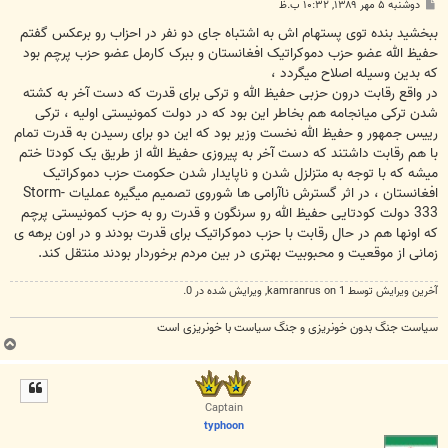
پ
دوشنبه ۵ مهر ۱۳۸۹, ۱۰:۳۲ ب.ظ
س
ت
ببخشید بنده توی پستهام اش به اشتباه جای دو نفر در احزاب رو برعکس گفتم
حفیظ الله عضو حزب دموکراتیک افغانستان و ببرک کارمل عضو حزب پرچم بود
که بدین وسیله اصلاح میگردد ،
در واقع رقابت درون حزبی حفیظ الله و ترکی برای قدرت که دست آخر به کشته
شدن ترکی میانجامه هم بخاطر این بود که در دولت کمونیستی اولیه ، ترکی
رییس جمهور و حفیظ الله نخست وزیر بود که این دو برای رسیدن به قدرت تمام
با هم رقابت داشتند که دست آخر به پیروزی حفیظ الله از طریق یک کودتا ختم
میشه که با توجه به متزلزل شدن و ناپایدار شدن حکومت حزب دموکراتیک
افغانستان ، در اثر گسترش ناآرامی ها شوروی تصمیم میگیره عملیات Storm-
333 دولت کودتایی حفیظ الله رو سرنگون و قدرت رو به حزب کمونیستی پرچم
که اونها هم در حال رقابت با حزب دموکراتیک برای قدرت بودند و در اون برهه ی
زمانی از موقعیت و محبوبیت بهتری در بین مردم برخوردار بودند منتقل کند.
آخرین ويرايش توسط 1 on
kamranrus
, ويرايش شده در 0.
سیاست جنگ بدون خونریزی و جنگ سیاست با خونریزی است
ب
ا
ل
ا
Captain
typhoon