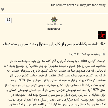
Old soldiers never die.They just fade away
ب
ا
ل
ا
Junior Poster
kamranrus
Re: نامه سرگشاده جمعی از کاربران سنترال به دیمیتری مدمدوف
..
پ
دوشنبه ۵ مهر ۱۳۸۹, ۷:۵۱ ب.ظ
س
ت
دوست گرامی zector با پست آخرتون فکر کنم ما اول باید سوتفاهم ها در
مفاهیم اساسی رو رفع کنیم ، میشه مفهوم "تهاجم نظامی" رو توضیح بدید ؟ تا
اونجایی که من میدونم تهاجم نظامی به یک کشور با ورود نیروهای نظامی به
خاک اون کشور بدون درخواست کمک نظامی از طرف دولت کشور ثانی آغاز
میشه. اگر ملاک رو این قرار بدهیم نیروهای ارتش سرخ از سال 1978 و به
درخواست دولت افغانستان وارد کشور میشوند ، پس تهاجمی در کار نبوده ، از
سال 1979 به بعد هم نیروهای اعزامی بعدی در قالب همان نیروهای کمکی و
برای مقابله با شورش زمین داران و شورشیان مسلح بوده اند . بطوریکه در
منبعتون هم نوشته شده ببرکارمل حتی بعد از سال 1979 هم از طرف دولت
افغانستان درخواستی رسمی برای استقرار ارتش 40ام شوروی در افغانستان