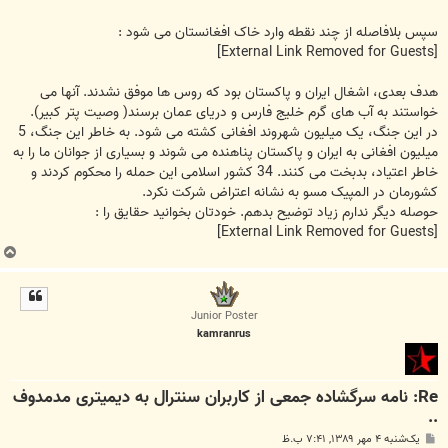
سپس بلافاصله از چند نقطه وارد خاک افغانستان می شود :
[External Link Removed for Guests]
هدف بعدی، اشغال ایران و پاکستان بود که روس ها موفق نشدند. آنها می
خواستند به آب های گرم خلیج فارس و دریای عمان برسند( وصیت پتر کبیر).
در این جنگ، یک میلیون شهروند افغانی کشته می شود. به خاطر این جنگ، 5
میلیون افغانی به ایران و پاکستان پناهنده می شوند و بسیاری از جوانان ما را به
خاطر اعتیاد، بدبخت می کنند. 34 کشور اسلامی این حمله را محکوم کردند و
کشورمان در المپیک مسو به نشانه اعتراض شرکت نکرد.
حوصله دیگر ندارم زیاد توضیح بدهم. خودتان بخوانید حقایق را :
[External Link Removed for Guests]
ب
ا
ل
ا
Junior Poster
kamranrus
Re: نامه سرگشاده جمعی از کاربران سنترال به دیمیتری مدمدوف
..
پ
یک‌شنبه ۴ مهر ۱۳۸۹, ۷:۴۱ ب.ظ