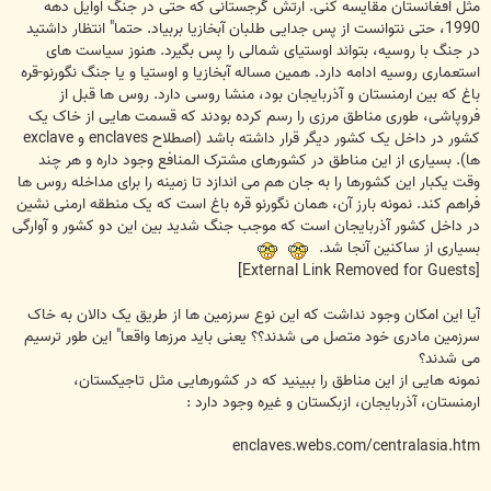
مثل افغانستان مقایسه کنی. ارتش گرجستانی که حتی در جنگ اوایل دهه
1990، حتی نتوانست از پس جدایی طلبان آبخازیا بربیاد. حتما" انتظار داشتید
در جنگ با روسیه، بتواند اوستیای شمالی را پس بگیرد. هنوز سیاست های
استعماری روسیه ادامه دارد. همین مساله آبخازیا و اوستیا و یا جنگ نگورنو-قره
باغ که بین ارمنستان و آذربایجان بود، منشا روسی دارد. روس ها قبل از
فروپاشی، طوری مناطق مرزی را رسم کرده بودند که قسمت هایی از خاک یک
کشور در داخل یک کشور دیگر قرار داشته باشد (اصطلاح enclaves و exclave
ها). بسیاری از این مناطق در کشورهای مشترک المنافع وجود داره و هر چند
وقت یکبار این کشورها را به جان هم می اندازد تا زمینه را برای مداخله روس ها
فراهم کند. نمونه بارز آن، همان نگورنو قره باغ است که یک منطقه ارمنی نشین
در داخل کشور آذربایجان است که موجب جنگ شدید بین این دو کشور و آوارگی
بسیاری از ساکنین آنجا شد.
[External Link Removed for Guests]
آیا این امکان وجود نداشت که این نوع سرزمین ها از طریق یک دالان به خاک
سرزمین مادری خود متصل می شدند؟؟ یعنی باید مرزها واقعا" این طور ترسیم
می شدند؟
نمونه هایی از این مناطق را ببینید که در کشورهایی مثل تاجیکستان،
ارمنستان، آذربایجان، ازبکستان و غیره وجود دارد :
enclaves.webs.com/centralasia.htm