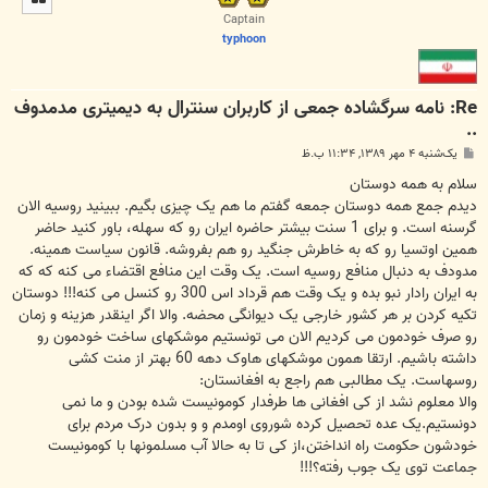
ا
Captain
typhoon
Re: نامه سرگشاده جمعی از کاربران سنترال به دیمیتری مدمدوف
..
پ
یک‌شنبه ۴ مهر ۱۳۸۹, ۱۱:۳۴ ب.ظ
س
ت
سلام به همه دوستان
دیدم جمع همه دوستان جمعه گفتم ما هم یک چیزی بگیم. ببینید روسیه الان
گرسنه است. و برای 1 سنت بیشتر حاضره ایران رو که سهله، باور کنید حاضر
همین اوتسیا رو که به خاطرش جنگید رو هم بفروشه. قانون سیاست همینه.
مدودف به دنبال منافع روسیه است. یک وقت این منافع اقتضاء می کنه که که
به ایران رادار نبو بده و یک وقت هم قرداد اس 300 رو کنسل می کنه!!! دوستان
تکیه کردن بر هر کشور خارجی یک دیوانگی محضه. والا اگر اینقدر هزینه و زمان
رو صرف خودمون می کردیم الان می تونستیم موشکهای ساخت خودمون رو
داشته باشیم. ارتقا همون موشکهای هاوک دهه 60 بهتر از منت کشی
روسهاست. یک مطالبی هم راجع به افغانستان:
والا معلوم نشد از کی افغانی ها طرفدار کومونیست شده بودن و ما نمی
دونستیم.یک عده تحصیل کرده شوروی اومدم و و بدون درک مردم برای
خودشون حکومت راه انداختن،از کی تا به حالا آب مسلمونها با کومونیست
جماعت توی یک جوب رفته؟!!!