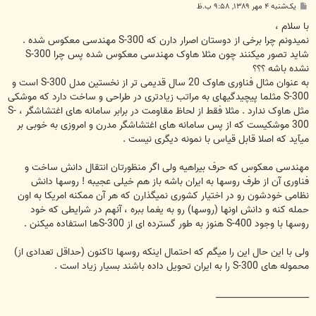
پ
یک‌شنبه ۴ مهر ۱۳۸۹, ۹:۵۸ ب.ظ
س
ت
با سلام ،
نمیدونم چرا برخی از دوستان اصرار دارن که S-300 مهندسی معکوس شده .
شاید تصور میکنند چون مثلا هاوک مهندسی معکوس شده پس چرا S-300
نشده باشه ؟؟؟
به عنوان مثال فناوری هاوک 20 سال قدیمی تر از نخستین مدل S-300 است و
S-300 مثلما پیچیدگیهای به مراتب زیادتری در طراحی و ساخت دارد که موشکی
مثل هاوک ندارد . مثلا فقط از لحاظ مقاومت در برابر سامانه های اغتشاشگر ، S-
300 موشکیست که از پس سامانه های اغتشاشگر مدرن و امروزی به خوبی بر
میآید که اصلا قابل قیاس با نمونه دیگری نیست .
مهندسی معکوس که حرف بیراهیه ولی اگر منظورتان انتقال دانش ساخت و
فناوری آن از طرف روسها به ایران باشه باز هم خیلی عجیبه ! روسها دانش
نظامی خودشون رو در اختیار کشوری نمیگذارن که هر آن ممکنه امریکا به اون
حمله کنه و دانش اونها (روسها) رو به یغما ببره ، آنهم در شرایطی که خود
روسها با وجود S-400 هنوز به طور گسترده ای از S-300ها استفاده میکنن .
ولی با این حال این را میگم که احتمال اینکه روسها تاکنون (حداقل تعدادی از)
محموله های S-300 را به ایران تحویل داده باشند بسیار زیاد است .
______________________