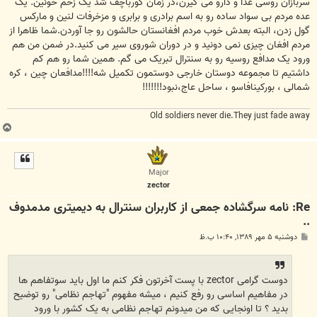
سربازان روسی غذا و دارو می گیرن،در زمان گورباچف شد یک زخم خونین. یک
عده مردم بی سواد ساده رو به اسم برادری و برابری و مزخرفات لنین و مارکس
گول زدن، البته بعدش خوب مردم افغانستان حالشون رو جا آوردن.شما ظاهرا از
مردم افغان چیزی نمی دونید و در دوران شوروی سیر می کنید.در ضمن من هم
ورود یک مدافع روسیه رو به سنترال تبریک می گم. همین شما رو هم کم
داشتیم تا مجموعه دوستان خارجی دوستمون تکمیل شه!!!!مدافعان چین ، کره
شمالی ، بورکینافاسو ، ساحل عاج،نبود!!!!!!!
Old soldiers never die.They just fade away
ب
ا
ل
ا
Major
zector
Re: نامه سرگشاده جمعی از کاربران سنترال به دیمیتری مدمدوف
..
پ
دوشنبه ۵ مهر ۱۳۸۹, ۱۰:۴۰ ب.ظ
س
ت
دوست گرامی zector با پست آخرتون فکر کنم ما اول باید سوتفاهم ها
در مفاهیم اساسی رو رفع کنیم ، میشه مفهوم "تهاجم نظامی" رو توضیح
بدید ؟ تا اونجایی که من میدونم تهاجم نظامی به یک کشور با ورود