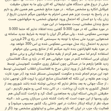
خیلی از دروغ های دستگاه های تبلیغاتی که الان برای ما به عنوان حقیقت
غیرقابل انکاره رو مشخص میکنه . در مورد منابع شخصی هم همین نظر رو دارم
و در پاسخ به دوست عزیز هم ضمن احترام به حرفشون میگم شنیدن تاریخ از
زبان یک یا دو انسان که احتمال ورود غرضهای شخصی به حرفهاشون هست
منبع چندان مطمئنی نیست مخصوصا در این مورد.
در مورد مطلبی که در مورد S-300 گفتین بنده اعتقاد ندارم که حتما S-300
مهندسی معکوس شده ، ولی میگم اگر ایران با توجه به شرایط جدید سامانه ی
ضدهوایی دوربرد ملی بسازه با توجه به سیستمی که در رژه ی 29 فروردین
دیدیم به احتمال زیاد مدل مهندسی معکوس شده ی اس-300 خواهد بود.
در مورد بقیه اظهاراتتون بنده تایید میکنم که از منابع روسی برای حرفهام
استفاده کردم اما سعی هم کردم از بقیه منابع از جمله ایرانی و برخی منابع
اروپای غربی استفاده کنم.در مورد حرفهایی هم که در باره ی جنگ افغانستان
زدید ظاهرا بازهم ما در مسائلی چون استقرار زوری حکومت کمونیستی توسط
روسها در حالیکه قبل از ورود ارتش سرخ به افغانستان انقلاب کمونیستی توسط
خود این مردم انجام شده و حکومت کمونیستی مستقر شده بود (در مورد غارت
ثروت هم علاوه بر این نکته که افغانستان منابع انرژی یا ثروت قابل توجهی ندارد
، از جنگ جهانی به بعد بخاطر ندارم که درجایی نوشته شده باشد شوروی بعد از
اشغال کشوری به غارت آن پرداخت ، در ثانی بنده کسی رو متهم نکردیم ، این
حقیقتی تاریخی استکه ایران به مجاهدین کمک کرد و ناراحت کنندگیش هم
برای روسها از این جهت است که باعث کشته شدن سربازان روسی شد ، البته
صرف نظر از اینکه اینکار دخالت در امور داخلی یک کشور محسوب میشود) و
فعالیت یک جزب در ایران که دارای خطی مشی و ایدئولوژی مشخص بود (اگر از