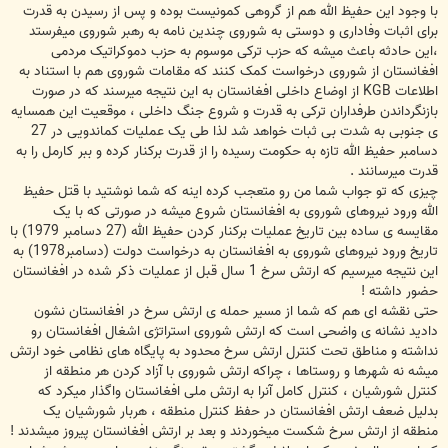
با وجود این حفیظ الله هم از گروهی کمونیست بوده و پس از رسیدن به قدرت
برای اثبات وفاداری و دوستی به شوروی چندین نامه به رهبر شوروی میفرستد
،این حادثه باعث میشه که حزب ترکی موسوم به حزب دموکراتیک مردمی
افغانستان از شوروی درخواست کمک کنند که مقامات شوروی هم با استناد به
اطلاعات KGB از اوضاع داخلی افغانستان به این نتیجه میرسند که در صورت
بازنگرداندن طرفداران ترکی به قدرت و شروع جنگ داخلی ، موقعیت این همسایه
ی جنوبی به شدت بی ثبات خواهد شد لذا طی یک عملیات کماندویی در 27
دسامبر حفیظ الله تازه به حکومت رسیده را از قدرت برکنار کرده و ببر کارمل را به
قدرت میرسانند .
چیزی که تو جواب شما من رو متعجب کرده اینه که شما نوشتید با قتل حفیظ
الله ورود نیروهای شوروی به افغانستان شروع میشه در صورتی که با یک
مقایسه ی ساده بین تاریخ عملیات برکنار کردن حفیظ الله (27 دسامبر 1979) با
تاریخ ورود نیروهای شوروی به افغانستان به درخواست دولت (دسامبر1978) به
این نتیجه میرسیم که ارتش سرخ 1 سال قبل از عملیات ذکر شده در افغانستان
حضور داشته !
حتی نقشه ای هم که شما از مسیر حمله ی ارتش سرخ در افغانستان نشون
دادید نشانه ی واضحی است که ارتش شوروی استراتژی اشغال افغانستان رو
نداشته و مناطق تحت کنترل ارتش سرخ محدود به پایگاه های نظامی خود ارتش
میشه نه شهرها و روستاها ، چراکه ارتش شوروی با آزاد کردن هر منطقه از
کنترل شورشیان ، کنترل کامل آنرا به ارتش ملی افغانستان واگذار میکرد که
بدلیل ضعف ارتش افغانستان در حفظ کنترل منطقه ، هربار شورشیان یک
منطقه از ارتش سرخ شکست میخوردند و بعد بر ارتش افغانستان پیروز میشدند !