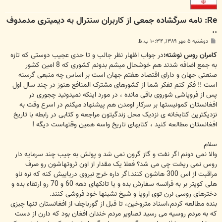
Re: نامه سرگشاده جمعی از کاربران سنترال به دیمیتری مدمدوف
..
پ
دوشنبه ۵ مهر ۱۳۸۹, ۱۰:۳۴ ب.ظ
س
ت
کامران روس نوشته:
در جواب اظهار نظر جالب و تا حدی عجیب دوستی که تازه
به جمع اضافه شدند هم خوشحال میشم بدونم کشوری که 8 امین کشور
صنعتی جهان و دارای اقتصاد هفتم جهان است بر اساس چه منبعی گرسنه
است !! فکر کنم تفکر شما از کشورهای مشترک المنافع هنوز در چند سال اول
پس از فروپاشی شوروی باقی مانده ، در مورد اینکه نمیدونید چجوری در
افغانستان کمونیستها بر سرکار اومدن هم پیشنهاد میکنم در اسرع وقت به
نزدیکترین کتابخانه ی نزدیک محل زندگیتون مراجعه و کتابی در رابطه با تاریخ
افغانستان مطالعه کنید ، کتابهای تاریخ واسه همین وقتهاست دیگه !
سلام
والا نمی دونم اگر نفت و گاز گرون نمی شد و پولش به جیب چند سرمایه دار
روس نمی ریخت چی می شد؟ فعلا یک مقدار از اون ثروتهاشون رو صرف
مراقبت از اس 300 هاشون کنند.اگر داره خرج نیروی دریاییش کنه که نره ناو
هلی کوپتر بر به فرانسه سفارش بده و یا تانکهای دهه 60 و 70 رو ارتقاء بده و
دخترهای روسی نرن توی اروپا و شیخ نشینها خود فروشی کنند.
بنده مطالعه کردم،اسناد متروخین، تا قبل از گورباچف از افغانستان تنها چیزی
که به مردم روسیه می رسید تصاویر مردم خندان افغان بود که دارن از دست