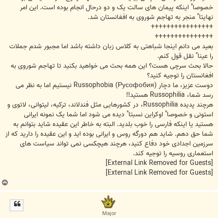
خصوصا" اینکه پیمان های سالت یک و دو درحال انجام بوده است. این امر
نهایتا" منجر به تهاجم شوروی به افغانستان شد.
++++++++++++++++
+++++++++++++++
بعید می دانم اینجا شباهتی به کلاس زبان داشته باشد اما مجبور شدم جملات
را عینا" نقل قول کنم.
حالا بحث سرچی هست؟ این همه بحث می خواهید بکنید تا تهاجم شوروی به
افغانستان را توجیه کنید؟
دوست عزیز، ما دچار Russophobia (Русофобия) نیستیم اما به نظر می
رسد شما، Russophilia هستید!!
هرچند پدیده Russophilia، در کشورهایی مثل فندلاند، ترکیه، لیتوانی، لاتوی و
استونی و خصوصا" اوکراین نسبتا" دیده می شود اما شما یک نمونه ایرانی
هستید یا اینکه فارسی را خوب بلدید. البته به خاطر این عقیده شاید بتوانم به
شما حق دهم. شاید هم دورگه روس و ایرانی بوده اید و این عقیده را دارید که از
سرزمین اجدادی خود دفاع کنید، هرچند هیچکسی نمی تواند سیاست های
استعماری روسیه را توجیه کند.
[External Link Removed for Guests]
[External Link Removed for Guests]
ب
ا
ل
ا
Major