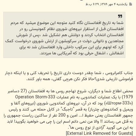
پ
یک‌شنبه ۴ مهر ۱۳۸۹, ۶:۲۹ ب.ظ
س
ت
شما به تاریخ افغانستان نگاه کنید متوجه این موضوع میشید که مردم
افغانستان قبل از استقرار نیروهای شوروی نظام کمونیستی رو در
افغانستان انتخاب کردند و دولتش هم تشکیل شد ،پس از شورش
مجاهدین و ناتوانی دولت در سرکوبشون از ارتش شوروی درخواست کمک
کرد که اونهم برای این سرکوب داخلی وارد افغانستان شد نه برای
اشغالش ، اشغال حرفی بود که آمریکایی ها میزدند.
جناب کامرانروس ، شما چقدر دوست داری تاریخ را تحریف کنی و یا اینکه دچار
فراموشی تاریخی شدی؟حالا فکر نکن هرچی گفتی، همه باور کنند.
محض اطلاع شما و دیگران، شروع تهاجم روس ها به افغانستان (27 دسامبر
1979) با یک عملیات کماندویی به نام عملیات Operation Storm-333
(«Шторм-333») بود که در آن، نیروهای کماندویی شوروی (نیروهای آلفا و
ویمپل و کماندوهای چترباز) به قصر "تاجبگ" در کابل حمله می کنند و رئیس
جمهور افغانستان یعنی حفیظ ا... امین و 200 نفر از ساکنین ریاست جمهوری را
به قتل می رسانند !! والا من نمی دانم اسم این را چی می خواهید بگویید! لابد
به این می گویید "آزادی از نوع روس ها".
[External Link Removed for Guests]