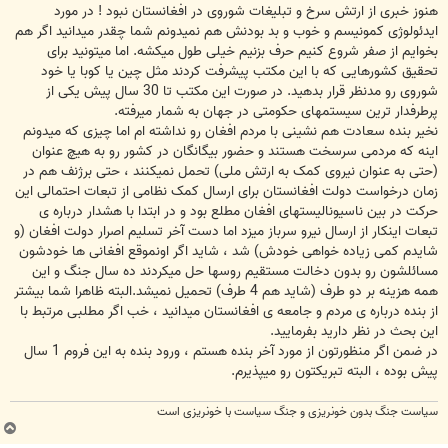
هنوز خبری از ارتش سرخ و تبلیغات شوروی در افغانستان نبود ! در مورد
ایدئولوژی کمونیسم و خوب و بد بودنش هم نمیدونم شما چقدر میدانید اگر هم
بخوایم از صفر شروع کنیم حرف بزنیم خیلی طول میکشه. اما میتونید برای
تحقیق کشورهایی که با این مکتب پیشرفت کردند مثل چین یا کوبا یا خود
شوروی رو مدنظر قرار بدهید. در صورت این مکتب تا 30 سال پیش یکی از
پرطرفدار ترین سیستمهای حکومتی در جهان به شمار میرفته.
نخیر بنده سعادت هم نشینی با مردم افغان رو نداشته ام اما چیزی که میدونم
اینه که مردمی سرسخت هستند و حضور بیگانگان در کشور رو به هیچ عنوان
(حتی به عنوان نیروی کمک به ارتش ملی) تحمل نمیکنند ، حتی برژنف هم در
زمان درخواست دولت افغانستان برای ارسال کمک نظامی از تبعات احتمالی این
حرکت در بین ناسیونالیستهای افغان مطلع بود و در ابتدا با هشدار درباره ی
تبعات اینکار از ارسال نیرو سرباز میزد اما دست آخر تسلیم اصرار دولت افغان (و
شایدم کمی زیاده خواهی خودش) شد ، شاید اگر اونموقع افغانی ها خودشون
مسائلشون رو بدون دخالت مستقیم روسها حل میکردند ده سال جنگ و این
همه هزینه بر دو طرف (شاید هم 4 طرف) تحمیل نمیشد.البته ظاهرا شما بیشتر
از بنده درباره ی مردم و جامعه ی افغانستان میدانید ، خب اگر مطلبی مرتبط با
این بحث در نظر دارید بفرمایید.
در ضمن اگر منظورتون از مورد آخر بنده هستم ، ورود بنده به این فروم 1 سال
پیش بوده ، البته تبریکتون رو میپذیرم.
سیاست جنگ بدون خونریزی و جنگ سیاست با خونریزی است
ب
ا