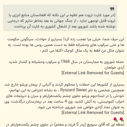
(در مورد غارت ثروت هم علاوه بر این نکته که افغانستان منابع انرژی یا
ثروت قابل توجهی ندارد ، از جنگ جهانی به بعد بخاطر ندارم که درجایی
نوشته شده باشد شوروی بعد از اشغال کشوری به غارت آن پرداخت
این حرف شما، خیلی مرا تعجب زده کرد! بسیاری از حوادث، سرنگونی حکومت
ها و حتی سرکوب های وحشیانه فقط به دست همین روس ها بوده است. به
عنوان مثال من فقط به یک مثال کوچک اکتفا می کنم :
حمله شوروی به مجارستان در سال 1968 و سرکوب وحشیانه و کشتار شدید
آزدی خواهان
[External Link Removed for Guests]
بسیاری از کشورها این حملات را محکوم کردند و آلبانی از پیمان ورشو خارج شد.
همچنین شخصی به نام Ryszard Siwiec ، به نشانه اعتراض به این تهاجم،
خودش را در استادیوم ورشو جلوی چشم یکصدهزارنفر و سران و دیپلمات های
احزاب کمونیستی، به آتش کشید. وی 4 ساعت بعد در بیمارستان درگذشت. وی
به عنوان نماد آزادی خواهی ضد شوروی شناخته می شود.
[External Link Removed for Guests]
لحظه ای که آقای سیویج (پدر 5 فرزند و معلم) در جلوی چشم یکصدهزارنفر در