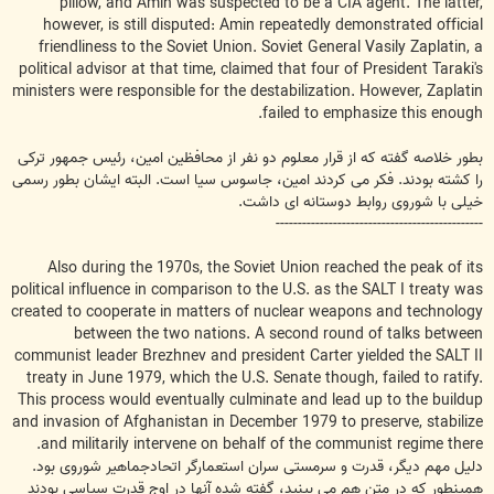
pillow, and Amin was suspected to be a CIA agent. The latter,
however, is still disputed: Amin repeatedly demonstrated official
friendliness to the Soviet Union. Soviet General Vasily Zaplatin, a
political advisor at that time, claimed that four of President Taraki's
ministers were responsible for the destabilization. However, Zaplatin
failed to emphasize this enough.
بطور خلاصه گفته که از قرار معلوم دو نفر از محافظین امین، رئیس جمهور ترکی
را کشته بودند. فکر می کردند امین، جاسوس سیا است. البته ایشان بطور رسمی
خیلی با شوروی روابط دوستانه ای داشت.
-----------------------------------------------
Also during the 1970s, the Soviet Union reached the peak of its
political influence in comparison to the U.S. as the SALT I treaty was
created to cooperate in matters of nuclear weapons and technology
between the two nations. A second round of talks between
communist leader Brezhnev and president Carter yielded the SALT II
treaty in June 1979, which the U.S. Senate though, failed to ratify.
This process would eventually culminate and lead up to the buildup
and invasion of Afghanistan in December 1979 to preserve, stabilize
and militarily intervene on behalf of the communist regime there.
دلیل مهم دیگر، قدرت و سرمستی سران استعمارگر اتحادجماهیر شوروی بود.
همینطور که در متن هم می بینید، گفته شده آنها در اوج قدرت سیاسی بودند