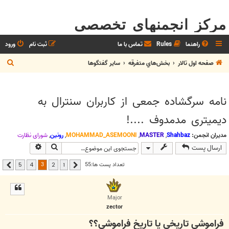
مرکز انجمنهای تخصصی
راهنما
Rules
تماس با ما
ثبت نام
ورود
ج
صفحه اول تالار
بخش‌‌هاي متفرقه
ساير گفتگوها
س
ت
نامه سرگشاده جمعی از کاربران سنترال به
ج
دیمیتری مدمدوف ....!
و
مدیران انجمن:
Shahbaz
,
MASTER
,
MOHAMMAD_ASEMOONI
,
رونین
,
شوراي نظارت
جستجو
جستجوی پیشر
ارسال پست
3
تعداد پست ها:55
5
4
2
1
قبلی
بعدی
Major
zector
فراموشی تاریخی یا تاریخ فراموشی؟؟