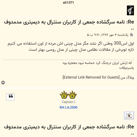
ali1371
Re: نامه سرگشاده جمعی از کاربران سنترال به دیمیتری مدمدوف
..
پ
یک‌شنبه ۴ مهر ۱۳۸۹, ۹:۲۰ ب.ظ
س
ت
اول اس300 وطنی اگر نشد مگر مدل چینی اش مرده از اون استفاده می کنیم
تازه توبرخی از مقالات نظامی مدل چینی ار مدل روسی بهتر است
که ارتش ایران درجنگ کرد حماسه نبود معجزه بود
یاسرعرفات
وبلاگ من
[External Link Removed for Guests]
ب
ا
ل
ا
Captain I
KH.I.A.2500
Re: نامه سرگشاده جمعی از کاربران سنترال به دیمیتری مدمدوف
..