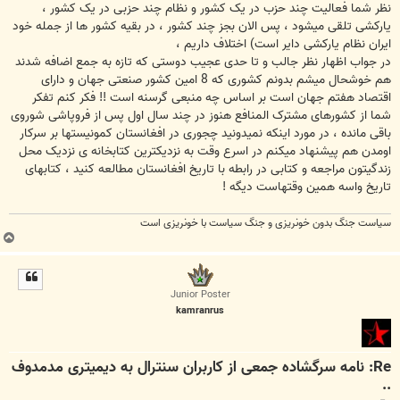
نظر شما فعالیت چند حزب در یک کشور و نظام چند حزبی در یک کشور ،
یارکشی تلقی میشود ، پس الان بجز چند کشور ، در بقیه کشور ها از جمله خود
ایران نظام یارکشی دایر است) اختلاف داریم ،
در جواب اظهار نظر جالب و تا حدی عجیب دوستی که تازه به جمع اضافه شدند
هم خوشحال میشم بدونم کشوری که 8 امین کشور صنعتی جهان و دارای
اقتصاد هفتم جهان است بر اساس چه منبعی گرسنه است !! فکر کنم تفکر
شما از کشورهای مشترک المنافع هنوز در چند سال اول پس از فروپاشی شوروی
باقی مانده ، در مورد اینکه نمیدونید چجوری در افغانستان کمونیستها بر سرکار
اومدن هم پیشنهاد میکنم در اسرع وقت به نزدیکترین کتابخانه ی نزدیک محل
زندگیتون مراجعه و کتابی در رابطه با تاریخ افغانستان مطالعه کنید ، کتابهای
تاریخ واسه همین وقتهاست دیگه !
سیاست جنگ بدون خونریزی و جنگ سیاست با خونریزی است
ب
ا
ل
ا
Junior Poster
kamranrus
Re: نامه سرگشاده جمعی از کاربران سنترال به دیمیتری مدمدوف
..