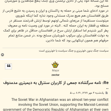
که این مساله خود یکی از دلایل برگشتن ورق جنگ بنفع مجاهدین و شورشیان
مسلح بود.
در مورد ادعای شما مبنی بر حمله به پاکستان و ایران و رسیدن به خلیج فارس از
طریق افغانستان هم هیچ مدرک مستدلی وجود نداره کما اینکه شوروی
میتونست مستقیما از مرزهای شمالی اونهم توسط ارتش قدرتمند مستقر در
منطقه ی قفقاز به ایران حمله کنه . البته در مورد اون وصیت نامه ی معروف
پطر کبیر شنیدم اما استقرار ارتش سرخ در افغانستان حداقل در ظاهر برای کمک
به دولت افغانستان برای سرکوب شورشیان مسلح بوده .در ضمن منابع تمام
حرفهام هم همون لینکهایی بود که شما دادین.
سیاست جنگ بدون خونریزی و جنگ سیاست با خونریزی است
ب
ا
ل
ا
Major
zector
Re: نامه سرگشاده جمعی از کاربران سنترال به دیمیتری مدمدوف
..
پ
یک‌شنبه ۴ مهر ۱۳۸۹, ۸:۴۱ ب.ظ
س
ت
The Soviet War in Afghanistan was an almost ten-year conflict
involving the Soviet Union, supporting the Marxist-Leninist
government of the Democratic Republic of Afghanistan at their own