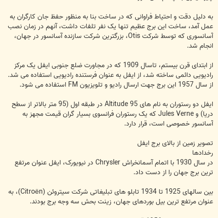
به دلیل دقت و احتیاط فراوانی که در ساخت بنا به منظور حفظ جان کارگران به
عمل آمد، ساخت این برج عظیم تنها یک نفر تلفات داشت، آنهم در زمان نصب
آسانسوری که توسط شرکت Otis، بزرگترین شرکت سازنده آسانسور در جهان،
انجام شد.
از ابتدای قرن بیستم، تاسال 1909 که در مجاورت ضلع جنوبی ایفل یک مرکز
رادیویی دائمی ساخته شد، از ایفل به عنوان فرستنده رادیویی استفاده می شد.
از سال 1957 این برج جهت ارسال رادیو و تلویزیون FM استفاده می شود.
ایفل دو رستوران به نام های Altitude 95 در طبقه اول (95 متر بالاتر از سطح
دریا) و Jules Verne که یک رستوران فرانسوی بسیار گران قیمت مجهز به
آسانسور خصوصی است، قرار دارد.
تصویر زمین از بالای برج ایفل
رخدادها
در سال 1930 با اتمام آسمانخراش Chrysler در نیویورک، ایفل عنوان مرتفع
ترین برج جهان را از دست داد.
بین سالهای 1925 تا 1934 تابلو های تبلیغاتی شرکت سیتروئن (Citroën)، به
عنوان مرتفع ترین بیل بوردهای جهان، زینت بحش سه وجه برج بودند.