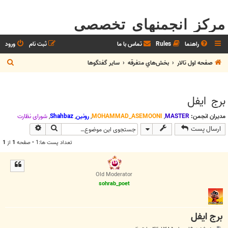
مرکز انجمنهای تخصصی
راهنما
Rules
تماس با ما
ثبت نام
ورود
ج
صفحه اول تالار
بخش‌‌هاي متفرقه
ساير گفتگوها
س
ت
برج ایفل
ج
و
مدیران انجمن:
MASTER
,
MOHAMMAD_ASEMOONI
,
رونین
,
Shahbaz
,
شوراي نظارت
جستجو
جستجوی پیش
ارسال پست
تعداد پست ها:1 • صفحه
1
از
1
Old Moderator
sohrab_poet
برج ایفل