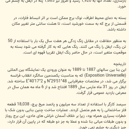
بازسازی، تعداد آنها به 1,920 رسید و امروز نیز 1,665 پله در ایفل به چشم می
خورد.
بسته به دمای محیط اطراف، نوک برج ممکن است بر اثر انبساط فلزات، در
قسمتی از برج که به سمت خورشید است، تا هشت سانتی متر تغییر مکان
داشته باشد.
به منظور حفاظت در مقابل زنگ زدگی هر هفت سال یک بار با استفاده از 50
تن رنگ، ایفل را رنگ می کنند. رنگ هایی که به کار گرفته می شود بسته به
موقعیت متغیر است، در حال حاضر رنگ ایفل تقریبا قهوه ای است.
تاریخچه
این بنا بین سالهای 1887 تا 1889 به عنوان ورودی یک نمایشگاه بین المللی
(Exposition Universelle) که به مناسبت یکصدمین سالگرد انقلاب فرانسه
برگزار می شد، در مختصات جغرافیایی 48°51′29″N و 2°17′40″E ساخته شد.
ایفل در روز 31 ماه مارس سال 1889 افتتاح شد و از 6 ماه مه همان سال در
معرض بازدید عمومی قرار گرفت.
سیصد کارگر با استفاده از تعداد سه میلیون و پانصد میخ پرچ، 18,038 قطعه
فلز ساختمانی را به هم متصل کردند. عملیات ساخت چنین بنایی بدون شک با
خطرات بسیاری همراه بود، زیرا بر خلاف آسمان خراش های عادی، این برج روباز
و بدون طبقات میانی بنا شده و عملا به جز دو طبقه که در پایین آن قرار دارد،
چیز دیگری به چشم نمی خورد.