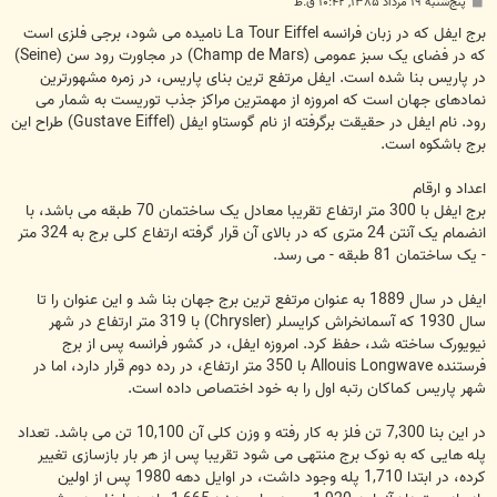
پ
پنج‌شنبه ۱۹ مرداد ۱۳۸۵, ۱۰:۴۲ ق.ظ
س
ت
برج ایفل که در زبان فرانسه La Tour Eiffel نامیده می شود، برجی فلزی است
که در فضای يک سبز عمومی (Champ de Mars) در مجاورت رود سن (Seine)
در پاریس بنا شده است. ایفل مرتفع ترین بنای پاریس، در زمره مشهورترین
نمادهای جهان است که امروزه از مهمترین مراکز جذب توریست به شمار می
رود. نام ایفل در حقیقت برگرفته از نام گوستاو ایفل (Gustave Eiffel) طراح این
برج باشکوه است.
اعداد و ارقام
برج ایفل با 300 متر ارتفاع تقریبا معادل یک ساختمان 70 طبقه می باشد، با
انضمام یک آنتن 24 متری که در بالای آن قرار گرفته ارتفاع کلی برج به 324 متر
- یک ساختمان 81 طبقه - می رسد.
ایفل در سال 1889 به عنوان مرتفع ترین برج جهان بنا شد و این عنوان را تا
سال 1930 که آسمانخراش کرایسلر (Chrysler) با 319 متر ارتفاع در شهر
نیویورک ساخته شد، حفظ کرد. امروزه ایفل، در کشور فرانسه پس از برج
فرستنده Allouis Longwave با 350 متر ارتفاع، در رده دوم قرار دارد، اما در
شهر پاریس کماکان رتبه اول را به خود اختصاص داده است.
در این بنا 7,300 تن فلز به کار رفته و وزن کلی آن 10,100 تن می باشد. تعداد
پله هایی که به نوک برج منتهی می شود تقریبا پس از هر بار بازسازی تغییر
کرده، در ابتدا 1,710 پله وجود داشت، در اوایل دهه 1980 پس از اولین