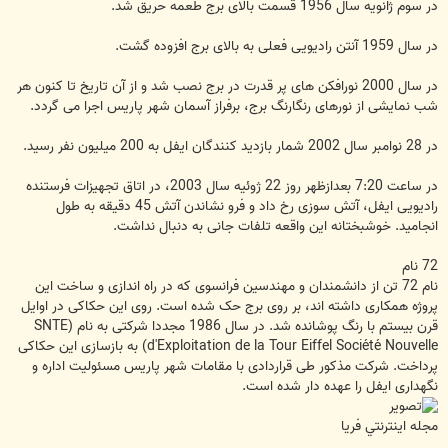
در سوم ژانویه سال 1956 قسمت بالای برج طعمه حریق شد.
در سال 1959 آنتن رادیویی فعلی به بالای برج افزوده گشت.
در سال 2000 نورافکن های پر قدرت در برج نصب شد و از آن تاریخ تا کنون هر
شب نمایشی از نورهای رنگارنگ برج، برفراز آسمان شهر پاریس اجرا می گردد.
در 28 نوامبر سال 2002 شمار بازدید کنندگان ایفل به 200 میلیون نفر رسید.
در ساعت 7:20 بعدازظهر روز 22 ژوئیه سال 2003، در اتاق تجهیزات فرستنده
رادیویی ایفل، آتش سوزی رخ داد و فرو نشاندن آتش 45 دقیقه به طول
انجامید. خوشبختانه این واقعه تلفات جانی به دنبال نداشت.
72 نام
نام 72 تن از دانشمندان و مهندسین فرانسوی که در راه اندازی و ساخت این
پروژه همکاری داشته اند، بر روی برج حک شده است. روی این حکاکی در اوایل
قرن بیستم با رنگ پوشانده شد. در سال 1986 مجددا شرکتی به نام (SNTE
(d'Exploitation de la Tour Eiffel Société Nouvelle به بازسازی این حکاکی
پرداخت. شرکت مذکور طی قراردادی با مقامات شهر پاریس مسئولیت اداره و
نگهداری ایفل را عهده دار شده است.
مجله اينترنتي فريا