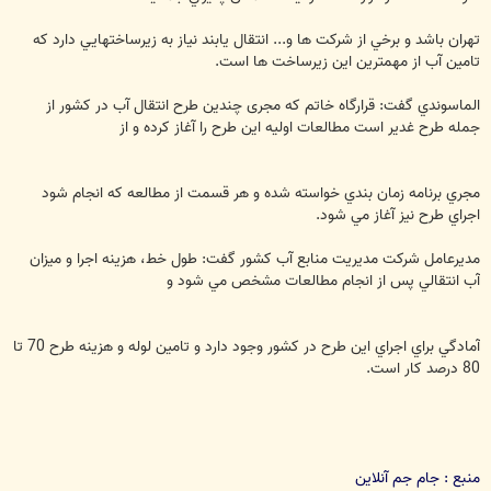
تهران باشد و برخي از شركت ها و... انتقال يابند نياز به زيرساختهايي دارد كه
تامين آب از مهمترين اين زيرساخت ها است.
الماسوندي گفت: قرارگاه خاتم كه مجری چندين طرح انتقال آب در كشور از
جمله طرح غدير است مطالعات اوليه اين طرح را آغاز كرده و از
مجري برنامه زمان بندي خواسته شده و هر قسمت از مطالعه كه انجام شود
اجراي طرح نيز آغاز مي شود.
مديرعامل شركت مديريت منابع آب كشور گفت: طول خط، هزينه اجرا و ميزان
آب انتقالي پس از انجام مطالعات مشخص مي شود و
آمادگي براي اجراي اين طرح در كشور وجود دارد و تامين لوله و هزينه طرح 70 تا
80 درصد كار است.
منبع : جام جم آنلاين