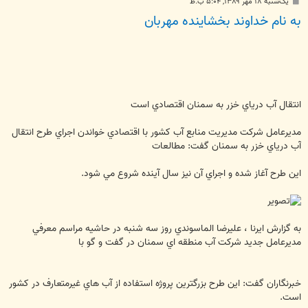
پ
یک‌شنبه ۱۸ مهر ۱۳۸۹, ۵:۰۴ ب.ظ
س
به نام خداوند بخشاینده مهربان
ت
انتقال آب درياي خزر به سمنان اقتصادي است
مديرعامل شركت مديريت منابع آب كشور با اقتصادي خواندن اجراي طرح انتقال
آب درياي خزر به سمنان گفت: مطالعات
اين طرح آغاز شده و اجراي آن نيز سال آينده شروع مي شود.
به گزارش ايرنا ، عليرضا الماسوندي روز سه شنبه در حاشيه مراسم معرفي
مديرعامل جديد شركت آب منطقه اي سمنان در گفت و گو با
خبرنگاران گفت: اين طرح بزرگترين پروژه استفاده از آب هاي غيرمتعارف در كشور
است.