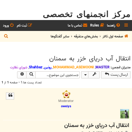
مرکز انجمنهای تخصصی
راهنما
Rules
تماس با ما
ثبت نام
ورود
ج
صفحه اول تالار
بخش‌‌هاي متفرقه
ساير گفتگوها
س
ت
انتقال آب دريای خزر به سمنان
ج
و
مدیران انجمن:
MASTER
,
MOHAMMAD_ASEMOONI
,
رونین
,
Shahbaz
,
شوراي نظارت
جستجو
جستجوی پیش
ارسال پست
تعداد پست ها:1 • صفحه
1
از
1
Moderator
oweiys
انتقال آب دريای خزر به سمنان