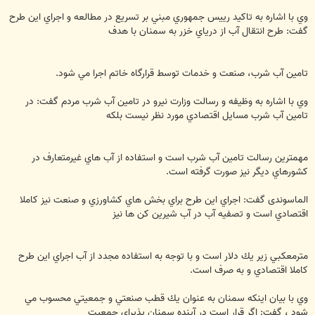
وي با اشاره به تاكيد رييس جمهوري مبني بر تسريع در مطالعه و اجراي اين طرح
گفت: طرح انتقال آب از درياي خزر به سمنان با هدف
تامين آب شرب، صنعت و خدمات توسط قرارگاه خاتم اجرا مي شود.
وي با اشاره به وظيفه و رسالت وزارت نيرو در تامين آب شرب مردم گفت: در
تامين آب شرب مسايل اقتصادي مورد نظر نيست بلكه
مهمترين رسالت تامين آب شرب است و استفاده از آب هاي غيرمتعارف در
كشورهاي ديگر نيز صورت گرفته است.
الماسوندی گفت: اجراي اين طرح براي بخش هاي كشاورزي و صنعت نيز كاملا
اقتصادي است و تصفيه آب در آب شيرين كن ها نيز
مترمعكبي زير يك دلار است و با توجه به استفاده مجدد از آب اجراي اين طرح
كاملا اقتصادي و به صرف است.
وي با بيان اينكه سمنان به عنوان يك قطب صنعتي و جمعيتي محسوب مي
شود ، گفت: اگر قرار است در آينده سمنان پذيراي جمعيت