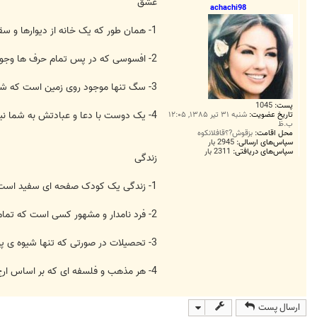
ت
عشق
achachi98
1- همان طور که یک خانه از دیوارها و سقف تشکیل می شود، یک خانواده نیز با عشق و امید شکل می گیرد.(گلن کلوز)
2- افسوسی که در پس تمام حرف ها وجود دارد، در قلب عشق پنهان دارد.(ویلیام باتلریتس)
3- سگ تنها موجود روی زمین است که شما را بیش از خودش دوست دارد.(جوش بیلینگز)
پست:
1045
4- یک دوست با دعا و عبادتش به شما نیرو می بخشد، با عشقش شما را شاد می کند و با امیدش دلگرمتان می سازد.(گلن کلوز)
تاریخ عضویت:
شنبه ۳۱ تیر ۱۳۸۵, ۱۲:۰۵
ب.ظ
محل اقامت:
بزقوش?؟قافلانکوه
سپاس‌های ارسالی:
2945 بار
سپاس‌های دریافتی:
2311 بار
زندگی
1- زندگی یک کودک صفحه ای سفید است که هر کس روی آن علامتی می گذارد.(رابرت اهلین)
2- فرد نامدار و مشهور کسی است که تمام عمر به سختی کار می کند تا شناخته گردد، سپس عینک تیره ای بر چشم می گذارد تا بین مردم تشخیص داده نشود.(رابرت اهلین)
3- تحصیلات در صورتی که تنها شیوه ی پول درآوردن را به جوانان بیاموزد و از چگونه زندگی کردن چیزی به آن بیاموزد، ارزش زیادی ندارد.(ابراهام لینکلن)
4- هر مذهب و فلسفه ای که بر اساس ارج نهادن و توجه به زندگی نباشد، مذهب یا فلسفه درستی نیست.(آلبرت شوئیتزر)
ارسال پست