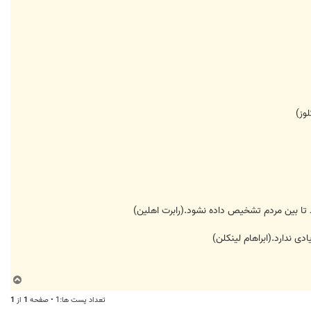
ب
ا
تعداد پست ها:1 • صفحه
1
از
1
ل