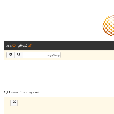
ثبت نام
ورود
جستجو
جستجو
تعداد پست ها:1 • صفحه
1
از
1