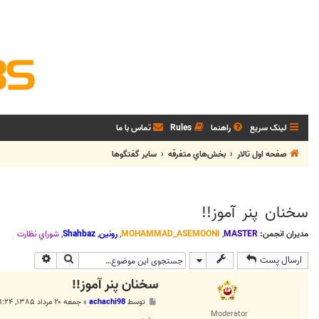
لینک سریع
راهنما
Rules
تماس با ما
صفحه اول تالار
بخش‌‌هاي متفرقه
ساير گفتگوها
سخنان پنر آموز!!
مدیران انجمن:
MASTER
,
MOHAMMAD_ASEMOONI
,
رونین
,
Shahbaz
,
شوراي نظارت
جستجو
جستجوی پی
ارسال پست
سخنان پنر آموز!!
پ
توسط
achachi98
»
جمعه ۲۰ مرداد ۱۳۸۵, ۱:۲۴ ب.ظ
س
Moderator