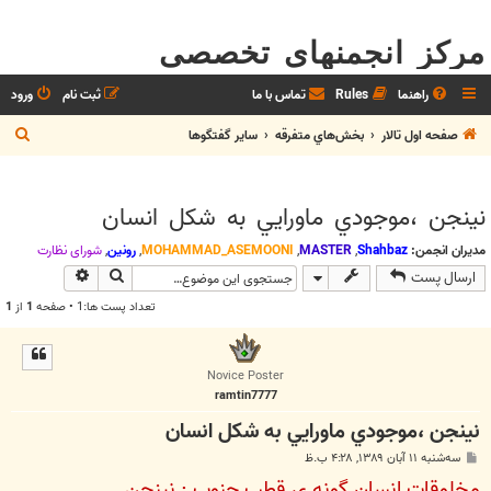
مرکز انجمنهای تخصصی
راهنما
Rules
تماس با ما
ثبت نام
ورود
ج
صفحه اول تالار
بخش‌‌هاي متفرقه
ساير گفتگوها
س
ت
نینجن ،موجودي ماورايي به شكل انسان
ج
و
مدیران انجمن:
Shahbaz
,
MASTER
,
MOHAMMAD_ASEMOONI
,
رونین
,
شوراي نظارت
جستجو
جستجوی پیش
ارسال پست
تعداد پست ها:1 • صفحه
1
از
1
Novice Poster
ramtin7777
نینجن ،موجودي ماورايي به شكل انسان
پ
سه‌شنبه ۱۱ آبان ۱۳۸۹, ۴:۲۸ ب.ظ
س
مخلوقات انسان گونه ی قطب جنوب : نینجن
ت