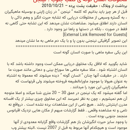
برداشت از وبلاگ : حقیقت پشت پرده – 2010/10/21
قبل از هر چیز باید بدانیم که کلمه ” نینجن ” در زبان ژاپنی و بوسیله ماهیگیران
، به گستره وسیعی از مخلوقات دریایی که تشابه حیرت انگیز و وهم ناکی با
انسان دارند اطلاق میشود .مشاهدات نشان میدهد که این تشابه حتی گاهی نه
فقط در صورت ، بلکه در دستها و پاها نیز وجود دارد .
[External Link Removed for Guests]
این تصویر گرافیکی نینجنی بدون پا و با یک دم ماهی به ما نشان میدهد
================================================
این یکی سفره ماهی با صورت انسان گونه است
شاید بگویید که لااقل یک مخلوق دریایی ممکن است وجود داشته باشد که با
انسان اشتباه شود . مثلا سفره ماهی ها سوراخ بینی و دهانی مانند صورت ما
دارند . در حقیقت آنها چنان ” انسان گونه ” دیده میشوند که معمولا به اشتباه
به عنوان هیولا یا موجود ماوراءالطبیعه فروخته میشوند ولی قرنهاست که
ماهیگیران ژاپنی این مورد را میدانند .
اما گفته میشود که یک نینجن در عمق 30 – 20 متری شنا میکند و اصلا متوجه
آن هم نمیشویم ، چون به نظر نمیرسد که این مخلوق چیزی بیشتر از یک افسانه
مدرن اینترنتی باشد . هیچ نامی از این مشاهدات برده نشده است . درواقع نه
نامی و نه مشاهده واقعی . فقط گزارشات مبهم از مکان هایی نزدیک اقیانوس
منجمد جنوبی بوده است .
با وجود سایز حیرت انگیزشان باز هم گزارشات واقع گرایانه معدودی از آنها
موجود است و هیچکدام آنها مربوط به قبل از 2007 نیست .البته بیشتر وب