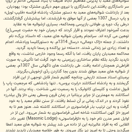
شوالیه‌های معبد با پذیرش مفاهیم کابالا طبیعتاً با بنیاد مسیحی حاکم بر اروپا
سر ناسازگاری یافتند.این ناسازگاری با نیروی مهم دیگری مشترک بود؛ یهودیان.
بعد از بازداشت شوالیه‌های معبد به دستور مشترک پادشاه فرانسه «فلیپ لوبل»
و پاپ درسال 1307 بعضی از آنها موفق به فرارشدند، اما بیشترشان گرفتارگشتند.
درطی یک دوره ی طولانی بازپرسی ومحاکمه، بسیاری ازشوالیه ها به عقاید
بدعت آمیزخود اعتراف نمودند و اقرار کردند که درمیان خود به حضرت عیسی(ع)
توهین می کرده اند. سرانجام رهبران شوالیه های معبد، که «استاد بزرگ» نام
داشتند، از جمله «ژاک دومالی» درسال 1314م. به دستورکلیسا وپادشاه، اعدام
و تعداد زیادی نیز زندانی شدند. «دسته» نیز پراکنده و رسما ناپدید گردید.
محاکمه معبدیان پایان یافت، اما با آنکه رسما وجود خارجی نداشت، به واقع
ناپدید نگردید بلکه نظام ساختاری زیرزمینی به خود گرفت اما تأثیرش به صورت
افراطی‌تر همچنان ادامه یافت. طی بازداشت های ناگهانی سال 1307م. بعضی
از شوالیه های معبد موفق شدند بدون بجا گذاردن ردّی ازخویش،بگریزند.
برمبنای اسناد مستند تاریخی چنانچه گفتیم شمار قابل توجهی از این افراد
گریختند و به پادشاه اسکاتلند «رابرت بروس» ـ تنها پادشاهی که مرجعیت پاپ را
قبول نداشت و کلیسای کاتولیک را به رسمیت نمی شناخت ـ پناه بردند. آنها در
اسکاتلند به مهمترین لژ جزایر بریتانیا در زمان قرون وسطی یعنی «لژ وال بیلدرز»
نفوذ کردند و در اندک زمانی بر آن تسلط یافتند، لژ سنن نظام معبد را به خود
گرفت و به این ترتیب بذر فراماسونری در اسکاتلند کاشته شد. هنوز هم تا به
امروز «لژ کهن اسکاتلند» شاخه اصلی فراماسونری به شمار می‌رود. این لژ در
اوایل عصر مدرن نام خود را به «لژفراماسونی» (Masonic Lodge) تغییر داد.
القابی که به افراد عالیرتبه این لژ داده می شد پیشتر به شوالیه های معبد اعطا
میگردید وحتی تا به امروز نیز بکار میروند. به طور خلاصه معبدیان ناپدید نشدند