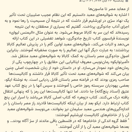
پ
یک‌شنبه ۲۳ آبان ۱۳۸۹, ۳:۳۱ ب.ظ
س
ت
از معابد مصر تا ماسون‌ها
ا اشاره به شوالیه‌های معبد دانستیم که این نظام عجیب صلیبیان تحت تأثیر
یک نهاد سرّی در اورشلیم قرار داشت که در نتیجة آن مسیحیت را رها نمود و به
اجرای آداب جادوگری پرداخت. گفتیم که بسیاری از محققان به این نتیجه
رسیده‌اند که این سر به کابالا مربوط می‌شود. به عنوان مثال «الیمنس لیوای»
نویسندة فرانسوی کتاب تاریخ جادوگری، شواهد تفضیلی در این کتاب ارائه
می‌دهد و اثبات می‌کند، شوالیه‌های معبد اولین گام را در پذیرش تعالیم کابالا
برداشتند؛ به عبارت دیگر آنها این تعالیم را به صورت مخفیانه آموختند. بنابراین
اصول جادوگری مصر باستان به کمک کابالا به شوالیه‌های معبد منتقل شد.
«آمبرتوایکو» رمان‌نویس معروف ایتالیایی این حقایق را در چهارچوب یکی از
رمان‌های خود نمودار می‌سازد. او در داستان خود از زبان شخصیت اصلی چنین
بیان می‌کند که شوالیه‌های معبد تحت تأثیر کابالا قرار داشتند و کابالیست‌ها
صاحب رمزی بودند که در فراعنه مصر باستان قابل ردیابی است. به نوشتة ایکو،
بعضی یهودیان سربسته رموز خاص را آموختند و سپس آنها را در پنج کتاب عهد
عتیق (اسناد پنج‌گانه) جا دادند. اما تنها کابالیست‌ها این رمز را که پنهانی انتقال
یافته درک می‌کنند. کتاب «زوهر» که کتاب اصلی کابالا می‌باشد با اسرار این پنج
کتاب ارتباط دارد. ایکو بعد از بیان اینکه کابالیست‌ها قادرند راز مصر باستان را در
اندازه‌گیری‌های هندسی معبد سلیمان نیز بخوانند، می‌نویسد شوالیه‌های معبد
آن ‌را از خاخام‌های کابالیست اورشلیم آموختند:
" فقط گروه اندکی از خاخام‌ها که در فلسطین باقی ماندند از سرّ آگاه بودند… و
بعدها شوالیه‌های معبد آن را از آنان آموختند. "