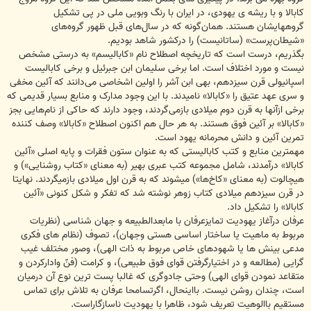
کابالا و با ریشه ی یهودی، در ایران با رنگ وبویی ملی در پی تشکیل
گروههایشان هستند. همان‌گونه که در سال‌های قبل ظهور گروه‌های
«شیطان‌پرست» (ساتانیست) را درکشور شاهد بودیم.
بگذریم، درست است که تاریخچه اصطلاح نام «کابالیسم» به درستی مشخص
نیست و مورد اختلاف است. اما برخی سلیمان ابن جبرئیل و برخی کابالیست
اسپانیولی قرن سیزدهم، بهی ابن آشر را اولین اشخاصی می‌دانند که آئین مخفی
و سری عهد عتیق را «کابالا» نامیدند. با این وجود مدارک و منابع بسیار قدیمی که
برخی ازآنها به قرن دوم میلادی بازمی‌گردند، وجود دارند که حاکی از نام‌هایی بجز
«کابالا» بر آئین فوق هستند. به هر حال هم اکنون اصطلاح «کابالا» وصف کننده
تمرین آئین و دانش محرمانه یهود است.
مهمترین منابع و کتب کابالیستی که به عنوان ستون فقرات و پایه اصلی «آئین
کابالا» درآمدند، شامل مجموعه کتب عبری بهیر (به معنای «کتاب روشنایی») و
هیچالوت (به معنای «کاخ‌ها») میشوند که به قرن اول میلادی بازمیگردند. نهایتا
در قرن سیزدهم میلادی کتاب زوهر نوشته شد که تفکر و شکل کنونی «آئین
کابالا» را تشکیل داد.
عرفان درآغاز یهودیت تمایزعرفان با مابعدالطبیعه و جهان شناسی (نظریات
مربوط به ماهیت یا ساختار اساسی هستی وجهان)، تصوف (نظام های فکری
مدعی بینش ها یا شهودهای خاص مربوط به ذات الهی)، وصور مختلف غیب
گرایی (مطالعه و در اختیارگرفتن قوای فوق طبیعی)، و کرامت (فنّ وادارکردن و
متقاعد نمودن قوای الهی) وحتی جادوگری که غالبا پست ترین نوع آن درمیان
است، چندان روشن نیست. بااینحال، اگرتسامحا عرفان به تلاش برای تماس
مستقیم باالوهیت تعریف شود، ظاهرا با یهودیت ناسازگاراست.