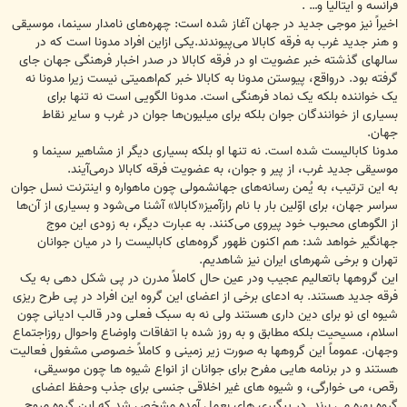
فرانسه و ایتالیا و… .
اخیراً نیز موجی جدید در جهان آغاز شده است: چهره‌های نامدار سینما، موسیقی
و هنر جدید غرب به فرقه کابالا می‌پیوندند.یکی ازاین افراد مدونا است که در
سالهای گذشته خبر عضویت او در فرقه کابالا در صدر اخبار فرهنگی جهان جای
گرفته بود. درواقع، پیوستن مدونا به کابالا خبر کم‌اهمیتی نیست زیرا مدونا نه
یک خواننده بلکه یک نماد فرهنگی است. مدونا الگویی است نه تنها برای
بسیاری از خوانندگان جوان بلکه برای میلیون‌ها جوان در غرب و سایر نقاط
جهان.
مدونا کابالیست شده است. نه تنها او بلکه بسیاری دیگر از مشاهیر سینما و
موسیقی جدید غرب، از پیر و جوان، به عضویت فرقه کابالا درمی‌آیند.
به این ترتیب، به یُمن رسانه‌های جهانشمولی چون ماهواره و اینترنت نسل جوان
سراسر جهان، برای اوّلین بار با نام رازآمیز«کابالا» آشنا می‌شود و بسیاری از آن‌ها
از الگوهای محبوب خود پیروی می‌کنند. به عبارت دیگر، به زودی این موج
جهانگیر خواهد شد: هم اکنون ظهور گروه‌های کابالیست را در میان جوانان
تهران و برخی شهرهای ایران نیز شاهدیم.
این گروهها باتعالیم عجیب ودر عین حال کاملاً مدرن در پی شکل دهی به یک
فرقه جدید هستند. به ادعای برخی از اعضای این گروه این افراد در پی طرح ریزی
شیوه ای نو برای دین داری هستند ولی نه به سبک فعلی ودر قالب ادیانی چون
اسلام، مسیحیت بلکه مطابق و به روز شده با اتفاقات واوضاع واحوال روزاجتماع
وجهان. عموماً این گروهها به صورت زیر زمینی و کاملاً خصوصی مشغول فعالیت
هستند و در برنامه هایی مفرح برای جوانان از انواع شیوه ها چون موسیقی،
رقص، می خوارگی، و شیوه های غیر اخلاقی جنسی برای جذب وحفظ اعضای
گروه بهره می برند. در پیگیری های بعمل آمده مشخص شد که این گروه مروج