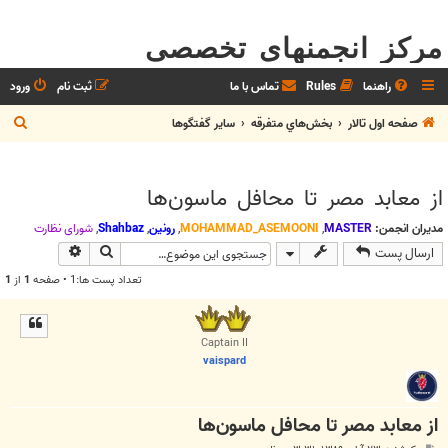
مرکز انجمنهای تخصصی
راهنما
Rules
تماس با ما
ثبت نام
ورود
ج
صفحه اول تالار
بخش‌‌هاي متفرقه
ساير گفتگوها
س
ت
از معابد مصر تا محافل ماسون‌ها
ج
و
مدیران انجمن:
MASTER
,
MOHAMMAD_ASEMOONI
,
رونین
,
Shahbaz
,
شوراي نظارت
جستجو
جستجوی پیش
ارسال پست
تعداد پست ها:1 • صفحه
1
از
1
Captain II
vaispard
از معابد مصر تا محافل ماسون‌ها