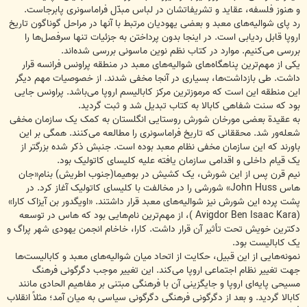
و هنوز فلسفه، عقاید و تشریفاتشان در لباس مبدّل فراماسونری پابرجاست.
رد پای شوالیه‌های معبد و بعضی یهودیان مرتبط با آنها در مراحل گوناگون تاریخ
اروپا قابل ردیابی است. در اینجا بدون پرداختن به جزئیات تنها سرفصل‌ها را
بررسی می‌کنیم. موارد در کتاب نظم نوین ماسونی بررسی شده‌اند.
یکی از مهم‌ترین پناهگاه‌های شوالیه‌های معبد در منطقه پراونس فرانسه قرار
داشت. طی بازداشت‌ها، بسیاری در آنجا مخفی شدند. از خصوصیات مهم دیگر
این منطقه این است که مرموزترین مرکز کابالیسم اروپا می‌باشد. پراونس جایی
بود که سنت شفاهی کابالا به کتاب تبدیل شد و ثبت گردید.
به عقیدة بعضی مورخان شورش روستایی انگلستان به کمک یک سازمان مخفی
شعله‌ور شد. محققانی که تاریخ فراماسونری را مطالعه می‌کنند. همگی بر این
باورند که این سازمان مخفی نظام معبد بوده است. جنبش ذکر شده بزرگتر از
یک قیام داخلی و اقدامی سازمان یافته علیه کلیسای کاتولیک بود.
نیم قرن پس از این شورش، یک کشیش در بوهیما(جنوب اطریش) بنام«جان
هاس John Huss» شورشی را در مخالفت با کلیسای کاتولیک آغاز کرد. در
پشت پرده این شورش نیز شوالیه‌های معبد قرار داشتند. «اویگدور بن آیزاک کارا»
(Avigdor Ben Isaac Kara )، از مهم‌ترین نام‌هایی بود که هاس در توسعه
دکترین خویش تحت تأثیر آن قرار داشت. کارا، خاخام انجمن یهودی شهر پراگ و
یک کابالیست بود.
نمونه‌هایی از این قبیل، حکایت از اتحاد میان شوالیه‌های معبد و کابالیست‌ها
جهت تغییر نظام اجتماعی اروپا می‌کند. این تغییر موجب دگرگونی فرهنگ
مسیحی پایه‌ای اروپا و جایگزینی آن با فرهنگی مبتنی بر مفاهیم الحادی مانند
کابالا گردید. و بعد از دگرگونی فرهنگی دگرگونی سیاسی به میان آمد؛ مثلاً انقلاب