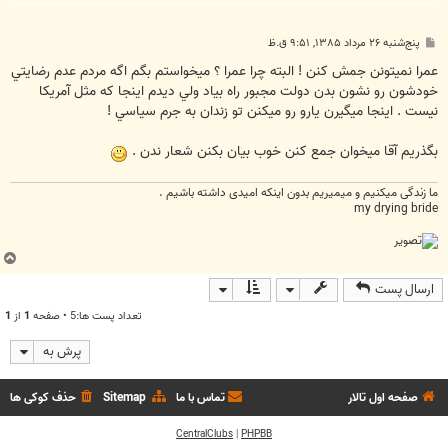
پ
پنج‌شنبه ۲۶ مرداد ۱۳۸۵, ۹:۵۱ ق.ظ
س
ت
عمرا نميتونن جمش کنن ! البته چرا عمرا ؟ ميخواستم بگم اگه مردم عدم رضايتي
خودشون رو نشون بدن دولت مجبور راه بياد ولي ديدم اينجا که مثل آمريکا
نيست . اينجا ميگيرن يارو رو ميکنن تو زندان به جرم سياسي !
بگذريم آقا ميخوان جمع کنن خوب بيان بکنن شعار ندن .
ما زندگی میکنیم و میمیریم بدون اینکه امیدی داشته باشیم .
my drying bride
ب
ا
ارسال پست
ل
ا
تعداد پست ها:5 • صفحه
1
از
1
پرش به
صفحه اول تالار
تماس با ما
Sitemap
حذف کوکی ها
CentralClubs
|
PHPBB