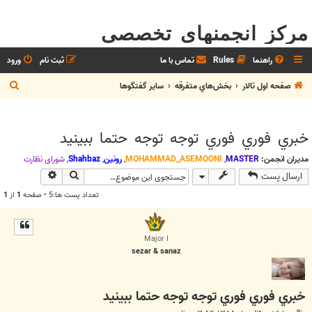
مرکز انجمنهای تخصصی
راهنما
Rules
تماس با ما
ثبت نام
ورود
ج
صفحه اول تالار
بخش‌‌هاي متفرقه
ساير گفتگوها
س
ت
خبري فوري فوري توجه توجه حتما ببينيد
ج
و
مدیران انجمن:
MASTER
,
MOHAMMAD_ASEMOONI
,
رونین
,
Shahbaz
,
شوراي نظارت
جستجو
جستجوی پیش
ارسال پست
تعداد پست ها:5 • صفحه
1
از
1
Major I
sezar & sanaz
خبري فوري فوري توجه توجه حتما ببينيد