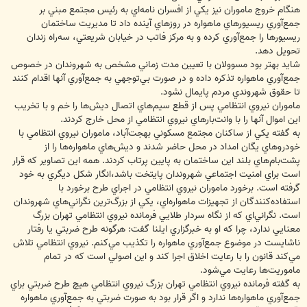
هنگام خروج ماموران نيز يكي از افسران نامه‌اي به رئيس مجتمع مبني بر
جمع‌آوري ريسيورهاي ماهواره در روزهاي آينده داد تا مديريت ساختمان
ريسيورها را جمع‌آوري كرده و به مركز فاتب در خيابان شريعتي، سه‌راه زندان
تحويل دهد.
شايد بهتر بود مسوولان با تعيين مدت زماني مشخص به شهروندان در خصوص
جمع‌آوري ماهواره تذكره داده و در صورت بي‌توجهي به جمع‌آوري آنها اقدام كنند
تا حقوق شهروندي مردم پايمال نشود.
ماموران نيروي انتظامي پس از قطع سيم‌هاي اتصال ديش‌ها را خم و با تخريب
اين اموال آنها را با وانت‌بارهاي نيروي انتظامي از محل خارج كردند.
به گفته يكي از ساكنان مجتمع مسكوني بهجت‌آباد، ماموران نيروي انتظامي با
خودروهاي يگان امداد در محل حاضر شدند و ديش‌هاي ماهواره‌ها را از
پشت‌بام‌هاي بلند اين ساختمان به پايين پرتاب كردند. همه اين تصاوير كه قرار
است براي امنيت اجتماعي شهروندان پايتخت باشد،‌انگار شكل ديگري به خود
گرفته است. برخورد ماموران نيروي انتظامي در اجراي طرح برخورد با
استفاده‌كنندگان از تجهيزات ماهواره‌اي، يكي از بزرگ‌ترين نگراني‌هاي شهروندان
است. نگراني‌‌اي كه از نگاه سردار طلايي فرمانده نيروي انتظامي تهران بزرگ
معنايي ندارد، چرا كه او به خبرگزاري ايلنا گفت: هرگونه طرح ضربتي يا رفتار
ناشايست در موضوع جمع‌آوري ماهواره را تكذيب مي‌كنم. نيروي انتظامي تلاش
مي‌كند قانون را با رعايت اخلاق اجرا كند و اين اصولي است كه در تمام
ماموريت‌ها رعايت مي‌شود.
به گفته فرمانده نيروي انتظامي تهران بزرگ نيروي انتظامي هيچ طرح ضربتي براي
جمع‌آوري ماهواره‌ها ندارد و اگر قرار بود به صورت ضربتي به جمع‌آوري ماهواره