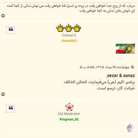
دریاب که از روح جدا خواهی رفت در پرده ی اسرار فنا خواهی رفت می نوش ندانی از کجا آمده
ای خوش باش ندانی به کجا خواهی رفت
ب
ا
ل
ا
Colonel II
Reza6662
پ
چهارشنبه ۲۵ مرداد ۱۳۸۵, ۵:۵۵ ب.ظ
س
ت
,
sezar & sanaz
پيامبر اکرم (ص) مي‌فرمايند: الخائن الخائف
خيانت کار، ترسو است.
ب
ا
ل
ا
Old Moderator
Kingman_62