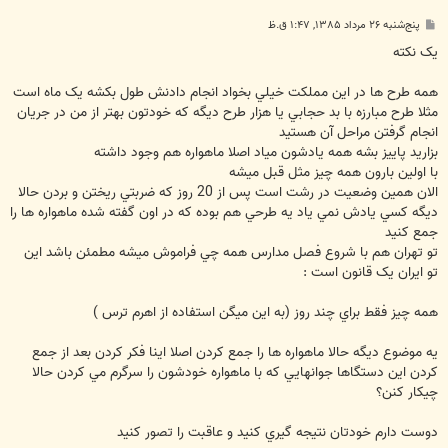
پ
پنج‌شنبه ۲۶ مرداد ۱۳۸۵, ۱:۴۷ ق.ظ
س
ت
يک نکته
همه طرح ها در اين مملکت خيلي بخواد انجام دادنش طول بکشه يک ماه است
مثلا طرح مبارزه با بد حجابي يا هزار طرح ديگه که خودتون بهتر از من در جريان
انجام گرفتن مراحل آن هستيد
بزاريد پاييز بشه همه يادشون مياد اصلا ماهواره هم وجود داشته
با اولين بارون همه چيز مثل قبل ميشه
الان همين وضعيت در رشت است پس از 20 روز که ضربتي ريختن و بردن حالا
ديگه کسي يادش نمي ياد يه طرحي هم بوده که در اون گفته شده ماهواره ها را
جمع کنيد
تو تهران هم با شروع فصل مدارس همه چي فراموش ميشه مطمئن باشد اين
تو ايران يک قانون است :
همه چيز فقط براي چند روز (به اين ميگن استفاده از اهرم ترس )
يه موضوع ديگه حالا ماهواره ها را جمع کردن اصلا اينا فکر کردن بعد از جمع
کردن اين دستگاها جوانهايي که با ماهواره خودشون را سرگرم مي کردن حالا
چيکار کنن؟
دوست دارم خودتان نتيجه گيري کنيد و عاقبت را تصور کنيد