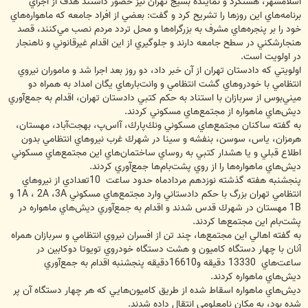
اسلامشهر، هشتگرد و نماينده بسيج تهران نيز حضور داشتند هدف از اجراي
برنامه‌هاي اين روزها را تشريح كرد و گفت: ‌بعضي از افراد جامعه كه ماهواره‌هاي
خود را بر پنجره‌هاي مشرف به بزرگراه‌ها و محل تردد مردم نصب مي‌كنند، قصد
هنجارشكني در سطح جامعه دارند و جلوگيري از اين اقدام غيرقانوني و ناهنجار
در اولويت است.
اولويتي كه دادستان تهران از آن خبر داد، دو روز بعد اجرا شد و ماموران نيروي
انتظامي با خودروهاي گشت انتظامي و وانت‌بارهاي يگان امداد به همراه دو
ميني‌بوس از سربازان با استناد به حكم كتبي دادستان تهران، اقدام به جمع‌آوري
ديش‌هاي ماهواره از مجتمع‌هاي مسكوني كردند.
به گفته ساكنان مجتمع‌هاي مسكوني ونك‌پارك، آاس‌پ، بهجت‌آباد، مهستان،
هرمزان، ياس، سوسن، بنفشه و سينا در شهرك غرب نيروهاي انتظامي بدون
اطلاع قبلي و يا هشدار كتبي به روساي ساختمان‌هاي اين مجتمع‌هاي مسكوني
ديش‌هاي ماهواره‌ها را از روي پشت‌بام‌ها جمع‌آوري كردند.
پنجشنبه هفته گذشته نوزدهم مردادماه حدود ساعت ‌ 10‌تعدادي از نيروهاي
انتظامي تهران بزرگ با حكم دادستاني وارد مجتمع‌هاي مسكوني 1A ، 2A ،3A و
1B مهستان در شهرك قدس شدند و اقدام به جمع‌آوري ديش‌هاي ماهواره در
پشت‌بام اين مجتمع‌ها كردند.
به گفته اهالي اين مجتمع‌ها، چند تن از افسران نيروي انتظامي و سربازان همراه
آنان با چهار دستگاه كاميون و هشت دستگاه خودروي تويوتا دوكابين در
ساعت‌هاي ‌ 13330 دقيقه و16610دقيقه پنجشنبه اقدام به جمع‌آوري
ديش‌هاي ماهواره كردند.
ديش‌هاي ماهواره اسقاط شده از طريق كاميون‌هايي كه هر چهار دستگاه آن پر
شده بود، به مكان نامعلومي انتقال داده شدند.