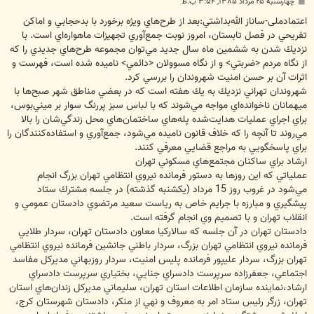
پ
چهارشنبه ۲۵ مرداد ۱۳۸۵, ۳:۵۴ ب.ظ
س
ت
اعتمادملی-ساناز الله‌بداشتي‌:بعد از طرح‌هاي ويژه برخورد با بدحجابي و اماكن
تفريحي در فصل تابستان، امروز نوبت جمع‌آوري تجهيزات ماهواره‌اي است. با
نزديك شدن به ششمين ماه سال جديد مي‌توان مجموعه طرح‌هاي جديدي را كه
از نگاه مردم <ضربتي> و از نگاه مسوولان <دائمي> ناميده شده است، فهرست و
اثرات آن بر حسن امنيت شهروندان را بررسي كرد.
شهروندان تهراني نزديك به يك هفته است كه در بعضي مناطق شهر صبح‌ها با
ميهمانان ناخوانده‌اي مواجه مي‌شوند كه با لباس سبز پررنگ سوار بر ميني‌بوس،
براي اجراي عمليات هدايت‌شده پله‌هاي ساختمان‌هاي محل زندگي‌شان را بالا
مي‌روند تا آنچه را كه خلاف قانون ناميده مي‌شود، جمع‌آوري و استفاده‌كنندگان را
براي پاسخگويي به مراجع قضايي معرفي كنند.
ارشاد براي ساكنان مجتمع‌هاي مسكوني تهران
عملياتي كه اين روزها به دستور فرمانده نيروي انتظامي تهران بزرگ انجام
مي‌شود در غروب روز 15 مرداد (يكشنبه گذشته) در جلسه مشترك ستاد
پيشگيري و مبارزه با جرايم خاص به رياست سعيد مرتضوي دادستان عمومي و
انقلاب تهران و با تصميم وي انجام گرفته است.
دادستان تهران در آن جلسه كه سالاركيا معاون د‌ادستان تهران، سردار طلايي
فرمانده نيروي انتظامي تهران بزرگ، سردار باطني جانشين فرمانده نيروي انتظامي
تهران بزرگ، سردار عليپور فرمانده پليس امنيت، سردار روزبهاني مديركل مفاسد
اجتماعي، جعفرزاده سرپرست دادسراي جنايي، بختياري سرپرست دادسراي
ارشاد،‌نماينده سازمان اطلاعات استان تهران، سليماني مديركل زندان‌هاي استان
تهران، زرگر رئيس ستاد امر به معروف و نهي از منكر، دادستان شهرستان كرج،