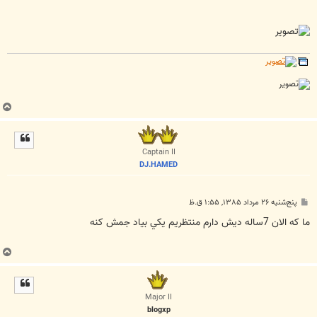
ب
ا
ل
ا
Captain II
DJ.HAMED
پ
پنج‌شنبه ۲۶ مرداد ۱۳۸۵, ۱:۵۵ ق.ظ
س
ت
ما که الان 7ساله ديش دارم منتظريم يکي بياد جمش کنه
ب
ا
ل
ا
Major II
blogxp