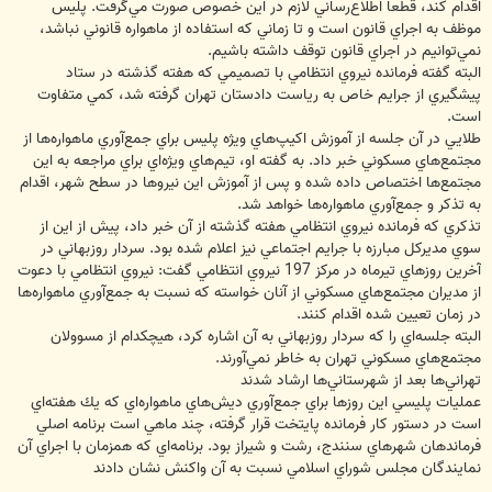
اقدام كند، قطعا اطلاع‌رساني لازم در اين خصوص صورت مي‌گرفت. پليس
موظف به اجراي قانون است و تا زماني كه استفاده از ماهواره قانوني نباشد،
نمي‌توانيم در اجراي قانون توقف داشته باشيم.
البته گفته فرمانده نيروي انتظامي با تصميمي كه هفته گذشته در ستاد
پيشگيري از جرايم خاص به رياست دادستان تهران گرفته شد، كمي متفاوت
است.
طلايي در آن جلسه از آموزش اكيپ‌هاي ويژه پليس براي جمع‌آوري ماهواره‌ها از
مجتمع‌هاي مسكوني خبر داد. به گفته او، تيم‌هاي ويژه‌اي براي مراجعه به اين
مجتمع‌ها اختصاص داده شده و پس از آموزش اين نيروها در سطح شهر، اقدام
به تذكر و جمع‌آوري ماهواره‌ها خواهد شد.
تذكري كه فرمانده نيروي انتظامي هفته گذشته از آن خبر داد، پيش از اين از
سوي مديركل مبارزه با جرايم اجتماعي نيز اعلام شده بود. سردار روزبهاني در
آخرين روزهاي تيرماه در مركز 197 نيروي انتظامي گفت: نيروي انتظامي با دعوت
از مديران مجتمع‌هاي مسكوني از آنان خواسته كه نسبت به جمع‌آوري ماهواره‌ها
در زمان تعيين شده اقدام كنند.
البته جلسه‌اي را كه سردار روزبهاني به آن اشاره كرد، هيچكدام از مسوولان
مجتمع‌هاي مسكوني تهران به خاطر نمي‌آورند.
تهراني‌ها بعد از شهرستاني‌‌ها ارشاد شدند
عمليات پليسي اين روزها براي جمع‌آوري ديش‌هاي ماهواره‌اي كه يك هفته‌اي
است در دستور كار فرمانده پايتخت قرار گرفته، چند ماهي است برنامه اصلي
فرماندهان شهرهاي سنندج، رشت و شيراز بود. برنامه‌اي كه همزمان با اجراي آن
نمايندگان مجلس شوراي اسلامي نسبت به آن واكنش نشان دادند