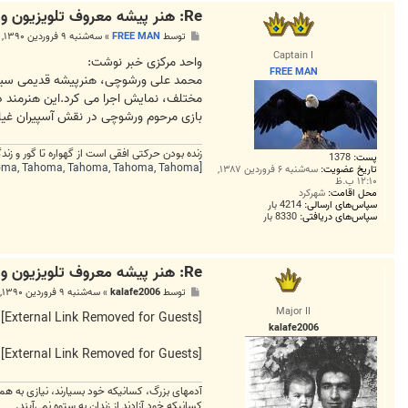
Re: هنر پیشه معروف تلویزیون و سینما درگذشت+عکس
پ
توسط
FREE MAN
»
سه‌شنبه ۹ فروردین ۱۳۹۰, ۱۰:۱۱ ب.ظ
س
Captain I
ت
واحد مرکزی خبر نوشت:
FREE MAN
محمد علی ورشوچی، هنرپیشه قدیمی سینما، 
مختلف، نمایش اجرا می کرد.این هنرمند در سال 1304 در تهران به
بازی مرحوم ورشوچی در نقش آسپیران غیاث 
زنده بودن حرکتی افقی است از گهواره تا گور و ز
پست:
1378
[FONT=Tahoma, Tahoma, Tahoma, Tahoma, Tahoma][HIGHLIGHT=#fef8e0]انسان ها دو دسته اند: آن هایی که بیدارند در تاریکی و آن هایی که خوابند در
تاریخ عضویت:
سه‌شنبه ۶ فروردین ۱۳۸۷,
۱۲:۱۰ ب.ظ
محل اقامت:
شهرکرد
سپاس‌های ارسالی:
4214 بار
سپاس‌های دریافتی:
8330 بار
Re: هنر پیشه معروف تلویزیون و سینما درگذشت+عکس
پ
توسط
kalafe2006
»
سه‌شنبه ۹ فروردین ۱۳۹۰, ۱۰:۴۳ ب.ظ
س
Major II
ت
[External Link Removed for Guests]
kalafe2006
[External Link Removed for Guests]
آدمهای بزرگ، کسانیکه خود بسیارند، نیازی به همو
کسانیکه خود آزادند از زندان به ستوه نمی‌آیند.