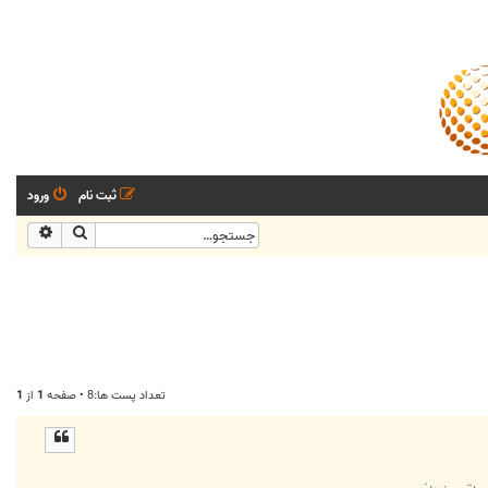
ثبت نام
ورود
جستجو
جستجو
تعداد پست ها:8 • صفحه
1
از
1