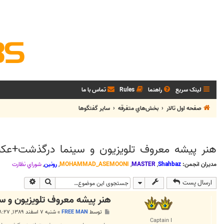
لینک سریع
راهنما
Rules
تماس با ما
صفحه اول تالار
بخش‌‌هاي متفرقه
ساير گفتگوها
هنر پیشه معروف تلویزیون و سینما درگذشت+ع
مدیران انجمن:
Shahbaz
,
MASTER
,
MOHAMMAD_ASEMOONI
,
رونین
,
شوراي نظارت
جستجو
جستجوی پی
ارسال پست
هنر پیشه معروف تلویزیون و
پ
توسط
FREE MAN
»
شنبه ۷ اسفند ۱۳۸۹, ۸:۲۷ ب.ظ
س
Captain I