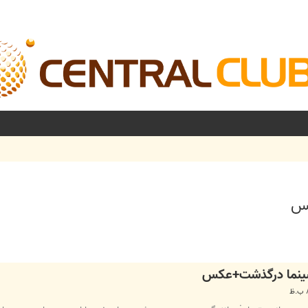
کس
شرفته
 سینما درگذشت+عکس