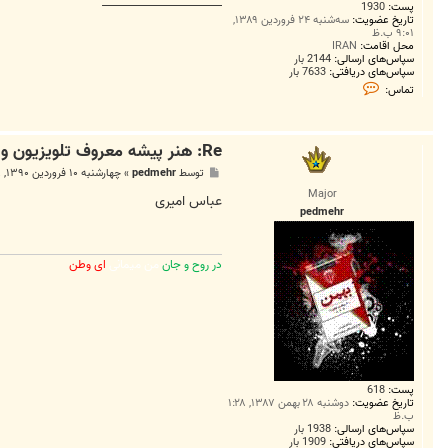
________________________
پست:
1930
تاریخ عضویت:
سه‌شنبه ۲۴ فروردین ۱۳۸۹,
۹:۰۱ ب.ظ
محل اقامت:
IRAN
سپاس‌های ارسالی:
2144 بار
سپاس‌های دریافتی:
7633 بار
ت
تماس:
م
ا
س
H
Re: هنر پیشه معروف تلویزیون و سینما درگذشت+عکس
O
R
پ
توسط
pedmehr
»
چهارشنبه ۱۰ فروردین ۱۳۹۰, ۱۰:۴۸ ق.ظ
L
س
I
Major
ت
عباس امیری
K
pedmehr
A
N
در روح و جان
من میمانی
ای وطن
پست:
618
تاریخ عضویت:
دوشنبه ۲۸ بهمن ۱۳۸۷, ۱:۲۸
ب.ظ
سپاس‌های ارسالی:
1938 بار
سپاس‌های دریافتی:
1909 بار