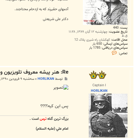
آدمهای حقیرند که به ازدحام محتاجند.
دکتر علی شریعتی
پست:
440
تاریخ عضویت:
چهارشنبه ۱۲ آبان ۱۳۸۹, ۱۱:۲۸
ق.ظ
محل اقامت:
کهکشان راه شیری پلاک 12
سپاس‌های ارسالی:
650 بار
سپاس‌های دریافتی:
1785 بار
ت
تماس:
م
ا
س
k
Re: هنر پیشه معروف تلویزیون و سینما درگذشت+عکس
a
l
پ
توسط
HORLIKAN
»
سه‌شنبه ۹ فروردین ۱۳۹۰, ۱۱:۲۳ ب.ظ
a
س
f
Captain I
ت
e
HORLIKAN
2
0
0
6
پس این کیه؟؟؟؟
بزرگ ترين گناه
ترس
است .
امام علي (عليه السلام)