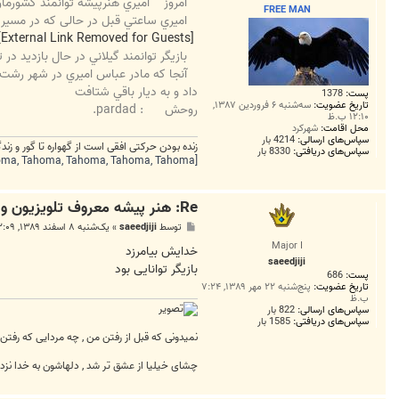
ت
امروز
اميري هنرپیشه توانمند كشورما
FREE MAN
اميري ساعتي قبل در حالی كه در مسیر ر
[External Link Removed for Guests]
بازيگر توانمند گيلاني در حال بازديد در تله فيلمي در فومن بود كه از 10 روز گذشته استا
آنجا كه مادر عباس اميري در شهر رشت 
داد و به ديار باقي شتافت
پست:
1378
تاریخ عضویت:
سه‌شنبه ۶ فروردین ۱۳۸۷,
روحش
: pardad.
۱۲:۱۰ ب.ظ
محل اقامت:
شهرکرد
سپاس‌های ارسالی:
4214 بار
زنده بودن حرکتی افقی است از گهواره تا گور و ز
سپاس‌های دریافتی:
8330 بار
[FONT=Tahoma, Tahoma, Tahoma, Tahoma, Tahoma][HIGHLIGHT=#fef8e0]انسان ها دو دسته اند: آن هایی که بیدارند در تاریکی و آن هایی که خوابند در
Re: هنر پیشه معروف تلویزیون و سینما درگذشت+عکس
پ
توسط
saeedjiji
»
یک‌شنبه ۸ اسفند ۱۳۸۹, ۱۲:۰۹ ق.ظ
س
Major I
ت
خدایش بیامرزد
saeedjiji
بازیگر توانایی بود
پست:
686
تاریخ عضویت:
پنج‌شنبه ۲۲ مهر ۱۳۸۹, ۷:۲۴
ب.ظ
سپاس‌های ارسالی:
822 بار
سپاس‌های دریافتی:
1585 بار
نمیدونی که قبل از رفتن من , چه مردایی که رفتن
چشای خیلیا از عشق تر شد , دلهاشون به خدا نزد