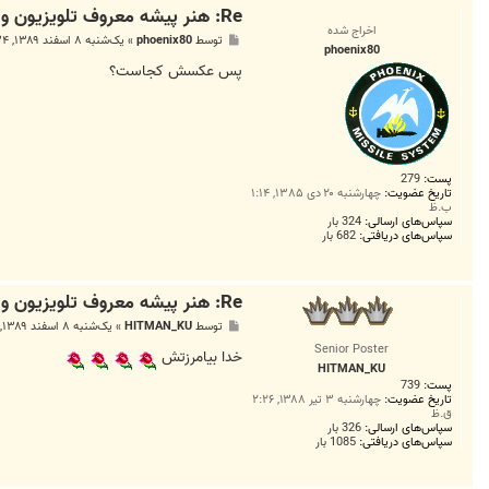
Re: هنر پیشه معروف تلویزیون و سینما درگذشت+عکس
اخراج شده
پ
توسط
phoenix80
»
یک‌شنبه ۸ اسفند ۱۳۸۹, ۱:۳۴ ق.ظ
phoenix80
س
ت
پس عکسش کجاست؟
پست:
279
تاریخ عضویت:
چهارشنبه ۲۰ دی ۱۳۸۵, ۱:۱۴
ب.ظ
سپاس‌های ارسالی:
324 بار
سپاس‌های دریافتی:
682 بار
Re: هنر پیشه معروف تلویزیون و سینما درگذشت+عکس
پ
توسط
HITMAN_KU
»
یک‌شنبه ۸ اسفند ۱۳۸۹, ۷:۲۶ ب.ظ
س
Senior Poster
ت
خدا بیامرزتش
HITMAN_KU
پست:
739
تاریخ عضویت:
چهارشنبه ۳ تیر ۱۳۸۸, ۲:۲۶
ق.ظ
سپاس‌های ارسالی:
326 بار
سپاس‌های دریافتی:
1085 بار