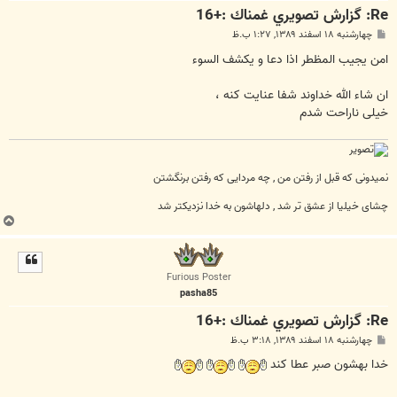
Re: گزارش تصويري غمناك :+16
پ
چهارشنبه ۱۸ اسفند ۱۳۸۹, ۱:۲۷ ب.ظ
س
ت
امن یجیب المظطر اذا دعا و یکشف السوء
ان شاء الله خداوند شفا عنایت کنه ،
خیلی ناراحت شدم
نمیدونی که قبل از رفتن من , چه مردایی که رفتن برنگشتن
چشای خیلیا از عشق تر شد , دلهاشون به خدا نزدیکتر شد
ب
ا
ل
ا
Furious Poster
pasha85
Re: گزارش تصويري غمناك :+16
پ
چهارشنبه ۱۸ اسفند ۱۳۸۹, ۳:۱۸ ب.ظ
س
ت
خدا بهشون صبر عطا کند