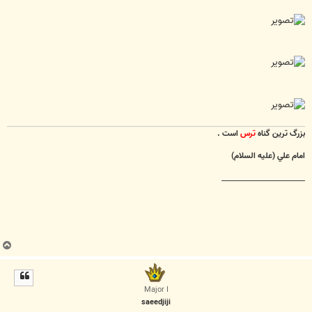
بزرگ ترين گناه
ترس
است .
امام علي (عليه السلام)
________________________
ب
ا
ل
ا
Major I
saeedjiji