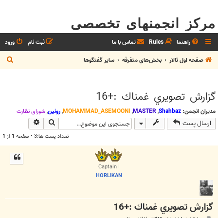
مرکز انجمنهای تخصصی
راهنما
Rules
تماس با ما
ثبت نام
ورود
ج
صفحه اول تالار
بخش‌‌هاي متفرقه
ساير گفتگوها
س
ت
گزارش تصويري غمناك :+16
ج
و
مدیران انجمن:
Shahbaz
,
MASTER
,
MOHAMMAD_ASEMOONI
,
رونین
,
شوراي نظارت
جستجو
جستجوی پیش
ارسال پست
تعداد پست ها:3 • صفحه
1
از
1
Captain I
HORLIKAN
گزارش تصويري غمناك :+16