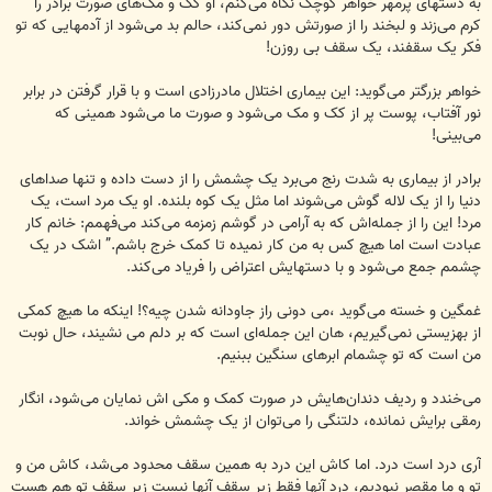
به دستهای پرمهر خواهر کوچک نگاه می‌کنم، او کک و مک‌های صورت برادر را
کرم می‌زند و لبخند را از صورتش دور نمی‌کند، حالم بد می‌شود از آدمهایی که تو
فکر یک سقفند، یک سقف بی روزن!
خواهر بزرگتر می‌گوید: این بیماری اختلال مادرزادی است و با قرار گرفتن در برابر
نور آفتاب، پوست پر از کک و مک می‌شود و صورت ما می‌شود همینی که
می‌بینی!
برادر از بیماری به شدت رنج می‌برد یک چشمش را از دست داده و تنها صداهای
دنیا را از یک لاله گوش می‌شوند اما مثل یک کوه بلنده. او یک مرد است، یک
مرد! این را از جمله‌اش که به آرامی در گوشم زمزمه می‌کند می‌فهمم: خانم کار
عبادت است اما هیچ کس به من کار نمیده تا کمک خرج باشم.” اشک در یک
چشمم جمع می‌شود و با دستهایش اعتراض را فریاد می‌کند.
غمگین و خسته می‌گوید ،‌می دونی راز جاودانه شدن چیه؟! اینکه ما هیچ کمکی
از بهزیستی نمی‌گیریم، هان این جمله‌ای است که بر دلم می نشیند، حال نوبت
من است که تو چشمام ابرهای سنگین ببنیم.
می‌خندد و ردیف دندان‌هایش در صورت کمک و مکی اش نمایان می‌شود، انگار
رمقی برایش نمانده، دلتنگی‌ را می‌توان از یک چشمش خواند.
آری درد است درد. اما کاش این درد به همین سقف محدود می‌شد، کاش من و
تو و ما مقصر نبودیم، درد آنها فقط زیر سقف آنها نیست زیر سقف تو هم هست