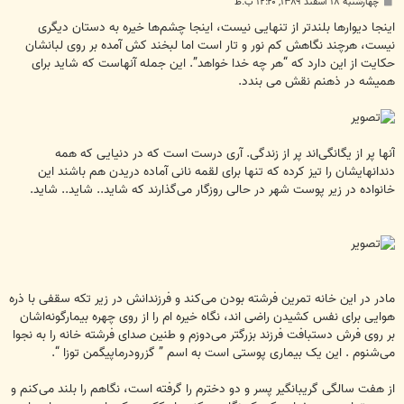
پ
چهارشنبه ۱۸ اسفند ۱۳۸۹, ۱۲:۲۰ ب.ظ
س
ت
اینجا دیوارها بلندتر از تنهایی نیست، اینجا چشم‌ها خیره به دستان دیگری
نیست، هرچند نگاهش کم نور و تار است اما لبخند کش آمده بر روی لبانشان
حکایت از این دارد که “هر چه خدا خواهد”. این جمله آنهاست که شاید برای
همیشه در ذهنم نقش می بندد.
آنها پر از یگانگی‌اند پر از زندگی. آری درست است که در دنیایی که همه
دندانهایشان را تیز کرده که تنها برای لقمه نانی آماده دریدن هم باشند این
خانواده در زیر پوست شهر در حالی روزگار می‌گذارند که شاید.. شاید.. شاید.
مادر در این خانه تمرین فرشته بودن می‌کند و فرزندانش در زیر تکه سقفی با ذره
هوایی برای نفس کشیدن راضی اند، نگاه خیره ام را از روی چهره بیمارگونه‌اشان
بر روی فرش دستبافت فرزند بزرگتر می‌دوزم و طنین صدای فرشته خانه را به نجوا
می‌شنوم . این یک بیماری پوستی است به اسم ” گزرودرماپیگمن توزا “.
از هفت سالگی گریبانگیر پسر و دو دخترم را گرفته است، نگاهم را بلند می‌کنم و