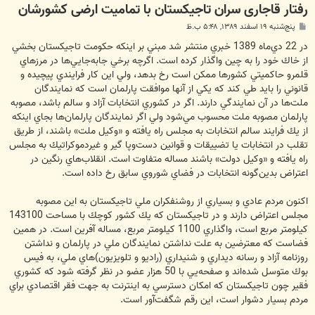
رفتار قاجاری سران تاجیکستان با تمامیت ارضی کشورشان
پ
پنج‌شنبه ۱۹ اسفند ۱۳۸۹, ۵:۴۸ ب.ظ
س
ت
در 22 دي‌ماه 1389 خبري منتشر شد مبني بر اينكه حكومت تاجيكستان بخشي
از خاك خود را به چين واگذار كرده است. اگرچه برخي جابه‌جايي‌ها در مرزهاي
قلمرو حاكميتي كشورها ممكن است رخ بدهد، ولي اين كار فرايندي پيچيده و
قانوني را بايد طي كند كه يكي از آنها موافقت پارلمان است كه نمايندگان
ملت‌ها در آن نمايندگي دارند. اگر در كشوري انتخابات آزاد و سالم باشد، مصوبه
پارلمان مصوبه ملت محسوب مي‌شود ولي اگر نمايندگان پارلمان‌ها بجاي اينكه
از يك فرايند سالم انتخابات به مجلس راه يافته و «وكيل ملت» باشند، از طريق
تقلب در انتخابات يا تضييقات و قوانين دست‌و‌‌پا گير و غيردموكراتيك به مجلس
راه يافته و «وكيل دولت» باشند مساله متفاوت است. انقلاب‌هاي رنگين در
اعتراض بدين‌گونه انتخابات در فضاي شوروي سابق رخ داده است.
اكنون مردم عادي و بسياري از روشنفكران ملي تاجيكستان به اين مصوبه
مجلس اعتراض دارند و در تاجيكستان كه يك كشور كوچك با مساحت 143100
كيلومتر مربع است، واگذاري 1100 كيلومتر مربع، مساله آفرين است. در همين
فضاست كه معترضين به علت نداشتن نمايندگان ملي در پارلمان و نداشتن
روزنامه آزاد و رسانه ديداري و شنيداري (راديو و تلويزيون)‌هاي ملي، به فيس
بوك متوسل شده‌اند و صفحه‌يي با 50 هزار عضو در نظر گرفته شود كه كشوري
فقير چون تاجيكستان كه امكان دسترسي به اينترنت به جهت فقر اقتصادي براي
مردم بسيار دشوار است، اين رقم شگفت‌آور است.