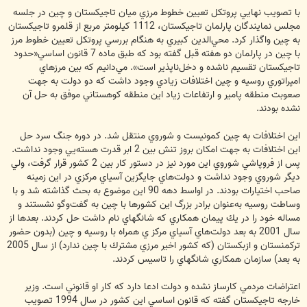
با تصويب نهايي پروتكل تعيين خطوط مرزي ميان تاجيكستان و چين در جلسه
مجلس نمايندگان پارلمان تاجيكستان، 1112 كيلومتر مربع از قلمرو تاجيكستان
به چين واگذار كرد. محي‌الدين كبيري به هنگام بررسي پروتكل تعيين خطوط مرز
با چين در پارلمان دو هفته قبل گفته بود كه طبق ماده 7 قانون اساسي«حدود
تاجيكستان تقسيم ناشده و دخل‌ناپذير است». مي‌دانيم كه بين مرزهاي
امپراتوري روسيه و چين اختلافات زيادي وجود داشت كه دو دولت به جهت
صعوبت منطقه پامير و ارتفاعات زياد اين منطقه كوهستاني موفق به حل آن
نشده بودند.
اين اختلافات به چين كمونيست و شوروي منتقل شد. در دوره جنگ سرد حل
اين اختلافات به جهت امكان بروز تنش بين 2 ابر قدرت هسته‌يي وجود نداشت.
پس از فروپاشي شوروي اين مورد نيز در دستور كار بين 2 كشور قرار گرفت، ولي
ديگر شوروي وجود نداشت و دولت‌هاي جايگزين آسياي مركزي در اين زمينه
صاحب اختيارات بودند. در اواسط دهه 90 اين موضوع به بحث گذاشته شد و با
وساطت روسيه به‌عنوان برادر بزرگ اين كشورها با چين به گفت‌وگو نشستند و
مساله خود را در يك پيمان همكاري كه شانگهاي نام داشت حل کردند. بعدها از
سال 2001 به بعد دولت‌هاي آسياي مركز ي همراه با روسيه و چين (بدون حضور
تركمنستان و ازبكستان (كه كشور اخير مرزي مشترك با چين ندارد) از سال 2005
به بعد) سازمان همكاري شانگهاي را تاسيس كردند.
اعتراضات مردمي كارساز نشده و دولت ادعا دارد كه كار او قانوني است. وزير
خارجه تاجيكستان گفته كه قانون اساسي اين كشور در سال 1994 تصويب