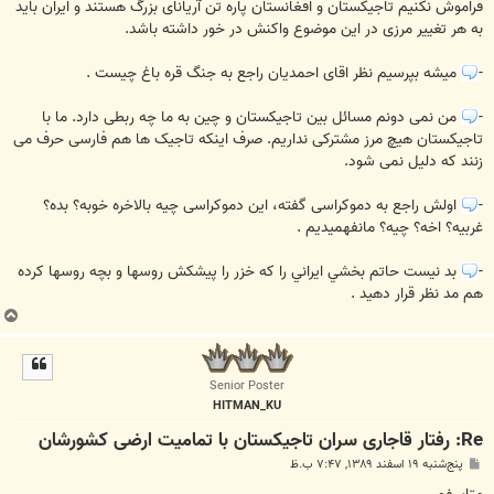
فراموش نکنیم تاجیکستان و افغانستان پاره تن آریانای بزرگ هستند و ایران باید
به هر تغییر مرزی در این موضوع واکنش در خور داشته باشد.
-
میشه بپرسیم نظر اقای احمدیان راجع به جنگ قره باغ چیست .
-
من نمی دونم مسائل بین تاجیکستان و چین به ما چه ربطی دارد. ما با
تاجیکستان هیچ مرز مشترکی نداریم. صرف اینکه تاجیک ها هم فارسی حرف می
زنند که دلیل نمی شود.
-
اولش راجع به دموکراسی گفته، این دموکراسی چیه بالاخره خوبه؟ بده؟
غربیه؟ اخه؟ چیه؟ مانفهمیدیم .
-
بد نيست حاتم بخشي ايراني را كه خزر را پيشكش روسها و بچه روسها كرده
هم مد نظر قرار دهيد .
ب
ا
ل
ا
Senior Poster
HITMAN_KU
Re: رفتار قاجاری سران تاجیکستان با تمامیت ارضی کشورشان
پ
پنج‌شنبه ۱۹ اسفند ۱۳۸۹, ۷:۴۷ ب.ظ
س
ت