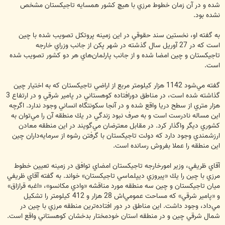
شده و در آن زمان خطوط مرزي با هيچ كشور همسايه تاجيكستان مشخص
نشده بود.
به گفته او، نخستين سند حقوقي در اين زمينه پروتكل تصويب شده با چين
است كه در 27 آوريل سال گذشته در شهر پكن از جانب وزراي خارجه
تاجيكستان و چين امضا شده و از جانب پارلمان‌هاي هر دو كشور تصويب شده
است.
گفته مي‌شود 1142 هزار كيلومتر مربع از اراضي تاجيكستان كه به اختيار چين
گذاشته شده است، در مناطق دورافتاده كوهستاني در پامير شرقي و در ارتفاع 3
هزار متري از سطح دريا واقع شده و در آنجا سكونتگاه انساني وجود ندارد. اگرچه
اين مساله نادرست است و به صرف نبود زندگي در يك منطقه آن را مي‌توان به
كشوري ديگر واگذار كرد. در مقابل معترضان مي‌گويند در اين منطقه معادن
ارزشمندي وجود دارد كه دولت تاجيكستان با گرفتن رشوه از سرمايه‌داران چين
اين منطقه را عملا بفروش رسانده است.
آقاي ظريفي، وزير امورخارجه تاجيكستان امضاي توافق در زمينه تعيين خطوط
مرزي با چين را يك «پيروزي ديپلماسي تاجيكستان» خواند. به گفته آقاي ظريفي
ميان تاجيكستان و چين سه منطقه مورد مناقشه «وادي مكانسو»، «اغبه قرازاق»
و «پامير شرقي» كه مساحت عمومي‌اش 28 هزار و 412 كيلومتر را تشكيل
مي‌داد، وجود داشت. اين مناطق در دور افتاده‌ترين منطقه مرزي با چين در
شمال شرقي چين و در منطقه استان خودمختار بدخشان كوهستاني واقع است.