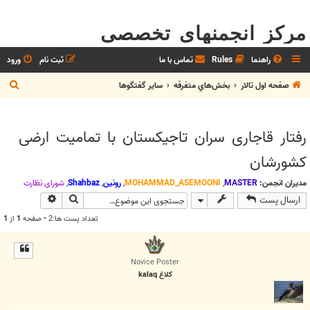
مرکز انجمنهای تخصصی
راهنما
Rules
تماس با ما
ثبت نام
ورود
ج
صفحه اول تالار
بخش‌‌هاي متفرقه
ساير گفتگوها
س
ت
رفتار قاجاری سران تاجیکستان با تمامیت ارضی
ج
کشورشان
و
مدیران انجمن:
MASTER
,
MOHAMMAD_ASEMOONI
,
رونین
,
Shahbaz
,
شوراي نظارت
جستجو
جستجوی پیش
ارسال پست
تعداد پست ها:2 • صفحه
1
از
1
Novice Poster
کلاغ kalaq