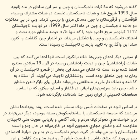
گفته مي‌شود كه مذاكرات تاجيكستان و چين بر سر اين مناطق در ماه ژانويه
سال 1993 شروع شد و هيات تاجيكستان نخست در هيات مشترك روسيه،
قزاقستان و قرقيزستان با چين مسائل مرزي را بررسي كردند. ولي در پي مذاكرات
دو جانبه تاجيكستان و چين در ماه اکتبر سال 1999، در نهايت تاجيكستان
1112 كيلومتر مربع قلمرو خود را كه تنها 5/ 5 درصد مناطق مورد بحث و
اختلاف تاجيكستان و چين را تشكيل مي‌داد، در اختيار چين گذاشت و اكنون
سند اين واگذاري به تاييد پارلمان تاجيكستان رسيده است.
از سويي ديگر ادعاي چيني‌ها شك بر‌انگيز‌تر است. آنها ادعا مي‌كنند كه بين
خانات (پادشاهي) چين و دولت پادشاهي روسيه در قرن 19 ميلادي سندي
امضا شده بوده است كه نشان مي‌دهد اين بخش از قلمرو تاجيكستان در آن
زمان به چين متعلق بوده است. روشنفكران تاجيك مي‌گويند اگر استناد به
گذشته و تملك تاريخي بر منطقه‌يي مي‌تواند دليلي براي بازگرداندن مناطق
باشد، پس بايد سرزمين‌هاي ايراني در قفقاز و آسياي مركزي كه بر اساس
معاهدات تحميلي از ايران زمين جدا شده‌اند، بازگردانده شود.
بر اساس آنچه در صفحات فيس بوك منتشر شده است، روند رويدادها نشان
مي‌دهد كه جامعه تاجيكستان با ساختارحكومتي بسته موجود، ديگر نمي‌تواند در
برابر خواسته‌هاي دموكراتيك مردم و رشد آگاهي و بازيابي هويت ملي تاجيكان
مقاومت كند و فضاي مجازي همچون آنچه در خاورميانه در حال وقوع است
تاجيكستان را نيز مي‌تواند فرا گيرد. مردم تاجيكستان در بدترين شرايط اقتصادي
بسر مي‌برند كه بيشتر ناشي از طبيعت خشن آن و نبود مديريت كارآمد بر اين