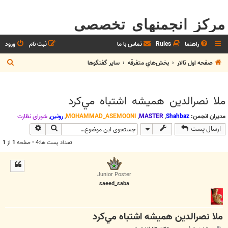
مرکز انجمنهای تخصصی
راهنما
Rules
تماس با ما
ثبت نام
ورود
ج
صفحه اول تالار
بخش‌‌هاي متفرقه
ساير گفتگوها
س
ت
ملا نصرالدين هميشه اشتباه مي‌كرد
ج
و
مدیران انجمن:
Shahbaz
,
MASTER
,
MOHAMMAD_ASEMOONI
,
رونین
,
شوراي نظارت
جستجو
جستجوی پیش
ارسال پست
تعداد پست ها:4 • صفحه
1
از
1
Junior Poster
saeed_saba
ملا نصرالدين هميشه اشتباه مي‌كرد