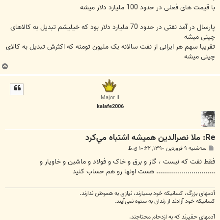
با قیمت های فعلی در حدود 100 ملیارد دلار میشه
پارسال در آمد نفتی در حدود 70 ملیارد دلار بود که خیلیشم تبدیل به کالاهای
چینی میشه
تقریبا سهم هر ایرانی از نفت سالانه یک ملیون تومنه که اکثرش تبدیل به کالای
چینی میشه
ب
ا
ل
ا
Major II
kalafe2006
Re: ملا نصرالدين هميشه اشتباه مي‌كرد
پ
سه‌شنبه ۹ فروردین ۱۳۹۰, ۱۰:۲۲ ق.ظ
س
ت
فقط نفت که نیست ، گاز و برق و خاک و فولاد و ماشین و خاویار و
.............................. هست اونها رو هم حساب کنید
آدمهای بزرگ، کسانیکه خود بسیارند، نیازی به هموطن ندارند.
کسانیکه خود آزادند از زندان به ستوه نمی‌آیند.
آدمهای حقیرند که به ازدحام محتاجند.