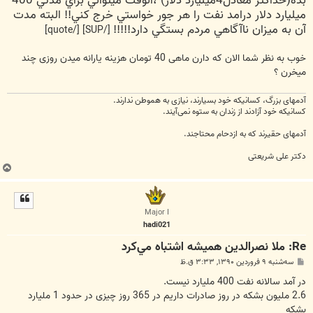
بده(حداكثر معادل4ميليارد دلار) ،آنوقت ميتواني براي مدتي 400
ميليارد دلار درامد نفت را هر جور خواستي خرج كني!! البته مدت
آن به ميزان ناآگاهي مردم بستگي دارد!!!!!
[/SUP] [/quote]
خوب به نظر شما الان که دارن ماهی 40 تومان هزینه یارانه میدن روزی چند
میخرن ؟
آدمهای بزرگ، کسانیکه خود بسیارند، نیازی به هموطن ندارند.
کسانیکه خود آزادند از زندان به ستوه نمی‌آیند.
آدمهای حقیرند که به ازدحام محتاجند.
دکتر علی شریعتی
ب
ا
ل
ا
Major I
hadi021
Re: ملا نصرالدين هميشه اشتباه مي‌كرد
پ
سه‌شنبه ۹ فروردین ۱۳۹۰, ۳:۳۳ ق.ظ
س
ت
در آمد سالانه نفت 400 ملیارد نیست.
2.6 ملیون بشکه در روز صادرات داریم در 365 روز چیزی در حدود 1 ملیارد
بشکه