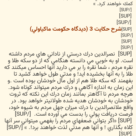
كمك خواهند كرد. »
[/SUP]
[SUP]
[/SUP]
شرح حكايت 3 (ديدگاه حكومت ماكياولي)
[SUP]
[/SUP]
[SUP]
[/SUP]
[SUP] نصرالدين درك درستي از ناداني هاي مردم داشته
است. او به خوبي مي دانسته هنگامي كه از دو سكه طلا و
نقره مردم ، شما نقره را بر مي داريد آنها احساس ميكنند كه
طلا را به آنها بخشيده ايد! و مدتي طول خواهد كشيد تا
بفهمند كه سكه طلا هم از اول مال خودشان بوده است .و
اين زمان به اندازه آگاهي و درك مردم ميتواند كوتاه شود.
هرچه مردم نا آگاهتر بمانند زمان درك اين نكته كه ثروت
خودشان به خودشان هديه شده طولانيتر خواهد بود. در
واقع ملانصرالدين با درك ميزان جهل مردم به شيوه خود،
فرصت دريافت پولي را بدست مي آورده است. [/SUP]
[SUP] «اگر بتواني ضعفهاي مردم را بفهمي ميتواني سر آنها
كلاه بگذاري ! و آنها هم مدتي لذت خواهند برد!. » [/SUP]
[SUP]