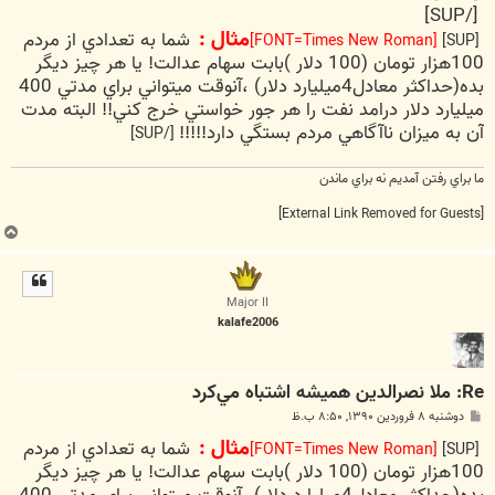
[/SUP]
مثال :
شما به تعدادي از مردم
[FONT=Times New Roman]
[SUP]
100هزار تومان (100 دلار )بابت سهام عدالت! يا هر چيز ديگر
بده(حداكثر معادل4ميليارد دلار) ،آنوقت ميتواني براي مدتي 400
ميليارد دلار درامد نفت را هر جور خواستي خرج كني!! البته مدت
آن به ميزان ناآگاهي مردم بستگي دارد!!!!!
[/SUP]
ما براي رفتن آمديم نه براي ماندن
[External Link Removed for Guests]
ب
ا
ل
ا
Major II
kalafe2006
Re: ملا نصرالدين هميشه اشتباه مي‌كرد
پ
دوشنبه ۸ فروردین ۱۳۹۰, ۸:۵۰ ب.ظ
س
مثال :
شما به تعدادي از مردم
ت
[FONT=Times New Roman]
[SUP]
100هزار تومان (100 دلار )بابت سهام عدالت! يا هر چيز ديگر