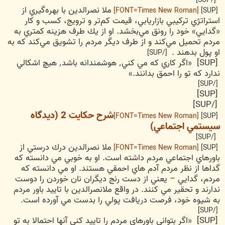
[/SUP]
ملا نصرالدين با بهره‌گيري از
[FONT=Times New Roman]
[SUP]
استراتژي تركيبي بازاريابي، قيمت كم‌تر و ترويج، كسب و كار
«گدايي» خود را رونق مي‌بخشد. او از يك طرف هزينه كمتري به
مردم تحميل مي‌كند و از طرف ديگر مردم را تشويق مي‌كند كه به
او پول بدهند .
[/SUP]
[SUP] «اگر كاري كه مي كني٬ هوشمندانه باشد٬ هيچ اشكالي
ندارد كه تو را احمق بدانند.»
[/SUP]
[SUP]
[/SUP]
شرح حكايت 2 (ديدگاه
[FONT=Times New Roman]
[SUP]
سيستمي اجتماعي)
[/SUP]
ملا نصرالدين درك درستي از
[FONT=Times New Roman]
[SUP]
باورهاي اجتماعي مردم داشته است. او به خوبي مي دانسته كه
گداها از نظر مردم آدم هاي احمقي هستند. او مي دانسته كه
مردم، گدايي – يعني از دست رنج ديگران نان خوردن را دوست
ندارند و تحقير مي كنند. در واقع ملانصرالدين با تاييد باور مردم
به شيوه خود، فرصت دريافت پولي را بدست مي آورده است.
[/SUP]
[SUP] «اگر بتواني باورهاي مردم را تاييد كني آنها احتمالا به تو