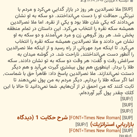
پ
دوشنبه ۸ فروردین ۱۳۹۰, ۱۲:۲۹ ق.ظ
س
ملا نصرالدين هر روز در بازار گدايي مي‌كرد و مردم با
ت
[SUP]
نيرنگي٬ حماقت او را دست مي‌انداختند. دو سكه به او نشان
مي‌دادند كه يكي شان طلا بود و يكي از نقره. اما ملا نصرالدين
هميشه سكه نقره را انتخاب مي‌كرد. اين داستان در تمام منطقه
پخش شد. هر روز گروهي زن و مرد مي‌آمدند و دو سكه به او
نشان مي دادند و ملا نصرالدين هميشه سكه نقره را انتخاب
مي‌كرد. تا اينكه مرد مهرباني از راه رسيد و از اينكه ملا نصرالدين
را آنطور دست مي‌انداختند٬ ناراحت شد. در گوشه ميدان به
سراغش رفت و گفت: هر وقت دو سكه به تو نشان دادند٬ سكه
طلا را بردار. اينطوري هم پول بيشتري گيرت مي‌آيد و هم ديگر
دستت نمي‌اندازند. ملا نصرالدين پاسخ داد: ظاهراً حق با شماست٬
اما اگر سكه طلا را بردارم٬ ديگر مردم به من پول نمي‌دهند تا
ثابت كنند كه من احمق تر از آن‌هايم. شما نمي‌دانيد تا حالا با اين
كلك چقدر پول گير آورده‌ام.
[/SUP]
[SUP]
[/SUP]
شرح حكايت 1 (ديدگاه
[FONT=Times New Roman]
[SUP]
بازاريابي استراتژيك)
[/SUP]
[FONT=Times New Roman]
[SUP]