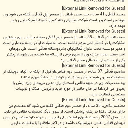
پ
چهارشنبه ۱۷ فروردین ۱۳۹۰, ۱:۲۵ ق.ظ
س
ت
[External Link Removed for Guests]
محمد قذافی،41 ساله، پسر معمر قذافی از همسر اول قذافی. گفته می شود وی
مهندس است و ریاست شرکت مخابراتی تله کام و کمیته المپیک لیبی را بر
عهده دارد.
[External Link Removed for Guests]
سیف الاسلام قذافی، 38 ساله، از همسر دوم قذافی صفیه چرکاس. وی بیشترین
مشارکت را در کشتار اخیر مردم داشته است. تحصیلات او در رشته معماری است
و مدیر موسسه تحت عنوان فعالیتهای بشردوستانه قذافی است. طی روزهای
اخیر جعلی بودن مدرک وی از سوی برخی از رسانه ها شنیده می شود.او پیشتر
یکی از جانشینان احتمالی معمر قذافی بود.
[External Link Removed for Guests]
ساعدی قذافی،37 ساله، از همسر دوم قذافی،او قبل از اینکه به اتهام دوپینگ از
مسابقات محروم شود بازیکن سابق تیم فوتبال در باشگاههای ایتالیا
بود.تحصیلات وی در حوزه نظامی است.او برای مدتی نیروهای ویژه ارتش را
رهبری می کرد،اما در حال حاضر در حوزه خرید و فروش املاک و تولیدات
سینمایی فعالیت دارد.
[External Link Removed for Guests]
معتصم قذافی، 35 ساله، از همسر دوم قذافی.گفته می شود که معتصم نیز
دارای مدرک دکترا در رشته پزشکی است. از سوی دیگر تحصیلات نظامی نیز دارد.
او از سال 2007 ریاست شورای امنیت ملی لیبی را بر عهده دارد.معتصم در میان
فرزندان قذافی نقشی دیپلماتیک داشته و در اکثر ملاقاتها با مقامات خارجی