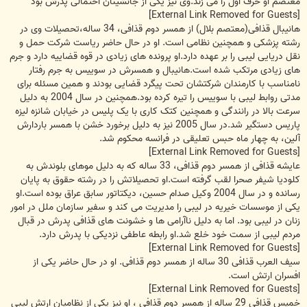
معتصم او حرف اول را می زند.وی نیز یکی از جانشینان احتمالی پدرش بود
[External Link Removed for Guests]
هانیبال قذافی(معتصم بلال) از همسر دوم قذافی، 34 ساله،تحصیلات وی در
رشته پزشکی و همچنین نظامی است. او در حال حاضر ریاست شرکت حمل و
نقل دریایی لیبی را بر عهده دارد.او پرونده های زیادی در قوه قضاییه دارد و جرم
های زیادی مرتکب شده است.هانیبال و همسرش در سوییس به جرم رفتار
نامناسب با کارمندان شرکتشان تحت پیگرد قضایی بودند و همین مسئله برای
مدتی روابط لیبی با سوییس را تیره کرده بود.همچنین در سال 2004 به دلیل
سرعت بالا در رانندگی و همچنین کتک کاری با یک پلیس در خیابان شانزه لیزه
پاریس دستگیر شد.در سال 2005 نیز به دلیل برخورد خشن با همسر باردارش
آلین، به چهار ماه حبس تعلیقی در فرانسه محکوم شد.
[External Link Removed for Guests]
عایشه قذافی از همسر دوم قذافی، 33 ساله که به دلیل موهای بلوندش به
کلودیا شیفر صحرا لقب گرفته است.او تحصیلاتش را در رشته حقوق به پایان
رسانده و در سال 2004 وکیل صدام حسین، دیکتاتور سابق عراق بوده است.او
یکی از موسسات خیریه در لیبی را مدیریت می کند و سفیر سازمان ملل در امور
زنان در لیبی بود. اما به دلیل ناآرامی ها و خشونت های قذافی پدرش در قبال
مردم لیبی از سمت خود خلع شد.او رابطه عاطفی نزدیکی با پدرش دارد.
[External Link Removed for Guests]
سیف العرب قذافی 30 ساله از همسر دوم قذافی. او در حال حاضر یکی از
افسران ارتش است.
[External Link Removed for Guests]
خمیس قذافی 29 ساله از همسر دوم قذافی ، او نیز یکی از نظامیان ارتش لیبی