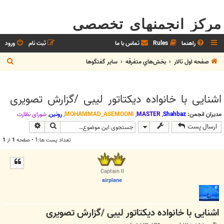
مرکز انجمنهای تخصصی
راهنما
Rules
تماس با ما
ثبت نام
ورود
ج
صفحه اول تالار
بخش‌‌هاي متفرقه
ساير گفتگوها
س
ت
اشنایی با خانواده دیکتاتور لیبی /گزارش تصویری
ج
و
مدیران انجمن:
Shahbaz
,
MASTER
,
MOHAMMAD_ASEMOONI
,
رونین
,
شوراي نظارت
جستجو
جستجوی پیش
ارسال پست
تعداد پست ها:1 • صفحه
1
از
1
Captain II
airplane
اشنایی با خانواده دیکتاتور لیبی /گزارش تصویری