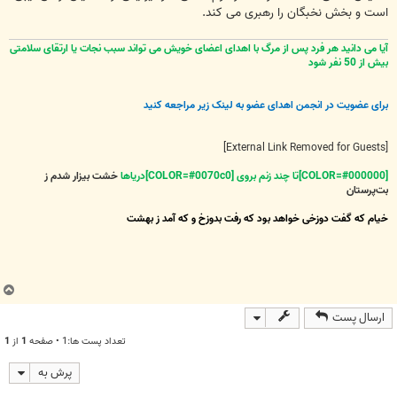
است و بخش نخبگان را رهبری می کند.
آیا می دانید هر فرد پس از مرگ با اهدای اعضای خویش می تواند سبب نجات یا ارتقای سلامتی
بیش از 50 نفر شود
برای عضویت در انجمن اهدای عضو به لینک زیر مراجعه کنید
[External Link Removed for Guests]
[COLOR=#000000]تا چند زنم بروی [COLOR=#0070c0]دریاها
خشت بیزار شدم ز
بت‌پرستان
خیام که گفت دوزخی خواهد بود که رفت بدوزخ و که آمد ز بهشت
ب
ا
ارسال پست
ل
ا
تعداد پست ها:1 • صفحه
1
از
1
پرش به