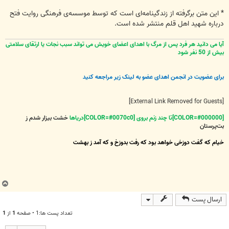
* این متن برگرفته از زندگینامه‌ای است كه توسط موسسه‌ی فرهنگی روایت فتح
درباره شهید اهل قلم منتشر شده است.
آیا می دانید هر فرد پس از مرگ با اهدای اعضای خویش می تواند سبب نجات یا ارتقای سلامتی
بیش از 50 نفر شود
برای عضویت در انجمن اهدای عضو به لینک زیر مراجعه کنید
[External Link Removed for Guests]
[COLOR=#000000]تا چند زنم بروی [COLOR=#0070c0]دریاها
خشت بیزار شدم ز
بت‌پرستان
خیام که گفت دوزخی خواهد بود که رفت بدوزخ و که آمد ز بهشت
ب
ا
ارسال پست
ل
ا
تعداد پست ها:1 • صفحه
1
از
1