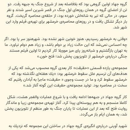
گروه جهاد اولین گروهی بود كه بلافاصله بعد از شروع جنگ به جبهه رفت. دو
تن از اعضای گروه در همان روزهای اول جنگ در قصر شیرین اسیر شدند و نفر
سوم، در حالی كه تیر به شانه‌اش خورده بود، از حلقه‌ی محاصره گریخت. گروه
بار دیگر تشكل یافت و در روزهای محاصره‌ی خرمشهر برای تهیه‌ی فیلم وارد این
شهر شد.
«وقتی به خرمشهر رسیدیم، هنوز خونین شهر نشده بود. شهرهنوز سر پا بود. اگر
چه احساس نمی‌شد كه این حالت زیاد پر دوام باشد، و زیاد هم دوام نیاورد. ما
به تهران بازگشتیم و شبانه‌روز پای میز موویلا كار كردیم تا اولین فیلم مستند
جنگی درباره‌ی خرمشهر از تلویزیون پخش شد؛ فتح خون.»
مجموعه‌ی یازده قسمتی «حقیقت» كار بعدی گروه محسوب می‌شد كه یكی از
هدف‌های آن ترسیم علل سقوط خرمشهر بود: «یك هفته‌ای نگذشته بود كه
خرمشهر سقوط كرد و ما در جست وجوی « حقیقت» ماجرا به آبادان رفتیم كه
سخت در محاصره بود. تولید مجموعه‌ی حقیقت این گونه آغاز شد.»
كار گروه جهاد در جبهه‌ها ادامه یافت و با شروع عملیات والفجر هشت، شكل
كاملا منسجم و به هم پیوسته‌ای پیدا كرد. آغاز تهیه‌ی مجموعه‌ی زیبا و ماندگار
روایت فتح كه بعد از این عملیات تا پایان جنگ به طور منظم از تلویزیون پخش
شد، به همان ایام باز می‌گردد.
شهید آوینی درباره‌ی انگیزه‌ی گروه جهاد در ساختن این مجموعه كه نزدیك به