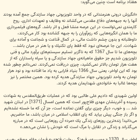
هفتاد برنامه است چنین می‌گوید:
«انگیزش درونی هنرمندانی كه در واحد تلویزیونی جهاد سازندگی جمع آمده بودند
آنها را به جبهه‌های دفاع مقدس می‌كشاند نه وظایف و تعهدات اداری. روح
كارمندی نمی‌توانست در این عرصه منشا فعل و اثر باشد. گروه‌های فیلمبرداری
ما با همان انگیزه‌هایی كه رزم‌آوران را به جبهه كشانده بود كار می‌كردند،
داوطلبانه و بدون چشم داشت مالی، در كمال قناعت و شجاعت و آماده برای
شهادت. این جا عرصه‌ای نبود كه فقط پای تكنیك و یا هنر در میان باشد...
بچه‌های ما تا سال 1367 كه به ناگزیر تسلیم سیستم‌های برآورد مالی و فنی
تلویزیون شدیم جز حقوق ماهیانه‌ی جهاد سازندگی و یا سپاه پاسداران كه از
هفت هزار تومان بالاتر نمی‌كشید، چیزی دریافت نمی‌كردند. نمی‌دانم چطور شده
بود كه این اواخر، یعنی سال 1366 بنیاد فارابی به یاد ما افتاده بود و نود هزار
تومان به واحد تلویزیونی جهاد سازندگی هدیه كرده بود. همین مختصر را نیز
بچه‌ها غالبا به خانواده‌ی شهدایمان هدیه كردند.
اولین شهیدی كه دادیم علی طالبی بود كه در عملیات طریق‌المقدس به شهادت
رسیده و آخرینشان مهدی فلاح‌پور است كه همین امسال [1371] در لبنان شهید
شد ... و خوب، دیگر چیزی برای گفتن نمانده است، جز آن كه ما خسته نشده‌ایم
و اگر باز جنگی پیش بیاید كه پای انقلاب اسلامی در میان باشد، ما حاضریم.
می‌دانید! زنده‌ترین روزهای زندگی یك «مرد» آن روزهایی است كه در مبارزه
می‌گذراند و زندگی در تقابل با مرگ است كه خودش را نشان می‌دهد.»
اواخر سال 1370 « موسسه‌ی فرهنگی روایت فتح» به فرمان مقام معظم رهبری