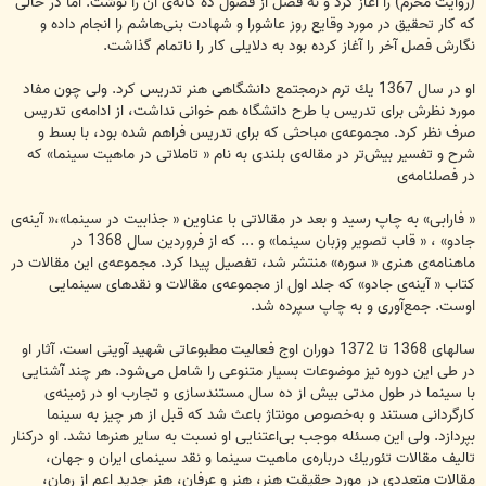
(روایت محرم) را آغاز كرد و نه فصل از فصول ده گانه‌ی آن را نوشت. اما در حالی
كه كار تحقیق در مورد وقایع روز عاشورا و شهادت بنی‌هاشم را انجام داده و
نگارش فصل آخر را آغاز كرده بود به دلایلی كار را ناتمام گذاشت.
او در سال 1367 یك ترم درمجتمع دانشگاهی هنر تدریس كرد. ولی چون مفاد
مورد نظرش برای تدریس با طرح دانشگاه هم خوانی نداشت، از ادامه‌ی تدریس
صرف نظر كرد. مجموعه‌ی مباحثی كه برای تدریس فراهم شده بود، با بسط و
شرح و تفسیر بیش‌تر در مقاله‌ی بلندی به نام « تاملاتی در ماهیت سینما» كه
در فصلنامه‌ی
« فارابی» به چاپ رسید و بعد در مقالاتی با عناوین « جذابیت در سینما»،‌« آینه‌ی
جادو» ، « قاب تصویر وزبان سینما» و ... كه از فروردین سال 1368 در
ماهنامه‌ی هنری « سوره» منتشر شد، تفصیل پیدا كرد. مجموعه‌ی این مقالات در
كتاب « آینه‌ی جادو» كه جلد اول از مجموعه‌ی مقالات و نقدهای سینمایی
اوست. جمع‌آوری و به چاپ سپرده شد.
سالهای 1368 تا 1372 دوران اوج فعالیت مطبوعاتی شهید آوینی است. آثار او
در طی این دوره نیز موضوعات بسیار متنوعی را شامل می‌شود. هر چند آشنایی
با سینما در طول مدتی بیش از ده سال مستندسازی و تجارب او در زمینه‌ی
كارگردانی مستند و به‌خصوص مونتاژ باعث شد كه قبل از هر چیز به سینما
بپردازد. ولی این مسئله موجب بی‌اعتنایی او نسبت به سایر هنرها نشد. او دركنار
تالیف مقالات تئوریك درباره‌ی ماهیت سینما و نقد سینمای ایران و جهان،
مقالات متعددی در مورد حقیقت هنر، هنر و عرفان، هنر جدید اعم از رمان،