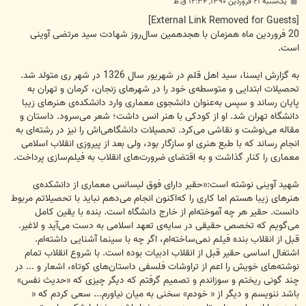
پ
یک‌شنبه ۲۱ فروردین ۱۳۹۰, ۱۲:۳۴ ق.ظ
س
ت
[External Link Removed for Guests]
20 فروردین ماه همزمان با هجدهمین سال‌روز شهادت سید مرتضی آوینی
است.
به گزارش ایسنا، سید اهل قلم در شهریور سال 1326 در شهر ری متولد شد.
تحصیلات ابتدایی و متوسطه‌ی خود را در شهرهای زنجان، كرمان و تهران به
پایان رساند و سپس به‌عنوان دانشجوی معماری وارد دانشكده‌ی هنرهای زیبا
دانشگاه تهران شد. او از كودكی با هنر انس داشت؛ شعر می‌سرود. داستان و
مقاله می‌نوشت و نقاشی می‌كرد. تحصیلات دانشگاهی‌اش را نیز در رشته‌ای به
انجام رساند كه با طبع هنری او سازگار بود، ولی بعد از پیروزی انقلاب اسلامی
معماری را كنار گذاشت و به اقتضای ضرورت‌های انقلاب به فیلم‌سازی پرداخت.
شهید آوینی نوشته است:«حقیر دارای فوق لیسانس معماری از دانشكده‌ی
هنرهای زیبا هستم اما كاری را كه‌اكنون انجام می‌دهم نباید با تحصیلاتم مربوط
دانست. حقیر هر چه آموخته‌ام از خارج دانشگاه است. بنده با یقین كامل
می‌گویم كه تخصص حقیقی در سایه‌ی تعهد اسلامی به دست می‌آید و لاغیر.
قبل از انقلاب بنده فیلم نمی‌ساخته‌ام، اگر چه با سینما آشنایی داشته‌ام.
اشتغال اساسی حقیر قبل از انقلاب ادبیات بوده است. با شروع انقلاب تمام
نوشته‌های خویش را اعم از تراوشات فلسفی داستان‌های كوتاه، اشعار و ... در
چند گونی ریختم و سوزاندم و تصمیم گرفتم كه دیگر چیزی كه «‌حدیث نفس»
باشد ننویسم و دیگر از « خودم» سخنی به میان نیاورم... سعی كردم كه «