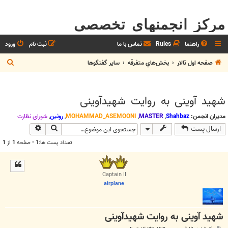
مرکز انجمنهای تخصصی
راهنما
Rules
تماس با ما
ثبت نام
ورود
ج
صفحه اول تالار
بخش‌‌هاي متفرقه
ساير گفتگوها
س
ت
شهید آوینی به روایت شهیدآوینی
ج
و
مدیران انجمن:
Shahbaz
,
MASTER
,
MOHAMMAD_ASEMOONI
,
رونین
,
شوراي نظارت
جستجو
جستجوی پیش
ارسال پست
تعداد پست ها:1 • صفحه
1
از
1
Captain II
airplane
شهید آوینی به روایت شهیدآوینی