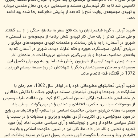
تاسیس شد تا به كار فیلم‌سازی مستند و سینمایی درباره‌ی دفاع مقدس بپردازد
و تهیه‌ی مجموعه‌ی روایت فتح را كه بعد از پذیرش قطع‌نامه رها شده بود ادامه
دهد.
شهید آوینی و گروه فیلمبرداران روایت فتح سفر به مناطق جنگی را از سر گرفتند
و طی مدتی كم‌تر از یك سال كار تهیه‌ی شش برنامه از مجموعه‌ی ده قسمتی «
شهری در آسمان» را به پایان رساندند و مقدمات تهیه‌ی مجموعه‌های دیگری را
درباره‌ی آبادان، سوسنگرد، هویزه و فكه تدارك دیدند. شهری در آسمان كه به
واقعه‌ی محاصره، سقوط و باز پس‌گیری خرمشهر می‌پرداخت. در ماه‌های آخر
حیات زمینی شهید آوینی از تلویزیون پخش شد. اما برنامه وی برای تكمیل این
مجموعه و ساختن مجموعه‌های دیگر با شهادتش در روز جمعه بیستم فروردین
1372 در قتلگاه فكه ناتمام ماند.
شهید آوینی فعالیتهای مطبوعاتی خود را در اواخر سال 1362، هم زمان با
مشاركت در جبهه‌ها و تهیه‌ی فیلم‌های مستند درباره‌ی جنگ، با نگارش مقالاتی
در ماهنامه‌ی «اعتصام»، ارگان انجمن اسلامی آغاز كرد. این مقالات طیف وسیعی
از موضوعات سیاسی، حكمی، اعتقادی و عبادی را در برمی‌گرفت. او طی یك
مجموعه مقاله درباره‌ی «مبانی حاكمیت اساسی در اسلام» آرا و اندیشه‌های رایج
در مورد دموكراسی، رای اكثریت، آزادی عقیده و برابری و مساوات را در نسبت با
تفكر سیاسی ماخوذ از وحی و نهج‌البلاغه و آرای سیاسی حضرت امام (ره) مورد
تجزیه و تحلیل و نقد قرار داد. مقالاتی نیز در تبیین حكومت اسلامی و ولایت
فقیه در ربط و نسبت با حكومت الهی حضرت رسول (ص) در مدینه وخلافت امیر