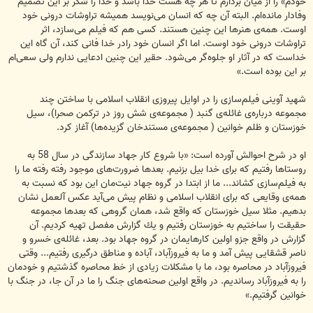
خودم» را از میان بردارم تا هر چه هست خدا باشد و خدا را شكر بر این تصمیم
وفادار مانده‌ام. البته آن چه كه انسان می‌نویسد همیشه تراوشات درونی خود
اوست. همه‌ی هنرها این چنین هستند. كسی هم كه فیلم می‌سازد، اثر
تراوشات درونی خود اوست. اما اگر انسان خود رادر خدا فانی كند، آن گاه این
خداست كه در آثار او جلوه‌گر می‌شود. حقیر این چنین ادعایی ندارم ولی سعی‌ام
بر این بوده است.»
شهید آوینی فیلم‌سازی را در اوایل پیروزی انقلاب اسلامی با ساختن چند
مجموعه درباره‌ی غائله‌ی گنبد ( مجموعه‌ی شش روز در تركمن صحرا)، سیل
خوزستان و ظلم خوانین ( مجموعه‌ی مستندخان گزیده‌ها) آغاز كرد.
او در شرح احوالش آورده است: «با شروع كار جهاد سازندگی در سال 58 به
روستاها رفتیم كه برای خدا بیل بزنیم. بعدها ضرورت‌های موجود رفته رفته ما را
به فیلم‌سازی كشاند... ما از ابتدا در گروه جهاد نیت‌مان این بود كه نسبت به
همه‌ی وقایعی كه برای انقلاب اسلامی و نظام پیش می‌آید عكس آلعمل نشان
بدهیم. مثلا سیل خوزستان كه واقع شد،‌ همان گروهی كه بعدها مجموعه
حقیقت را ساختیم به خوزستان رفتیم و یك گزارش مفصل تهیه كردیم. آن
گزارش در واقع جزو اولین كارهایمان در گروه جهاد بود. بعد، غائله‌ی خسرو و
ناصر قشقایی پیش آمد و ما به فیروزآباد، آباده و مناطق درگیری رفتیم... وقتی
فیروزآباد در محاصره بود، ما با مشكلات زیادی از خط محاصره گذشتیم و خودمان
را به فیروزآباد رساندیم. در واقع اولین صحنه‌های جنگ را ما در آن جا، در جنگ با
خوانین گرفتیم.»