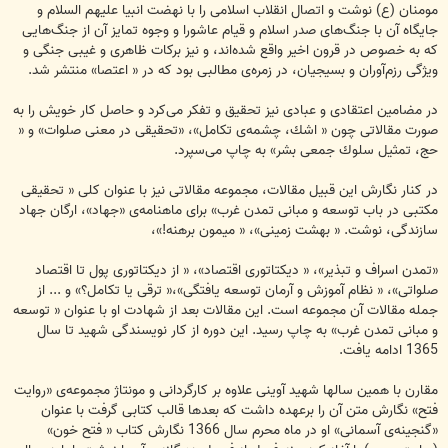
مومنان (ع) نوشت و اتصال انقلاب اسلامی را با نهضت انبیا علیهم السلام و
جایگاه آن با جنگ‌های صدر اسلام و قیام عاشورا و وجوه تمایز آن از جنگ‌هایی
كه به خصوص در قرون اخیر واقع شده‌اند، و نیز بركات ظاهری و غیبی جنگی و
ویژگی رزم‌آوران و بسیجیان، در زمره‌ی مطالبی بود كه در « اعتصا» منتشر شد.
در مضامین اعتقادی و عبادی نیز تحقیق و تفكر می‌كرد و حاصل كار خویش را به
صورت مقالاتی چون « اشك، چشمه‌ی تكامل»، «تحقیقی در معنی صلوات» و «
حج، تمثیل سلوك جمعی بشر» به چاپ می‌سپرد.
در كنار نگارش این قبیل مقالات، مجموعه مقالاتی نیز با عنوان كلی « تحقیقی
مكتبی در باب توسعه و مبانی تمدن غرب» برای ماهنامه‌ی «جهاد»، ارگان جهاد
سازندگی، نوشت. « بهشت زمینی»، « میمون برهنه!»،
«تمدن اسراف و تبذیر»، « دیكتاتوری اقتصاد»، « از دیكتاتوری پول تا اقتصاد
صلواتی»، « نظام آموزش و آرمان توسعه یافتگی»،‌« ترقی یا تكامل؟» و ... از
جمله مقالات آن مجموعه است. این مقالات بعد از شهادت او با عنوان « توسعه
و مبانی تمدن غرب» به چاپ رسید. این دوره از كار نویسندگی شهید تا سال
1365 ادامه یافت.
مقارن با همین سالها شهید آوینی علاوه بر كارگردانی و مونتاژ مجموعه‌ی «روایت
فتح» نگارش متن آن را برعهده داشت كه بعدها قالب كتابی گرفت با عنوان
«گنجینه‌ی آسمانی» او در ماه محرم سال 1366 نگارش كتاب « فتح خون»