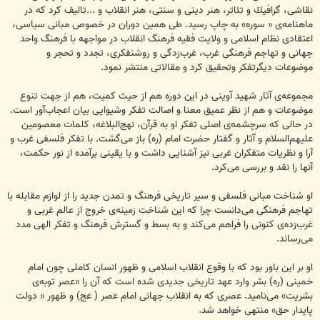
نقاشی، گرافیك و تئاتر، هنر دینی و سنتی، هنر انقلاب و ...تالیف كرد كه در
ماهنامه‌ی « سوره» به چاپ رسید. طی همین دوران در خصوص مبانی سیاسی،
اعتقادی نظام اسلامی و ولایت فقیه فرهنگ انقلاب در مواجهه با فرهنگ واحد
جهانی و تهاجم فرهنگی غرب، غرب‌زدگی و روشنفكری، تجدد و تحجر و
موضوعات دیگرتفكر وتحقیق كرد و مقالاتی منتشر نمود.
مجموعه‌ی آثار شهید آوینی در این دوره هم از حیث كمیت، هم از جهت تنوع
موضوعات و هم از نظر عمیق معنا و اصالت تفكر وشیوایی بیان اعجاب‌آور است.
در حالی كه سرچشمه‌ی اصلی تفكر او به قرآن، نهج‌البلاغه، كلمات معصومین
علیهم‌السلام و آثار و گفتار حضرت امام (ره) باز می‌گشت. با تفكر فلسفی غرب و
آرا و نظریات متفكران غربی نیز آشنایی داشت و با یقینی برآمده از نور حكمت،
آنها را نقد و بررسی می‌كرد.
او شناخت مبانی فلسفی و سیر تاریخی فرهنگ و تمدن جدید را از لوازم مقابله با
تهاجم فرهنگی می‌دانست چرا كه این شناخت زمینه‌ی خروج از عالم غربی و
غرب‌زده‌ی كنونی را فراهم می‌كند و به بسط و گسترش فرهنگ و تفكر الهی مدد
می‌رساند.
او بر این باور بود كه با وقوع انقلاب اسلامی و ظهور انسان كاملی چون امام
خمینی (ره) بشر وارد عهد تاریخی جدیدی شده است كه آن را «‌عصر توبه‌ی
بشریت» می‌نامید. عصری كه به انقلاب جهانی امام عصر ( عج) و ظهور « دولت
پایدار حق» منتهی خواهد شد.