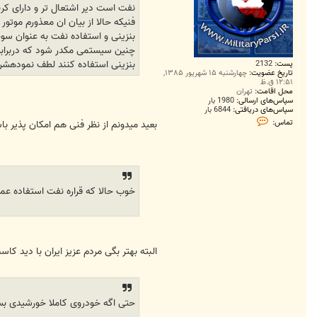
نفت است دیر اشتعال تر و دارای کرب
فنیکه حالا از بیان ان معذورم موتو
بنزینی و استفاده نفت به عنوان سوخ
چنین سیستمی مکدر شود که دربرابر 
بنزینی استفاده کنند لطف نمودهشر
پست:
2132
تاریخ عضویت:
چهارشنبه ۱۵ شهریور ۱۳۸۵,
۱۲:۵۱ ق.ظ
محل اقامت:
تهران
سپاس‌های ارسالی:
1980 بار
سپاس‌های دریافتی:
6844 بار
ت
تماس:
بعید میدونم از نظر فنی هم امکان پذیر با
م
ا
س
M
r
.
A
خوب حالا که قراره نفت استفاده عمومی پیدا کنه 100 درصد با دید کاسب کارانه آقایون قیم
m
i
r
h
e
s
s
البته بهتر بگی مردم عزیز ایران با دید 
a
m
حتی اگه خودروی کاملا خورشیدی بساز