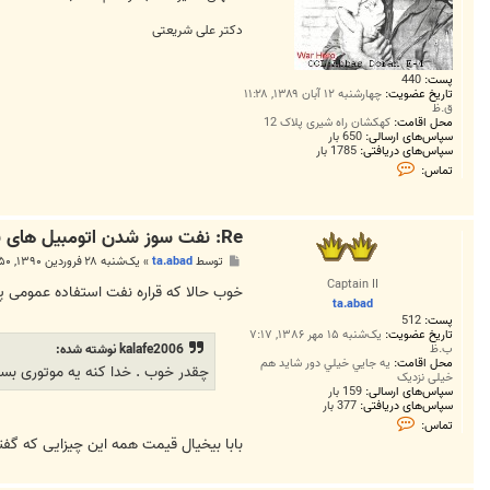
دکتر علی شریعتی
پست:
440
تاریخ عضویت:
چهارشنبه ۱۲ آبان ۱۳۸۹, ۱۱:۲۸
ق.ظ
محل اقامت:
کهکشان راه شیری پلاک 12
سپاس‌های ارسالی:
650 بار
سپاس‌های دریافتی:
1785 بار
ت
تماس:
م
ا
س
k
Re: نفت سوز شدن اتومبیل های بنزینی ( دوگانه سوز بنزین - نف
a
l
پ
توسط
ta.abad
»
یک‌شنبه ۲۸ فروردین ۱۳۹۰, ۱۰:۵۰ ب.ظ
a
س
f
Captain II
ت
خوب حالا که قراره نفت استفاده عمومی پیدا کنه 100 درصد با دید کاسب کارانه آقایون قیمت اون از اینی 
e
ta.abad
2
پست:
512
0
0
تاریخ عضویت:
یک‌شنبه ۱۵ مهر ۱۳۸۶, ۷:۱۷
ب.ظ
6
kalafe2006 نوشته شده:
محل اقامت:
يه جايي خيلي دور شايد هم
چقدر خوب . خدا کنه یه موتوری بسا
خيلي نزديک
سپاس‌های ارسالی:
159 بار
سپاس‌های دریافتی:
377 بار
ت
تماس:
م
بابا بیخیال قیمت همه این چیزایی که گفت
ا
س
t