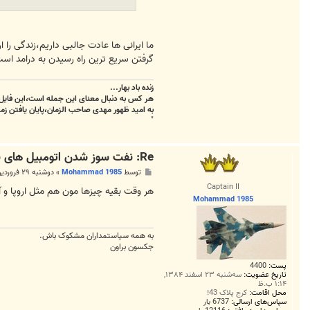
ما ایرانی ها عادت جالبی داریم،زندگی را ا
گرفتن سریع ترین راه رسیدن به درامد است
زنده باد بهار...
هر کس به دنبال معنای این جمله است،این فایل 
به امید ظهور مهدی صاحب الزمان،پایان یافتن زمس
"
Re: نفت سوز شدن اتومبیل های بنزینی ( دوگانه سوز بنزین - نف
پ
توسط
Mohammad 1985
»
دوشنبه ۲۹ فروردین ۱۳۹۰, ۱۲:۴۱ ب.ظ
س
Captain II
ت
هر وقت بقیه چیزها مون هم مثل اروپا و آ
Mohammad 1985
به همه سياستمداران مشکوک باش.
جکسون براون
پست:
4400
تاریخ عضویت:
سه‌شنبه ۲۳ اسفند ۱۳۸۴,
۱:۱۴ ب.ظ
محل اقامت:
کرج پلاک 43!
سپاس‌های ارسالی:
6737 بار