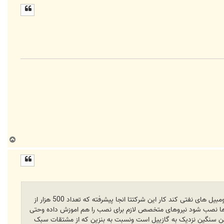
ل
ا
ب
ا
ل
ا
امروز در اخبار شنیدم که یک شرکت با ساخت سیستمی قابل نصب در اتومبیل هایبنزینی قرار است ان ها را نبدیل به اتومبیل های نفتی کند کار این شرکتتا انجا پیشرفته که تعداد 500 هزار از
یل ها نصب شود نیروهای متخصص لازم برای نصب را هم اموزش داده وحتی
ربن سنگین نزدیک به گازییل است ونسبت به بنزین که از مشتقات سبک