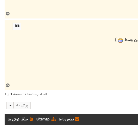
ب
ا
ل
ا
شین وسط
)
ب
ا
تعداد پست ها:7 • صفحه
1
از
1
ل
ا
پرش به
تماس با ما
Sitemap
حذف کوکی ها