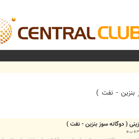
بنزین - نفت )
شرفته
نی ( دوگانه سوز بنزین - نفت )