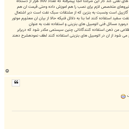
امروز در اخبار شنیدم که یک شرکت با ساخت سیستمی قابل نصب در اتومبیل هایبنزینی قرار است ان ها را نبدیل به اتومبیل های نفتی کند کار این شرکتتا انجا پیشرفته که تعداد 500 هزار از دستگاه
ود نیروهای متخصص لازم برای نصب را هم اموزش داده وحتی قیمت ان هم
ه گازییل است ونسبت به بنزین که از مشتقات سبک نفت است دیر اشتعال
ت سفید استفاده کنند اما بنا به دلائل فنیکه حالا از بیان ان معذورم موتور
درمورد مسائل فنی اتومبیل های بنزینی و استفاده نفت به عنوان
 اطلاعی من ذهن استفاده کنندگاناتی چنین سیستمی مکدر شود که دربرابر
ع می شود از ان در اتومبیل های بنزینی استفاده کنند لطف نمودهشرح دهند
ب
ا
ل
ا
ک