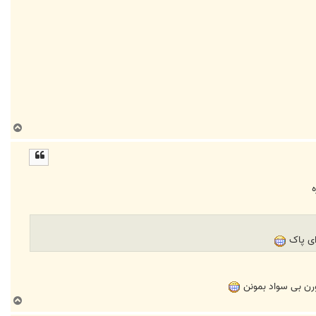
ب
ا
ل
ا
ای پاک
ورن بی سواد بمونن
ب
ا