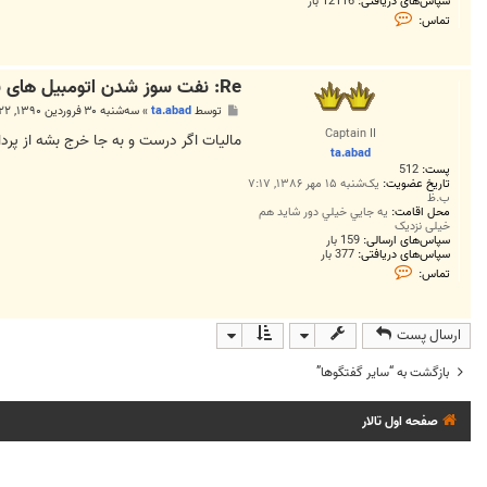
سپاس‌های دریافتی:
12116 بار
ت
تماس:
م
ا
س
M
Re: نفت سوز شدن اتومبیل های بنزینی ( دوگانه سوز بنزین - نف
o
h
پ
توسط
ta.abad
»
سه‌شنبه ۳۰ فروردین ۱۳۹۰, ۱۲:۲۲ ق.ظ
a
س
m
Captain II
ت
مالیات اگر درست و به جا خرج بشه از پر
m
ta.abad
a
پست:
512
d
1
تاریخ عضویت:
یک‌شنبه ۱۵ مهر ۱۳۸۶, ۷:۱۷
ب.ظ
9
محل اقامت:
8
يه جايي خيلي دور شايد هم
خيلي نزديک
5
سپاس‌های ارسالی:
159 بار
سپاس‌های دریافتی:
377 بار
ت
تماس:
م
ا
س
t
ارسال پست
a
.
a
بازگشت به “ساير گفتگوها”
b
a
d
صفحه اول تالار