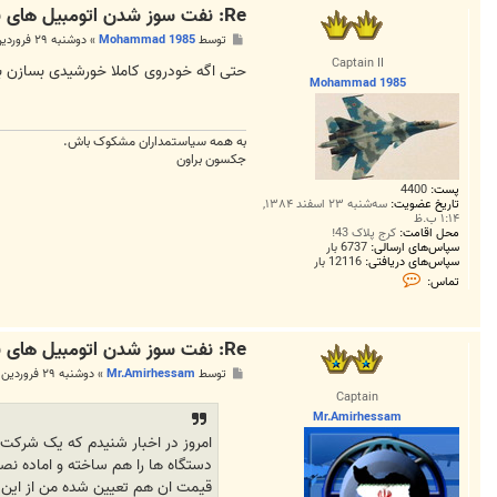
a
Re: نفت سوز شدن اتومبیل های بنزینی ( دوگانه سوز بنزین - نف
.
a
پ
توسط
Mohammad 1985
»
دوشنبه ۲۹ فروردین ۱۳۹۰, ۱۲:۰۴ ق.ظ
b
س
a
Captain II
ت
حتی اگه خودروی کاملا خورشیدی بسازن بای
d
Mohammad 1985
به همه سياستمداران مشکوک باش.
جکسون براون
پست:
4400
تاریخ عضویت:
سه‌شنبه ۲۳ اسفند ۱۳۸۴,
۱:۱۴ ب.ظ
محل اقامت:
کرج پلاک 43!
سپاس‌های ارسالی:
6737 بار
سپاس‌های دریافتی:
12116 بار
ت
تماس:
م
ا
س
M
Re: نفت سوز شدن اتومبیل های بنزینی ( دوگانه سوز بنزین - نف
o
h
پ
توسط
Mr.Amirhessam
»
دوشنبه ۲۹ فروردین ۱۳۹۰, ۱۰:۳۶ ق.ظ
a
س
m
Captain
ت
m
Mr.Amirhessam
a
d
1
دستگاه ها را هم ساخته و اماده نص
9
8
قیمت ان هم تعیین شده من از این 
5