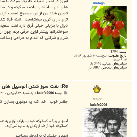
ت
shafagh
ها را هم ساخته و اماده نصبکرده و در ب
تعیین شده من از این موضوع تعجب کردم 
تر و دارای کربن بیشتراست . البته قبلا شن
دیزل با بنزینی خیلی فرق دارد نفت سفیدع
سوختدرانها بیشتر ازاین حرفی بزنم چون ا
شرع و شرکتی که اقدام به طراحی وساخت ا
پست:
1794
تاریخ عضویت:
پنج‌شنبه ۴ شهریور ۱۳۸۹,
۹:۱۴ ب.ظ
سپاس‌های ارسالی:
3448 بار
سپاس‌های دریافتی:
5887 بار
Re: نفت سوز شدن اتومبیل های بنزینی ( دوگانه سوز بنزین - نف
پ
توسط
kalafe2006
»
یک‌شنبه ۲۸ فروردین ۱۳۹۰, ۷:۳۸ ب.ظ
س
Major II
ت
چقدر خوب . خدا کنه یه موتوری بسازن که
kalafe2006
آدمهای بزرگ، کسانیکه خود بسیارند، نیازی به همو
کسانیکه خود آزادند از زندان به ستوه نمی‌آیند.
آدمهای حقیرند که به ازدحام محتاجند.