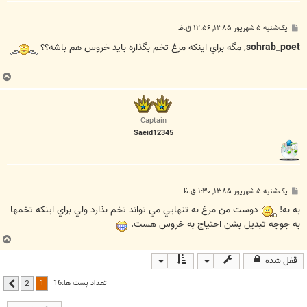
پ
یک‌شنبه ۵ شهریور ۱۳۸۵, ۱۲:۵۶ ق.ظ
س
ت
sohrab_poet
, مگه براي اينکه مرغ تخم بگذاره بايد خروس هم باشه؟؟
ب
ا
ل
ا
Captain
Saeid12345
پ
یک‌شنبه ۵ شهریور ۱۳۸۵, ۱:۳۰ ق.ظ
س
ت
به به!
دوست من مرغ به تنهايي مي تواند تخم بذارد ولي براي اينکه تخمها
به جوجه تبديل بشن احتياج به خروس هست.
ب
ا
قفل شده
ل
ا
1
تعداد پست ها:16
2
بعدی