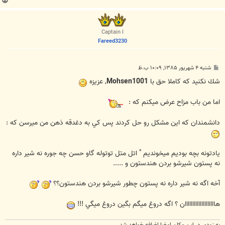
ب
ا
ل
ا
Captain I
Fareed3230
پ
شنبه ۴ شهریور ۱۳۸۵, ۱۰:۰۹ ب.ظ
س
ت
شك نكنيد كه كاملا حق با
Mohsen1001
, عزيزه
اما من باب مزاح عرض ميكنم كه :
دانشمندان كه اين مشكل رو حل كردند پس كي به دغدقه ذهن من ميرسن كه :
يادتونه بچه بوديم ميخونديم " اتل متل توتوله گاو حسن چه جوره نه شير داره
نه پستون شيرشو بردن هندستون و .....
آخه اگه نه شير داره نه پستون چطور شيرشو بردن هندستون؟؟
هاااااااااااااااااااان ؟ اگه دروغ ميگم بگين دروغ ميگي !!!