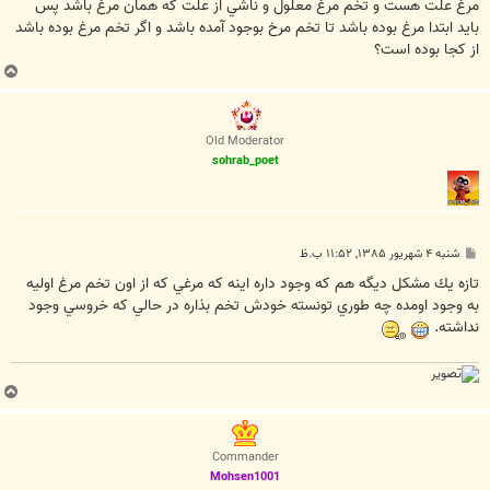
مرغ علت هست و تخم مرغ معلول و ناشي از علت که همان مرغ باشد پس
بايد ابتدا مرغ بوده باشد تا تخم مرخ بوجود آمده باشد و اگر تخم مرغ بوده باشد
از کجا بوده است؟
ب
ا
ل
ا
Old Moderator
sohrab_poet
پ
شنبه ۴ شهریور ۱۳۸۵, ۱۱:۵۲ ب.ظ
س
ت
تازه يك مشكل ديگه هم كه وجود داره اينه كه مرغي كه از اون تخم مرغ اوليه
به وجود اومده چه طوري تونسته خودش تخم بذاره در حالي كه خروسي وجود
نداشته.
ب
ا
ل
ا
Commander
Mohsen1001