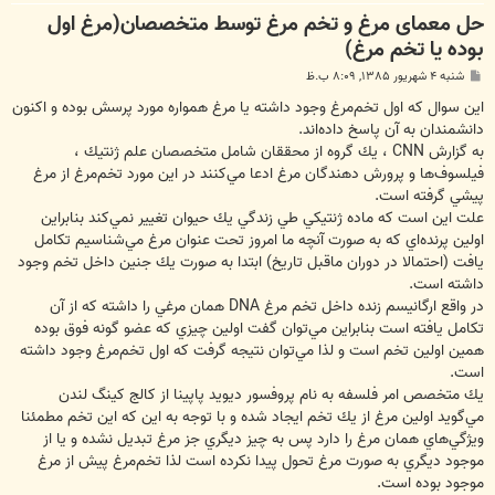
حل معمای مرغ و تخم مرغ توسط متخصصان(مرغ اول
بوده يا تخم مرغ)
پ
شنبه ۴ شهریور ۱۳۸۵, ۸:۰۹ ب.ظ
س
ت
اين سوال كه اول تخم‌مرغ وجود داشته يا مرغ همواره مورد پرسش بوده و اكنون
دانشمندان به آن پاسخ داده‌اند.
به گزارش CNN ، يك گروه از محققان شامل متخصصان علم ژنتيك ،
فيلسوف‌ها و پرورش دهندگان مرغ ادعا مي‌كنند در اين مورد تخم‌مرغ از مرغ
پيشي گرفته است.
علت اين است كه ماده ژنتيكي طي زندگي يك حيوان تغيير نمي‌كند بنابراين
اولين پرنده‌اي كه به صورت آنچه ما امروز تحت عنوان مرغ مي‌شناسيم تكامل
يافت (احتمالا در دوران ماقبل تاريخ) ابتدا به صورت يك جنين داخل تخم وجود
داشته است.
در واقع ارگانيسم‌ زنده داخل تخم مرغ DNA همان مرغي را داشته كه از آن
تكامل يافته است بنابراين مي‌توان گفت اولين چيزي كه عضو گونه فوق بوده
همين اولين تخم است و لذا مي‌توان نتيجه گرفت كه اول تخم‌مرغ وجود داشته
است.
يك متخصص امر فلسفه به نام پروفسور ديويد پاپينا از كالج كينگ لندن
مي‌گويد اولين مرغ از يك تخم ايجاد شده و با توجه به اين كه اين تخم مطمئنا
ويژگي‌هاي همان مرغ را دارد پس به چيز ديگري جز مرغ تبديل نشده و يا از
موجود ديگري به صورت مرغ تحول پيدا نكرده است لذا تخم‌مرغ پيش از مرغ
موجود بوده است.