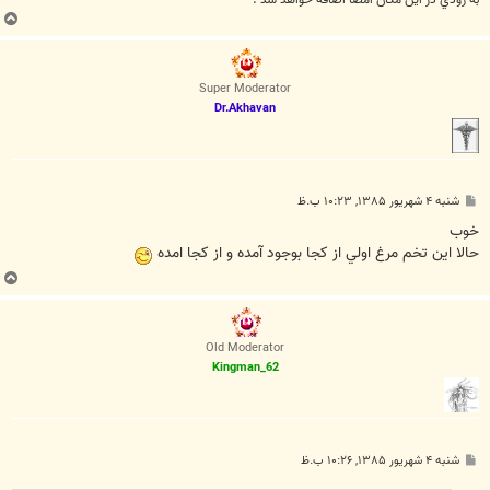
به زودي در اين مكان امضا اضافه خواهد شد .
ب
ا
ل
ا
Super Moderator
Dr.Akhavan
پ
شنبه ۴ شهریور ۱۳۸۵, ۱۰:۲۳ ب.ظ
س
ت
خوب
حالا اين تخم مرغ اولي از كجا بوجود آمده و از كجا امده
ب
ا
ل
ا
Old Moderator
Kingman_62
پ
شنبه ۴ شهریور ۱۳۸۵, ۱۰:۲۶ ب.ظ
س
ت