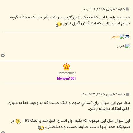
پ
شنبه ۴ شهریور ۱۳۸۵, ۹:۲۶ ب.ظ
س
ت
خب اميدوارم با اين کشف يکي از بزرگترين سوالات بشر حل شده باشه گرچه
خودم اين چيزايي که اينا گفتن قبول ندارم
ب
ا
ل
ا
Commander
Mohsen1001
پ
شنبه ۴ شهریور ۱۳۸۵, ۹:۳۸ ب.ظ
س
ت
بنظر من اين سوال براي کساني مبهم و گنگ هست که به وجود خدا به عنوان
خالق اعتقاد نداشته باشن.
اين سوال مثل اين ميمونه که بگيم اول انسان خلق شد يا نطفه؟؟!!!
در
صورتيکه همه اينها دست خداوند هست و مصلحتش.