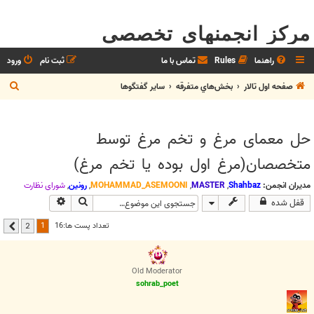
مرکز انجمنهای تخصصی
راهنما
Rules
تماس با ما
ثبت نام
ورود
ج
صفحه اول تالار
بخش‌‌هاي متفرقه
ساير گفتگوها
س
ت
حل معمای مرغ و تخم مرغ توسط
ج
متخصصان(مرغ اول بوده يا تخم مرغ)
و
مدیران انجمن:
Shahbaz
,
MASTER
,
MOHAMMAD_ASEMOONI
,
رونین
,
شوراي نظارت
جستجو
جستجوی پیشرفت
قفل شده
1
تعداد پست ها:16
2
بعدی
Old Moderator
sohrab_poet