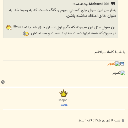
Mohsen1001 نوشته شده:
بنظر من اين سوال براي کساني مبهم و گنگ هست که به وجود خدا به
عنوان خالق اعتقاد نداشته باشن.
اين سوال مثل اين ميمونه که بگيم اول انسان خلق شد يا نطفه؟؟!!!
در صورتيکه همه اينها دست خداوند هست و مصلحتش.
با شما کاملا موافقم
ب
ا
ل
ا
Major II
su34
پ
شنبه ۴ شهریور ۱۳۸۵, ۱۰:۲۶ ب.ظ
س
ت