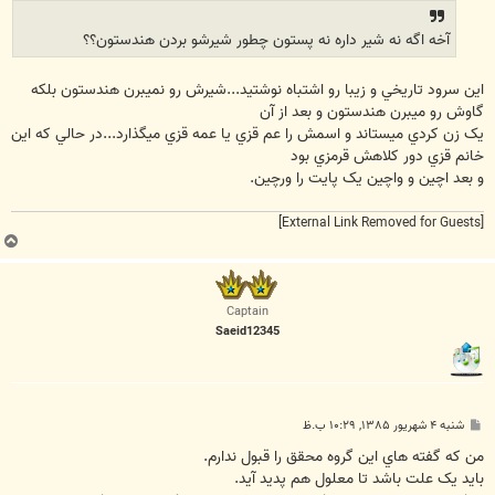
آخه اگه نه شير داره نه پستون چطور شيرشو بردن هندستون؟؟
اين سرود تاريخي و زيبا رو اشتباه نوشتيد...شيرش رو نميبرن هندستون بلکه
گاوش رو ميبرن هندستون و بعد از آن
يک زن کردي ميستاند و اسمش را عم قزي يا عمه قزي ميگذارد...در حالي که اين
خانم قزي دور کلاهش قرمزي بود
و بعد اچين و واچين يک پايت را ورچين.
[External Link Removed for Guests]
ب
ا
ل
ا
Captain
Saeid12345
پ
شنبه ۴ شهریور ۱۳۸۵, ۱۰:۲۹ ب.ظ
س
ت
من که گفته هاي اين گروه محقق را قبول ندارم.
بايد يک علت باشد تا معلول هم پديد آيد.