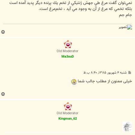
نمي‌توان گفت مرغ طي جهش ژنتيكي از تخم يك پرنده ديگر پديد آمده است
بلكه تخمي كه مرغ از آن به وجود مي آيد ، تخم‌مرغ است.
جام جم
ب
ا
ل
ا
Old Moderator
Ma3ouD
پ
شنبه ۴ شهریور ۱۳۸۵, ۸:۴۰ ب.ظ
س
ت
خیلی ممنون از مطلب جالب شما
ب
ا
ل
ا
Old Moderator
Kingman_62