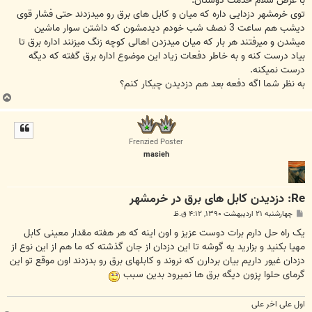
با عرض سلام خدمت دوستان:
توی خرمشهر دزدایی داره که میان و کابل های برق رو میدزدند حتی فشار قوی
دیشب هم ساعت 3 نصف شب خودم دیدمشون که داشتن سوار ماشین
میشدن و میرفتند هر بار که میان میدزدن اهالی کوچه زنگ میزنند اداره برق تا
بیاد درست کنه و به خاطر دفعات زیاد این موضوع اداره برق گفته که دیگه
درست نمیکنه.
به نظر شما اگه دفعه بعد هم دزدیدن چیکار کنم؟
ب
ا
ل
ا
Frenzied Poster
masieh
Re: دزدیدن کابل های برق در خرمشهر
پ
چهارشنبه ۲۱ اردیبهشت ۱۳۹۰, ۴:۱۲ ق.ظ
س
ت
یک راه حل دارم برات دوست عزیز و اون اینه که هر هفته مقدار معینی کابل
مهیا بکنید و بزارید یه گوشه تا این دزدان از جان گذشته که ما هم از این نوع از
دزدان غیور داریم بیان بردارن که نروند و کابلهای برق رو بدزدند اون موقع تو این
گرمای حلوا پزون دیگه برق ها نمیرود بدین سبب
اول علی اخر علی