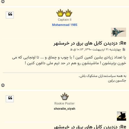
ب
ا
ل
ا
Captain II
Mohammad 1985
Re: دزدیدن کابل های برق در خرمشهر
پ
چهارشنبه ۲۱ اردیبهشت ۱۳۹۰, ۱۰:۱۳ ق.ظ
س
ت
یا تعداد زیادی بشین کمین کنین ! با چوب و چماق و ... تا اونجایی که می
خورن بزنینشون ! ماشینشون رو هم در حد تیم ملی داغون کنین !
به همه سياستمداران مشکوک باش.
جکسون براون
ب
ا
ل
ا
Rookie Poster
shovalie_siyah
Re: دزدیدن کابل های برق در خرمشهر