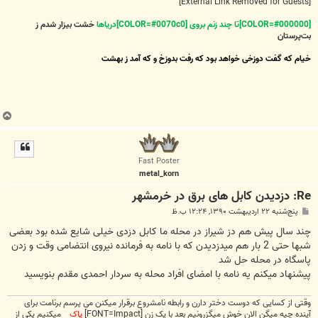
[External Link Removed for Guests]
[COLOR=#000000]تا چند زنم بروی [COLOR=#0070c0]دریاها
خشت بیزار شدم ز
بت‌پرستان
خیام که گفت دوزخی خواهد بود که رفت بدوزخ و که آمد ز بهشت
ب
ا
ل
ا
Fast Poster
metal_korn
Re: دزدیدن کابل های برق در خرمشهر
پ
پنج‌شنبه ۲۲ اردیبهشت ۱۳۹۰, ۱۲:۲۴ ب.ظ
س
ت
چند سال پیش هم دز شیراز در محله ما کابل دزدی خیلی شایع شده بود بعضی
شبها حتی 2 بار هم میدزدیدن که با نامه به فرمانده نیروی انتضامی وقت و زدن
پاسگاه در محله حل شد
پیشنهاد میکنم یه نامه با امضای افراد محله به سردار احمدی مقدم بنویسید
وقتی از کسایی که دوست دختر دارن و رابطه نامشروع برقرار میکنن می پرسم برنامت برای
آینده چیه میگن الان خوش میگزرونیم بعد با یک زن [FONT=Impact]
پاک
میکنیم یکی از