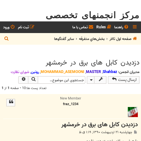
مرکز انجمنهای تخصصی
راهنما
Rules
تماس با ما
ثبت نام
ورود
ج
صفحه اول تالار
بخش‌‌هاي متفرقه
ساير گفتگوها
س
ت
دزدیدن کابل های برق در خرمشهر
ج
و
مدیران انجمن:
Shahbaz
,
MASTER
,
MOHAMMAD_ASEMOONI
,
رونین
,
شوراي نظارت
جستجو
جستجوی پیش
ارسال پست
تعداد پست ها:10 • صفحه
1
از
1
New Member
fraz_1234
دزدیدن کابل های برق در خرمشهر
پ
چهارشنبه ۲۱ اردیبهشت ۱۳۹۰, ۱:۱۹ ق.ظ
س
ت