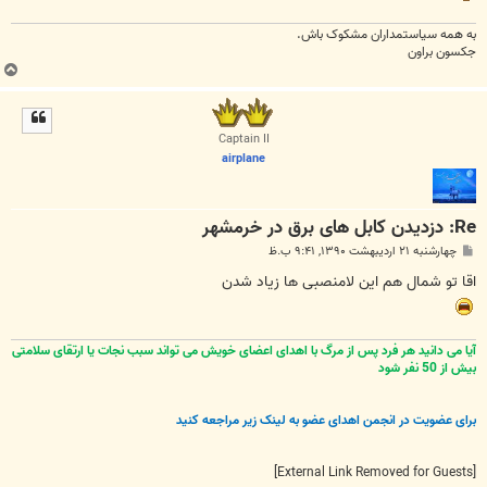
به همه سياستمداران مشکوک باش.
جکسون براون
ب
ا
ل
ا
Captain II
airplane
Re: دزدیدن کابل های برق در خرمشهر
پ
چهارشنبه ۲۱ اردیبهشت ۱۳۹۰, ۹:۴۱ ب.ظ
س
ت
اقا تو شمال هم این لامنصبی ها زیاد شدن
آیا می دانید هر فرد پس از مرگ با اهدای اعضای خویش می تواند سبب نجات یا ارتقای سلامتی
بیش از 50 نفر شود
برای عضویت در انجمن اهدای عضو به لینک زیر مراجعه کنید
[External Link Removed for Guests]