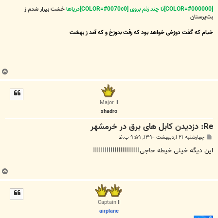
[COLOR=#000000]تا چند زنم بروی [COLOR=#0070c0]دریاها
خشت بیزار شدم ز
بت‌پرستان
خیام که گفت دوزخی خواهد بود که رفت بدوزخ و که آمد ز بهشت
ب
ا
ل
ا
Major II
shadro
Re: دزدیدن کابل های برق در خرمشهر
پ
چهارشنبه ۲۱ اردیبهشت ۱۳۹۰, ۹:۵۹ ب.ظ
س
ت
این دیگه خیلی خیطه حاجی!!!!!!!!!!!!!!!!!!!!!!!!
ب
ا
ل
ا
Captain II
airplane