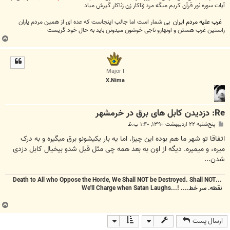
آیات سوره نور قرآن کریم میگه مرد زناکار زن زناکار گیرش میاد
غرب علیه مردم ایران
بی شمار است اما جالب اینجاست که عده ای از همین مردم یاران
راستین غرب هستن و اونهارو ناجی خوشون میدونن باید به حال خود گریست
ب
ا
ل
ا
Major I
X.Nima
Re: دزدیدن کابل های برق در خرمشهر
پ
پنج‌شنبه ۲۲ اردیبهشت ۱۳۹۰, ۱:۴۰ ب.ظ
س
ت
اتفاقا تو شهر ما هم بوده این چیزا. اما یه بار یکیشونو برق میگیره و به درک
میره، و میمیره. دیگه از اون به بعد همه چی مثل قبل شدو بیخیال کابل دزدی
شدن...
...Death to All who Oppose the Horde, We Shall NOT be Destroyed. Shall NOT
نقطه.
سر خط....
!...We'll Charge when Satan Laughs
ب
ا
ارسال پست
ل