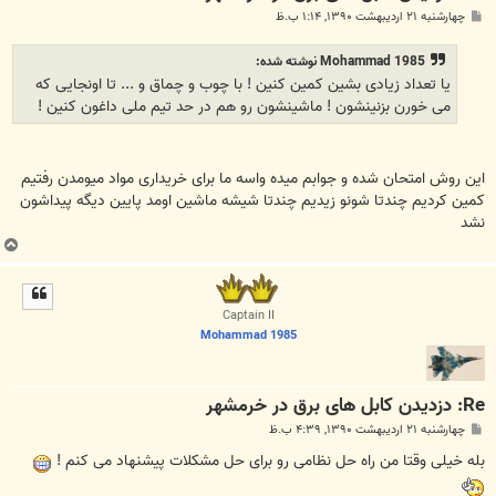
پ
چهارشنبه ۲۱ اردیبهشت ۱۳۹۰, ۱:۱۴ ب.ظ
س
ت
Mohammad 1985 نوشته شده:
یا تعداد زیادی بشین کمین کنین ! با چوب و چماق و ... تا اونجایی که
می خورن بزنینشون ! ماشینشون رو هم در حد تیم ملی داغون کنین !
این روش امتحان شده و جوابم میده واسه ما برای خریداری مواد میومدن رفتیم
کمین کردیم چندتا شونو زیدیم چندتا شیشه ماشین اومد پایین دیگه پیداشون
نشد
ب
ا
ل
ا
Captain II
Mohammad 1985
Re: دزدیدن کابل های برق در خرمشهر
پ
چهارشنبه ۲۱ اردیبهشت ۱۳۹۰, ۴:۳۹ ب.ظ
س
ت
بله خیلی وقتا من راه حل نظامی رو برای حل مشکلات پیشنهاد می کنم !