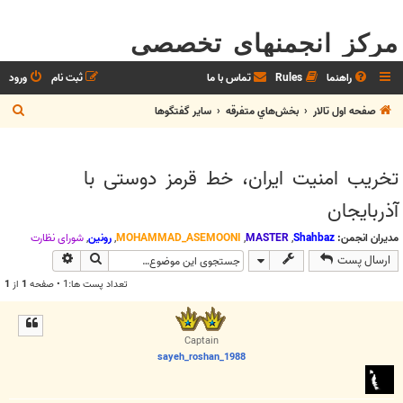
مرکز انجمنهای تخصصی
راهنما
Rules
تماس با ما
ثبت نام
ورود
ج
صفحه اول تالار
بخش‌‌هاي متفرقه
ساير گفتگوها
س
ت
تخریب امنیت ایران، خط قرمز دوستی با
ج
آذربایجان
و
مدیران انجمن:
Shahbaz
,
MASTER
,
MOHAMMAD_ASEMOONI
,
رونین
,
شوراي نظارت
جستجو
جستجوی پیش
ارسال پست
تعداد پست ها:1 • صفحه
1
از
1
Captain
sayeh_roshan_1988