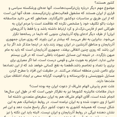
کشور هستند؟
موضوع مهم دیگر درباره پان‌ترکسیت‌هاست. آنها عده‌ای ورشکسته سیاسی و
فراری از ایران هستند که مشغول فعالیت‌های پان‌ترکیسمند. هدف آنها این است
که از این طریق بر مناسبات دوکشور تاثیرگذارند. همانطور که می دانید متاسفانه
دولت باکو تکلیف خود را مشخص نکرده که علاقمند است با مردم ایران به
طورکلی اعم از فارس،ترک،لر و کرد ارتباط داشته باشد و یا فقط با آذری‌های
ایران! از طرف دیگر ادعای واژه آذربایجان جنوبی که دایما در رسانه‌ها تکرار
می‌شود. بنابراین به نظر می‌رسد که بیشتر بر این باورند که روزی میان جمهوری
آذربایجان و مناطق آذرنشین در ایران پیوند زنند.باید در اینجا متذکر شد اگر بنا بر
این باشد که روزی چنین اتفاقی بیفتد، جمهوری آذربایجان است که باید به مام
میهن بازگردد. در نتیجه این مسایل تصورات باطلی است که در قرن بیستم
جایی ندارد. احترام به هویت ملی و قومی درست است، اما اگر معیاری برای
برتری یا تضاد و تخاصم باشد،قطعنا به نفع کسانی خواهد شد که از این تضادها
برای ناامن شدن منطقه استفاد می‌کنند. در حقیقت این افراد با مطرح کردن
مسایل شووینستی و نژادپرستانه و یا قومیت گرایانه سعی بر ایجاد اختلاف میان
ملت‌ها دارند.
علت عدم پذیرش الهام علی‌اف از دعوت ایران چه بوده است؟
دیدار مقامات عالیتربه کشورها نیز به نظرکار خوبی است که در طول این سال‌ها
انجام شده است، آقای الهام علی‌اف هم به ایران سفرهای متعددی داشته اما
اخیرا از وی دعوت شده و به ایران نیامده است. در روابط دپلماتیک هم به این
شکل نیست که همیشه کشوری به دعوت کشور دیگر پاسخ مثبت دهد و این امر
نشان دهنده تیرگی در روابط آذربایجان و ایران نیست. البته باید این نکته را نیز