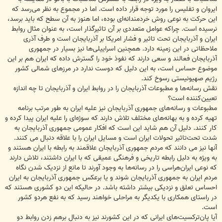
ایروان و تفلیس را مورد توجه قرار داده است. اما در مجموع به نظر می‌رسد که
این حرکت به نوعی روش خردمندانه‌ای بوده، اما هنوز به آن سطح که باید برسد،
نرسیده است. چراکه عوامل متعددی بر آن تاثیرگذار است، به عنوان مثال روابط
ایران و آذربایجان تحت تاثیر و فشار امریکا بر آذربایجان است و طرف آذری
ملاحظاتی در این زمینه دارد. همچنین اسراییلی‌ها نیز بسیار در جمهوری
آذربایجان فعالند و سعی دارند که نفوذ خود را گسترش داده که ایران هم بر این
موضوع حساس است، به این دلیل که دوست ندارد در مرزهای شمالی کشور
رژیم صهیونیستی رسوخ کند.
نقش رسانه‌ها و مطبوعات آذربایجان را در روابط ایران و آذربایجان تا چه اندازه
تعیین‌کننده است؟
مطبوعات و رسانه‌های جمهوری آذربایجان نیز علیه ایران به طور مرتب برنامه
تهیه کرده و به بهانه‌های مختلف تلاش دارند که سوژه‌ای را علیه ایران پیدا کرده و
کار کنند. دلیل آن هم شاید این است که افکار عمومی جمهوری آذربایجان به
شدت تحت‌تاثیر تحولات ایران است و مسایل ایران را با علاقه دنبال می کنند.
آنها نیز می دانند که مردم جمهوری آذربایجان علاقمند به رابطه با ایران هستند و
به ویژه به دلیل رابطه تاریخی و فرهنگی عمیقی که با ایران داشتند، تلاش دارند
که نوعی ایران‌هراسی را در رسانه‌ها به وجود آورند تا مانع از نزدیک‌ شدن نگاه
مردم ایران به جمهوری آذربایجان شوند و یا برعکس جمهوری آذربایجان به ایران
احساس تعلق و نزدیکی بیشتر داشته باشد. در حالیکه این دو کشوری هستند که
در راستای همکاری با یکدیگر به مراحلی خواهند رسید که به نفع هردو کشور
است.
آیا پان‌ترکسیت‌های ایرانی که در این کشورند نیز به دنبال برهم زدن روابط دو