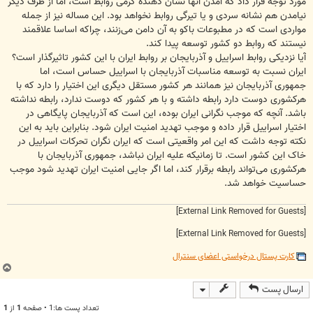
مورد توجه قرار داد که آمدن آنها نشان دهنده گرمی روابط است، اما از طرف دیگر
نیامدن هم نشانه سردی و یا تیرگی روابط نخواهد بود. این مساله نیز از جمله
مواردی است که در مطبوعات باکو به آن دامن می‌زنند، چراکه اساسا علاقمند
نیستند که روابط دو کشور توسعه پیدا کند.
آیا نزدیکی روابط اسراییل و آذربایجان بر روابط ایران با این کشور تاثیرگذار است؟
ایران نسبت به توسعه مناسبات آذربایجان با اسراییل حساس است، اما
جمهوری آذربایجان نیز همانند هر کشور مستقل دیگری این اختیار را دارد که با
هرکشوری دوست دارد رابطه داشته و با هر کشور که دوست ندارد، رابطه نداشته
باشد. آنچه که موجب نگرانی ایران بوده، این است که آذربایجان پایگاهی در
اختیار اسراییل قرار داده و موجب تهدید امنیت ایران شود. بنابراین باید به این
نکته توجه داشت که این امر واقعیتی است که ایران نگران تحرکات اسراییل در
خاک این کشور است. تا زمانیکه علیه ایران نباشد، جمهوری آذربایجان با
هرکشوری می‌تواند رابطه برقرار کند، اما اگر جایی امنیت ایران تهدید شود موجب
حساسیت خواهد شد.
[External Link Removed for Guests]
[External Link Removed for Guests]
کارت پستال درخواستی اعضای سنترال
ب
ا
ارسال پست
ل
ا
تعداد پست ها:1 • صفحه
1
از
1