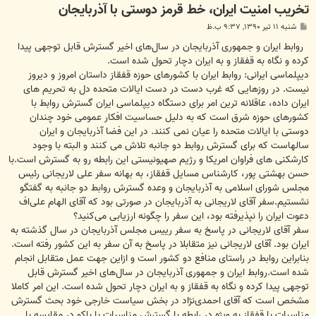
تخریب امنیت ایران، خط قرمز دوستی با آذربایجان
پ
شنبه ۱۱ تیر ۱۳۹۰, ۹:۳۷ ب.ظ
س
ت
روابط ایران و جمهوری آذربایجان در سال‌های اخیر گسترش قابل توجهی پیدا
کرده و نگاه به قفقاز و به ایران دچار تحول شده است.
دیپلماسی ایرانی: روابط ایران با کشورهای حوزه قفقاز داستان امروز و دیروز
نیست. در روزهایی که غرب دست در دست ایالات متحده دل به تحریم های
ایران داده، عاقلانه ترین امر برای دستگاه دیپلماسی ایران گسترش روابط با
کشورهای حوزه شرق است که به دلیل حساسیت افکار عمومی خود چندان
دوستی با ایالات متحده را عیان نمی کنند. در این فضا آذربایجان و ایران
سالهاست که برای گسترش روابط دو جانبه تلاش می کنند و البته با وجود
کارشکنی های فراوان امریکا و رژیم صهیونیستی این رابطه رو به گسترش است.با
حسن بهشتی ‌پور، کارشناس مسایل قفقاز، به بهانه سفر علی لاریجانی رئیس
مجلس شورای اسلامی به آذربایجان و وعده گسترش روابط دو جانبه به گفتگو
نشستیم.سفر آقای لاریجانی به آذربایجان در صورتی بود که آقای الهام علی‌اف
دعوت ایران را نپذیرفته بود، این سفر را چگونه ارزیابی می‌کنید؟
سفر آقای لاریجانی در پاسخ به سفر رییس مجلس آذربایجان در سال گذشته به
ایران بود. آقای لاریجانی نیز متقابلا در پاسخ به آن سفر به این کشور رفته است.
بنابراین روابط در راستای منافع دو کشور است و ازاین جهت عمل متقابل انجام
شده است.روابط ایران و جمهوری آذربایجان در سال‌های اخیر گسترش قابل
توجهی پیدا کرده و نگاه به قفقاز و به ایران دچار تحول شده است. این امر کاملا
مشخص است که آقای احمدی‌نژاد در بخش سیاست خارجی خود بحث گسترش
مناسبات با قفقاز به ویژه در رابطه با گسترش مناسبات با باکو در مقایسه با