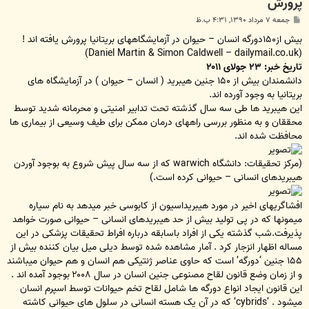
پرورش
پ
جمعه ۷ مرداد ۱۳۹۰, ۴:۳۱ ب.ظ
س
ت
بیش از۱۵۰دورگه انسان – حیوان در آزمایشگاههای بریتانیا پرورش یافته اند !
(Daniel Martin & Simon Caldwell – dailymail.co.uk)
تاریخ خبر: ۲۳ جولای ۲۰۱۱
دانشمندان بیش از ۱۵۰ جنین هیبرید ( انسان – حیوان ) در آزمایشگاه های
بریتانیا به وجود آورده اند.
این هیبرید ها طی سه سال گذشته تحت تدابیر امنیتی و محرمانه شدید توسط
محققان و به منظور بررسی راههای درمان ممکن برای طیف وسیعی از بیماری ها
محافظت شده اند.
(مرکز تحقیقات: دانشگاه warwich که از سه سال پیش شروع به بوجود آوردن
هیبریدهای انسانی – حیوانی کرده است.)
افشاگریهای اخیر در مورد هیبریداسیون از کابوسی خبر میدهد به نام سیاره
میمونها که در پی تولید بیش از حد هیبریدهای انسانی – حیوانی صورت خواهد
پذیرفت.شب گذشته یکی از افراد باسابقه درباره افراط تحقیقات پزشکی در این
مساله اظهار انزجار کرد . آمار مشاهده شده توسط دیلی میل بیان کننده بیش از
۱۵۵ جنین ‘دورگه’ است که حاوی عناصر ژنتیکی هم انسان و هم حیوان میباشند
و از زمان وضع قانون لقاح مصنوعی جنین انسان در سال ۲۰۰۸ بوجود آمده اند .
این قانون ایجاد انواع دورگه ها شامل لقاح تخم حیوانات توسط اسپرم انسان
میشود . ‘cybrids’ که در آن یک هسته انسانی در سلول های حیوانی کاشته