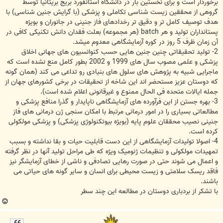
برخوردار است و برای نخستین بار در دانشگاه استانفورد بریج بریتانیا توسط
گروهی از محققین زیست شناسی تکاملی و پزشکی (با گرایش جنین شناسی) با
هدف توصیف کامل تر و دقیق تر رخدادهای فاز جنینی در جانوران و بویژه
پستانداران تولید و هر batch (هر مجموعه) بعلت فقدان دانش تکنیکی کافی در
آن زمان ظرف 5 روز در کوره آزمایشگاهی معدوم میشد.
2- تولید تحقیقاتی چنین جنین هایی حسب کنوانسیون های جهانی اخلاق
پزشکی و علمی مصوب سال های 1999 و 2002 بطور کامل منع نشده است که
ماجرایی شبیه به پژوهش های سلول های بنیادی رو تداعی می کند (همان گونه
که دوستان عزیز مستحضر اند این شاخه از تحقیقات در برخی کشورهای جهان از
جمله ایالات متحده فی الحال ممنوع و غیرقانونی اعلام شده است).
3- بهره جستن از این فرآورده های آزمایشگاهی ناپایدار و گذرا منافع پزشکی و
مطالعاتی بسیاری را در امور درمانی مرتبط با امکان سنجی ژن درمانی های فاز
جنینی نصیب محققان علوم پایه (بویژه بیوتکنولوژی پزشکی) و پزشکی مولکولی
کرده است.
4- اصولا تولیدات آزمایشگاهی از این دست قابلیت حیات و بقا نداشته و بسبب
تمهیدات مولکولی و تنظیمات ژنومیک ویژه که طی مراحل تولید آنها در نظر گرفته
و اعمال می شوند حتی در صورت رهایی تصادفی و ناشی از خطای آزمایشگر نیز
فاقد ریسک سلامتی و زیست محیطی برای انسان و سایر گونه های حیاتی می
باشند.
با تشکر از بردباری دوستان در مطالعه این چند سطر
ب
ا
ل