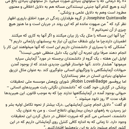
۸۰ راه درمانی که با سلولهای بنیادی صورت میگیرد ،از سلولهای بنیادی بالغ می
آیند و هیچ کدام آنها جنینی نیستند!این مساله هم به دلایل اخلاقی و معنوی
مطرود است وهم به دلایل علمی و پزشکی.”
Josephine Quintavalle از گروه طرفداران زندگی در مورد اخلاق باروری اظهار
نظر کرد که ” من مبهوت مانده ام که این روند در جریان است و ما هنوز هیچ
چیزی از آن نمیدانیم !! “
“چرا آنها این مساله را مثل یک راز بیان میکنند و اگر آنها به کاری که میکنند
اطمینان دارندچرا ما برای شفاف سازی آن نیاز به پرسشهای پارلمانی داریم ؟”
“مشکلی که با بسیاری از دانشمندان داریم این است که آنها میخواهند این کار را
انجام دهند صرفا برای تجربه آن !واین یک دلیل منطقی خوبی نیست!”
اوایل این هفته ، یک گروه از دانشمندان برجسته در مورد” آزمایش سیاره
میمونها “هشدار دادند .آنها خواستار قوانین جدیدی شدند که از بوجود آمدن
حیوانات آزمایشگاهی با ویژگیهای انسانی جلوگیری کند .به عنوان مثال تزریق
سلولهای بنیادی انسان در مغز پستانداران!
اما پروفسور Robin Lovell-Badgeاز شورای پژوهش موسسه ملی تحقیقات
پزشکی در گزارش خود گفت که “دانشمندان نگرانی بابت هیبریدهای انسانی –
حیوانی بوجود آمده در آزمایشگاهها ندارند چرا که به موجب قانون٬ این هیبریدها
ظرف مدت ۱۴ روز نابود میشوند .”
او گفت ” دلایل انجام چنین آزمایشهایی ٬درک بیشتر از نحوه تکامل اولیه بشر و
نیز رسیدن به راههای درمان بیماریهای ناعلاج است . و من به عنوان یک
دانشمند، احساس می کنم که ضرورت اخلاقی در دنبال کردن این تحقیقات
وجود دارد. تا زمانی که به اندازه کافی کنترل روی آزمایشاتی داریم که در این
کشور انجام میشود باید به این پژوهشها افتخارکنیم .”