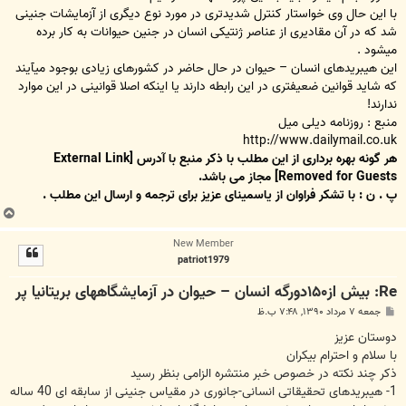
با این حال وی خواستار کنترل شدیدتری در مورد نوع دیگری از آزمایشات جنینی
شد که در آن مقادیری از عناصر ژنتیکی انسان در جنین حیوانات به کار برده
میشود .
این هیبریدهای انسان – حیوان در حال حاضر در کشورهای زیادی بوجود میآیند
که شاید قوانین ضعیفتری در این رابطه دارند یا اینکه اصلا قوانینی در این موارد
ندارند!
منبع : روزنامه دیلی میل
http://www.dailymail.co.uk
هر گونه بهره برداری از این مطلب با ذکر منبع با آدرس
[External Link
Removed for Guests]
مجاز می باشد.
پ . ن : با تشکر فراوان از یاسمینای عزیز برای ترجمه و ارسال این مطلب .
ب
ا
New Member
ل
patriot1979
ا
Re: بیش از۱۵۰دورگه انسان – حیوان در آزمایشگاههای بریتانیا پر
پ
جمعه ۷ مرداد ۱۳۹۰, ۷:۴۸ ب.ظ
س
ت
دوستان عزیز
با سلام و احترام بیکران
ذکر چند نکته در خصوص خبر منتشره الزامی بنظر رسید
1- هیبریدهای تحقیقاتی انسانی-جانوری در مقیاس جنینی از سابقه ای 40 ساله