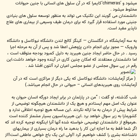
میشود و ‘chimeras’کایمرا که در آن سلول های انسانی با جنین حیوانات
مخلوط میشود .
دانشمندان می گویند این تکنیک می تواند به منظور توسعه سلول های بنیادی
جنینی مورد استفاده قرار گیرد که برای درمان طیف وسیعی از بیماری های علاج
ناپذیر مفید است.
به سه آزمایشگاه در انگلستان — کینگز کالج لندن دانشگاه نیوکاسل و دانشگاه
وارویک — مجوز برای انجام دادن پژوهش اعطا شد و پس از آن به مرحله اجرا
رسید . در حال حاضر ایجاد جنین هیبرید به دلیل کمبود بودجه متوقف است ،
اما دانشمندان معتقدند که امکان چنین کاری در آینده وجود خواهد داشت.این
رقم در پی سوال مجلس از عضو مجلس اعیان لرد آلتون افشا شد .
( مرکز آزمایشات: دانشگاه نیوکاسل که یکی دیگر از مراکزی است که در آن
آزمایشات روی هیبریدهای انسانی – حیوانی در حال انجام میباشد.)
شب گذشته، او گفت : “من در پارلمان در برابر ایجاد دورگه انسان حیوان به
عنوان یک اصل مهم ایستادم و هیچ یک از دانشمندان هیچگونه توضیحی از
شرایط پیش از درمان به ما ارائه نکردند .این مساله هیچ توجیه اخلاقی ندارد و
کشورمارا به زیر سوال خواهد برد .این هیبریداسیون بسیار مشمئز کننده است
.هرموقع از دانشمندان توضیحی خواسته شده آنها آنرا اینگونه توجیه کرده اند که
اگر شما فقط به ما اجازه این کار را بدهید ما راه درمان بسیاری از بیماریهای
ناشناخته بشری را کشف خواهیم کرد !!ولی این یک باج خواهی عاطفی است!!از