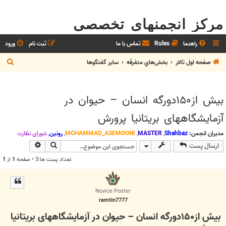
مرکز انجمنهای تخصصی
راهنما
Rules
تماس با ما
ثبت نام
ورود
ج
صفحه اول تالار
بخش‌‌هاي متفرقه
ساير گفتگوها
س
ت
بیش از۱۵۰دورگه انسان – حیوان در
ج
آزمایشگاههای بریتانیا پرورش
و
مدیران انجمن:
Shahbaz
,
MASTER
,
MOHAMMAD_ASEMOONI
,
رونین
,
شوراي نظارت
جستجو
جستجوی پیش
ارسال پست
تعداد پست ها:3 • صفحه
1
از
1
Novice Poster
ramtin7777
بیش از۱۵۰دورگه انسان – حیوان در آزمایشگاههای بریتانیا