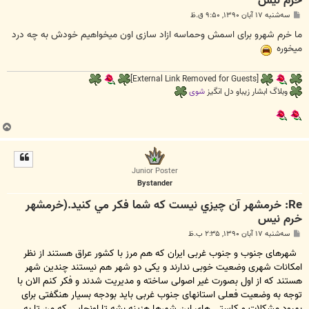
خرم نیس
پ
سه‌شنبه ۱۷ آبان ۱۳۹۰, ۹:۵۰ ق.ظ
س
ت
ما خرم شهرو برای اسمش وحماسه ازاد سازی اون میخواهیم خودش به چه درد
میخوره
[External Link Removed for Guests]
وبلاگ ابشار زیباو دل انگیز
شوی
ب
ا
ل
ا
Junior Poster
Bystander
Re: خرمشهر آن چيزي نيست که شما فکر مي کنيد.(خرمشهر
خرم نیس
پ
سه‌شنبه ۱۷ آبان ۱۳۹۰, ۲:۳۵ ب.ظ
س
ت
شهرهای جنوب و جنوب غربی ایران که هم مرز با کشور عراق هستند از نظر
امکانات شهری وضعیت خوبی ندارند و یکی دو شهر هم نیستند چندین شهر
هستند که از اول بصورت غیر اصولی ساخته و مدیریت شدند و فکر کنم الان با
توجه به وضعیت فعلی استانهای جنوب غربی باید بودجه بسیار هنگفتی برای
بهبود مشکلات و کاستی های این شهرها هزینه بشه تا اونجایی که من تا به