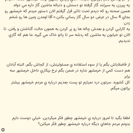
يه پيرزن يه سيرلند گاز گرفته تو دستش و دنباله ماشين گاز داره مي دواه.
همين صحنه رو که ديدم تحت تاثير قرار گرفتم الان دستور ميدم که خرمشهر رو
بجاي 4 سال در عرض دو سال گاز رساني بکنن.» آقا اومدن زمين ها رو شخم
زدن
يه کارايي کردن و بعدش چاله ها رو پر کردن به همون حالت گذاشتن و رفتن. تا
الان تو خيابون يه ماشين که ردشه سر تا پاتو خاک مي گيره. ما هم که گازي
نديديم.
از فاضلاباش بگم يا از سوء استفاده ي مسئولينش، از کجاش بگم. البته آبادان
هم دست کمي از خرمشهر نداره در ضمن بگم نرخ بيکاري داخل خرمشهر سه
برابر
کل کشوره. سرتون درد نميارم تو پست بعديم درباره ي مردم خرمشهر بیشتر
براتون میگم.
لطفا بگيد تا امروز درباره ي خرمشهر چطور فکر ميکردين. خيلي دوست دارم
بدونم مردم جاهاي ديگه درباره خرمشهر چطور فکر ميکنن؟
ب