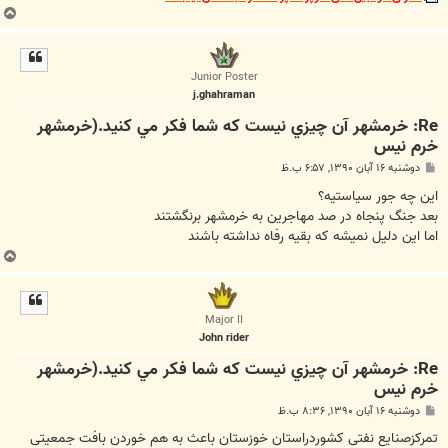
ب
ا
ل
ا
Junior Poster
j.ghahraman
Re: خرمشهر آن چيزي نيست که شما فکر مي کنيد.(خرمشهر
خرم نیس
پ
دوشنبه ۱۶ آبان ۱۳۹۰, ۶:۵۷ ب.ظ
س
ت
این چه جور سیاستیه؟
بعد جنگ پنجاه در صد مهاجرین به خرمشهر برنگشتند
اما این دلیل نمیشه که بقیه رفاه نداشته باشند
ب
ا
ل
ا
Major II
John rider
Re: خرمشهر آن چيزي نيست که شما فکر مي کنيد.(خرمشهر
خرم نیس
پ
دوشنبه ۱۶ آبان ۱۳۹۰, ۸:۳۶ ب.ظ
س
ت
تمرکزصنایع نفتی کشوردراستان خوزستان باعث به هم خوردن بافت جمعیتی