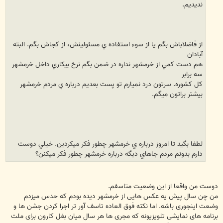
نديديم.
از فاضلاباش بگم يا از سوء استفاده ي مسئولينش، از کجاش بگم. البته
آبادان
هم دست کمي از خرمشهر نداره در ضمن بگم نرخ بيکاري داخل خرمشهر
سه برابر
کل کشوره. سرتون درد نميارم تو پست بعديم درباره ي مردم خرمشهر
بیشتر براتون میگم.
لطفا بگيد تا امروز درباره ي خرمشهر چطور فکر ميکردين. خيلي دوست
دارم بدونم مردم جاهاي ديگه درباره خرمشهر چطور فکر ميکنن؟
دوست من واقعا از این وضعیت متاسفم.
من چن سال پیش یه عکس هایی از خرمشهر دیده بودم که حدس میزدم
وضعت اینجوری باشه. اما نکته فوق العاده تاسف آور تر اجرا کردن جشن ها و
برنامه های نمایشی تلویزیونه که مجری ها هر سال میان بغل کارون برای ملت