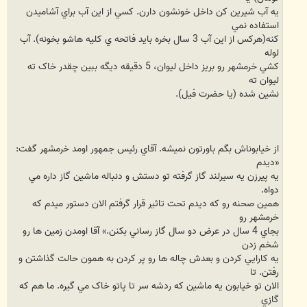
يه آب شيرين کن داخل خونشون دارن. کسي از اين آب براي آشاميدن
استفاده نمي
کنه(هرکس از اين آب 3 سال بخره بايد فاتحه ي کليه هاشو بخونه). آب
لوله
کشي خرمشهر رو بريز داخل ليوان، 5 دقيقه ديگه ببين چقدر خاک ته
ليوان ته
نشين شده (يا حضرت فيل).
از خيابوناش بگم باورتون نميشه. آقاي رئيس جمهور اومد خرمشهر گفت:
«ديدم
يه پيرزن يه سيرلند گاز گرفته تو دستش و دنباله ماشين گاز داره مي
دواه.
همين صحنه رو که ديدم تحت تاثير قرار گرفتم الان دستور ميدم که
خرمشهر رو
بجاي 4 سال در عرض دو سال گاز رساني بکنن.» آقا اومدن زمين ها رو
شخم زدن
يه کارايي کردن و بعدش چاله ها رو پر کردن به همون حالت گذاشتن و
رفتن. تا
الان تو خيابون يه ماشين که ردشه سر تا پاتو خاک مي گيره. ما هم که
گازي