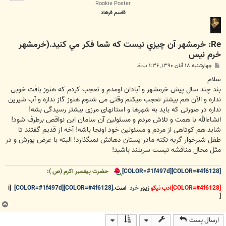
ا
Rookie Poster
قاسم فرهاد
Re: خرمشهر آن چيزي نيست که شما فکر مي کنيد.(خرمشهر
خرم نیس
پ
چهارشنبه ۱۸ آبان ۱۳۹۰, ۱:۳۶ ب.ظ
س
ت
سلام
بند چند سال پیش خرمشهر و آبادان اومدم و تعجب کردم که هنوز بافت خوبی
نداره و الآن هم بیشتر تعجب میکنم وقتی می شنوم هنوز گاز نداره و آب شیرین
نداره در صورتی که باید به شهرها و استانهای مرزی بیشتر رسیدگی بشه!
انشاءالله با همت و تلاش مردم و مسئولین آن سامان این نواقص برطرف شود!
شاید هم کوتاهی از مردم و مسئولین خود اونجا باشه! آخه از قدیم گفتند تا
طفل شیرخوار گریه نکنه مادر پستان دهانش نمیگذارد! البته با عرض پوزش و در
مثل مجال مناقشه نیست سربلند باشید!
[COLOR=#4f6128][COLOR=#1f497d]
حضرت پيغمبر اكرم (ص ):
[COLOR=#4f6128]ادب نيكو
زيور
خرد
است.
[COLOR=#4f6128][COLOR=#1f497d]
[i
[
ب
ا
ارسال پست
ل