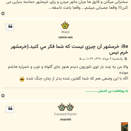
سخنرانی میکنن و قایق ها میان مانور میدن و برای خرمشهر حماسه سرایی می
کنن!!! واقعا عصبانی میشم... واقعا باعث تاسفه...
ب
ا
ل
ا
Major
ramin-am
Re: خرمشهر آن چيزي نيست که شما فکر مي کنيد.(خرمشهر
خرم نیس
پ
یک‌شنبه ۹ مرداد ۱۳۹۰, ۱۰:۲۲ ب.ظ
س
ت
والا من یه چند بار توی تلوزیون دیدم هنوز جای گلوله و توپ و خمپاره هاشم
مونده
اگه با این وضعی هم که شما گفتین شده بدتر از زمان جنگ شده
به رویاهایت بی اندیش ..........
ب
ا
ل
ا
Frenzied Poster
masieh