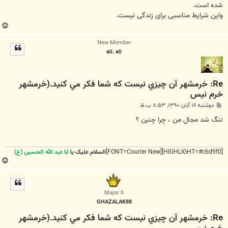
شده است.
واین شرایط مناسبی برای زندگی نیست.
ب
ا
New Member
ل
ali. ali
ا
Re: خرمشهر آن چيزي نيست که شما فکر مي کنيد.(خرمشهر
خرم نیس
پ
دوشنبه ۱۶ آبان ۱۳۹۰, ۸:۵۳ ب.ظ
س
ت
تنگ شد مجال من ، چرا چنین ؟
[HIGHLIGHT=#c6d9f0][FONT=Courier New]
السلام علیک یا
ابا عبد الله الحسین (ع)
ب
ا
ل
ا
Major II
GHAZALAK88
Re: خرمشهر آن چيزي نيست که شما فکر مي کنيد.(خرمشهر