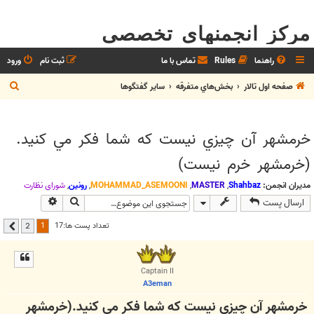
مرکز انجمنهای تخصصی
راهنما
Rules
تماس با ما
ثبت نام
ورود
ج
صفحه اول تالار
بخش‌‌هاي متفرقه
ساير گفتگوها
س
ت
خرمشهر آن چيزي نيست که شما فکر مي کنيد.
ج
(خرمشهر خرم نیست)
و
مدیران انجمن:
Shahbaz
,
MASTER
,
MOHAMMAD_ASEMOONI
,
رونین
,
شوراي نظارت
جستجو
جستجوی پیشر
ارسال پست
1
تعداد پست ها:17
2
بعدی
Captain II
A3eman
خرمشهر آن چيزي نيست که شما فکر مي کنيد.(خرمشهر