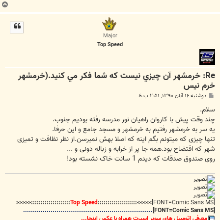
ب
ا
ل
ا
Major
Top Speed
Re: خرمشهر آن چيزي نيست که شما فکر مي کنيد.(خرمشهر
خرم نیس
پ
دوشنبه ۱۶ آبان ۱۳۹۰, ۲:۵۱ ب.ظ
س
ت
سلام.
چند وقت پیش با کاروان راهیان نور مدرسه رفته بودیم جنوب.
یه سر به خرمشهر رفتیم به خرمشهر و مسجد جامع و این حرفا.
تنها چیزی که میتونم بگم اینه که اصلا بهش نمیرسن.از نظر نظافت و تمیزی
شهر که افتضاح بود.همه جا پر از خرابه و زباله دونی و ...
روی صندوق صدقات که دیدم 1 سانت خاک نشسته بود!
::::::::::::::::::::<<<<<
Top Speed
>>>>>::::::::::::::::::::
[FONT=Comic Sans MS]
..................................................................
[FONT=Comic Sans MS]
معرفی اتومبیل های سوپر اسپرت همراه با عکس اینجا...