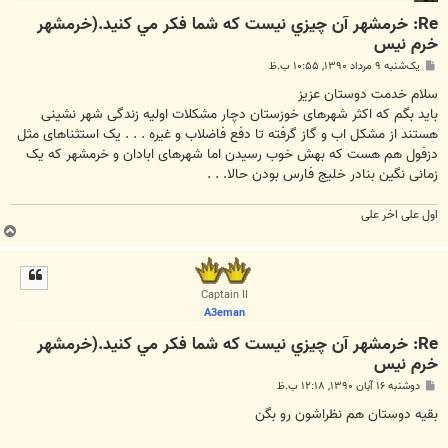
Re: خرمشهر آن چيزي نيست که شما فکر مي کنيد.(خرمشهر
خرم نیس
پ
یک‌شنبه ۹ مرداد ۱۳۹۰, ۱۰:۵۵ ب.ظ
س
ت
سلام خدمت دوستان عزیز
باید بگم که اکثر شهرهای خوزستان دچار مشکلات اولیه زندگی شهر نشینی
هستند از مشکل اب و گاز گرفته تا دفع فاضلاب و غیره . . . یک استثناهای مثل
دزفول هم هست که بهش خوب رسیدن اما شهرهای ابادان و خرمشهر که یک
زمانی نگین بنادر خلیج فارس بودن حالا. . .
اول علی اخر علی
ب
ا
ل
ا
Captain II
A3eman
Re: خرمشهر آن چيزي نيست که شما فکر مي کنيد.(خرمشهر
خرم نیس
پ
دوشنبه ۱۶ آبان ۱۳۹۰, ۱۲:۱۸ ب.ظ
س
ت
بقیه دوستان هم نظراشون رو بگن