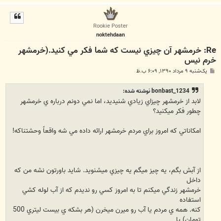
ا
ل
ا
Rookie Poster
noktehdaan
Re: خرمشهر آن چيزي نيست که شما فکر مي کنيد.(خرمشهر
خرم نیس
پ
یک‌شنبه ۹ مرداد ۱۳۹۰, ۶:۰۹ ب.ظ
س
ت
bonbast_1234 نوشته شده:
لابد از خرمشهر چيزاي زيادي شنيديد، اما نمي دونم درباره ي خرمشهر
چطور فکر ميکنيد؟
امکاناتي که امروز براي مردم خرمشهر ارائه داده مي شه واقعاً وحشتناکه!
از آبش بگم، يه چيز ميگم يه چيزي ميشنويد. شايد باورتون نشه من که
داخل
خرمشهر زندگي ميکنم تا به امروز کسي رو نديدم که از آب لوله کشي
استفاده
کنه. همه ي مردم يا آب رو ميرن ميخرن (هر بشکه ي بيست ليتري 500
تومان) يا