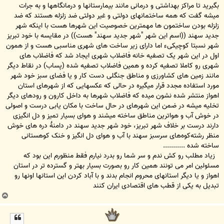
بگیرید تا مراکز بهداشتی و درمانی مانند بیمارستانها و درمانگاهها و به جرات
میشه گفت که همه ساختمانهای دولتی و غیر دولتی ضد زلزله هستند که ضد
زلزله بودن ساختمون ها مهمترین خصوصیت این شهرها هست با اینکه شهر
جدید سهند ((اسم این شهر "شهر جدید سهند" هست)) در مقایسه با خود تبریز
شهر نسبتا کوچیکیء اما دارای زیر ساخت های شهری مناسبی هست و از همون
اول در این شهر یک تصفیه خانه فاضلاب شهری ایجاد شد که فاضلاب های
شهری رو کاملا تصفیه کرده و همین فاضلاب تصفیه شده (پساب) در نقاط دیگر
مانند زمین های کشاورزی و مناطق جنگلی دست کار و یا فضای سبز خود شهر
مورد استفاده مجدد قرار میگیره در حالی که عکسهایی که از شهرهای استان
اهواز منتشر شده نشون میده که فاضلاب شهرها به داخل کارون و رودهای دیگر
تخلیه میشه در ضمن این شهرهای در حال ساخت با مکان یابی درست و اصولی
در خوش آب و هواترین مناطق ساخته میشند و هوای بسیار تمیز و دل انگیزی
دارند درست بر خلاف شهر تبریز، خود شهر جدید سهند در دامنهٔ دره های خوش
منظر رشته‌کوه‌های سرسبز سهند با آب و هوای دل انگیز و خنک کوهستانی
ساخته شده ...........
زیاد مطلب رو کش ندم و سر شما رو بدرد نیارم فقط منظورم این بود که
مسئولین امر می تونند همین کار رو بصورت بسیار بهتر و گسترده تر در استان
اهواز و یا دیگر استانهای محروم انجام بدند و با آباد کردن این استانها اونها رو
تبدیل به یکی از قطب های اقتصادی ایران کنند
ب
ا
ل