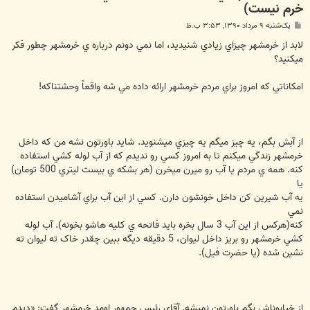
خرم نیست)
پ
یک‌شنبه ۹ مرداد ۱۳۹۰, ۳:۵۳ ب.ظ
س
ت
لابد از خرمشهر چيزاي زيادي شنيديد، اما نمي دونم درباره ي خرمشهر چطور فکر
ميکنيد؟
امکاناتي که امروز براي مردم خرمشهر ارائه داده مي شه واقعاً وحشتناکه!
از آبش بگم، يه چيز ميگم يه چيزي ميشنويد. شايد باورتون نشه من که داخل
خرمشهر زندگي ميکنم تا به امروز کسي رو نديدم که از آب لوله کشي استفاده
کنه. همه ي مردم يا آب رو ميرن ميخرن (هر بشکه ي بيست ليتري 500 تومان)
يا
يه آب شيرين کن داخل خونشون دارن. کسي از اين آب براي آشاميدن استفاده
نمي
کنه(هرکس از اين آب 3 سال بخره بايد فاتحه ي کليه هاشو بخونه). آب لوله
کشي خرمشهر رو بريز داخل ليوان، 5 دقيقه ديگه ببين چقدر خاک ته ليوان ته
نشين شده (يا حضرت فيل).
از خيابوناش بگم باورتون نميشه. آقاي رئيس جمهور اومد خرمشهر گفت: «ديدم