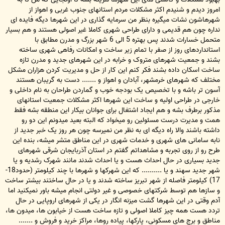
امروز دیدم و شنیدم اکثر مشکلات مردم استانهای جنوب غربی و اهواز از
شهرهاشون نشات میگیره بنظر من سرمایه گذاری در این شهرها دیگه فایده ای
نداره چون هم قدیمی و دارای طراحی شهری کاملا غیر اصولی هستند و هم بسیار
متحمل خسارات شدند پس بهتره 5 الی 6 شهر بزرگ و مدرن مطابق با
استانداردهای روز از صفر با تمام زیر ساخت و امکانات رفاهی شهری ساخته
بشند و جمعیت شهرهای متروک و خرابه در این شهرهای جدید و مدرن تازه
ساخت اسکان داده بشند فکر کنم این کار از حل و مدیریت کردن هزاران مشکل
مختلف که شهرهای خرمشهر، آبادان و اهواز و ....... دست به گریبان هستند
آسون تر باشه و با تخصیص یک بودجه خوب و گماردن طراحان به نام داخلی و
خارجی در طراحی اولیه و ساخت این شهرها اکثر مشکلات جمعیت استانهای
مذکور برطرف بشه و هم ایجاد اشتغال برای جوانان بیکار این منطقه بشه فقط
همت و مدیرت درست مسئولین رو میخواد که البته بعید میدونم این دو رو
داشته باشند والا راه دیگه ای به نظر من نمیرسه چون هر روز یک خبر جدید از
نابه سامانی های شهری و خدمات شهری در این مناطق متشر میشه، بنده این
طرح رو از روی تجربه و مشاهداتم گفتم در استان آذربایجان شرقی شهرهای
جدید بسیاری در حال احداث هست و یا احداث شدند مانند شهرک رشدیه و یا
شهر جدید سهند و یا .......... که این شهرکها و شهرها با چند کیلومتر (حدود18-
17) کیلومتر فاصله از شهر تبریز ساخته شدند و یا در حال ساختند بیشتر ساخت
و سازها هم توسط شرکتهای خصوصی و غیر دولتی انجام میشه باور نمیکنید اما
آدم وقتی در این شهرها گشت میزنه انگار در یکی از شهرهای اروپایی در حال
تردد هست همه چیز کاملا اصولی و تازه ساخت هست از خیابون ها، میدون ها،
مناطق و برج های مسکونی، پارکها، پیاده روها، مراکز خرید و فروش و .......