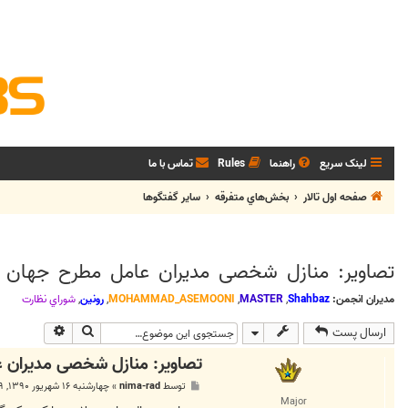
لینک سریع
راهنما
Rules
تماس با ما
صفحه اول تالار
بخش‌‌هاي متفرقه
ساير گفتگوها
تصاویر: منازل شخصی مدیران عامل مطرح جهان
مدیران انجمن:
Shahbaz
,
MASTER
,
MOHAMMAD_ASEMOONI
,
رونین
,
شوراي نظارت
جستجو
جستجوی پی
ارسال پست
تصاویر: منازل شخصی مدیران 
پ
توسط
nima-rad
»
چهارشنبه ۱۶ شهریور ۱۳۹۰, ۶:۱۹ ب.ظ
س
Major