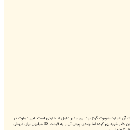
داشت. در واقع مالک آن عمارت هوبرت گوئز بود. وی مدیر عامل اد هاردی است. این عمارت در
سال 2002 ساخته شده و همانند یک قلعه فرانسوی طراحی شده است. گوئز در سال 2004 این عمارت را به قیمت 18.5 میلیون دلار خریداری کرده اما چندی پیش آن را به قیمت 38 میلیون برای فروش