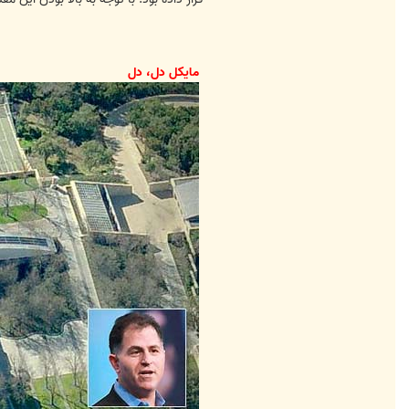
مایکل دل، دل