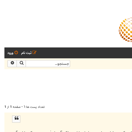
ثبت نام
ورود
جستجو
جستجو
تعداد پست ها:1 • صفحه
1
از
1