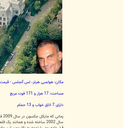
مکان: هولمبی هیلز، لس آنجلس - قیمت: 23.5 میلیون دل
مساحت: 17 هزار و 171 فوت مربع
دارای 7 اتاق خواب و 13 حمام
زما
قرار داده بود. با توجه به بالا بودن این مقدار سپس قیمت 28 میلیون دلار و در نهایت 23.5 میلیون د