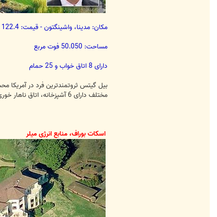
مکان: مدینا، واشینگتون - قیمت: 122.4 میلیون دلار
مساحت: 50.050 فوت مربع
دارای 8 اتاق خواب و 25 حمام
مختلف دارای 6 آشپزخانه، اتاق ناهار خوری هزار فوت مربعی، استخر و یک کتابخانه با سقف گنبدی شکل است.
اسکات بوراف، منابع انرژی میلر