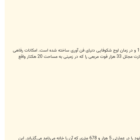
مایکل دل مدیر شرکت دل دومین تولید کننده بزرگ کامپیوترهای شخصی در جهان است. عمارت محل اقامت وی در سال 1997 و در زمان اوج شکوفایی دنیای فن آوری ساخته شده است. امکانات رفاهی
مختلف از قبیل اتاق کنفرانس، استخر روباز و مسقف، زمین بسکتبال و انواع اتاق‌های مختلف تنها بخشی از ویژگی‌های این عمارت مجلل 33 هزار فوت مربعی را که در زمینی به مساحت 20 هکتار واقع
همانند بسیاری دیگر از چهره‌های سرشناس دنیای فن آوری استیو جابز نیز در کالیفرنیای شمالی اقامت دارد. وی اوقات فراغت خود را در عمارتی 5 هزار و 678 متری که آن را خانه می‌نامد می‌گذراند. این