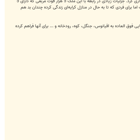
در ماه می‌سال جاری میلادی مارک زوکربرگ مدیر عامل فیس بوک ملکی را در پائولو آلتو کالیفرنیا به قیمت 7 میلیون دلار خریداری کرد. جزئیات زیادی در رابطه با این ملک 5 هزار فوت مربعی که دارای 5
 اما برای فردی که تا به حال در منازل کرایه‌ای زندگی کرده چندان بد هم
ی فوق العاده به اقیانوس، جنگل، کوه، رودخانه و ... برای آنها فراهم کرده