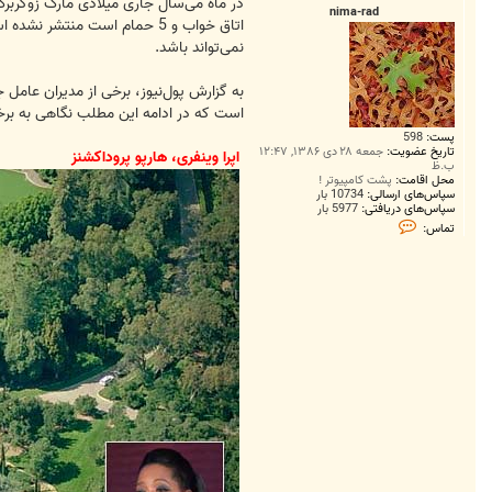
ت
nima-rad
اتاق خواب و 5 حمام است منت
نمی‌تواند باشد.
به گزارش پول‌نیوز، برخی از مدیران عامل ج
است که در ادامه این مطلب نگاهی به برخ
پست:
598
تاریخ عضویت:
جمعه ۲۸ دی ۱۳۸۶, ۱۲:۴۷
اپرا وینفری، هارپو پروداکشنز
ب.ظ
محل اقامت:
پشت كامپيوتر !
سپاس‌های ارسالی:
10734 بار
سپاس‌های دریافتی:
5977 بار
ت
تماس:
م
ا
س
n
i
m
a
-
r
a
d