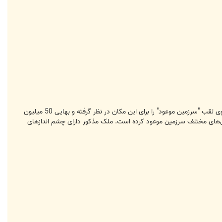
در سال 2010 اپرا وینفری یکی از شناخته شده ترین چهره‌های رسانه‌ای جهان عمارت فعلی خود در مونتسیتو را خریداری کرد. وی لقب "سرزمین موعود" را برای این مکان در نظر گرفته و بهایی 50 میلیون
 بخش‌های مختلف سرزمین موعود کرده است. ملک مذکور دارای چشم اندازهای