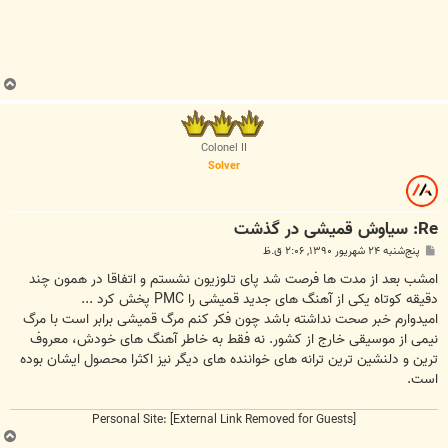
ب
ا
ل
ا
Colonel II
Solver
Re: سیاوش قمیشی در گذشت
پ
پنج‌شنبه ۲۴ شهریور ۱۳۹۰, ۲:۰۶ ق.ظ
س
ت
امشب بعد از مدت ها فرصت شد پای تلوزیون نشستم و اتفاقا در همون چند
دقیقه کوتاه یکی از آهنگ های جدید قمیشی را PMC پخش کرد ...
امیدوارم خبر صحت نداشته باشد چون فکر کنم مرگ قمیشی برابر است با مرگ
نیمی از موسیقی خارج از کشور. نه فقط به خاطر آهنگ های خودش، معروف
ترین و دلنشین ترین ترانه های خواننده های دیگر نیز اکثرا محصول ایشان بوده
است.
Personal Site:
[External Link Removed for Guests]
ب