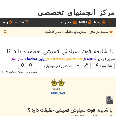
مرکز انجمنهای تخصصی
راهنما
Rules
تماس با ما
ثبت نام
ورود
ج
صفحه اول تالار
بخش‌‌هاي متفرقه
ساير گفتگوها
س
ت
آیا شایعه فوت سیاوش قمیشی حقیقت دارد ؟!
ج
و
مدیران انجمن:
MASTER
,
MOHAMMAD_ASEMOONI
,
رونین
,
Shahbaz
,
شوراي نظارت
جستجو
جستجوی پیشرف
قفل شده
تعداد پست ها:5 • صفحه
1
از
1
Captain I
HORLIKAN
آیا شایعه فوت سیاوش قمیشی حقیقت دارد ؟!