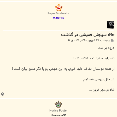
ا
ل
ا
Super Moderator
MASTER
Re: سیاوش قمیشی در گذشت
پ
پنج‌شنبه ۲۴ شهریور ۱۳۹۰, ۲:۳۵ ق.ظ
س
ت
درود بر شما
نه نباید حقیقت داشته باشه !!!
از همه دوستان تقاضا دارم خبری به این مهمی رو با ذکر منبع بیان کنند !
در حال بررسی هستیم ...
شاد زی مهر افزون ...
ب
ا
ل
ا
Novice Poster
Hannover96