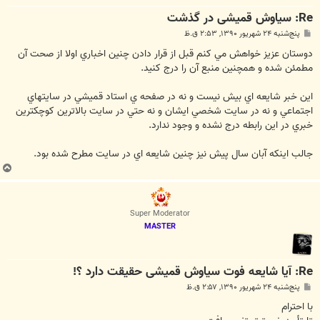
Re: سیاوش قمیشی در گذشت
پ
پنج‌شنبه ۲۴ شهریور ۱۳۹۰, ۲:۵۳ ق.ظ
س
ت
دوستان عزيز خواهش مي كنم قبل از قرار دادن چنين اخباري اولا از صحت آن
مطمئن شده و همچنين منبع آن را درج كنيد.
اين خبر شايعه اي بيش نيست و نه در صفحه ي استاد قميشي در سايتهاي
اجتماعي و نه در سايت شخصي ايشان و نه حتي در سايت بالاترين كوچكترين
خبري در اين رابطه درج نشده و وجود ندارد.
جالب اينكه آبان سال پيش نيز چنين شايعه اي در سايت مطرح شده بود.
ب
ا
ل
ا
Super Moderator
MASTER
Re: آیا شایعه فوت سیاوش قمیشی حقیقت دارد ؟!
پ
پنج‌شنبه ۲۴ شهریور ۱۳۹۰, ۲:۵۷ ق.ظ
س
ت
با احترام