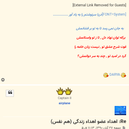
[External Link Removed for Guests]
[FONT=System]
دریا سرنوشتم را به یاد آور .............
به جان نمی رسد تا به تو بر فشانمش
برکه توان نهاد دل , تا ز تو واستانمش
قوت شرح عشق تو , نیست زبان خامه را
گرد در امید تو , چند به سر دوانمش ؟
DARYA
ب
ا
ل
ا
Captain II
airplane
Re: اهداء عضو اهداء زندگی (هم نفس)
پ
جمعه ۲۷ آبان ۱۳۹۰, ۱۱:۱۳ ق.ظ