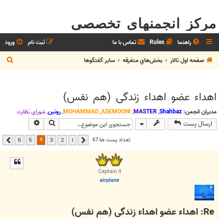
مرکز انجمنهای تخصصی
راهنما
Rules
تماس با ما
ثبت نام
ورود
ج
صفحه اول تالار
بخش‌‌هاي متفرقه
ساير گفتگوها
س
ت
اهداء عضو اهداء زندگی (هم نفس)
ج
و
مدیران انجمن:
Shahbaz
,
MASTER
,
MOHAMMAD_ASEMOONI
,
رونین
,
شوراي نظارت
جستجو
جستجوی پیشر
ارسال پست
4
تعداد پست ها:67
6
5
3
2
1
قبلی
بعدی
Captain II
airplane
Re: اهداء عضو اهداء زندگی (هم نفس)