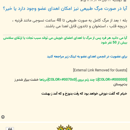
پ
دوشنبه ۲۳ آبان ۱۳۹۰, ۱۲:۱۱ ق.ظ
س
آیا در صورت مرگ طبیعی نیز امکان اهدای عضو وجود دارد یا خیر؟
ت
بله ؛ بعد از مرگ کامل به صورت طبیعی تا 48 ساعت نسوجی مانند قرنیه ،
دریچه قلب ، استخوان و تاندون قابل اهدا می باشند.
آیا می دانید هر فرد پس از مرگ با اهدای اعضای خویش می تواند سبب نجات یا ارتقای سلامتی
بیش از 50 نفر شود
برای عضویت در انجمن اهدای عضو به لینک زیر مراجعه کنید
[External Link Removed for Guests]
[COLOR=#000000]تا چند زنم بروی [COLOR=#0070c0]دریاها
خشت بیزار شدم ز
بت‌پرستان
خیام که گفت دوزخی خواهد بود که رفت بدوزخ و که آمد ز بهشت
ب
ا
ل