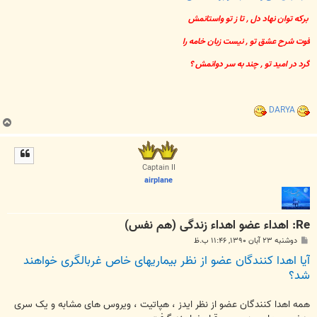
برکه توان نهاد دل , تا ز تو واستانمش
قوت شرح عشق تو , نیست زبان خامه را
گرد در امید تو , چند به سر دوانمش ؟
DARYA
ب
ا
ل
ا
Captain II
airplane
Re: اهداء عضو اهداء زندگی (هم نفس)
پ
دوشنبه ۲۳ آبان ۱۳۹۰, ۱۱:۴۶ ب.ظ
س
آيا اهدا کنندگان عضو از نظر بيماريهای خاص غربالگری خواهند
ت
شد؟
همه اهدا کنندگان عضو از نظر ایدز ، هپاتیت ، ویروس های مشابه و یک سری