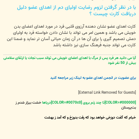
س
با در نظر گرفتن لزوم رضایت اولیای دم از اهدای عضو دلیل
ت
دریافت کارت چیست ؟
کارت اهدای عضو نشان دهنده آرزوی قلبی فرد در مورد اهدای اعضای بدن
خویش می باشد و همین امر می تواند با نشان دادن خواسته فرد به اولیای
دمش تصمیم گیری را برای آن ها در آن زمان حیاتی آسان تر نماید و ضمنا این
کارت می تواند جنبه فرهنگ سازی نیز داشته باشد
آیا می دانید هر فرد پس از مرگ با اهدای اعضای خویش می تواند سبب نجات یا ارتقای سلامتی
بیش از 50 نفر شود
برای عضویت در انجمن اهدای عضو به لینک زیر مراجعه کنید
[External Link Removed for Guests]
[COLOR=#000000]تا چند زنم بروی [COLOR=#0070c0]دریاها
خشت بیزار شدم ز
بت‌پرستان
خیام که گفت دوزخی خواهد بود که رفت بدوزخ و که آمد ز بهشت