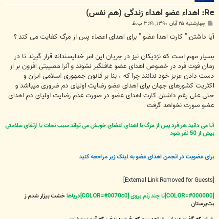
Re: اهداء عضو اهداء زندگی (هم نفس)
پ
چهارشنبه ۲۵ آبان ۱۳۹۰, ۳:۴۱ ب.ظ
س
ت
آيا داشتن " کارت اهدا عضو " برای اهدای اعضاء پس از مرگ کفایت می کند ؟
بسیار مهم است که نزدیکان نیز در جریان این امر خداپسندانه قرار گیرند تا در
زمان فوت فرد در خصوص اهدای عضو غافلگير نشوند و آنرا مصيبتی افزون بر از
دست دادن عزیز خود ندانند چرا که ، بنا بر قانون جمهوری اسلامی ایران و
اکثریت کشورهای جهان برای اهدای عضو رضایت اولیای دم ضروری میباشد و
حتی علی رغم داشتن کارت اهدای عضو در صورت عدم رضایت اولیای دم اهدای
عضو صورت نخواهد گرفت
آیا می دانید هر فرد پس از مرگ با اهدای اعضای خویش می تواند سبب نجات یا ارتقای سلامتی
بیش از 50 نفر شود
برای عضویت در انجمن اهدای عضو به لینک زیر مراجعه کنید
[External Link Removed for Guests]
[COLOR=#000000]تا چند زنم بروی [COLOR=#0070c0]دریاها
خشت بیزار شدم ز
بت‌پرستان