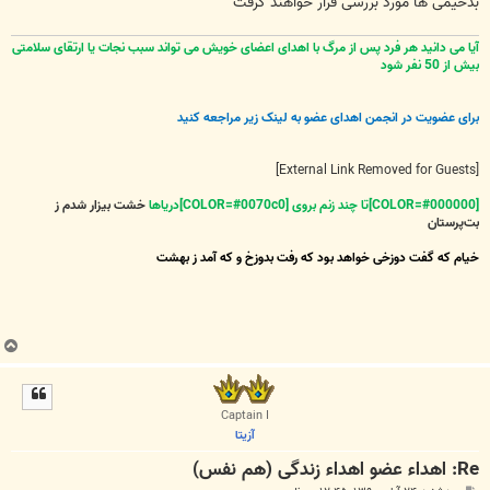
بدخیمی ها مورد بررسی قرار خواهند گرفت
آیا می دانید هر فرد پس از مرگ با اهدای اعضای خویش می تواند سبب نجات یا ارتقای سلامتی
بیش از 50 نفر شود
برای عضویت در انجمن اهدای عضو به لینک زیر مراجعه کنید
[External Link Removed for Guests]
[COLOR=#000000]تا چند زنم بروی [COLOR=#0070c0]دریاها
خشت بیزار شدم ز
بت‌پرستان
خیام که گفت دوزخی خواهد بود که رفت بدوزخ و که آمد ز بهشت
ب
ا
ل
ا
Captain I
آزیتا
Re: اهداء عضو اهداء زندگی (هم نفس)