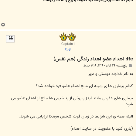
خیام که گفت دوزخی خواهد بود که رفت بدوزخ و که آمد ز بهشت
ب
ا
ل
ا
Captain I
آزیتا
Re: اهداء عضو اهداء زندگی (هم نفس)
پ
پنج‌شنبه ۲۶ آبان ۱۳۹۰, ۴:۱۹ ب.ظ
س
ت
به نام خداوند دوستی و مهر
کدام بیماری ها ی زمینه ای مانع اهداء عضو فرد خواهد شد؟
بیماری های عفونی مانند ایدز و برخی از بد خیمی ها مانع از اهدای عضو می
شود.
البته همه ی این شرایط در زمان فوت شخص مجددا ارزیابی می شوند.
(یاری کنید با عضویت در سایت اهداء)