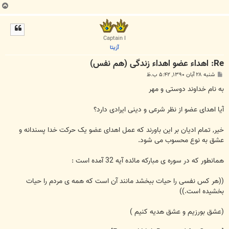
ب
ا
ل
ا
Captain I
آزیتا
Re: اهداء عضو اهداء زندگی (هم نفس)
پ
شنبه ۲۸ آبان ۱۳۹۰, ۵:۴۲ ب.ظ
س
ت
به نام خداوند دوستی و مهر
آیا اهدای عضو از نظر شرعی و دینی ایرادی دارد؟
خیر, تمام ادیان بر این باورند که عمل اهدای عضو یک حرکت خدا پسندانه و
عشق به نوع محسوب می شود.
همانطور که در سوره ی مبارکه مائده آیه 32 آمده است :
((هر کس نفسی را حیات ببخشد مانند آن است که همه ی مردم را حیات
بخشیده است.))
(عشق بورزیم و عشق هدیه کنیم )