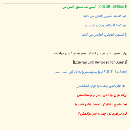
[COLOR=#548dd4]
کسی شد شمع , آبش می
هر که شد تصویر ,قابش می کنند
هر که با افسانه پردازان نشست
با فسون خویش, خوابش می کنند
برای عضویت در انجمن اهدای عضو به لینک زیر مراجعه
[External Link Removed for Guests]
[FONT=System]
دریا سرنوشتم را به یاد آور .............
به جان نمی رسد تا به تو بر فشانمش
برکه توان نهاد دل , تا ز تو واستانمش
قوت شرح عشق تو , نیست زبان خامه را
گرد در امید تو , چند به سر دوانمش ؟