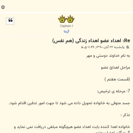
ب
ا
ل
ا
Captain I
آزیتا
Re: اهداء عضو اهداء زندگی (هم نفس)
پ
یک‌شنبه ۲۲ آبان ۱۳۹۰, ۱۱:۴۹ ق.ظ
س
ت
به نام خداوند دوستی و مهر
مراحل اهدائ عضو
(قسمت هفتم )
7- مرحله ی ترخیص:
جسد متوفی به خانواده تحویل داده می شود تا جهت امور تدفین اقدام شود.
تذکر :
خانواده اهدا کننده بابت اهداء عضو هیچگونه مبلغی دریافت نمی نماید و
گیرندگان اعضا پیوندی