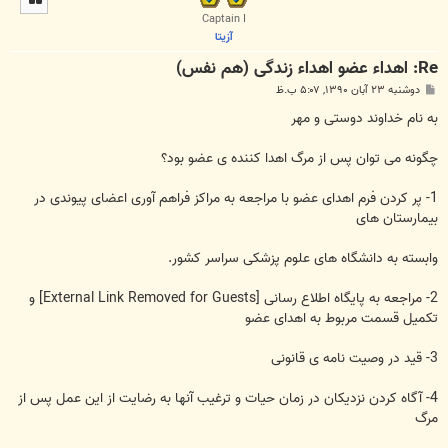
ا
Captain I
آزیتا
Re: اهداء عضو اهداء زندگی (هم نفس)
پ
دوشنبه ۲۳ آبان ۱۳۹۰, ۵:۰۷ ب.ظ
س
ت
به نام خداوند دوستی و مهر
چگونه می توان پس از مرگ اهدا کننده ی عضو بود؟
1- پر کردن فرم اهدای عضو با مراجعه به مراکز فراهم آوری اعضای پیوندی در
بیمارستان های
وابسته به دانشگاه های علوم پزشکی سراسر کشور.
2- مراجعه به پایگاه اطلاع رسانی
[External Link Removed for Guests]
و
تکمیل قسمت مربوط به اهدای عضو
3- قید در وصیت نامه ی قانونی
4- آگاه کردن نزدیکان در زمان حیات و ترغیب آنها به رضایت از این عمل پس از
مرگ