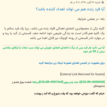
پ
شنبه ۲۱ آبان ۱۳۹۰, ۶:۱۱ ب.ظ
س
آيا فرد زنده هم می تواند اهداء کننده باشد؟
ت
بله، در بعضی شرايط.
کليه يکی از معمولترين اعضای اهدائی افراد زنده می باشد، زيرا يک فرد سالم با
يک کليه هم قادر است به زندگی طبيعی خود ادامه دهد. قسمتی از کبد يا ريه و
در موارد نادر قسمتی از روده کوچک نيز قابل اهدا می باشد
آیا می دانید هر فرد پس از مرگ با اهدای اعضای خویش می تواند سبب نجات یا ارتقای سلامتی
بیش از 50 نفر شود
برای عضویت در انجمن اهدای عضو به لینک زیر مراجعه کنید
[External Link Removed for Guests]
[COLOR=#000000]تا چند زنم بروی [COLOR=#0070c0]دریاها
خشت بیزار شدم ز
بت‌پرستان
خیام که گفت دوزخی خواهد بود که رفت بدوزخ و که آمد ز بهشت