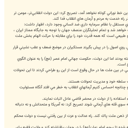
ن خط نوراني كوتاه نخواهد آمد، تصريح كرد: اين دولت انقلابي‌تر، مومن تر
ر راه خدمت به مردم و آرمان هاي انقلاب فدا كند.
ي مستقل با نظام سرمايه داري ضد انساني وجود دارد، اظهار داشت:
 خواهد شد و تمام تحليلگران منصف جهان با توجه به جايگاه ممتاز ايران ،
ن رو طبيعي است كه همه قدرت خود را براي مقابله با حركت الهام بخش ملت
ي روي اصول را در پيش بگيرند مستكبران در موضع ضعف و عقب نشيني قرار
ته بودند اما اين دولت، حكومت جهاني امام عصر (عج) را به عنوان الگوي
ح است.
 در بين ملت ها در حال وقوع است از اين رو طراحي كردند تا اين تحولات
يت سلطه خود و مديريت تحولات هستند.
نانچه احساس كنيم آرمانهاي انقلاب به خطر مي افتد آنگاه مسئوليت
 استفاده را از دولت در محضر قاضي عادل اثبات نمايند.
ه سوي قله هاي آرماني شوند تصريح كرد: نه آمريكا و متحدانش و نه دنباله
ا از ذهن ملت پاك كند. راه عدالت و عزت از بين رفتني نيست و دولت محكم
ده تا پرچم امام زمان(عج) را در جهان برافراشته كند و ولايت فقيه براي