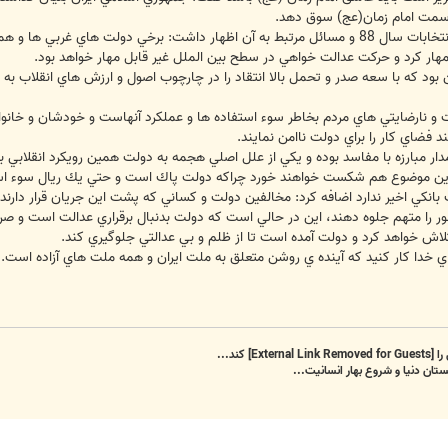
 سمت امام زمان(عج) سوق دهد.
رييس جمهور در ادامه با اشاره به جريان انتخابات سال 88 و مسائل مرتبط به آن اظهار داشت: 
 مهار کرد و حركت عدالت خواهي در سطح بين الملل غير قابل مهار خواهد بود.
ن بود كه با سعه صدر و تحمل بالا انتقاد را در چارچوب اصول و ارزش هاي انقلاب 
و نارضايتي هاي مردم بخاطر سوء استفاده ها و عملكرد آنهاست و خودشان و خانوا
 فضاي كار را براي دولت ناامن نمايند.
دار مبارزه با مفاسد بوده و يكي از علل اصلي هجمه به دولت همين رويكرد انقلابي 
اين موضوع هم شکست خواهند خورد چراكه دولت پاك است و حتي يك ريال سوء استف
 بانكي اخير ندارد اضافه كرد: مخالفين دولت و کساني که پشت اين جريان قرار دا
 را متهم جلوه دهند، اين در حالي است كه دولت بدنبال برقراري عدالت است و صراحت
اش خواهد كرد و دولت آمده است تا از ظلم و بي عدالتي جلوگيري كند.
ي خدا كار كنيد كه آينده ي روشن متعلق به ملت ايران و همه ملت هاي آزاده است.
را
[External Link Removed for Guests]
کند...
تان دنیا و شروع بهار انسانیت...