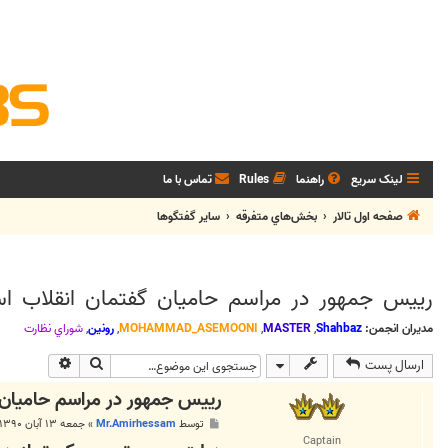
لینک سریع
راهنما
Rules
تماس با ما
صفحه اول تالار
بخش‌‌هاي متفرقه
ساير گفتگوها
رييس جمهور در مراسم حاميان گفتمان انقلاب اس
مدیران انجمن:
Shahbaz
,
MASTER
,
MOHAMMAD_ASEMOONI
,
رونین
,
شوراي نظارت
جستجو
جستجوی پی
ارسال پست
رييس جمهور در مراسم حاميان 
پ
توسط
Mr.Amirhessam
»
جمعه ۱۳ آبان ۱۳۹۰, ۵:۲۴ ب.ظ
س
Captain