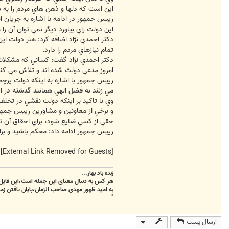
m
اين است كه دلها و ذهن هاي مردم را به
اين دولت راي بياورد ديگر نمي توان آن را
دکتر احمدي نژاد اضافه كرد: هنر دولت اي
تمام نيازهاي مردم را دارد.
دكتر احمدي نژاد گفت: کساني که مشكلات 
امروز مدعي دولت شده اند و تلاش مي كنند
رييس جمهور با اشاره به اينكه دولت پرچم
مي زنند به فضل الهي همانند گذشته در 
وي با تاكيد بر اينكه دولت نقشي در تخلف
و برخي از معاونين و مشاورين رييس جمهور
حقي از کسي ضايع شود، براي احقاق آن تل
رييس جمهور ادامه داد: محكم باشيد و برا
[External Link Removed for Guests]
زنده باد بهار...
هر کس به دنبال معنای این جمله است،این فایل 
به امید ظهور مهدی صاحب الزمان،پایان یافتن زمس
"
ارسال پست