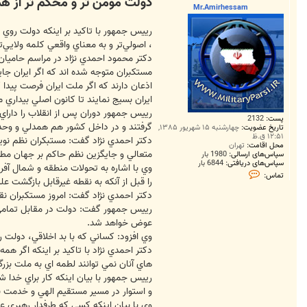
دولت مومن تر و محكم تر از هم
ت
Mr.Amirhessam
رييس جمهور با تاكيد بر اينكه دولت روي خ
، اصولي‌تر و به معناي واقعي كلمه ولايي‌ت
دكتر محمود احمدي نژاد در مراسم حاميان
مستكبران متوجه شده اند كه اگر ايران جا
اذعان دارند كه اگر ملت ايران فرصت پيدا
ايران بسيج نمايند تا كانون اصلي بيداري 
رييس جمهور دوران پس از انقلاب را دار
پست:
2132
گرفتند و در داخل كشور هم همدلي و وحدت
تاریخ عضویت:
چهارشنبه ۱۵ شهریور ۱۳۸۵,
۱۲:۵۱ ق.ظ
دكتر احمدي نژاد گفت: مستبكران نظم نوين
محل اقامت:
تهران
متعالي و جايگزين نظم حاكم بر جهان مطر
سپاس‌های ارسالی:
1980 بار
سپاس‌های دریافتی:
6844 بار
وي با اشاره به تحولات منطقه و شمال آف
ت
تماس:
م
را قبل از آنكه به نقطه غيرقابل بازگشت علي
ا
دكتر احمدي نژاد گفت: امروز مستكبران ن
س
M
رييس جمهور گفت: دولت در مقابل تمامي ه
r
عوض خواهد شد.
.
A
وي افزود: كساني كه با بد اخلاقي، دولت 
m
دكتر احمدي نژاد با تاكيد بر اينكه اگر ه
i
r
هاي آنان نمي ‌توانند لطمه اي به ملت بزرگ 
h
رييس جمهور با بيان اينكه كار براي خدا 
e
s
و استوار در مسير مستقيم الهي و خدمت به
s
وي با بيان اينكه كسي كه طرفدار رهبري عز
a