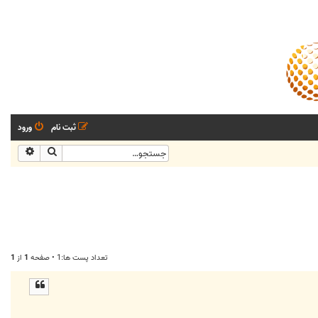
ثبت نام
ورود
جستجو
جستجو
تعداد پست ها:1 • صفحه
1
از
1