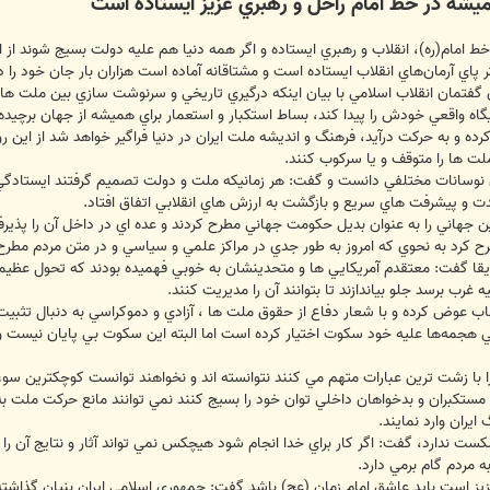
يشه در خط امام راحل و رهبري عزيز ايستاده است
ط امام(ره)، انقلاب و رهبري ايستاده و اگر همه دنيا هم عليه دولت بسيج شوند از اي
ر پاي آرمان‌هاي انقلاب ايستاده است و مشتاقانه آماده است هزاران بار جان خود را د
 گفتمان انقلاب اسلامي با بيان اينكه درگيري تاريخي و سرنوشت سازي بين ملت ها
يگاه واقعي خودش را پيدا كند، بساط استكبار و استعمار براي هميشه از جهان برچيده
 كرده و به حركت درآيد، فرهنگ و انديشه ملت ايران در دنيا فراگير خواهد شد از اي
ملت ها را متوقف و يا سركوب كنند.
اي نوسانات مختلفي دانست و گفت: هر زمانيكه ملت و دولت تصميم گرفتند ايستادگ
 و پيشرفت هاي سريع و بازگشت به ارزش هاي انقلابي اتفاق افتاد.
 جهاني را به عنوان بديل حكومت جهاني مطرح كردند و عده ‌اي در داخل آن را پذيرف
ح كرد به نحوي كه امروز به طور جدي در مراكز علمي و سياسي و در متن مردم مطر
ريقا گفت: معتقدم آمريكايي ها و متحدينشان به خوبي فهميده بودند كه تحول عظيمي
ه غرب برسد جلو بياندازند تا بتوانند آن را مديريت كنند.
قاب عوض كرده و با شعار دفاع از حقوق ملت ها ، آزادي و دموكراسي به دنبال تثب
جمه‌ها عليه خود سكوت اختيار كرده است اما البته اين سكوت بي پايان نيست و چ
را با زشت ترين عبارات متهم مي كنند نتوانسته اند و نخواهند توانست كوچكترين سوء
مه مستكبران و بدخواهان داخلي توان خود را بسيج كنند نمي توانند مانع حركت ملت ب
ايران وارد نمايند.
شكست ندارد، گفت: اگر كار براي خدا انجام شود هيچكس نمي تواند آثار و نتايج آن ر
 مردم گام برمي دارد.
يز است بايد عاشق امام زمان (عج) باشد گفت: جمهوري اسلامي ايران بنيان گذاشته ش