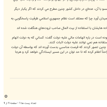
برخي دولت هاي غربي ها و همسو با آن، عده‌اي در داخل كشور چنين مطرح مي كردند كه اگر يکبار ديگر
به ميدان آورد چرا كه معتقد است نظام جمهوري اسلامي ظرفيت پاسخگويي به
ده هايشان با استفاده از بيت المال صاحب ثروت‌هاي هنگفت شده اند
بوده است در باره اتهامات مالي عليه دولت گفت: كساني كه به دولت اتهام
اده هم نمي توانند عليه دولت اثبات کنند.
رند چنين تصور كردند كه فرصت مناسبي بدست آورده اند كه بواسطه آن دولت
اً اعلام كرده كه تا حد توان در اين مسير ايستادگي خواهد كرد و هرجا
ب
ا
تعداد پست ها:1 • صفحه
1
از
1
ل