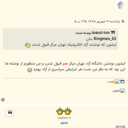
پ
یک‌شنبه ۱۹ شهریور ۱۳۸۵, ۲:۲۵ ب.ظ
س
ت
Mahdi1944 نوشته شده:
Kingman_62
جان
ايشون كه نوشتند آزاد الكترونيك تهران مركز قبول شدند
ایشون نوشتن داشگاه آزاد تهران مرکز
هم
قبول شدن و من منظورم از نوشته ها
این بود که به نظر من تحت هر شرایطی سراسری از آزاد بهتره
ب
ا
ل
ا
Captain II
njmh