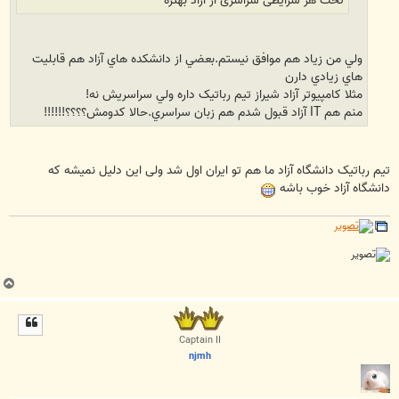
تحت هر شرایطی سراسری از آزاد بهتره
ولي من زياد هم موافق نيستم.بعضي از دانشکده هاي آزاد هم قابليت
هاي زيادي دارن
مثلا کامپيوتر آزاد شيراز تيم رباتيک داره ولي سراسريش نه!
منم هم IT آزاد قبول شدم هم زبان سراسري.حالا کدومش؟؟؟؟!!!!!!
تیم رباتیک دانشگاه آزاد ما هم تو ایران اول شد ولی این دلیل نمیشه که
دانشگاه آزاد خوب باشه
ب
ا
ل
ا
Captain II
njmh