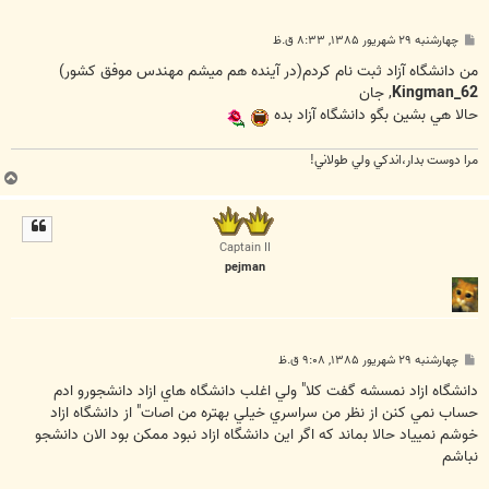
پ
چهارشنبه ۲۹ شهریور ۱۳۸۵, ۸:۳۳ ق.ظ
س
ت
من دانشگاه آزاد ثبت نام کردم(در آينده هم ميشم مهندس موفق کشور)
Kingman_62
, جان
حالا هي بشين بگو دانشگاه آزاد بده
مرا دوست بدار،اندكي ولي طولاني!
ب
ا
ل
ا
Captain II
pejman
پ
چهارشنبه ۲۹ شهریور ۱۳۸۵, ۹:۰۸ ق.ظ
س
ت
دانشگاه ازاد نمسشه گفت كلا" ولي اغلب دانشگاه هاي ازاد دانشجورو ادم
حساب نمي كنن از نظر من سراسري خيلي بهتره من اصات" از دانشگاه ازاد
خوشم نميياد حالا بماند كه اگر اين دانشگاه ازاد نبود ممكن بود الان دانشجو
نباشم