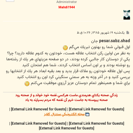
ا
Administrator
Mahdi1944
پ
یک‌شنبه ۱۹ شهریور ۱۳۸۵, ۱۰:۲۶ ق.ظ
س
ت
pesar.sabz.shad
جان
اول قبولي شما رو بهتون تبريك مي‌گم
به نظر من اولين ركن انتخاب علاقه هست، خودتون به كدوم علاقه داريد؟ چرا؟
يكي از دوستان كار جالبي كرده بودند، در دو صفحه مزيتهاي هر يك از رشته‌ها
رو نوشته بودند و بر اون اساس انتخاب كردند، شما هم امتحان كنيد
پس اول علاقه خودتون رو ملاك قرار بديد و بعد بقيه ابعاد هر يك از انتخابها رو
بررسي كنيد و در آخر وزنه به هر سمتي سنگيني كرد اون رو انتخاب كنيد
براي شما و همينطور تمام دوستان عزيز آرزوي موفقيت مي‌كنم
زندگي صحنه يکتاي هنرمندي ماست هرکسي نغمه خود خواند و از صحنه رود
صحنه پيوسته به جاست خرم آن نغمه که مردم بسپارند به ياد
|
[External Link Removed for Guests]
|
[External Link Removed for Guests]
مجله الکترونيکي سنترال کلابز
|
[External Link Removed for Guests]
|
[External Link Removed for Guests]
[External Link Removed for Guests]