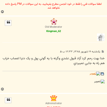
لطفا سوالات فني را فقط در خود انجمن مطرح بفرماييد، به اين سوالات در PM پاسخ داده
نخواهد شد
ب
ا
ل
ا
Old Moderator
Kingman_62
پ
یک‌شنبه ۱۹ شهریور ۱۳۸۵, ۱۲:۳۳ ب.ظ
س
ت
خدا بهت رحم کرد آزاد قبول نشدي وگرنه با يه گوني پول و يک دنيا اعصاب خراب
هم راه به جايي نميبردي
ب
ا
ل
ا
Administrator