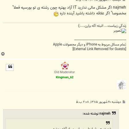
س
ت
najmeh اگر مشکل مالی ندارید IT آزاد بهتره چون رشته ی تو بورسیه فعلا"
مخصوصا" اگر علاقه داشته باشید آینده داره
زندگي زيباست... البته اگه بزارن....;)
------------------------------------------------------------
تمام مسائل مربوط به iPhone و دیگر محصولات Apple
[External Link Removed for Guests]
ب
ا
ل
ا
Old Moderator
Kingman_62
پ
دوشنبه ۲۰ شهریور ۱۳۸۵, ۲:۰۸ ب.ظ
س
ت
najmeh نوشته شده: