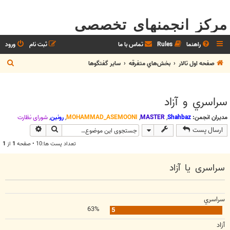
مرکز انجمنهای تخصصی
راهنما
Rules
تماس با ما
ثبت نام
ورود
ج
صفحه اول تالار
بخش‌‌هاي متفرقه
ساير گفتگوها
س
ت
سراسري و آزاد
ج
و
مدیران انجمن:
Shahbaz
,
MASTER
,
MOHAMMAD_ASEMOONI
,
رونین
,
شوراي نظارت
جستجو
جستجوی پیش
ارسال پست
تعداد پست ها:10 • صفحه
1
از
1
سراسری يا آزاد
سراسري
63%
5
آزاد