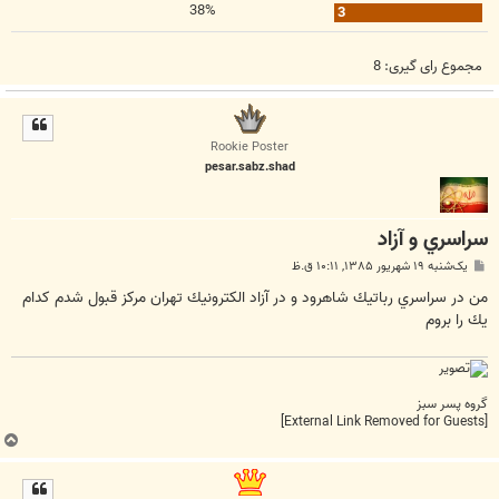
38%
3
مجموع رای گیری:
8
Rookie Poster
pesar.sabz.shad
سراسري و آزاد
پ
یک‌شنبه ۱۹ شهریور ۱۳۸۵, ۱۰:۱۱ ق.ظ
س
ت
من در سراسري رباتيك شاهرود و در آزاد الكترونيك تهران مركز قبول شدم كدام
يك را بروم
گروه پسر سبز
[External Link Removed for Guests]
ب
ا
ل