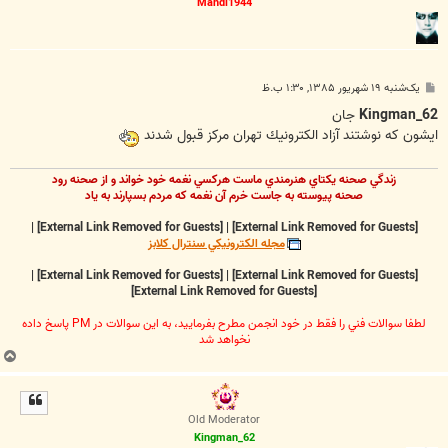
Mahdi1944
پ
یک‌شنبه ۱۹ شهریور ۱۳۸۵, ۱:۳۰ ب.ظ
س
ت
Kingman_62
جان
ايشون كه نوشتند آزاد الكترونيك تهران مركز قبول شدند
زندگي صحنه يکتاي هنرمندي ماست هرکسي نغمه خود خواند و از صحنه رود
صحنه پيوسته به جاست خرم آن نغمه که مردم بسپارند به ياد
|
[External Link Removed for Guests]
|
[External Link Removed for Guests]
مجله الکترونيکي سنترال کلابز
|
[External Link Removed for Guests]
|
[External Link Removed for Guests]
[External Link Removed for Guests]
لطفا سوالات فني را فقط در خود انجمن مطرح بفرماييد، به اين سوالات در PM پاسخ داده
نخواهد شد
ب
ا
ل
ا
Old Moderator
Kingman_62