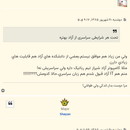
پ
دوشنبه ۲۰ شهریور ۱۳۸۵, ۹:۱۷ ق.ظ
س
ت
تحت هر شرایطی سراسری از آزاد بهتره
ولي من زياد هم موافق نيستم.بعضي از دانشکده هاي آزاد هم قابليت هاي
زيادي دارن
مثلا کامپيوتر آزاد شيراز تيم رباتيک داره ولي سراسريش نه!
منم هم IT آزاد قبول شدم هم زبان سراسري.حالا کدومش؟؟؟؟!!!!!!
مرا دوست بدار،اندكي ولي طولاني!
ب
ا
ل
ا
Major
Shayan
پ
دوشنبه ۲۰ شهریور ۱۳۸۵, ۱۱:۵۹ ق.ظ