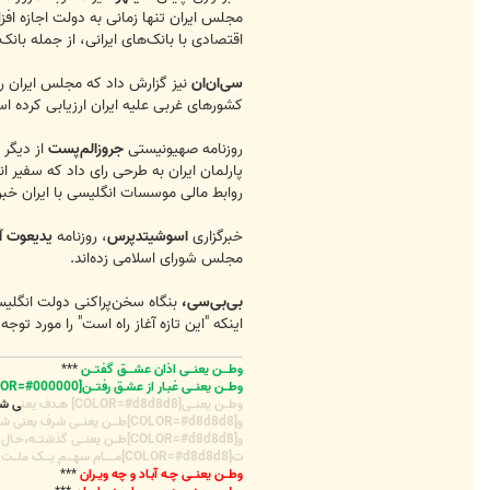
مجلس ایران تنها زمانی به دولت اجازه ا
اقتصادی با بانک‌های ایرانی، از جمله بانک
سی‌ان‌ان
نیز گزارش داد که مجلس ایران رو
کشورهای غربی علیه ایران ارزیابی کرده ا
روزنامه صهیونیستی
جروزالم‌پست
از دیگر 
پارلمان ایران به طرحی رای داد که سفیر ا
روابط مالی موسسات انگلیسی با ایران خبر 
خبرگزاری
اسوشیتدپرس
، روزنامه
یدیعوت آ
مجلس شورای اسلامی زده‌اند.
بی‌بی‌سی،
اینکه "این تازه آغاز راه است" را مورد توجه
وطـــن یعنــی اذان عشـــق گفتــن
***
وطــن یعنــی غبـار از عشـق رفتــن[COLOR=#000000] ***
وطــن یعنــی[COLOR=#d8d8d8] هـدف یعن
ی ش
و[COLOR=#d8d8d8]طـــن یعنــی شرف یعنی ش
و[COLOR=#d8d8d8]طــن یعنــی گذشتــه،حـال، فـر
ت[COLOR=#d8d8d8]مـــــام سهـــم یـــک ملــت ز د
وطــن یعنــی چـه آبـاد و چه ویـران
***