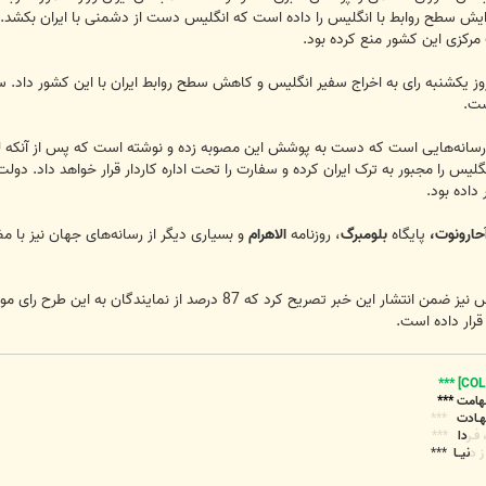
فزایش سطح روابط با انگلیس را داده است که انگلیس دست از دشمنی با ایران بکشد.
 مرکزی این کشور منع کرده بود.
ز یکشنبه رای به اخراج سفیر انگلیس و کاهش سطح روابط ایران با این کشور داد. سی
ست.
رسانه‌هایی است که دست به پوشش این مصوبه زده و نوشته است که پس از آنکه لند
نگلیس را مجبور به ترک ایران کرده و سفارت را تحت اداره کاردار قرار خواهد داد. دو
داده بود.
حارونوت،
پایگاه
بلومبرگ
، روزنامه
الاهرام
و بسیاری دیگر از رسانه‌های جهان نیز ب
بنگاه سخن‌پراکنی دولت انگلیس نیز ضمن انتشار این خبر تصریح
 قرار داده است.
هامت
***
هـادت
***
دا
***
نیــا
***