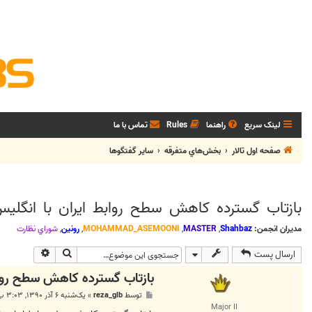
لینک سریع
راهنما
Rules
تماس با ما
صفحه اول تالار
بخش‌‌هاي متفرقه
ساير گفتگوها
بازتاب گسترده کاهش سطح روابط ایران با انگلیس
مدیران انجمن:
Shahbaz
,
MASTER
,
MOHAMMAD_ASEMOONI
,
رونین
,
شوراي نظارت
جستجو
جستجوی پی
ارسال پست
بازتاب گسترده کاهش سطح روابط
پ
توسط
reza_glb
»
یک‌شنبه ۶ آذر ۱۳۹۰, ۳:۰۳ ب.ظ
س
Major II