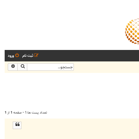
ثبت نام
ورود
جستجو
جستجو
تعداد پست ها:1 • صفحه
1
از
1