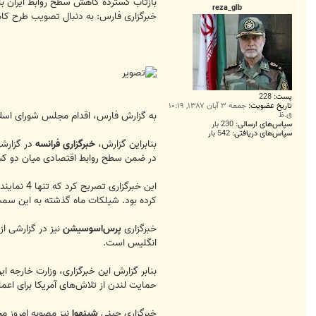
ت
بازتاب گسترده کاهش سطح روابط ایران با
reza_glb
خبرگزاری فارس: به دنبال تصویب طرح کاهش
پست:
228
تاریخ عضویت:
جمعه ۳ آبان ۱۳۸۷, ۱۰:۱۹
به گزارش فارس، اقدام مجلس شورای اسلا
ق.ظ
سپاس‌های ارسالی:
230 بار
سپاس‌های دریافتی:
542 بار
بنابراین گزارش،
خبرگزاری فرانسه
در ضمن سطح روابط اقتصادی میان دو کشور
این خبرگ
کرده بود. شیلکات ماه گذشته به این سمت منصوب شده بود. انگلیس روز 14 نوامبر اعلام
خبرگزاری
پرس‌اسوسیشن
نیز در گزارشی ا
انگلیس است.
بنابر گزارش این خبرگزاری، وزارت خارجه ا
حمایت لندن از تلاش‌های آمریکا برای اعم
خبرگزاری چینی
شینهوا
نیز مصوبه امروز م