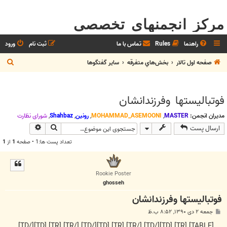
مرکز انجمنهای تخصصی
راهنما
Rules
تماس با ما
ثبت نام
ورود
ج
صفحه اول تالار
بخش‌‌هاي متفرقه
ساير گفتگوها
س
ت
فوتبالیستها وفرزندانشان
ج
و
مدیران انجمن:
MASTER
,
MOHAMMAD_ASEMOONI
,
رونین
,
Shahbaz
,
شوراي نظارت
جستجو
جستجوی پیش
ارسال پست
تعداد پست ها:1 • صفحه
1
از
1
Rookie Poster
ghosseh
فوتبالیستها وفرزندانشان
پ
جمعه ۲ دی ۱۳۹۰, ۸:۵۲ ب.ظ
س
ت
[TABLE] [TR] [TD][/TD] [/TR] [TR] [TD][/TD] [/TR] [TR] [TD][/TD]