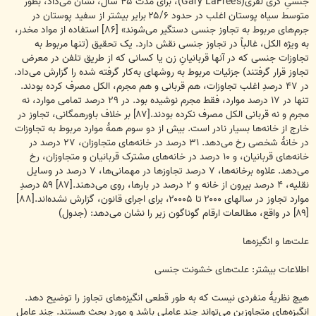
جنسیِ گری لفری(Gary LaFree's)، برای مدت ۴۵ سال، نشان می‌داد، بطور
متوسط سیاه پوستان اغلب در حدود ۲۵/۶ برایر بیشتر از سفید پوستان در
جرم‌های مربوط به تجاوز جنسی دستگیر می‌شوند» [۸۶] استفاده از مواد مخدر،
به ویژه الکل، غالباً در تجاوز جنسی نقش دارد. یک تحقیق (تنها مربوط به
تجاوزات جنسی که در آنها قربانیانِ زن یا کسانی که از طریق تلفن در معرض
تجاوز قرار گرفتند) جزئیات مربوط به روشهای به‌کار گرفته شده را گزارش می‌داد.
در ۴۷ درصدِ اغلب تجاوزات، هم قربانی و هم مجرم، الکل مصرف کرده بودند.
تنها در ۱۷ درصد موارد، فقط مجرم نوشیده بود. در ۲۹ درصد تمامی موارد، نه
مجرم و نه قربانی الکل مصرف نکرده بودند.[۸۷] بر خلاف باورهمگانی، تجاوز در
خارج از خانه‌ها بسیار نادر است. بیش از دو سوم همهٔ موارد مربوط به تجاوزات
در خانهٔ شخصی رخ می‌دهد. ۳۱ درصد در خانه‌های متجاوزان، ۲۷ درصد در
خانه‌های قربانیان، و ۱۰ درصد در خانه‌های مشترک قربانیان و متجاوزان، رخ
می‌دهد. علاوه برخانه‌ها، ۷ درصد تجاوزها در مهمانی‌ها، ۷ درصد در وسایل
نقلیه، ۴ درصد بیرون از خانه و ۲ درصد در بارها، روی می‌دهند.[۸۷] ۵۹ درصدِ
موارد تجاوز در سالهای ۲۰۰۰ تا ۲۰۰۰۵، برای اجرای قانون، گزارش نشده‌اند.[۸۸]
[۸۹] در واقع، مطالعات ارقام گوناگون زیر را نشان می‌دهد: (جدول)
علت‌ها و انگیزه‌ها
اطلاعات بیشتر: علت‌های خشونت جنسی
هیچ نظریهٔ منفردی نیست که به طور قطعی انگیزه‌های تجاوز را توضیح دهد.
انگیزه‌های متجاوزین می‌تواند چند عاملی باشد و مورد بحث هستند. چند عامل