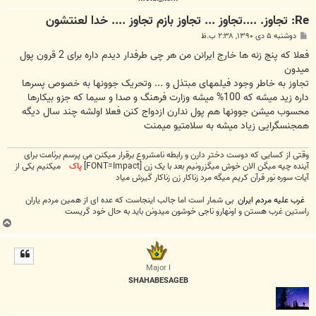
Re: تجاوز. ....تجاوز ... تجاوز بازم تجاوز .... خدا لعنتشون
پ
دوشنبه ۵ دی ۱۳۹۰, ۲:۳۸ ب.ظ
س
ت
فعلا که پنج زنه ها خارج ایرانن من هر چی طرفدار دیدم داره برای 2 قرون پول
میدون
تجاوز به خاطر وجود فیلمهای مبتذل و ... وتحریک جوونها به خصوص پسرها
داره زید میشه که 100% میشه وزارت فرهنگ و صدا و سیما که جزو بیکارها
محسوب میشن جوونها هم پول ندارن ازدواج کنن فعلا اولشه چند سال دیگه
همجنسگرایی زیاد میشه به سلامتیو میمنت
وقتی از کسایی که دوست دختر دارن و رابطه نامشروع برقرار میکنن می پرسم برنامت برای
آینده چیه میگن الان خوش میگزرونیم بعد با یک زن [FONT=Impact]
پاک
میکنیم یکی از
آیات سوره نور قرآن کریم میگه مرد زناکار زن زناکار گیرش میاد
غرب علیه مردم ایران
بی شمار است اما جالب اینجاست که عده ای از همین مردم یاران
راستین غرب هستن و اونهارو ناجی خوشون میدونن باید به حال خود گریست
ب
ا
ل
ا
Major I
SHAHABESAGEB