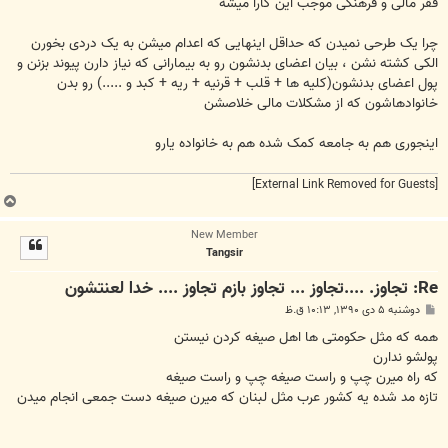
ت
فقر مالی و فرهنگی موجب این کارا میشه
چرا یک طرحی نمیدن که حداقل اینهایی که اعدام میشن به یک دردی بخورن
الکی کشته نشن ، بیان اعضای بدنشون رو به بیمارانی که نیاز دارن پیوند بزنن و
پول اعضای بدنشون(کلیه ها + قلب + قرنیه + ریه + کبد و .....) رو بدن
خانوادهاشون که از مشکلات مالی خلاصشن
اینجوری هم به جامعه کمک شده هم به خانواده یارو
[External Link Removed for Guests]
ب
ا
New Member
ل
Tangsir
ا
Re: تجاوز. ....تجاوز ... تجاوز بازم تجاوز .... خدا لعنتشون
پ
دوشنبه ۵ دی ۱۳۹۰, ۱۰:۱۳ ق.ظ
س
ت
همه که مثل حکومتی ها اهل صیغه کردن نیستن
پولشو ندارن
که راه میرن چپ و راست صیغه چپ و راست صیغه
تازه مد شده یه کشور عرب مثل لبنان که میرن صیغه دست جمعی انجام میدن