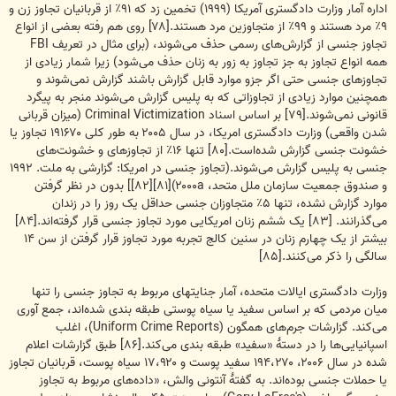
اداره آمار وزارت دادگستری آمریکا (۱۹۹۹) تخمین زد که ۹۱٪ از قربانیان تجاوز زن و
۹٪ مرد هستند و ۹۹٪ از متجاوزین مرد هستند.[۷۸] روی هم رفته بعضی از انواع
تجاوز جنسی از گزارش‌های رسمی حذف می‌شوند، (برای مثال در تعریف FBI
همه انواع تجاوز به جز تجاوز به زور به زنان حذف می‌شود) زیرا شمار زیادی از
تجاوزهای جنسی حتی اگر جزو موارد قابل گزارش باشند گزارش نمی‌شوند و
همچنین موارد زیادی از تجاوزاتی که به پلیس گزارش می‌شوند منجر به پیگرد
قانونی نمی‌شوند.[۷۹] بر اساس اسناد Criminal Victimization (میزان قربانی
شدن واقعی) وزارت دادگستری امریکا، در سال ۲۰۰۵ به طور کلی ۱۹۱۶۷۰ تجاوز یا
خشونت جنسی گزارش شده‌است.[۸۰] تنها ۱۶٪ از تجاوزهای و خشونت‌های
جنسی به پلیس گزارش می‌شوند.(تجاوز جنسی در امریکا: گزارشی به ملت. ۱۹۹۲
و صندوق جمعیت سازمان ملل متحد، ۲۰۰۰a)[۸۱][۸۲]] بدون در نظر گرفتن
موارد گزارش نشده، تنها ۵٪ متجاوزان جنسی حداقل یک روز را در زندان
می‌گذرانند. [۸۳] یک ششم زنان امریکایی مورد تجاوز جنسی قرار گرفته‌اند.[۸۴]
بیشتر از یک چهارم زنان در سنین کالج تجربه مورد تجاوز قرار گرفتن از سن ۱۴
سالگی را ذکر می‌کنند.[۸۵]
وزارت دادگستری ایالات متحده، آمار جنایتهای مربوط به تجاوز جنسی را تنها
میان مردمی که بر اساس سفید یا سیاه پوستی طبقه بندی شده‌اند، جمع آوری
می‌کند. گزارشات جرم‌های همگون (Uniform Crime Reports)، اغلب
اسپانیایی‌ها را در دستهٔ «سفید» طبقه بندی می‌کند.[۸۶] طبق گزارشات اعلام
شده در سال ۲۰۰۶، ۱۹۴،۲۷۰ سفید پوست و ۱۷،۹۲۰ سیاه پوست، قربانیان تجاوز
یا حملات جنسی بوده‌اند. به گفتهٔ آنتونی والش، «داده‌های مربوط به تجاوز