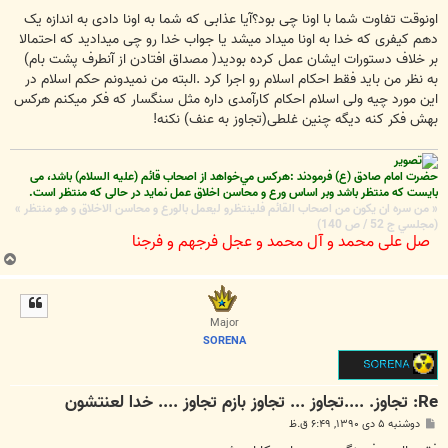
اونوقت تفاوت شما با اونا چی بود؟آیا عذابی که شما به اونا دادی به اندازه یک
دهم کیفری که خدا به اونا میداد میشد یا جواب خدا رو چی میدادید که احتمالا
بر خلاف دستورات ایشان عمل کرده بودید( مصداق افتادن از آنطرف پشت بام)
به نظر من باید فقط احکام اسلام رو اجرا کرد .البته من نمیدونم حکم اسلام در
این مورد چیه ولی اسلام احکام کارآمدی داره مثل سنگسار که فکر میکنم هرکس
بهش فکر کنه دیگه چنین غلطی(تجاوز به عنف) نکنه!
حضرت امام صادق (ع) فرمودند :هركس مي‌خواهد از اصحاب قائم (علیه السلام) باشد، می
بایست که منتظر باشد وبر اساس ورع و محاسن اخلاق عمل نماید در حالی که منتظر است.
« من سره ان يكون من اصحاب القائم فلينتظرو ليعمل بالورع و محاسن الاخلاق و هو منتظر »
(مجلسي ج 52 / ص 140)
صل علی محمد و آل محمد و عجل فرجهم و فرجنا
ب
ا
ل
ا
Major
SORENA
Re: تجاوز. ....تجاوز ... تجاوز بازم تجاوز .... خدا لعنتشون
پ
دوشنبه ۵ دی ۱۳۹۰, ۶:۴۹ ق.ظ
س