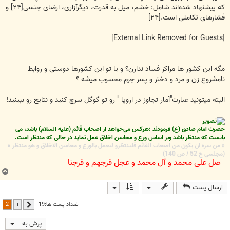
که پیشنهاد شده‌اند شامل: خشم، میل به قدرت، دیگرآزاری، ارضای جنسی[۲۴] و
فشارهای تکاملی است.[۲۴]
[External Link Removed for Guests]
مگه این کشور ها مراکز فساد ندارن؟ و یا تو این کشورها دوستی و روابط
نامشروع زن و مرد و دختر و پسر جرم محسوب میشه ؟
البته میتونید عبارت"آمار تجاوز در اروپا " رو تو گوگل سرچ کنید و نتایج رو ببینید!
حضرت امام صادق (ع) فرمودند :هركس مي‌خواهد از اصحاب قائم (علیه السلام) باشد، می
بایست که منتظر باشد وبر اساس ورع و محاسن اخلاق عمل نماید در حالی که منتظر است.
« من سره ان يكون من اصحاب القائم فلينتظرو ليعمل بالورع و محاسن الاخلاق و هو منتظر »
(مجلسي ج 52 / ص 140)
صل علی محمد و آل محمد و عجل فرجهم و فرجنا
ب
ا
ارسال پست
ل
ا
2
تعداد پست ها:19
1
قبلی
پرش به