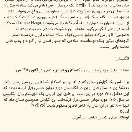
جان سالم به در برده‌اند. [۶۲][۶۳] یک پژوهش اخیر اعلام می‌کند سالانه بیش از
۴۰۰٬۰۰۰ زن در جمهوری دموکرات کنگو مورد تجاوز جنسی واقع می‌شوند. [۶۴]
تجاوزجنسی هنگام جنگ (تجاوز جنسی جنگی) در جمهوری دموکرات کنگو اغلب
از سوی مفسران به عنوان «اسلحهٔ جنگ» یاد می‌شود. Louise Nzigire، مددکار
اجتماعی اهل کنگو می‌گوید «هدف این خشونت نابودی جمعیت بود». او
همچنین اظهار می‌کند تجاوز جنسی «یک سلاح ساده و ارزان دردست تمام
گروه‌های درگیر جنگ بوده‌است، سلاحی که بسیار آسان تر از گلوله و بمب قابل
دست یابی است».
انگلستان
مقاله اصلی: جرائم جنسی در انگلستان و تجاوز جنسی در قانون انگلیس
بر اساس یک گزارش خبری که در ۱۲ نوامبر ۲۰۰۷ از شبکه بی بی سی پخش شد،
۸۵۰۰۰ زن در سال قبل از آن در انگلستان مورد تجاوز جنسی قرار گرفته بودند که
این معادل ۲۳۰ مورد در روز است. بر طبق این گزارش یک دویستم زنان انگلیسی
در سال ۲۰۰۶ مورد تجاوز جنسی قرار گرفته‌اند. این گزارش همچنین نشان داد که
تنها ۸۰۰ نفر در آن سال به خاطر تجاوز محکوم شدند.[۷۶][۷۷]
آمریکا
نوشتار اصلی: تجاوز جنسی در آمریکا‎