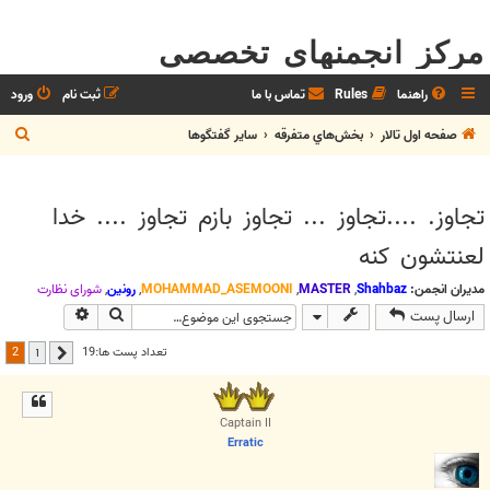
مرکز انجمنهای تخصصی
راهنما
Rules
تماس با ما
ثبت نام
ورود
ج
صفحه اول تالار
بخش‌‌هاي متفرقه
ساير گفتگوها
س
ت
تجاوز. ....تجاوز ... تجاوز بازم تجاوز .... خدا
ج
لعنتشون کنه
و
مدیران انجمن:
Shahbaz
,
MASTER
,
MOHAMMAD_ASEMOONI
,
رونین
,
شوراي نظارت
جستجو
جستجوی پیش
ارسال پست
2
تعداد پست ها:19
1
قبلی
Captain II
Erratic