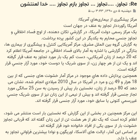
Re: تجاوز. ....تجاوز ... تجاوز بازم تجاوز .... خدا لعنتشون
پ
دوشنبه ۵ دی ۱۳۹۰, ۳:۴۳ ب.ظ
س
ت
مرکز پیشگیری از بیماری‌هاي آمريکا:
آمريکا رکورددار تجاوز به عنف در جهان است
یک مرکز رسمی دولت آمریکا، در گزارشي تکان دهنده، از اوج فساد اخلاقي و
تجاوز جنسي محارم به يکديگر در این کشور پرده برداشت.
به گزارش گروه بين الملل مشرق، مرکز آمریکایی کنترل و پیشگیری از بیماری ها،
بتازگي در گزارشی با اشاره به آمار بالای فساد اخلاقي در جامعه آمریکا اعلام کرد
که 20 درصد از زنان آمریکايي، دست کم یک بار مورد تجاوز به عنف قرار گرفته
اند و يک تن از هر چهار زن، از سوی شریک يا دوست خود، مورد آزار جنسي قرار
گرفته است.
همچنین پردازش داده هاي موجود در مرکز آمار خشونت های جنسی که از بین
18 هزار و 49 زن و مرد در آمریکا در سال 2010 ميلادي انجام شده، نشان می
دهد که 80 درصد از زنان، نخستين بار پيش از رسیدن به سن 25 سالگی مورد
تجاز جنسی قرار گرفته اند و بیش از نیمی از این زنان نیز از سوی شريک جنسي
غيررسمي کنونی یا سابق خود، مورد آزار جنسی قرار گرفته اند.
این مرکز همچنين در بخشی از اين گزارش که نخستین بار است منتشر می شود،
اعلام کرده است که یک نفر از هر هشت تن از این زنان گفته اند که قربانی تجاوز
خشونت بار از سوی یکی از افراد خانواده خود قرار گرفته اند.
بر اساس این آمار، ایالت های آلاسکا، اوریگون و نوادا بیشترین فراواني تجاوز به
عنف را دارد.