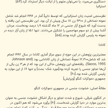
دستگیری می‌میرد، یا نمی‌توان متهم را از ایالت دیگر استرداد کرد.[۵۴]
استرالیا
نظرسنجی امنیت زنان استرالیایی که توسط دایرهٔ آمار در ۱۹۹۶ انجام شد شامل
نمونه تصادفی از ۶۳۰۰ زن ۱۸ سال وبیش از آن بود. این نظرسنجی این یافته را
بدست آورد که شیوع آزار جنسی در ۱۲ ماه گذشته ۱٫۹ درصد بوده‌است. مردان
آشنا بیش از دو سوم مهاجمین را تشکیل می‌دادند. تنها ٪۱۵ از زنان آزار دیده در
نمونه به پلیس گزارش کرده بودند.[۵۵]
کانادا
معتبرترین پژوهش در این حوزه از سوی مرکز آماری کانادا در سال ۱۹۹۲ انجام
شد که شامل۱۲٬۳۰۰ نمونهٔ تصادفی از زنان کانادایی بود (Johnson and
Sacco, 1995). یافته‌های این پژوهش حاکی از این بود که از هر۳ زن یکی از
آن‌ها تجاوز جنسی را تجربه کرده بود[مورد شک- بحث] و تنها ۶٪ از این موارد به
پلیس گزارش شده بود.[۶۰]
جمهوری دموکرات کنگو [ویرایش]
مقالهٔ اصلی: خشونت جنسی در جمهوری دموکرات کنگو
در کنگوی شرقی، شیوع و شدت تجاوز و دیگر اشکال خشونت جنسی به عنوان
بدترین موارد در دنیا گزارش شده‌است. [۶۱] برآورد می‌شود که هم اکنون در
جمهوری دموکرات کنگو حدود ۲۰۰٬۰۰۰ قربانی زندگی می‌کنند که از تجاوز جنسی