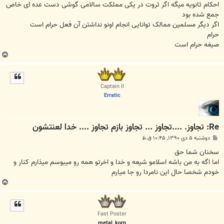
احکام ثانویه میگه اگر ثروت در یکی مملکت سالامی گوشی دست عده ای خاص
جمع شده بود
اگر دیگر مسلمین ممالک توانایی انجام اونو نداشتن آن فعل حرام است
حرام
صیغه حرام است
ب
ا
ل
ا
Captain II
Erratic
Re: تجاوز. ....تجاوز ... تجاوز بازم تجاوز .... خدا لعنتشون
پ
دوشنبه ۵ دی ۱۳۹۰, ۱۰:۴۵ ق.ظ
س
ت
سخنان شما حق
اما اگه به من باشه اسلامو شیعه و خدا و اخرتو همه رو میبوسم میذارم کنار و
خودم شخصا حال این نامردا رو جا میارم
ب
ا
ل
ا
Fast Poster
metal_korn