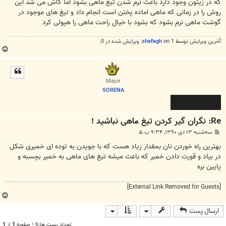
که در زیتون وجود دارد باعث نرم شدن تیغ ماهی بشود اما کاش می شد این
روش را در زمانی که ماهی اماده پختن است انجام داد و تیغ های موجود در
گوشت ماهی نرم بشود که بشود با خیال راحت ماهی را هپولی کرد
آخرین ويرايش توسط 1 on
shafagh
, ويرايش شده در 0.
ب
ا
ل
ا
Major
SORENA
Re: نگران گیر کردن تیغ ماهی نباشید !
پ
سه‌شنبه ۱۳ دی ۱۳۹۰, ۹:۳۴ ب.ظ
س
ت
بهترین راه خوردن نان بمقدار زیاد هست که با جویدن به توده ای خمیری شکل
در بیاد و قورت دادن خمیر که باعث میشه تیغ های ماهی به خمیر بچسبه و
پایین بره
[External Link Removed for Guests]
ب
ا
ارسال پست
ل
ا
تعداد پست ها:6 • صفحه
1
از
1