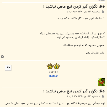
Re: نگران گیر کردن تیغ ماهی نباشید !
پ
سه‌شنبه ۱۳ دی ۱۳۹۰, ۷:۱۰ ب.ظ
س
ت
تا بخواد این همه کار بکنه دیگه مرده
آدمهای بزرگ، کسانیکه خود بسیارند، نیازی به هموطن ندارند.
کسانیکه خود آزادند از زندان به ستوه نمی‌آیند.
آدمهای حقیرند که به ازدحام محتاجند.
دکتر علی شریعتی
ب
ا
ل
ا
Captain
shafagh
Re: نگران گیر کردن تیغ ماهی نباشید !
پ
سه‌شنبه ۱۳ دی ۱۳۹۰, ۹:۳۰ ب.ظ
س
ت
اولا بواقع این موضوع نکته ای علمی است و احتمال می دهم اسید های خاصی