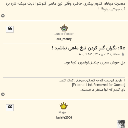
ت
معذرت میخام کدوم بیکاری حاضره وقتی تیغ ماهی گلوشو اذیت میکنه تازه بره
آب جوش بیاره!!!!
ب
ا
ل
ا
Junior Poster
drs_mehry
Re: نگران گیر کردن تیغ ماهی نباشید !
پ
سه‌شنبه ۱۳ دی ۱۳۹۰, ۶:۵۳ ب.ظ
س
ت
دل خوش سیری چند.زیتونمون کجا بود.
از طریق این وب گاه به کودکان سرطانی کمک کنید:
[External Link Removed for Guests]
باور کنیم که آنها منتظر ما هستند.
ب
ا
ل
ا
Major II
kalafe2006