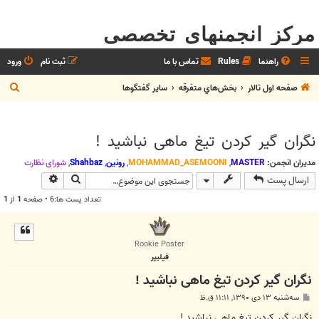
مرکز انجمنهای تخصصی
راهنما
Rules
تماس با ما
ثبت نام
ورود
ج
صفحه اول تالار
بخش‌‌هاي متفرقه
ساير گفتگوها
س
ت
نگران گیر کردن تیغ ماهی نباشید !
ج
و
مدیران انجمن:
MASTER
,
MOHAMMAD_ASEMOONI
,
رونین
,
Shahbaz
,
شوراي نظارت
جستجو
جستجوی پیش
ارسال پست
تعداد پست ها:6 • صفحه
1
از
1
Rookie Poster
فیلیپر
نگران گیر کردن تیغ ماهی نباشید !
پ
سه‌شنبه ۱۳ دی ۱۳۹۰, ۱۱:۱۱ ق.ظ
س
ت
نگران گیر کردن تیغ ماهی نباشید !