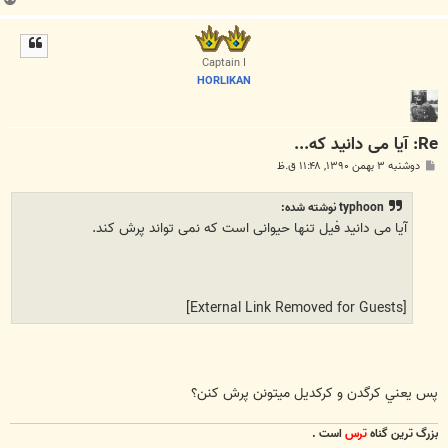
ا
ل
ا
Captain I
HORLIKAN
Re: آیا می دانید که...
پ
دوشنبه ۳ بهمن ۱۳۹۰, ۱۱:۴۸ ق.ظ
س
ت
typhoon نوشته شده:
آیا می دانید فیل تنها حیوانی است که نمی تواند پرش کند.
[External Link Removed for Guests]
پس يعني كرگدن و كركديل ميتونن پرش كنن؟
بزرگ ترين گناه
ترس
است .