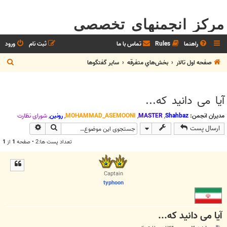
مرکز انجمنهای تخصصی
راهنما
Rules
تماس با ما
ثبت نام
ورود
ج
صفحه اول تالار
بخش‌‌هاي متفرقه
ساير گفتگوها
س
ت
آیا می دانید که...
ج
و
مدیران انجمن:
Shahbaz
,
MASTER
,
MOHAMMAD_ASEMOONI
,
رونین
,
شوراي نظارت
جستجو
جستجوی پیش
ارسال پست
تعداد پست ها:2 • صفحه
1
از
1
Captain
typhoon
آیا می دانید که...