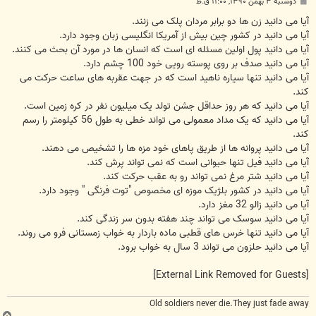
پ
دوشنبه ۳ بهمن ۱۳۹۰, ۱۱:۰۰ ق.ظ
س
ت
آیا می دانید زن ها دو برابر مردان پلک می زنند.
آیا می دانید در کشور چین بیش از آمریکا انگلیسی زبان وجود دارد.
آیا می دانید پول اولین مسئله ای است که انسان ها در مورد آن بحث می کنند.
آیا می دانید صدف بر روی پوسته رویی خود 100 چشم دارد.
آیا می دانید تنها سیاره ناهید است که در جهت عقربه های ساعت حرکت می
کند.
آیا می دانید که هر روز حداقل جشن تولد یک میلیون نفر در کره زمین است.
آیا می دانید که یک مداد معمولی می تواند خطی به طول 56 کیلومتر را رسم
کند.
آیا می دانید پروانه ها از طریق پاهای خود مزه ها را تشخیص می دهند.
آیا می دانید فیل تنها حیوانی است که نمی تواند پرش کند.
آیا می دانید شتر مرغ نمی تواند رو به عقب حرکت کند.
آیا می دانید در کشور بلژیک موزه ای مخصوص "توت فرنگی " وجود دارد.
آیا می دانید زالو 32 مغز دارد.
آیا می دانید سوسک می تواند چند هفته بدون سر زندگی کند.
آیا می دانید تنها خرس های قطبی ماده باردار به خواب زمستانی فرو می روند.
آیا می دانید حلزون می تواند 3 سال به خواب برود.
[External Link Removed for Guests]
Old soldiers never die.They just fade away
ب