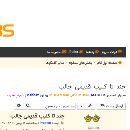
لینک سریع
راهنما
Rules
تماس با ما
صفحه اول تالار
بخش‌‌هاي متفرقه
ساير گفتگوها
چند تا کلیپ قدیمی جالب
مدیران انجمن:
MASTER
,
MOHAMMAD_ASEMOONI
,
رونین
,
Shahbaz
,
شوراي نظارت
جستجو
جستجوی پی
ارسال پست
چند تا کلیپ قدیمی جالب
پ
توسط
Present
»
سه‌شنبه ۱۱ بهمن ۱۳۹۰, ۲:۰۱ ق.ظ
س
Captain