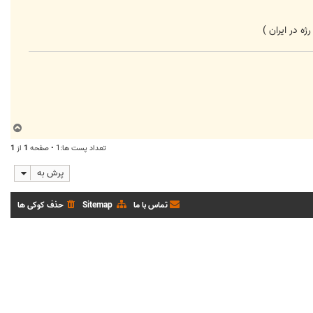
ژه در ایران )
ب
ا
تعداد پست ها:1 • صفحه
1
از
1
ل
ا
پرش به
تماس با ما
Sitemap
حذف کوکی ها