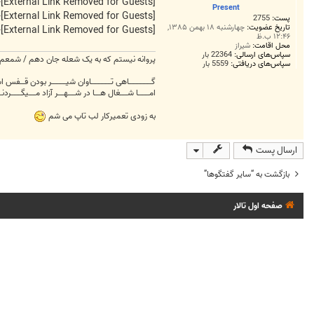
ت
[External Link Removed for Guests]
-
Present
[External Link Removed for Guests]
-
پست:
2755
تاریخ عضویت:
چهارشنبه ۱۸ بهمن ۱۳۸۵,
[External Link Removed for Guests]
-
۱۲:۴۶ ب.ظ
محل اقامت:
شیراز
سپاس‌های ارسالی:
22364 بار
پروانه نیستم که به یک شعله جان دهم / شمعم ک
سپاس‌های دریافتی:
5559 بار
گــــــــــــــــاهی تــــــــــــــاوان شیــــــــــر بودن قـــفس
امــــــــا شـــــغال هــــا در شـــــهــــر آزاد مـــــیگـــــــردنـــ
به زودی تعمیرکار لب تاپ می شم
ارسال پست
بازگشت به “ساير گفتگوها”
صفحه اول تالار