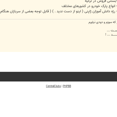
بستنی فروش در ترکیه
 انواع پارک خودرو در کشورهای مختلف
 رژه دانش آموزان ژاپنی ( اینو از دست ندید . ) ( قابل توجه بعضی از سربازان هنگام ر
ه سوزم و دودی نیاورم
 اســـت ...
ـــــــد ... !
CentralClubs
|
PHPBB