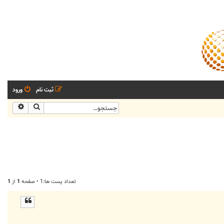
ثبت نام
ورود
جستجو
جستجو
تعداد پست ها:1 • صفحه
1
از
1