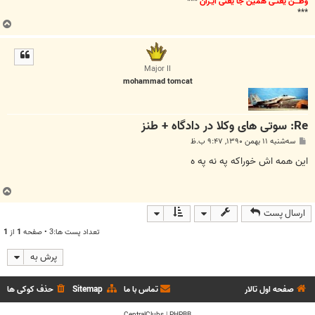
وطـــن یعنـی همین جا یعنی ایـران
***
***
ب
ا
ل
ا
Major II
mohammad tomcat
Re: سوتی های وکلا در دادگاه + طنز
پ
سه‌شنبه ۱۱ بهمن ۱۳۹۰, ۹:۴۷ ب.ظ
س
ت
این همه اش خوراکه په نه په ه
ب
ا
ارسال پست
ل
ا
تعداد پست ها:3 • صفحه
1
از
1
پرش به
صفحه اول تالار
تماس با ما
Sitemap
حذف کوکی ها
CentralClubs
|
PHPBB