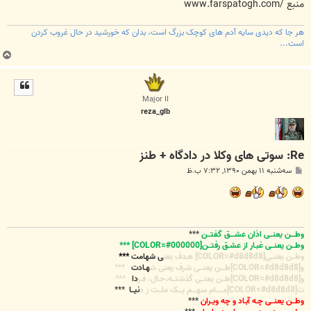
منبع /www.farspatogh.com
هر جا که دیدی سایه آدم های کوچک بزرگ است، بدان که خورشید در حال غروب کردن
است...
ب
ا
ل
ا
Major II
reza_glb
Re: سوتی های وکلا در دادگاه + طنز
پ
سه‌شنبه ۱۱ بهمن ۱۳۹۰, ۷:۳۲ ب.ظ
س
ت
وطـــن یعنــی اذان عشـــق گفتــن
***
وطــن یعنــی غبـار از عشـق رفتــن[COLOR=#000000] ***
وطــن یعنــی[COLOR=#d8d8d8] هـدف یعن
ی شهامت
***
و[COLOR=#d8d8d8]طـــن یعنــی شرف یعنی ش
هـادت
***
و[COLOR=#d8d8d8]طــن یعنــی گذشتــه،حـال، فـر
دا
***
ت[COLOR=#d8d8d8]مـــــام سهـــم یـــک ملــت ز د
نیــا
***
وطــن یعنــی چـه آبـاد و چه ویـران
***