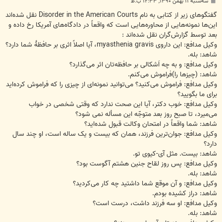
پ
سه‌شنبه ۱۱ بهمن ۱۳۹۰, ۱۲:۳۳ ب.ظ
س
ت
گفتگوهای زیر از کتابی به نام Disorder in the American Courts نقل شده‌اند
این‌ها نمونه‌هایی از محاوره‌هایی است که واقعاً در دادگاه‌های آمریکا رخ داده و
بعد توسط گزارش‌گران نقل شده‌اند :
وکیل مدافع: این داروی myasthenia gravis، آیا اصلاً اثری بر حافظهٔ شما دارد؟
شاهد: بله.
وکیل مدافع: و به چه اَشکالی بر حافظه‌تان اثر می‌گذارد؟
شاهد: (چیزها را)فراموش می‌کنم.
وکیل مدافع: فراموش می‌کنید؟ می‌توانید نمونه‌ای از چیزی را که فراموش کرده‌اید
برای ما بگویید؟
وکیل مدافع: خوب دکتر، آیا این صحت ندارد که وقتی شخصی در خواب
می‌میرد، تا صبح روز بعد متوجّه این مسأله نمی شود؟
شاهد: شما واقعاً در امتحان وکالت قبول شده‌اید؟
وکیل مدافع: جوان‌ترین فرزند، همان که بیست و یک ساله است، او چند سال
دارد؟
شاهد: بیست. مثل آی-کیوی تو.
وکیل مدافع: پس روز لقاح جنین هشتم آگوست بود؟
شاهد: بله.
وکیل مدافع: و آن موقع شما داشتید چه کار می‌کردید؟
شاهد: دراز کشیده بودم.
وکیل مدافع: او سه فرزند داشت، درست است؟
شاهد: بله.