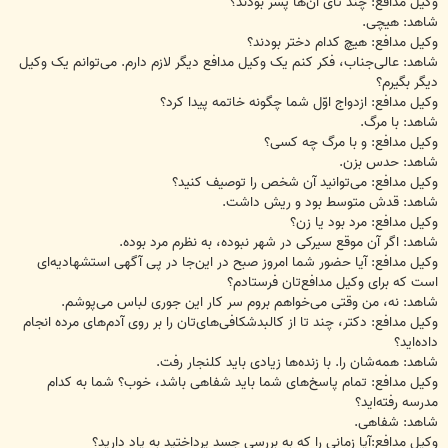
وکیل مدافع: چند تای آن‌ها پسر بودند؟
شاهد: هیچی.
وکیل مدافع: هیچ کدام دختر بودند؟
شاهد: عالی‌جناب، فکر کنم یک وکیل مدافع دیگر لازم دارم. می‌توانم یک وکیل
دیگر بگیرم؟
وکیل مدافع: ازدواج اوّل شما چگونه خاتمه پیدا کرد؟
شاهد: با مرگ.
وکیل مدافع: و با مرگ چه کسی؟
شاهد: حدس بزن.
وکیل مدافع: می‌توانید آن شخص را توصیف کنید؟
شاهد: قدش متوسط بود و ریش داشت.
وکیل مدافع: مرد بود یا زن؟
شاهد: اگر آن موقع سیرکی در شهر نبوده، به نظرم مرد بوده.
وکیل مدافع: آیا حضور شما امروز صبح در این‌جا در پی آگهی استشهادیه‌ای
است که برای وکیل مدافع‌تان فرستادم؟
شاهد: نه، من وقتی می‌خواهم بروم سر کار این جوری لباس می‌پوشم.
وکیل مدافع: دکتر، چند تا از کالبدشکافی‌های‌تان را بر روی آدم‌های مرده انجام
داده‌اید؟
شاهد: همه‌شان را. با زنده‌ها زیادی باید کلنجار رفت.
وکیل مدافع: تمام پاسخ‌های شما باید شفاهی باشد، خوب؟ شما به کدام
مدرسه رفته‌اید؟
شاهد: شفاهی.
وکیل مدافع:آیا زمانی را که به بررسی جسد پرداختید به یاد دارید؟