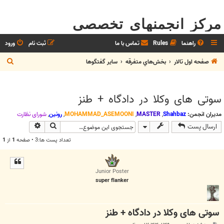
مرکز انجمنهای تخصصی
راهنما
Rules
تماس با ما
ثبت نام
ورود
ج
صفحه اول تالار
بخش‌‌هاي متفرقه
ساير گفتگوها
س
ت
سوتی های وکلا در دادگاه + طنز
ج
و
مدیران انجمن:
Shahbaz
,
MASTER
,
MOHAMMAD_ASEMOONI
,
رونین
,
شوراي نظارت
جستجو
جستجوی پیش
ارسال پست
تعداد پست ها:3 • صفحه
1
از
1
Junior Poster
super flanker
سوتی های وکلا در دادگاه + طنز