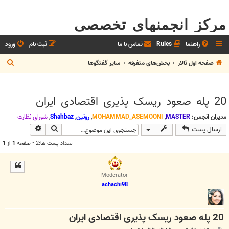
مرکز انجمنهای تخصصی
راهنما
Rules
تماس با ما
ثبت نام
ورود
ج
صفحه اول تالار
بخش‌‌هاي متفرقه
ساير گفتگوها
س
ت
20 پله صعود ریسک پذیری اقتصادی ایران
ج
و
مدیران انجمن:
MASTER
,
MOHAMMAD_ASEMOONI
,
رونین
,
Shahbaz
,
شوراي نظارت
جستجو
جستجوی پیش
ارسال پست
تعداد پست ها:2 • صفحه
1
از
1
Moderator
achachi98
20 پله صعود ریسک پذیری اقتصادی ایران