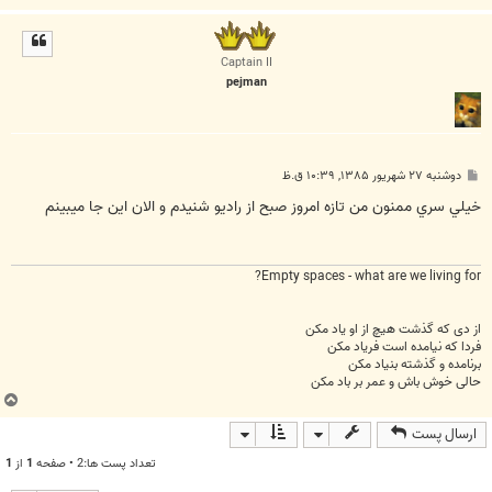
ا
ل
ا
Captain II
pejman
پ
دوشنبه ۲۷ شهریور ۱۳۸۵, ۱۰:۳۹ ق.ظ
س
ت
خيلي سري ممنون من تازه امروز صبح از راديو شنيدم و الان اين جا ميبينم
Empty spaces - what are we living for?
از دی که گذشت هیچ از او یاد مکن
فردا که نیامده است فریاد مکن
برنامده و گذشته بنیاد مکن
حالی خوش باش و عمر بر باد مکن
ب
ا
ارسال پست
ل
ا
تعداد پست ها:2 • صفحه
1
از
1