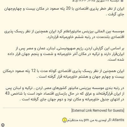
پ
دوشنبه ۲۷ شهریور ۱۳۸۵, ۱۰:۳۳ ق.ظ
س
ت
ایران از نظر خطر پذیری اقتصادی با 20 پله صعود در مکان بیست و چهارم‌جهان
جای گرفت .
موسسه بین المللی بیزینس مانیتوراعلا‌م کرد ایران همچنین از نظر ریسک پذیری
اقتصادی بلندمدت در رتبه ششم خاورمیانه قراردارد.
بر اساس این گزارش اردن‌, رژیم صهیونیستی‌, لبنان‌, عمان و مصر پس از
ایران‌قرار دارند و ترکیه در مکان آخر خاورمیانه و شصت و پنجم جهان قرار داده
شده است.
ایران همچنین از نظر ریسک پذیری اقتصادی کوتاه مدت با 12 پله صعود درمکان
بیست و چهارم جهان و هشتم خاورمیانه قرار گرفته است .
در رتبه بندی موسسه بیزینس مانیتور کشورهای مصر, اردن , ترکیه و لبنان پس
از ایران قرارگرفته‌اند و عراق که در حال بازسازی اقتصاد خود است با شاخص 43
در انتهای جدول خاورمیانه و مکان نود و دوم جهان جای گرفته است .
[External Link Removed for Guests]
Atlantis اگر اومدی به من pm بده منتظرتم
ب